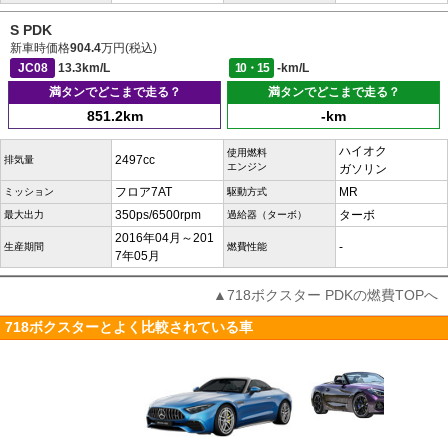
S PDK
新車時価格
904.4
万円(税込)
JC08
13.3km/L
10・15
-km/L
満タンでどこまで走る？
満タンでどこまで走る？
851.2km
-km
ハイオク
使用燃料
2497cc
排気量
エンジン
ガソリン
フロア7AT
MR
ミッション
駆動方式
350ps/6500rpm
ターボ
最大出力
過給器（ターボ）
2016年04月～201
-
生産期間
燃費性能
7年05月
▲718ボクスター PDKの燃費TOPへ
718ボクスターとよく比較されている車