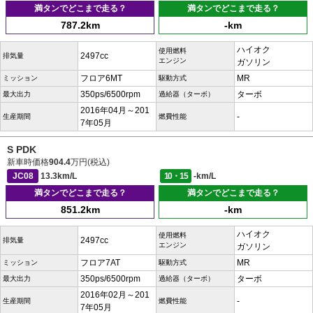
満タンでどこまで走る？
満タンでどこまで走る？
787.2km
-km
ハイオク
使用燃料
2497cc
排気量
エンジン
ガソリン
フロア6MT
MR
ミッション
駆動方式
350ps/6500rpm
ターボ
最大出力
過給器（ターボ）
2016年04月～201
-
生産期間
燃費性能
7年05月
S PDK
新車時価格
904.4
万円(税込)
JC08
13.3km/L
10・15
-km/L
満タンでどこまで走る？
満タンでどこまで走る？
851.2km
-km
ハイオク
使用燃料
2497cc
排気量
エンジン
ガソリン
フロア7AT
MR
ミッション
駆動方式
350ps/6500rpm
ターボ
最大出力
過給器（ターボ）
2016年02月～201
-
生産期間
燃費性能
7年05月