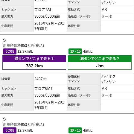
1988cc
エンジン
ガソリン
フロア7AT
MR
ミッション
駆動方式
300ps/6500rpm
ターボ
最大出力
過給器（ターボ）
2016年02月～201
-
生産期間
燃費性能
7年05月
S
新車時価格
852
万円(税込)
JC08
12.3km/L
10・15
-km/L
満タンでどこまで走る？
満タンでどこまで走る？
787.2km
-km
ハイオク
使用燃料
2497cc
排気量
エンジン
ガソリン
フロア6MT
MR
ミッション
駆動方式
350ps/6500rpm
ターボ
最大出力
過給器（ターボ）
2016年02月～201
-
生産期間
燃費性能
7年05月
S
新車時価格
852
万円(税込)
JC08
12.3km/L
10・15
-km/L