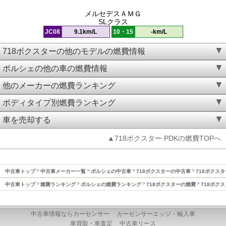
メルセデスＡＭＧ
SLクラス
JC08
9.1km/L
10・15
-km/L
718ボクスターの他のモデルの燃費情報
ポルシェの他の車の燃費情報
他のメーカーの燃費ランキング
ボディタイプ別燃費ランキング
車を売却する
▲718ボクスター PDKの燃費TOPへ
中古車トップ
中古車メーカー一覧
ポルシェの中古車
718ボクスターの中古車
718ボクスタ
中古車トップ
燃費ランキング
ポルシェの燃費ランキング
718ボクスターの燃費
718ボクス
中古車情報ならカーセンサー
カーセンサーエッジ・輸入車
車買取・車査定
中古車リース