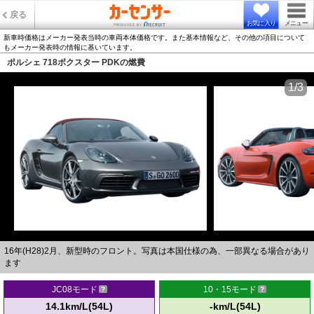
戻る
お気に入り
メニュー
新車時価格はメーカー発表当時の車両本体価格です。また基本情報など、その他の項目について
もメーカー発表時の情報に基いています。
ポルシェ 718ボクスター PDKの燃費
1/3
16年(H28)2月、新型時のフロント。写真は本国仕様の為、一部異なる場合があり
ます
JC08モード
10・15モード
14.1km/L(54L)
-km/L(54L)