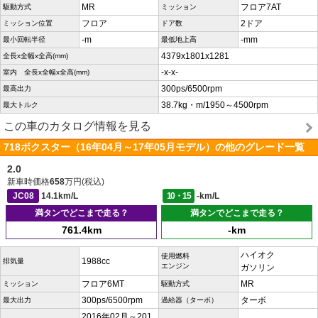
MR
フロア7AT
駆動方式
ミッション
フロア
2ドア
ミッション位置
ドア数
-m
-mm
最小回転半径
最低地上高
4379x1801x1281
全長x全幅x全高(mm)
-x-x-
室内 全長x全幅x全高(mm)
300ps/6500rpm
最高出力
38.7kg・m/1950～4500rpm
最大トルク
この車のカタログ情報を見る
718ボクスター（16年04月～17年05月モデル）の他のグレード一覧
2.0
新車時価格
658
万円(税込)
JC08
14.1km/L
10・15
-km/L
満タンでどこまで走る？
満タンでどこまで走る？
761.4km
-km
ハイオク
使用燃料
1988cc
排気量
エンジン
ガソリン
フロア6MT
MR
ミッション
駆動方式
300ps/6500rpm
ターボ
最大出力
過給器（ターボ）
2016年02月～201