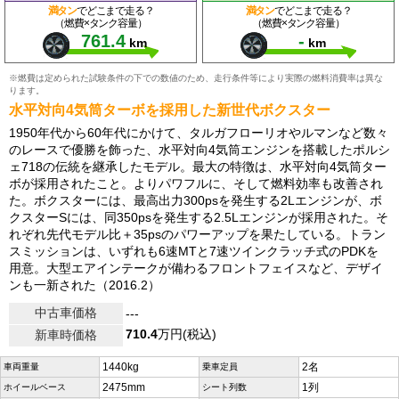
満タン
でどこまで走る？
満タン
でどこまで走る？
（燃費×タンク容量）
（燃費×タンク容量）
761.4
-
km
km
※燃費は定められた試験条件の下での数値のため、走行条件等により実際の燃料消費率は異な
ります。
水平対向4気筒ターボを採用した新世代ボクスター
1950年代から60年代にかけて、タルガフローリオやルマンなど数々
のレースで優勝を飾った、水平対向4気筒エンジンを搭載したポルシ
ェ718の伝統を継承したモデル。最大の特徴は、水平対向4気筒ター
ボが採用されたこと。よりパワフルに、そして燃料効率も改善され
た。ボクスターには、最高出力300psを発生する2Lエンジンが、ボ
クスターSには、同350psを発生する2.5Lエンジンが採用された。そ
れぞれ先代モデル比＋35psのパワーアップを果たしている。トラン
スミッションは、いずれも6速MTと7速ツインクラッチ式のPDKを
用意。大型エアインテークが備わるフロントフェイスなど、デザイ
ンも一新された（2016.2）
中古車価格
---
710.4
万円(税込)
新車時価格
1440kg
2名
車両重量
乗車定員
2475mm
1列
ホイールベース
シート列数