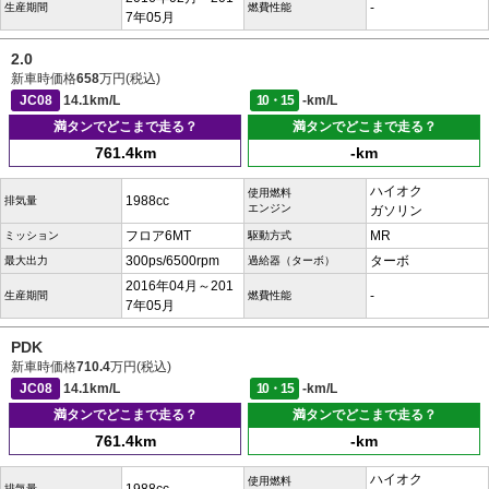
-
生産期間
燃費性能
7年05月
2.0
新車時価格
658
万円(税込)
JC08
14.1km/L
10・15
-km/L
満タンでどこまで走る？
満タンでどこまで走る？
761.4km
-km
ハイオク
使用燃料
1988cc
排気量
エンジン
ガソリン
フロア6MT
MR
ミッション
駆動方式
300ps/6500rpm
ターボ
最大出力
過給器（ターボ）
2016年04月～201
-
生産期間
燃費性能
7年05月
PDK
新車時価格
710.4
万円(税込)
JC08
14.1km/L
10・15
-km/L
満タンでどこまで走る？
満タンでどこまで走る？
761.4km
-km
ハイオク
使用燃料
排気量