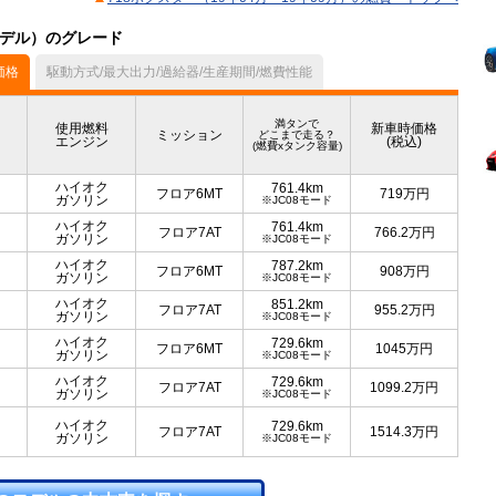
月モデル）のグレード
価格
駆動方式/最大出力/過給器/生産期間/燃費性能
満タンで
使用燃料
新車時価格
ミッション
どこまで走る？
エンジン
(税込)
(燃費xタンク容量)
ハイオク
761.4km
フロア6MT
719
万円
ガソリン
※JC08モード
ハイオク
761.4km
フロア7AT
766.2
万円
ガソリン
※JC08モード
ハイオク
787.2km
フロア6MT
908
万円
ガソリン
※JC08モード
ハイオク
851.2km
フロア7AT
955.2
万円
ガソリン
※JC08モード
ハイオク
729.6km
フロア6MT
1045
万円
ガソリン
※JC08モード
ハイオク
729.6km
フロア7AT
1099.2
万円
ガソリン
※JC08モード
ハイオク
729.6km
フロア7AT
1514.3
万円
ガソリン
※JC08モード