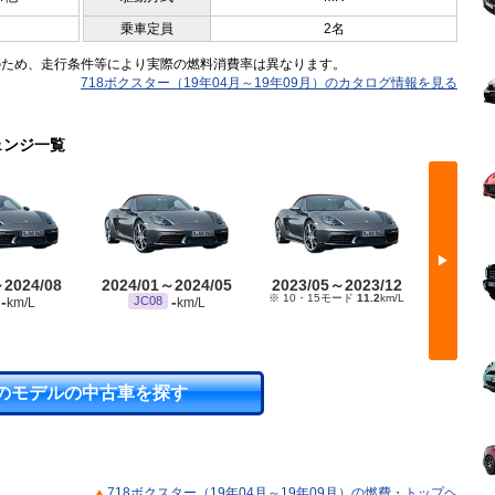
乗車定員
2名
のため、走行条件等により実際の燃料消費率は異なります。
718ボクスター（19年04月～19年09月）のカタログ情報を見る
ェンジ一覧
▶
～2024/08
2024/01～2024/05
2023/05～2023/12
2022/
※ 10・15モード
11.2
km/L
※ 10・
-
-
JC08
km/L
km/L
のモデルの中古車を探す
718ボクスター（19年04月～19年09月）の燃費・トップヘ