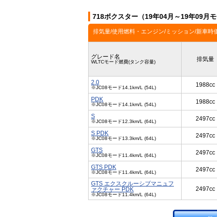
718ボクスター（19年04月～19年09
排気量/使用燃料・エンジン/ミッション/新車時
グレード名
排気量
WLTCモード燃費(タンク容量)
2.0
1988cc
※JC08モード14.1km/L (54L)
PDK
1988cc
※JC08モード14.1km/L (54L)
S
2497cc
※JC08モード12.3km/L (64L)
S PDK
2497cc
※JC08モード13.3km/L (64L)
GTS
2497cc
※JC08モード11.4km/L (64L)
GTS PDK
2497cc
※JC08モード11.4km/L (64L)
GTS エクスクルーシブマニュフ
2497cc
ァクチャー PDK
※JC08モード11.4km/L (64L)