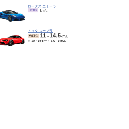
ロータス エミーラ
JC08
-km/L
トヨタ スープラ
11
14.5
WLTC
～
km/L
※ 10・15モード
7.6
～
9
km/L