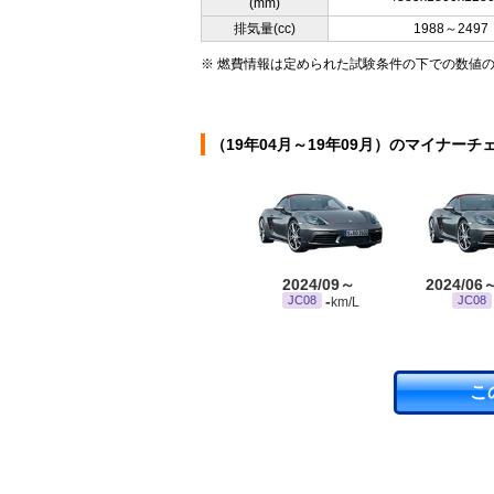
(mm)
排気量(cc)
1988～2497
※ 燃費情報は定められた試験条件の下での数値
（19年04月～19年09月）のマイナーチ
2024/09～
2024/06
-
JC08
JC08
km/L
こ