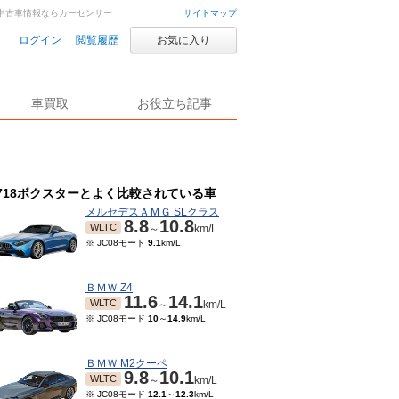
車・中古車情報ならカーセンサー
サイトマップ
ログイン
閲覧履歴
お気に入り
車買取
お役立ち記事
718ボクスターとよく比較されている車
メルセデスＡＭＧ SLクラス
8.8
10.8
WLTC
～
km/L
※ JC08モード
9.1
km/L
ＢＭＷ Z4
11.6
14.1
WLTC
～
km/L
※ JC08モード
10
～
14.9
km/L
ＢＭＷ M2クーペ
9.8
10.1
WLTC
～
km/L
※ JC08モード
12.1
～
12.3
km/L