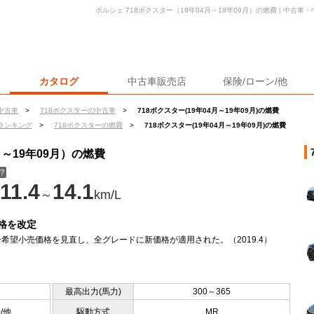
ポルシェ 718ボクスター（19年04月～19年09月）の燃費 | 中古
カタログ
中古車販売店
保険/ローン/他
中古車
>
718ボクスターの中古車
>
718ボクスター(19年04月～19年09月)の燃費
ランキング
>
718ボクスターの燃費
>
718ボクスター(19年04月～19年09月)の燃費
月～19年09月）の燃費
？
11.4
14.1
～
km/L
格を改定
希望小売価格を見直し、全グレードに新価格が適用された。（2019.4）
最高出力(馬力)
300～365
0/他
駆動方式
MR