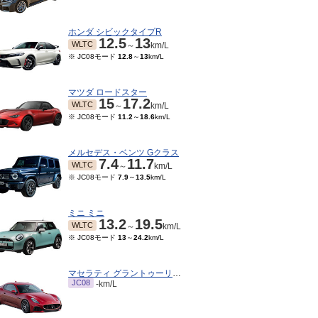
ホンダ シビックタイプR
12.5
13
WLTC
～
km/L
※ JC08モード
12.8
～
13
km/L
マツダ ロードスター
15
17.2
WLTC
～
km/L
※ JC08モード
11.2
～
18.6
km/L
メルセデス・ベンツ Gクラス
7.4
11.7
WLTC
～
km/L
※ JC08モード
7.9
～
13.5
km/L
12～2023/04
2022/05～2022/11
2021/06～2022/04
202
15モード
11.2
km/L
※ 10・15モード
11.2
km/L
※ 10・15モード
9
km/L
※ 1
ミニ ミニ
13.2
19.5
WLTC
～
km/L
※ JC08モード
13
～
24.2
km/L
マセラティ グラントゥーリズモ
JC08
-km/L