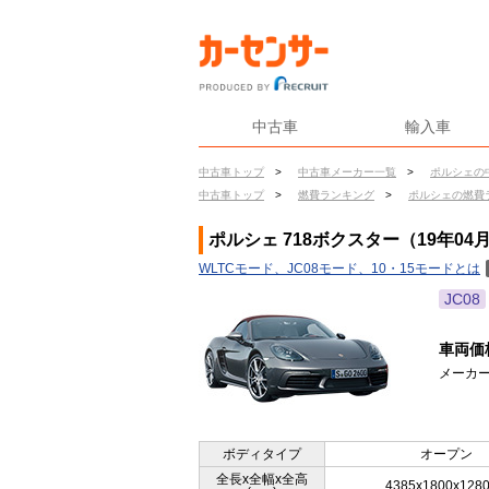
中古車
輸入車
中古車トップ
>
中古車メーカー一覧
>
ポルシェの
中古車トップ
>
燃費ランキング
>
ポルシェの燃費
ポルシェ 718ボクスター（19年04
WLTCモード、JC08モード、10・15モードとは
JC08
車両価
メーカー
ボディタイプ
オープン
全長x全幅x全高
4385x1800x128