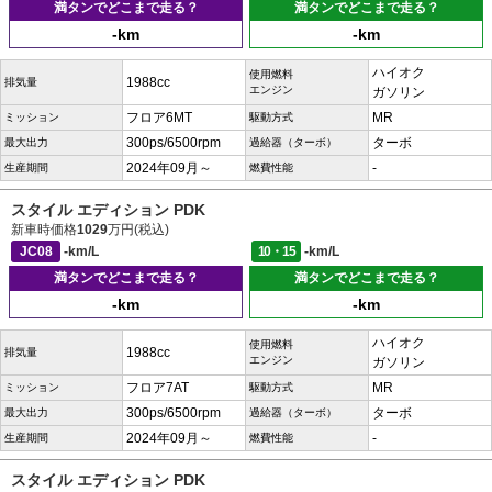
満タンでどこまで走る？
満タンでどこまで走る？
-km
-km
ハイオク
使用燃料
1988cc
排気量
エンジン
ガソリン
フロア6MT
MR
ミッション
駆動方式
300ps/6500rpm
ターボ
最大出力
過給器（ターボ）
2024年09月～
-
生産期間
燃費性能
スタイル エディション PDK
新車時価格
1029
万円(税込)
JC08
-km/L
10・15
-km/L
満タンでどこまで走る？
満タンでどこまで走る？
-km
-km
ハイオク
使用燃料
1988cc
排気量
エンジン
ガソリン
フロア7AT
MR
ミッション
駆動方式
300ps/6500rpm
ターボ
最大出力
過給器（ターボ）
2024年09月～
-
生産期間
燃費性能
スタイル エディション PDK