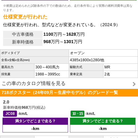
※燃費は定められた試験条件の下での数値のため、走行条件等により実際の燃料消費率は異な
ります。
仕様変更が行われた
仕様変更が行われ、型式などが変更されている。（2024.9）
中古車価格
1100
万円～
1628
万円
968
万円～
1301
万円
新車時価格
オープン
ボディタイプ
4385x1800x1280/他
全長x全幅x全高(mm)
300～400馬力
MR
最高出力
駆動方式
1988～3995cc
2名
排気量
乗車定員
この車のカタログ情報を見る
718ボクスター（24年09月～生産中モデル）のグレード一覧
2.0
新車時価格
968
万円(税込)
JC08
-km/L
10・15
-km/L
満タンでどこまで走る？
満タンでどこまで走る？
-km
-km