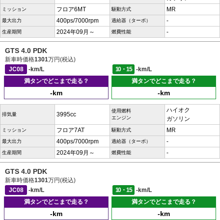
フロア6MT
MR
ミッション
駆動方式
400ps/7000rpm
-
最大出力
過給器（ターボ）
2024年09月～
-
生産期間
燃費性能
GTS 4.0 PDK
新車時価格
1301
万円(税込)
JC08
-km/L
10・15
-km/L
満タンでどこまで走る？
満タンでどこまで走る？
-km
-km
ハイオク
使用燃料
3995cc
排気量
エンジン
ガソリン
フロア7AT
MR
ミッション
駆動方式
400ps/7000rpm
-
最大出力
過給器（ターボ）
2024年09月～
-
生産期間
燃費性能
GTS 4.0 PDK
新車時価格
1301
万円(税込)
JC08
-km/L
10・15
-km/L
満タンでどこまで走る？
満タンでどこまで走る？
-km
-km