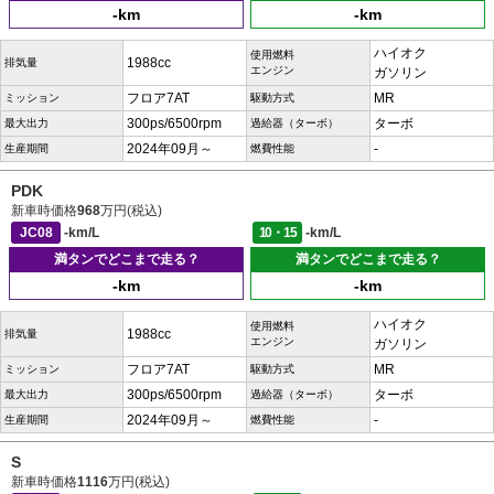
-km
-km
ハイオク
使用燃料
1988cc
排気量
エンジン
ガソリン
フロア7AT
MR
ミッション
駆動方式
300ps/6500rpm
ターボ
最大出力
過給器（ターボ）
2024年09月～
-
生産期間
燃費性能
PDK
新車時価格
968
万円(税込)
JC08
-km/L
10・15
-km/L
満タンでどこまで走る？
満タンでどこまで走る？
-km
-km
ハイオク
使用燃料
1988cc
排気量
エンジン
ガソリン
フロア7AT
MR
ミッション
駆動方式
300ps/6500rpm
ターボ
最大出力
過給器（ターボ）
2024年09月～
-
生産期間
燃費性能
S
新車時価格
1116
万円(税込)