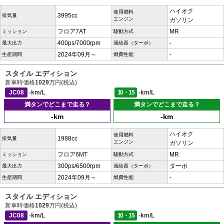
ハイオク
使用燃料
3995cc
排気量
エンジン
ガソリン
フロア7AT
MR
ミッション
駆動方式
400ps/7000rpm
-
最大出力
過給器（ターボ）
2024年09月～
-
生産期間
燃費性能
スタイル エディション
新車時価格
1029
万円(税込)
JC08
-km/L
10・15
-km/L
満タンでどこまで走る？
満タンでどこまで走る？
-km
-km
ハイオク
使用燃料
1988cc
排気量
エンジン
ガソリン
フロア6MT
MR
ミッション
駆動方式
300ps/6500rpm
ターボ
最大出力
過給器（ターボ）
2024年09月～
-
生産期間
燃費性能
スタイル エディション
新車時価格
1029
万円(税込)
JC08
-km/L
10・15
-km/L