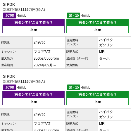
S PDK
新車時価格
1116
万円(税込)
JC08
-km/L
10・15
-km/L
満タンでどこまで走る？
満タンでどこまで走る？
-km
-km
ハイオク
使用燃料
2497cc
排気量
エンジン
ガソリン
フロア7AT
MR
ミッション
駆動方式
350ps/6500rpm
ターボ
最大出力
過給器（ターボ）
2024年09月～
-
生産期間
燃費性能
S PDK
新車時価格
1116
万円(税込)
JC08
-km/L
10・15
-km/L
満タンでどこまで走る？
満タンでどこまで走る？
-km
-km
ハイオク
使用燃料
2497cc
排気量
エンジン
ガソリン
フロア7AT
MR
ミッション
駆動方式
350ps/6500rpm
ターボ
最大出力
過給器（ターボ）