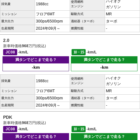
ハイオク
使用燃料
1988cc
排気量
エンジン
ガソリン
フロア6MT
MR
ミッション
駆動方式
300ps/6500rpm
ターボ
最大出力
過給器（ターボ）
2024年09月～
-
生産期間
燃費性能
2.0
新車時価格
968
万円(税込)
JC08
-km/L
10・15
-km/L
満タンでどこまで走る？
満タンでどこまで走る？
-km
-km
ハイオク
使用燃料
1988cc
排気量
エンジン
ガソリン
フロア6MT
MR
ミッション
駆動方式
300ps/6500rpm
ターボ
最大出力
過給器（ターボ）
2024年09月～
-
生産期間
燃費性能
PDK
新車時価格
968
万円(税込)
JC08
-km/L
10・15
-km/L
満タンでどこまで走る？
満タンでどこまで走る？