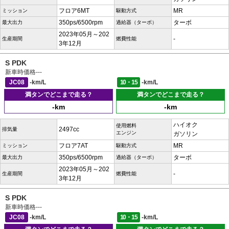
フロア6MT
MR
ミッション
駆動方式
350ps/6500rpm
ターボ
最大出力
過給器（ターボ）
2023年05月～202
-
生産期間
燃費性能
3年12月
S PDK
新車時価格
---
JC08
-km/L
10・15
-km/L
満タンでどこまで走る？
満タンでどこまで走る？
-km
-km
ハイオク
使用燃料
2497cc
排気量
エンジン
ガソリン
フロア7AT
MR
ミッション
駆動方式
350ps/6500rpm
ターボ
最大出力
過給器（ターボ）
2023年05月～202
-
生産期間
燃費性能
3年12月
S PDK
新車時価格
---
JC08
-km/L
10・15
-km/L