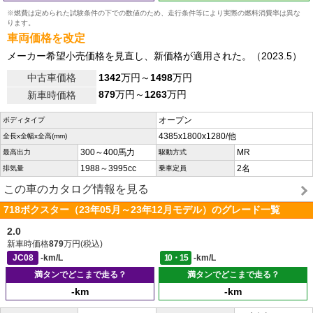
※燃費は定められた試験条件の下での数値のため、走行条件等により実際の燃料消費率は異な
ります。
車両価格を改定
メーカー希望小売価格を見直し、新価格が適用された。（2023.5）
中古車価格
1342
万円～
1498
万円
879
万円～
1263
万円
新車時価格
オープン
ボディタイプ
4385x1800x1280/他
全長x全幅x全高(mm)
300～400馬力
MR
最高出力
駆動方式
1988～3995cc
2名
排気量
乗車定員
この車のカタログ情報を見る
718ボクスター（23年05月～23年12月モデル）のグレード一覧
2.0
新車時価格
879
万円(税込)
JC08
-km/L
10・15
-km/L
満タンでどこまで走る？
満タンでどこまで走る？
-km
-km