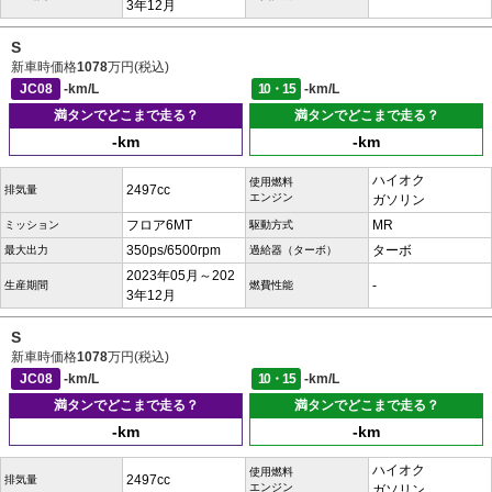
3年12月
S
新車時価格
1078
万円(税込)
JC08
-km/L
10・15
-km/L
満タンでどこまで走る？
満タンでどこまで走る？
-km
-km
ハイオク
使用燃料
2497cc
排気量
エンジン
ガソリン
フロア6MT
MR
ミッション
駆動方式
350ps/6500rpm
ターボ
最大出力
過給器（ターボ）
2023年05月～202
-
生産期間
燃費性能
3年12月
S
新車時価格
1078
万円(税込)
JC08
-km/L
10・15
-km/L
満タンでどこまで走る？
満タンでどこまで走る？
-km
-km
ハイオク
使用燃料
2497cc
排気量
エンジン
ガソリン