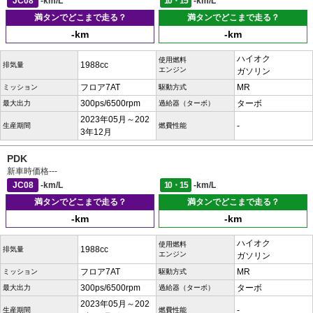
JC08
-km/L
10・15
-km/L
満タンでどこまで走る？
満タンでどこまで走る？
-km
-km
ハイオク
使用燃料
1988cc
排気量
エンジン
ガソリン
フロア7AT
MR
ミッション
駆動方式
300ps/6500rpm
ターボ
最大出力
過給器（ターボ）
2023年05月～202
-
生産期間
燃費性能
3年12月
PDK
新車時価格
---
JC08
-km/L
10・15
-km/L
満タンでどこまで走る？
満タンでどこまで走る？
-km
-km
ハイオク
使用燃料
1988cc
排気量
エンジン
ガソリン
フロア7AT
MR
ミッション
駆動方式
300ps/6500rpm
ターボ
最大出力
過給器（ターボ）
2023年05月～202
-
生産期間
燃費性能