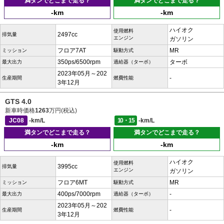
満タンでどこまで走る？
満タンでどこまで走る？
-km
-km
ハイオク
使用燃料
2497cc
排気量
エンジン
ガソリン
フロア7AT
MR
ミッション
駆動方式
350ps/6500rpm
ターボ
最大出力
過給器（ターボ）
2023年05月～202
-
生産期間
燃費性能
3年12月
GTS 4.0
新車時価格
1263
万円(税込)
JC08
-km/L
10・15
-km/L
満タンでどこまで走る？
満タンでどこまで走る？
-km
-km
ハイオク
使用燃料
3995cc
排気量
エンジン
ガソリン
フロア6MT
MR
ミッション
駆動方式
400ps/7000rpm
-
最大出力
過給器（ターボ）
2023年05月～202
-
生産期間
燃費性能
3年12月