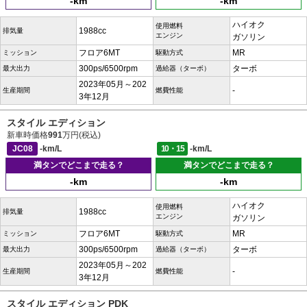
-km
-km
ハイオク
使用燃料
1988cc
排気量
エンジン
ガソリン
フロア6MT
MR
ミッション
駆動方式
300ps/6500rpm
ターボ
最大出力
過給器（ターボ）
2023年05月～202
-
生産期間
燃費性能
3年12月
スタイル エディション
新車時価格
991
万円(税込)
JC08
-km/L
10・15
-km/L
満タンでどこまで走る？
満タンでどこまで走る？
-km
-km
ハイオク
使用燃料
1988cc
排気量
エンジン
ガソリン
フロア6MT
MR
ミッション
駆動方式
300ps/6500rpm
ターボ
最大出力
過給器（ターボ）
2023年05月～202
-
生産期間
燃費性能
3年12月
スタイル エディション PDK