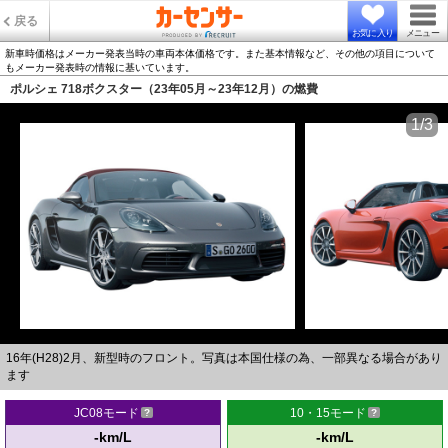
戻る
お気に入り
メニュー
新車時価格はメーカー発表当時の車両本体価格です。また基本情報など、その他の項目について
もメーカー発表時の情報に基いています。
ポルシェ 718ボクスター（23年05月～23年12月）の燃費
1/3
16年(H28)2月、新型時のフロント。写真は本国仕様の為、一部異なる場合があり
ます
JC08モード
10・15モード
-km/L
-km/L