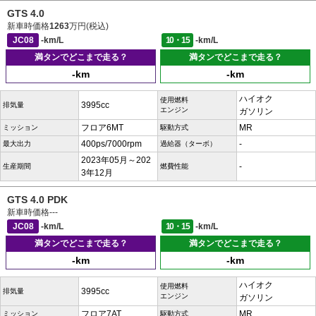
GTS 4.0
新車時価格
1263
万円(税込)
JC08
-km/L
10・15
-km/L
満タンでどこまで走る？
満タンでどこまで走る？
-km
-km
ハイオク
使用燃料
3995cc
排気量
エンジン
ガソリン
フロア6MT
MR
ミッション
駆動方式
400ps/7000rpm
-
最大出力
過給器（ターボ）
2023年05月～202
-
生産期間
燃費性能
3年12月
GTS 4.0 PDK
新車時価格
---
JC08
-km/L
10・15
-km/L
満タンでどこまで走る？
満タンでどこまで走る？
-km
-km
ハイオク
使用燃料
3995cc
排気量
エンジン
ガソリン
フロア7AT
MR
ミッション
駆動方式