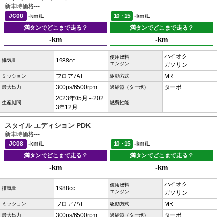
新車時価格
---
JC08
-km/L
10・15
-km/L
満タンでどこまで走る？
満タンでどこまで走る？
-km
-km
ハイオク
使用燃料
1988cc
排気量
エンジン
ガソリン
フロア7AT
MR
ミッション
駆動方式
300ps/6500rpm
ターボ
最大出力
過給器（ターボ）
2023年05月～202
-
生産期間
燃費性能
3年12月
スタイル エディション PDK
新車時価格
---
JC08
-km/L
10・15
-km/L
満タンでどこまで走る？
満タンでどこまで走る？
-km
-km
ハイオク
使用燃料
1988cc
排気量
エンジン
ガソリン
フロア7AT
MR
ミッション
駆動方式
300ps/6500rpm
ターボ
最大出力
過給器（ターボ）