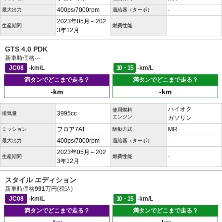
400ps/7000rpm
-
最大出力
過給器（ターボ）
2023年05月～202
-
生産期間
燃費性能
3年12月
GTS 4.0 PDK
新車時価格
---
JC08
-km/L
10・15
-km/L
満タンでどこまで走る？
満タンでどこまで走る？
-km
-km
ハイオク
使用燃料
3995cc
排気量
エンジン
ガソリン
フロア7AT
MR
ミッション
駆動方式
400ps/7000rpm
-
最大出力
過給器（ターボ）
2023年05月～202
-
生産期間
燃費性能
3年12月
スタイル エディション
新車時価格
991
万円(税込)
JC08
-km/L
10・15
-km/L
満タンでどこまで走る？
満タンでどこまで走る？