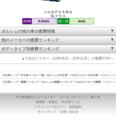
メルセデスＡＭＧ
SLクラス
JC08
9.1km/L
10・15
-km/L
ポルシェの他の車の燃費情報
他のメーカーの燃費ランキング
ボディタイプ別燃費ランキング
▲718ボクスター（23年05月～23年12月）の燃費TOPへ
中古車トップ
中古車メーカー一覧
ポルシェの中古車
718ボクスターの中古車
718ボクスタ
中古車トップ
燃費ランキング
ポルシェの燃費ランキング
718ボクスターの燃費
718ボクス
中古車情報ならカーセンサー
カーセンサーエッジ・輸入車
車買取・車査定
中古車リース
プライバシーポリシー
利用規約
サイトマップ
お問い合わせ