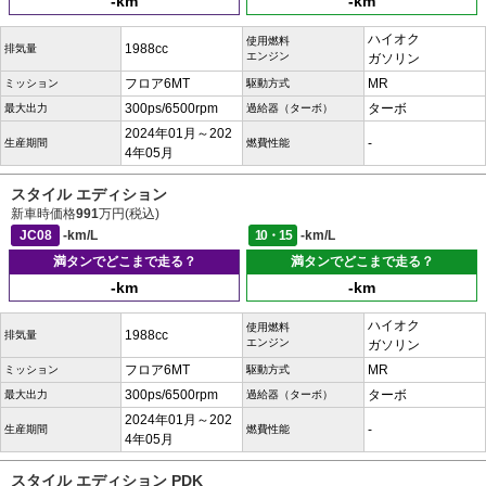
-km
-km
ハイオク
使用燃料
1988cc
排気量
エンジン
ガソリン
フロア6MT
MR
ミッション
駆動方式
300ps/6500rpm
ターボ
最大出力
過給器（ターボ）
2024年01月～202
-
生産期間
燃費性能
4年05月
スタイル エディション
新車時価格
991
万円(税込)
JC08
-km/L
10・15
-km/L
満タンでどこまで走る？
満タンでどこまで走る？
-km
-km
ハイオク
使用燃料
1988cc
排気量
エンジン
ガソリン
フロア6MT
MR
ミッション
駆動方式
300ps/6500rpm
ターボ
最大出力
過給器（ターボ）
2024年01月～202
-
生産期間
燃費性能
4年05月
スタイル エディション PDK