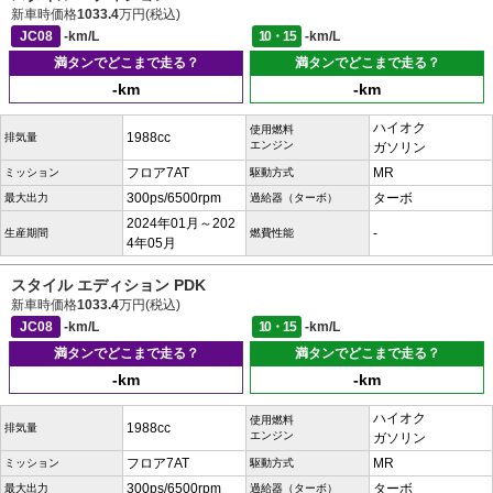
新車時価格
1033.4
万円(税込)
JC08
-km/L
10・15
-km/L
満タンでどこまで走る？
満タンでどこまで走る？
-km
-km
ハイオク
使用燃料
1988cc
排気量
エンジン
ガソリン
フロア7AT
MR
ミッション
駆動方式
300ps/6500rpm
ターボ
最大出力
過給器（ターボ）
2024年01月～202
-
生産期間
燃費性能
4年05月
スタイル エディション PDK
新車時価格
1033.4
万円(税込)
JC08
-km/L
10・15
-km/L
満タンでどこまで走る？
満タンでどこまで走る？
-km
-km
ハイオク
使用燃料
1988cc
排気量
エンジン
ガソリン
フロア7AT
MR
ミッション
駆動方式
300ps/6500rpm
ターボ
最大出力
過給器（ターボ）