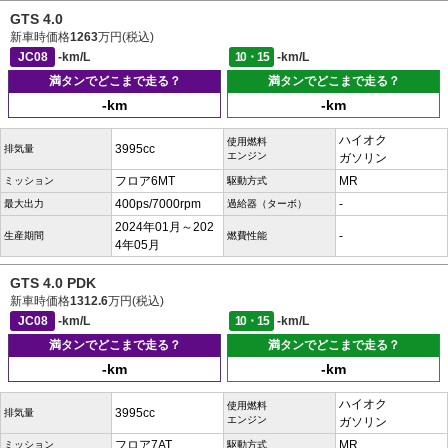
GTS 4.0
新車時価格
1263
万円(税込)
JC08
-km/L
10・15
-km/L
満タンでどこまで走る？
満タンでどこまで走る？
-km
-km
ハイオク
使用燃料
3995cc
排気量
エンジン
ガソリン
フロア6MT
MR
ミッション
駆動方式
400ps/7000rpm
-
最大出力
過給器（ターボ）
2024年01月～202
-
生産期間
燃費性能
4年05月
GTS 4.0 PDK
新車時価格
1312.6
万円(税込)
JC08
-km/L
10・15
-km/L
満タンでどこまで走る？
満タンでどこまで走る？
-km
-km
ハイオク
使用燃料
3995cc
排気量
エンジン
ガソリン
フロア7AT
MR
ミッション
駆動方式