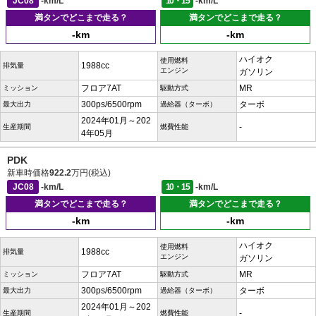
JC08
-km/L
10・15
-km/L
満タンでどこまで走る？
満タンでどこまで走る？
-km
-km
ハイオク
使用燃料
1988cc
排気量
エンジン
ガソリン
フロア7AT
MR
ミッション
駆動方式
300ps/6500rpm
ターボ
最大出力
過給器（ターボ）
2024年01月～202
-
生産期間
燃費性能
4年05月
PDK
新車時価格
922.2
万円(税込)
JC08
-km/L
10・15
-km/L
満タンでどこまで走る？
満タンでどこまで走る？
-km
-km
ハイオク
使用燃料
1988cc
排気量
エンジン
ガソリン
フロア7AT
MR
ミッション
駆動方式
300ps/6500rpm
ターボ
最大出力
過給器（ターボ）
2024年01月～202
-
生産期間
燃費性能