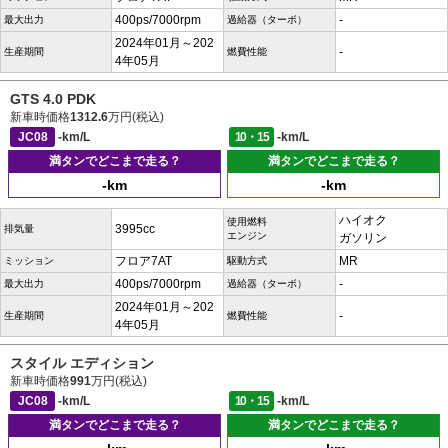
400ps/7000rpm
-
最大出力
過給器（ターボ）
2024年01月～202
-
生産期間
燃費性能
4年05月
GTS 4.0 PDK
新車時価格
1312.6
万円(税込)
JC08
-km/L
10・15
-km/L
満タンでどこまで走る？
満タンでどこまで走る？
-km
-km
ハイオク
使用燃料
3995cc
排気量
エンジン
ガソリン
フロア7AT
MR
ミッション
駆動方式
400ps/7000rpm
-
最大出力
過給器（ターボ）
2024年01月～202
-
生産期間
燃費性能
4年05月
スタイル エディション
新車時価格
991
万円(税込)
JC08
-km/L
10・15
-km/L
満タンでどこまで走る？
満タンでどこまで走る？