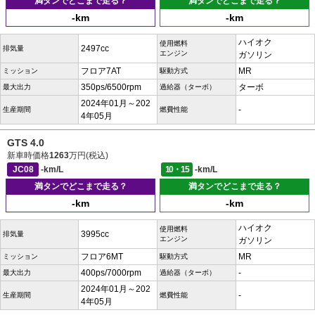
満タンでどこまで走る？
満タンでどこまで走る？
-km
-km
ハイオク
使用燃料
2497cc
排気量
エンジン
ガソリン
フロア7AT
MR
ミッション
駆動方式
350ps/6500rpm
ターボ
最大出力
過給器（ターボ）
2024年01月～202
-
生産期間
燃費性能
4年05月
GTS 4.0
新車時価格
1263
万円(税込)
JC08
-km/L
10・15
-km/L
満タンでどこまで走る？
満タンでどこまで走る？
-km
-km
ハイオク
使用燃料
3995cc
排気量
エンジン
ガソリン
フロア6MT
MR
ミッション
駆動方式
400ps/7000rpm
-
最大出力
過給器（ターボ）
2024年01月～202
-
生産期間
燃費性能
4年05月