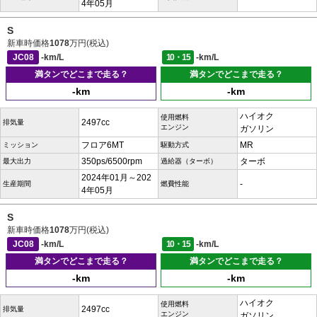
4年05月
S
新車時価格
1078
万円(税込)
JC08
-km/L
10・15
-km/L
満タンでどこまで走る？
満タンでどこまで走る？
-km
-km
ハイオク
使用燃料
2497cc
排気量
エンジン
ガソリン
フロア6MT
MR
ミッション
駆動方式
350ps/6500rpm
ターボ
最大出力
過給器（ターボ）
2024年01月～202
-
生産期間
燃費性能
4年05月
S
新車時価格
1078
万円(税込)
JC08
-km/L
10・15
-km/L
満タンでどこまで走る？
満タンでどこまで走る？
-km
-km
ハイオク
使用燃料
2497cc
排気量
エンジン
ガソリン