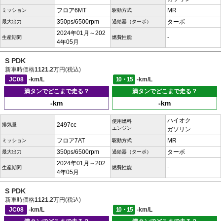
フロア6MT
MR
ミッション
駆動方式
350ps/6500rpm
ターボ
最大出力
過給器（ターボ）
2024年01月～202
-
生産期間
燃費性能
4年05月
S PDK
新車時価格
1121.2
万円(税込)
JC08
-km/L
10・15
-km/L
満タンでどこまで走る？
満タンでどこまで走る？
-km
-km
ハイオク
使用燃料
2497cc
排気量
エンジン
ガソリン
フロア7AT
MR
ミッション
駆動方式
350ps/6500rpm
ターボ
最大出力
過給器（ターボ）
2024年01月～202
-
生産期間
燃費性能
4年05月
S PDK
新車時価格
1121.2
万円(税込)
JC08
-km/L
10・15
-km/L