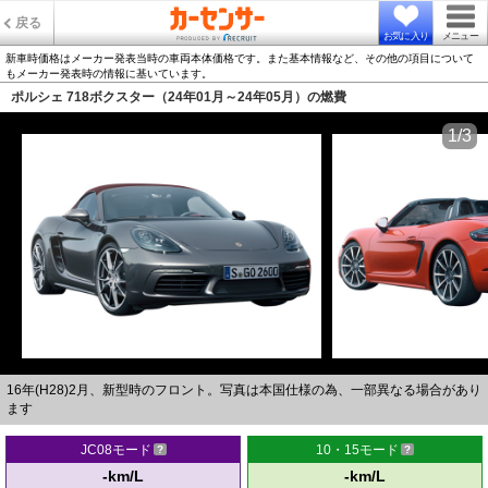
戻る
お気に入り
メニュー
新車時価格はメーカー発表当時の車両本体価格です。また基本情報など、その他の項目について
もメーカー発表時の情報に基いています。
ポルシェ 718ボクスター（24年01月～24年05月）の燃費
1/3
16年(H28)2月、新型時のフロント。写真は本国仕様の為、一部異なる場合があり
ます
JC08モード
10・15モード
-km/L
-km/L