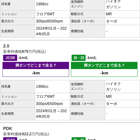
ハイオク
使用燃料
1988cc
排気量
エンジン
ガソリン
フロア6MT
MR
ミッション
駆動方式
300ps/6500rpm
ターボ
最大出力
過給器（ターボ）
2024年01月～202
-
生産期間
燃費性能
4年05月
2.0
新車時価格
879
万円(税込)
JC08
-km/L
10・15
-km/L
満タンでどこまで走る？
満タンでどこまで走る？
-km
-km
ハイオク
使用燃料
1988cc
排気量
エンジン
ガソリン
フロア6MT
MR
ミッション
駆動方式
300ps/6500rpm
ターボ
最大出力
過給器（ターボ）
2024年01月～202
-
生産期間
燃費性能
4年05月
PDK
新車時価格
922.2
万円(税込)