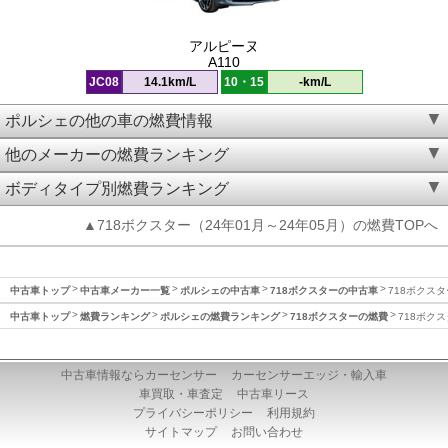
アルピーヌ
A110
JC08
14.1km/L
10・15
-km/L
ポルシェの他の車の燃費情報
他のメーカーの燃費ランキング
ボディタイプ別燃費ランキング
▲718ボクスター（24年01月～24年05月）の燃費TOPへ
中古車トップ
中古車メーカー一覧
ポルシェの中古車
718ボクスターの中古車
718ボクスタ
中古車トップ
燃費ランキング
ポルシェの燃費ランキング
718ボクスターの燃費
718ボクス
中古車情報ならカーセンサー
カーセンサーエッジ・輸入車
車買取・車査定
中古車リース
プライバシーポリシー
利用規約
サイトマップ
お問い合わせ