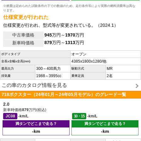
※燃費は定められた試験条件の下での数値のため、走行条件等により実際の燃料消費率は異な
ります。
仕様変更が行われた
仕様変更が行われ、型式等が変更されている。（2024.1）
中古車価格
945
万円～
1970
万円
879
万円～
1313
万円
新車時価格
オープン
ボディタイプ
4385x1800x1280/他
全長x全幅x全高(mm)
300～400馬力
MR
最高出力
駆動方式
1988～3995cc
2名
排気量
乗車定員
この車のカタログ情報を見る
718ボクスター（24年01月～24年05月モデル）のグレード一覧
2.0
新車時価格
879
万円(税込)
JC08
-km/L
10・15
-km/L
満タンでどこまで走る？
満タンでどこまで走る？
-km
-km