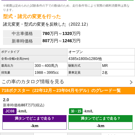
※燃費は定められた試験条件の下での数値のため、走行条件等により実際の燃料消費率は異な
ります。
型式・諸元の変更を行った
諸元変更・型式の変更を反映した（2022.12）
中古車価格
780
万円～
1320
万円
807
万円～
1246
万円
新車時価格
オープン
ボディタイプ
4385x1800x1280/他
全長x全幅x全高(mm)
300～400馬力
MR
最高出力
駆動方式
1988～3995cc
2名
排気量
乗車定員
この車のカタログ情報を見る
718ボクスター（22年12月～23年04月モデル）のグレード一覧
2.0
新車時価格
807
万円(税込)
JC08
-km/L
10・15
-km/L
満タンでどこまで走る？
満タンでどこまで走る？
-km
-km