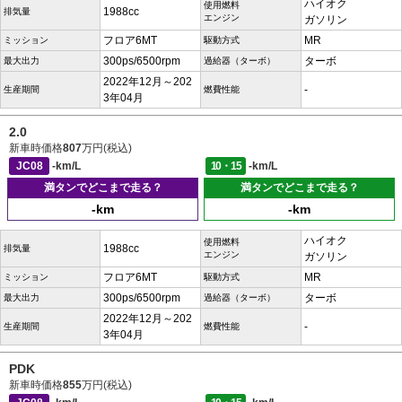
ハイオク
使用燃料
1988cc
排気量
エンジン
ガソリン
フロア6MT
MR
ミッション
駆動方式
300ps/6500rpm
ターボ
最大出力
過給器（ターボ）
2022年12月～202
-
生産期間
燃費性能
3年04月
2.0
新車時価格
807
万円(税込)
JC08
-km/L
10・15
-km/L
満タンでどこまで走る？
満タンでどこまで走る？
-km
-km
ハイオク
使用燃料
1988cc
排気量
エンジン
ガソリン
フロア6MT
MR
ミッション
駆動方式
300ps/6500rpm
ターボ
最大出力
過給器（ターボ）
2022年12月～202
-
生産期間
燃費性能
3年04月
PDK
新車時価格
855
万円(税込)