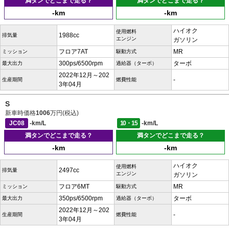
満タンでどこまで走る？
満タンでどこまで走る？
-km
-km
ハイオク
使用燃料
1988cc
排気量
エンジン
ガソリン
フロア7AT
MR
ミッション
駆動方式
300ps/6500rpm
ターボ
最大出力
過給器（ターボ）
2022年12月～202
-
生産期間
燃費性能
3年04月
S
新車時価格
1006
万円(税込)
JC08
-km/L
10・15
-km/L
満タンでどこまで走る？
満タンでどこまで走る？
-km
-km
ハイオク
使用燃料
2497cc
排気量
エンジン
ガソリン
フロア6MT
MR
ミッション
駆動方式
350ps/6500rpm
ターボ
最大出力
過給器（ターボ）
2022年12月～202
-
生産期間
燃費性能
3年04月