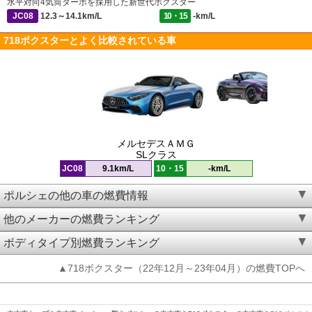
水平対向4気筒ターボを採用した新世代ボクスター
JC08
12.3～14.1km/L
10・15
-km/L
718ボクスターとよく比較されている車
メルセデスＡＭＧ
SLクラス
JC08
9.1km/L
10・15
-km/L
ポルシェの他の車の燃費情報
他のメーカーの燃費ランキング
ボディタイプ別燃費ランキング
▲718ボクスター（22年12月～23年04月）の燃費TOPへ