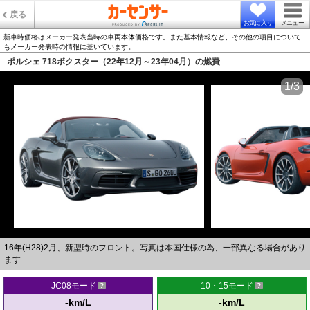
戻る
お気に入り
メニュー
新車時価格はメーカー発表当時の車両本体価格です。また基本情報など、その他の項目について
もメーカー発表時の情報に基いています。
ポルシェ 718ボクスター（22年12月～23年04月）の燃費
1/3
16年(H28)2月、新型時のフロント。写真は本国仕様の為、一部異なる場合があり
ます
JC08モード
10・15モード
-km/L
-km/L