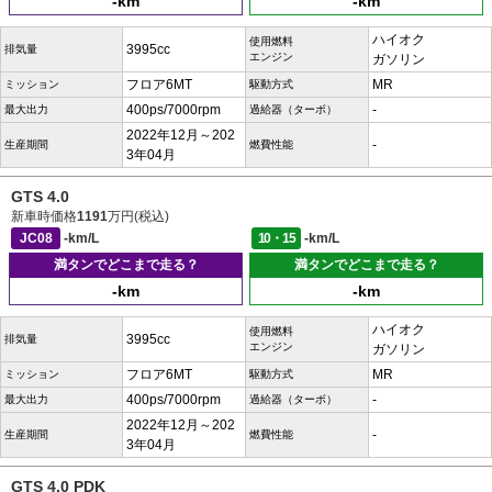
-km
-km
ハイオク
使用燃料
3995cc
排気量
エンジン
ガソリン
フロア6MT
MR
ミッション
駆動方式
400ps/7000rpm
-
最大出力
過給器（ターボ）
2022年12月～202
-
生産期間
燃費性能
3年04月
GTS 4.0
新車時価格
1191
万円(税込)
JC08
-km/L
10・15
-km/L
満タンでどこまで走る？
満タンでどこまで走る？
-km
-km
ハイオク
使用燃料
3995cc
排気量
エンジン
ガソリン
フロア6MT
MR
ミッション
駆動方式
400ps/7000rpm
-
最大出力
過給器（ターボ）
2022年12月～202
-
生産期間
燃費性能
3年04月
GTS 4.0 PDK