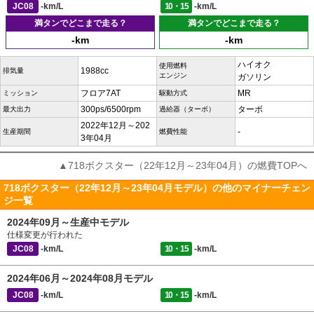
JC08
-km/L
10・15
-km/L
満タンでどこまで走る？
満タンでどこまで走る？
-km
-km
ハイオク
使用燃料
1988cc
排気量
エンジン
ガソリン
フロア7AT
MR
ミッション
駆動方式
300ps/6500rpm
ターボ
最大出力
過給器（ターボ）
2022年12月～202
-
生産期間
燃費性能
3年04月
▲718ボクスター（22年12月～23年04月）の燃費TOPへ
718ボクスター（22年12月～23年04月モデル）の他のマイナーチェン
ジ一覧
2024年09月～生産中モデル
仕様変更が行われた
JC08
-km/L
10・15
-km/L
2024年06月～2024年08月モデル
JC08
-km/L
10・15
-km/L