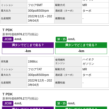
フロア6MT
MR
ミッション
駆動方式
300ps/6500rpm
ターボ
最大出力
過給器（ターボ）
2022年12月～202
-
生産期間
燃費性能
3年04月
T PDK
新車時価格
976.2
万円(税込)
JC08
-km/L
10・15
-km/L
満タンでどこまで走る？
満タンでどこまで走る？
-km
-km
ハイオク
使用燃料
1988cc
排気量
エンジン
ガソリン
フロア7AT
MR
ミッション
駆動方式
300ps/6500rpm
ターボ
最大出力
過給器（ターボ）
2022年12月～202
-
生産期間
燃費性能
3年04月
T PDK
新車時価格
976.2
万円(税込)
JC08
-km/L
10・15
-km/L