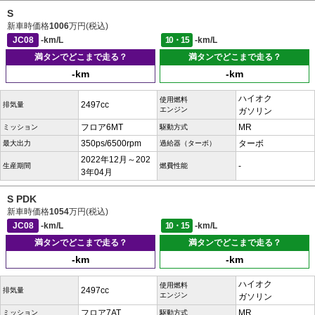
S
新車時価格
1006
万円(税込)
JC08
-km/L
10・15
-km/L
満タンでどこまで走る？
満タンでどこまで走る？
-km
-km
ハイオク
使用燃料
2497cc
排気量
エンジン
ガソリン
フロア6MT
MR
ミッション
駆動方式
350ps/6500rpm
ターボ
最大出力
過給器（ターボ）
2022年12月～202
-
生産期間
燃費性能
3年04月
S PDK
新車時価格
1054
万円(税込)
JC08
-km/L
10・15
-km/L
満タンでどこまで走る？
満タンでどこまで走る？
-km
-km
ハイオク
使用燃料
2497cc
排気量
エンジン
ガソリン
フロア7AT
MR
ミッション
駆動方式