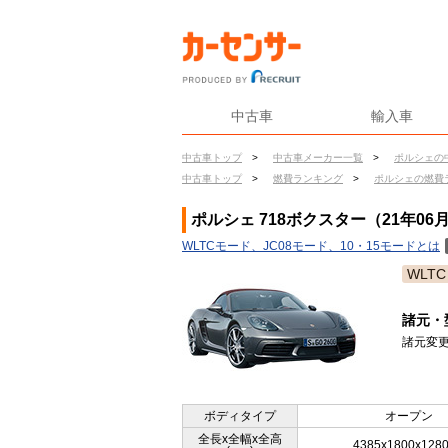
中古車
輸入車
中古車トップ
>
中古車メーカー一覧
>
ポルシェの
中古車トップ
>
燃費ランキング
>
ポルシェの燃費
ポルシェ 718ボクスター（21年06
WLTCモード、JC08モード、10・15モードとは
WLTC
諸元・
諸元変更
ボディタイプ
オープン
全長x全幅x全高
4385x1800x128