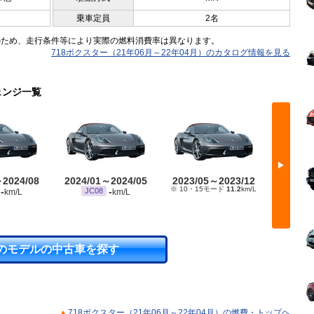
乗車定員
2名
のため、走行条件等により実際の燃料消費率は異なります。
718ボクスター（21年06月～22年04月）のカタログ情報を見る
ェンジ一覧
▶
～2024/08
2024/01～2024/05
2023/05～2023/12
2022/
※ 10・15モード
11.2
km/L
※ 10・
-
-
JC08
km/L
km/L
のモデルの中古車を探す
718ボクスター（21年06月～22年04月）の燃費・トップヘ