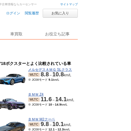
車・中古車情報ならカーセンサー
サイトマップ
ログイン
閲覧履歴
お気に入り
車買取
お役立ち記事
718ボクスターとよく比較されている車
メルセデスＡＭＧ SLクラス
8.8
10.8
WLTC
～
km/L
※ JC08モード
9.1
km/L
ＢＭＷ Z4
11.6
14.1
WLTC
～
km/L
※ JC08モード
10
～
14.9
km/L
ＢＭＷ M2クーペ
9.8
10.1
WLTC
～
km/L
※ JC08モード
12.1
～
12.3
km/L