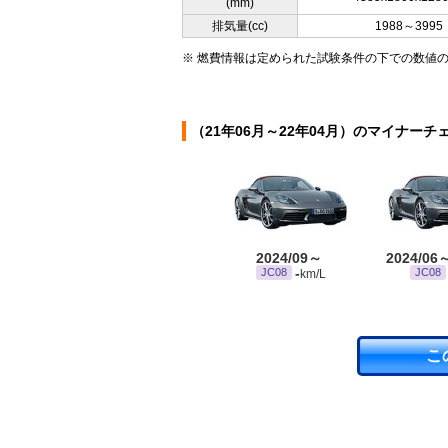
(mm)
排気量(cc)
1988～3995
※ 燃費情報は定められた試験条件の下での数値
（21年06月～22年04月）のマイナーチ
2024/09～
2024/06
-
JC08
JC08
km/L
こ