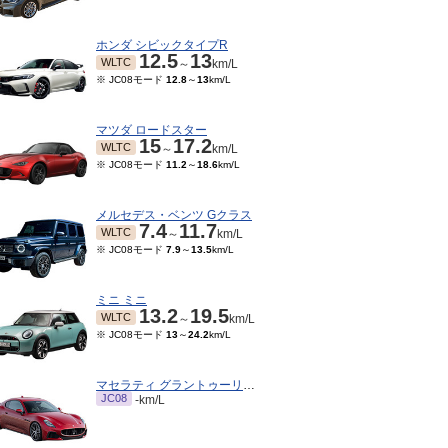
ホンダ シビックタイプR
12.5
13
WLTC
～
km/L
※ JC08モード
12.8
～
13
km/L
マツダ ロードスター
15
17.2
WLTC
～
km/L
※ JC08モード
11.2
～
18.6
km/L
メルセデス・ベンツ Gクラス
7.4
11.7
WLTC
～
km/L
※ JC08モード
7.9
～
13.5
km/L
12～2023/04
2022/05～2022/11
2021/03～2021/05
202
15モード
11.2
km/L
※ 10・15モード
11.2
km/L
※ 10・15モード
9
km/L
※ 10
ミニ ミニ
13.2
19.5
WLTC
～
km/L
※ JC08モード
13
～
24.2
km/L
マセラティ グラントゥーリズモ
JC08
-km/L