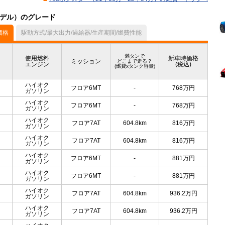
月モデル）のグレード
価格
駆動方式/最大出力/過給器/生産期間/燃費性能
満タンで
使用燃料
新車時価格
ミッション
どこまで走る？
エンジン
(税込)
(燃費xタンク容量)
ハイオク
フロア6MT
-
768
万円
ガソリン
ハイオク
フロア6MT
-
768
万円
ガソリン
ハイオク
フロア7AT
604.8km
816
万円
ガソリン
ハイオク
フロア7AT
604.8km
816
万円
ガソリン
ハイオク
フロア6MT
-
881
万円
ガソリン
ハイオク
フロア6MT
-
881
万円
ガソリン
ハイオク
フロア7AT
604.8km
936.2
万円
ガソリン
ハイオク
フロア7AT
604.8km
936.2
万円
ガソリン