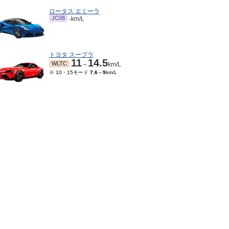
ロータス エミーラ
JC08
-km/L
トヨタ スープラ
11
14.5
WLTC
～
km/L
※ 10・15モード
7.6
～
9
km/L