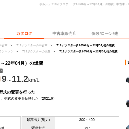
ポルシェ 718ボクスター（21年06月～22年04月）の燃費 | 中古
カタログ
中古車販売店
保険/ローン/他
中古車
>
718ボクスターの中古車
>
718ボクスター(21年06月～22年04月)の燃費
ランキング
>
718ボクスターの燃費
>
718ボクスター(21年06月～22年04月)の燃費
月～22年04月）の燃費
？
9
11.2
～
km/L
型式の変更を行った
、型式の変更を反映した（2021.6）
最高出力(馬力)
300～400
0/他
駆動方式
MR