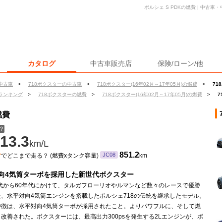
ポルシェ S PDKの燃費 | 中古
カタログ
中古車販売店
保険/ローン/他
中古車
>
718ボクスターの中古車
>
718ボクスター(16年02月～17年05月)の燃費
>
71
ランキング
>
718ボクスターの燃費
>
718ボクスター(16年02月～17年05月)の燃費
>
7
燃費
？
13.3
km/L
ン
851.2
JC08
でどこまで走る？ (燃費xタンク容量)
km
向4気筒ターボを採用した新世代ボクスター
年代から60年代にかけて、タルガフローリオやルマンなど数々のレースで優勝
、水平対向4気筒エンジンを搭載したポルシェ718の伝統を継承したモデル。
特徴は、水平対向4気筒ターボが採用されたこと。よりパワフルに、そして燃
改善された。ボクスターには、最高出力300psを発生する2Lエンジンが、ボ