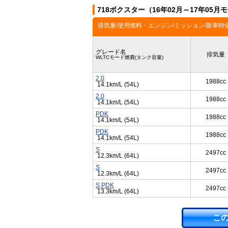
718ボクスター（16年02月～17年05
排気量/使用燃料・エンジン/ミッション/新車時
グレード名
排気量
WLTCモード燃費(タンク容量)
2.0
1988cc
14.1km/L (54L)
2.0
1988cc
14.1km/L (54L)
PDK
1988cc
14.1km/L (54L)
PDK
1988cc
14.1km/L (54L)
S
2497cc
12.3km/L (64L)
S
2497cc
12.3km/L (64L)
S PDK
2497cc
13.3km/L (64L)
こ