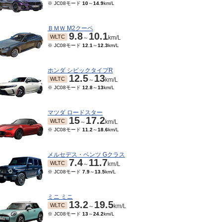
※ JC08モード
10
～
14.9
km/L
ＢＭＷ M2クーペ
9.8
10.1
WLTC
～
km/L
※ JC08モード
12.1
～
12.3
km/L
ホンダ シビックタイプR
12.5
13
WLTC
～
km/L
※ JC08モード
12.8
～
13
km/L
マツダ ロードスター
15
17.2
WLTC
～
km/L
※ JC08モード
11.2
～
18.6
km/L
メルセデス・ベンツ Gクラス
7.4
11.7
WLTC
～
km/L
※ JC08モード
7.9
～
13.5
km/L
ミニ ミニ
13.2
19.5
WLTC
～
km/L
※ JC08モード
13
～
24.2
km/L