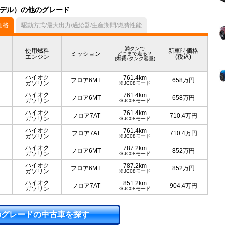
月モデル）の他のグレード
価格
駆動方式/最大出力/過給器/生産期間/燃費性能
満タンで
使用燃料
新車時価格
ミッション
どこまで走る？
エンジン
(税込)
(燃費xタンク容量)
ハイオク
761.4km
フロア6MT
658
万円
ガソリン
※JC08モード
ハイオク
761.4km
フロア6MT
658
万円
ガソリン
※JC08モード
ハイオク
761.4km
フロア7AT
710.4
万円
ガソリン
※JC08モード
ハイオク
761.4km
フロア7AT
710.4
万円
ガソリン
※JC08モード
ハイオク
787.2km
フロア6MT
852
万円
ガソリン
※JC08モード
ハイオク
787.2km
フロア6MT
852
万円
ガソリン
※JC08モード
ハイオク
851.2km
フロア7AT
904.4
万円
ガソリン
※JC08モード
のグレードの中古車を探す