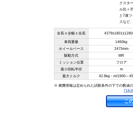
クスター
ル比＋3
と7速
スなど、
全長 x 全幅 x 全高
4379x1801x128
車両重量
1460kg
ホイールベース
2475mm
駆動方式
MR
ミッション位置
フロア
最小回転半径
m
最大トルク
42.8kg・m/1900～4
※ 燃費情報は定められた試験条件の下での数値
718
こ