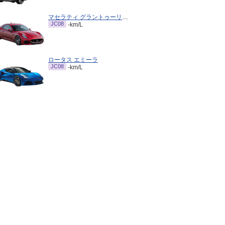
マセラティ グラントゥーリズモ
JC08
-km/L
ロータス エミーラ
JC08
-km/L