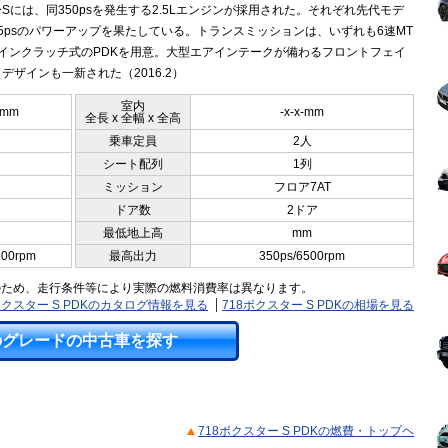
Sには、同350psを発生する2.5Lエンジンが採用された。それぞれ先代モデ
5psのパワーアップを果たしている。トランスミッションは、いずれも6速MT
ツインクラッチ式のPDKを用意。大型エアインテークが備わるフロントフェイ
デザインも一新された（2016.2）
室内
0mm
-x-x-mm
全長 x 全幅 x 全高
乗車定員
2人
シート配列
1列
ミッション
フロア7AT
ドア数
2ドア
最低地上高
mm
500rpm
最高出力
350ps/6500rpm
のため、走行条件等により実際の燃料消費率は異なります。
ボクスター S PDKのカタログ情報を見る
718ボクスター S PDKの相場を見る
のグレードの中古車を探す
718ボクスター S PDKの燃費・トップヘ