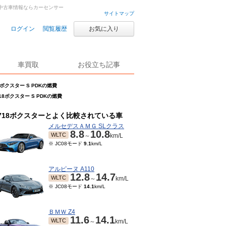
車・中古車情報ならカーセンサー
サイトマップ
ログイン
閲覧履歴
お気に入り
車買取
お役立ち記事
8ボクスター S PDKの燃費
18ボクスター S PDKの燃費
718ボクスターとよく比較されている車
メルセデスＡＭＧ SLクラス
8.8
10.8
WLTC
～
km/L
※ JC08モード
9.1
km/L
アルピーヌ A110
12.8
14.7
WLTC
～
km/L
※ JC08モード
14.1
km/L
ＢＭＷ Z4
11.6
14.1
WLTC
～
km/L