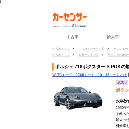
{
中古車
輸入車
中古車トップ
>
中古車メーカー一覧
>
ポルシェの
中古車トップ
>
燃費ランキング
>
ポルシェの燃費
ポルシェ 718ボクスター S PDKの
WLTCモード、JC08モード、10・15モードとは
JC08
満タ
水平対
1950
を飾った
最大の
料効率も