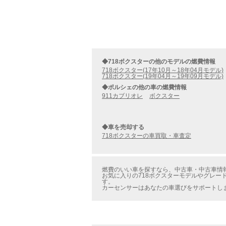
◆718ボクスターの他のモデルの燃費情報
718ボクスター(17年10月～18年04月モデル)
718ボクスター(19年04月～19年09月モデル)
◆ポルシェの他の車の燃費情報
911カブリオレ
ボクスター
◆車を売却する
718ボクスターの車買取・車査定
燃費のいい車を探すなら、中古車・中古車情報の
お気に入りの718ボクスターモデルやグレー
す。
カーセンサーはあなたの車選びをサポートし