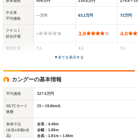
新車価格
459万円
234.8万円
279.8～3
中古車
‐‐‐万円
63.1万円
72万円
平均価格
クチコミ
-
3.8
4.0
総合評価
乗車定員
7人
4人
7人
▼
全てを表示する
ドア数
5ドア
3ドア
5ドア
全高
全高
全
カングーの基本情報
1.81m
1.84m
1.
平均価格
327.5万円
全幅
全幅
全
WLTCモード
15～19.6km/L
サイズ
1.86m
1.83m
1.
燃費
全長
全長
(全長x全幅x全高)
4.91m
3.87m
4
車体寸法
全長：4.49m
(全長x全幅x全
全幅：1.86m
高)
全高：1.81m～1.86m