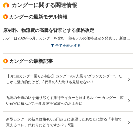
カングーに関する関連情報
カングーの最新モデル情報
原材料、物流費の高騰を背景とする価格改定
ルノーは2026年5月、カングーを含む一部モデルの価格改定を発表し、新価格を適用した。原材料費や物流費の高騰を背景に、改定幅は2.3％から3.8％とされている。なお特別塗装に関する価格は据え置きとされ、仕様変更を伴わない純粋な価格見直しとなった。（2026.5）
全てを表示する
カングーの最新記事
【3代目カングー乗りが解説】カングーの7人乗り“グランカングー”。た
しかに魅力的だけど、3代目の5人乗りも見逃せない！
九州の全道の駅を知り尽くす旅行ライターと旅するルノー カングー。広
い荷室に積んだご当地食材を家族へのお土産に
新型カングーの新車価格400万円超えに絶望したあなたに贈る「半額で
買えるコレ、代わりにどうですか？」5選