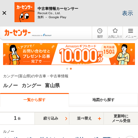
中古車情報カーセンサー
表示
Recruit Co., Ltd.
無料 － Google Play
履歴
お気に入り
メニュー
カングー(富山県)の中古車・中古車情報
ルノー カングー 富山県
一覧から探す
地図から探す
更新時に
1
絞り込み
並べ替え
台
メール受信
ルノー