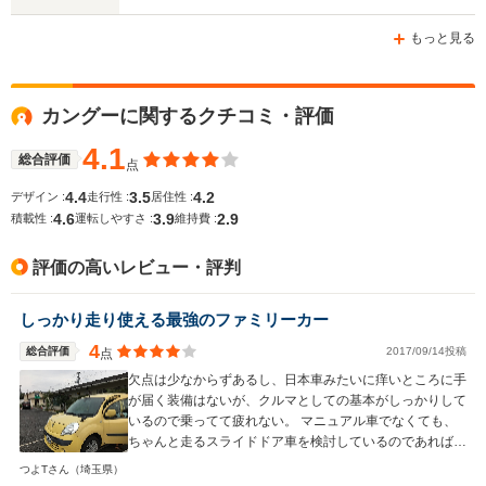
ホイールベース
ホイールベース
ホイー
-m
-m
もっと見る
14.7km/L
カングーに関するクチコミ・評価
WLTCモード
└市街地:11.7km/L
-
-
燃費
└郊外:15.0km/L
4.1
総合評価
点
└高速道路:16.4km/L
4.4
3.5
4.2
デザイン :
走行性 :
居住性 :
4.6
3.9
2.9
積載性 :
運転しやすさ :
維持費 :
排気量
1333cc
1598cc
1998cc
評価の高いレビュー・評判
駆動方式
FF
FF
FF
しっかり走り使える最強のファミリーカー
4
総合評価
2017/09/14投稿
点
欠点は少なからずあるし、日本車みたいに痒いところに手
が届く装備はないが、クルマとしての基本がしっかりして
いるので乗ってて疲れない。 マニュアル車でなくても、
ちゃんと走るスライドドア車を検討しているのであれば、
一度試乗して相性を確かめてみるのも良いかも。
つよTさん
（埼玉県）