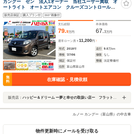
カングー ゼン 法人1オーナー 当社ユーザー買取 オ
ートライト オートエアコン クルーズコントロール
ステアリングスイッチ 純正ラジオチューナー
販売店保証
購入プラン付
360°画像付
Bluetoothオーディオ USB・AUX接続 本革調シートカ
バー フォグライト前後
支払総額
本体価格
79.
67.
9
3
万円
万円
11,200
通常ローン
月々
円
年式
2018
年
走行
9.0
万km
車検
'27/06
修復
なし
保証
保証付
整備
法定整備付
住所
富山県富山市
無
在庫確認・見積依頼
料
販売店：
ハッピー＆ドリーム ー夢と幸せの取扱い店ー フラット７富山
ルノー カングー（富山県）の中古車
物件更新時にメールを受け取る