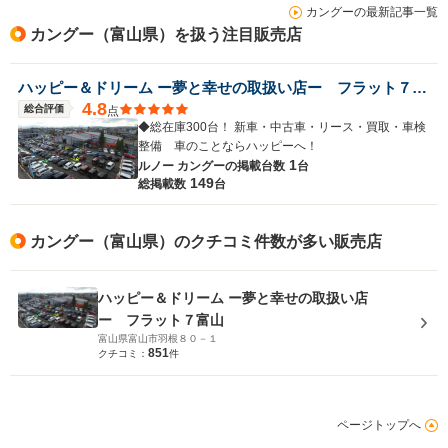
カングーの最新記事一覧
カングー（富山県）を扱う注目販売店
ハッピー＆ドリーム ー夢と幸せの取扱い店ー フラット７富山
4.8
総合評価
点
◆総在庫300台！ 新車・中古車・リース・買取・車検
整備 車のことならハッピーへ！
1
ルノー カングーの
掲載台数
台
149
総掲載数
台
カングー（富山県）のクチコミ件数が多い販売店
ハッピー＆ドリーム ー夢と幸せの取扱い店
ー フラット７富山
富山県富山市羽根８０－１
851
クチコミ：
件
ページトップへ