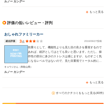
ルノー カングー
もっと見る
評価の低いレビュー・評判
おしゃれファミリーカー
3
総合評価
2016/09/27投稿
点
街乗りとして、機能性よりも見た目の良さを重視するので
あれば、総評としてはとても良いと思います。ただし、操
作性の部分に多少のストレスは感じますが、ものすごく気
になるレベルではないので、見た目重視でトータル的に良
いと思います。社内での設備に関しては、充実感は国産の
キョウジさん
（和歌山県）
車に比べると、それなりに見劣りを否めないのですが、内
ルノー カングー
装でのカスタマイズなどで、しっかりと自分にあった雰囲
気を出さすことで、自分の部屋と同じようにその空間を楽
もっと見る
しむことはできるので、自分としては、車に対しては機能
も重要ですが、1つの住まいとしてとらえたときには、目
に入ってくる色や、雰囲気に拘りたいので、総評としては
すべてのクチコミをもっと見る(40件)
とても良いです。