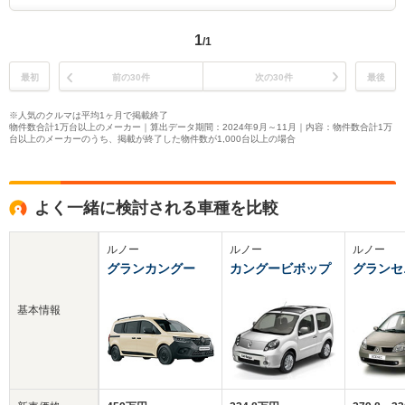
1
/1
最初
前の30件
次の30件
最後
※人気のクルマは平均1ヶ月で掲載終了
物件数合計1万台以上のメーカー｜算出データ期間：2024年9月～11月｜内容：物件数合計1万
台以上のメーカーのうち、掲載が終了した物件数が1,000台以上の場合
よく一緒に検討される車種を比較
ルノー
ルノー
ルノー
グランカングー
カングービボップ
グランセ
基本情報