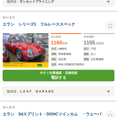
販売店：
サンセットプライニング
ロータス
エラン シリーズ1 フルレーススペック
支払総額
本体価格
1160
1155.
0
万円
万円
年式
1963
年
走行
不明
車検
車検整備無
修復
あり
保証
保証無
整備
法定整備無
住所
神奈川県横浜市都筑区
今すぐ在庫確認・見積依頼
電話する
販売店：
ＬＥＡＦ ＧＡＲＡＧＥ
ロータス
エラン S4スプリント・DOHCツインカム ・ウェーバ