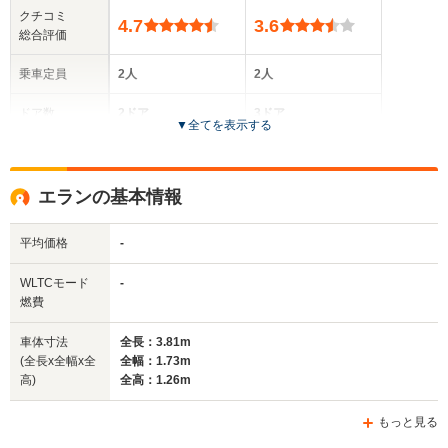
クチコミ
4.7
3.6
総合評価
乗車定員
2人
2人
ドア数
2ドア
3ドア
▼
全てを表示する
全高
全高
-m
1.11m～1.13m
エランの基本情報
平均価格
-
全幅
全幅
サイズ
1.88m
1.71m～1.75m
全長
全長
WLTCモード
-
(全長x全幅x全高)
4.37m
3.9m～3.92m
燃費
車体寸法
全長：3.81m
(全長x全幅x全
全幅：1.73m
ホイールベース
ホイールベース
高)
全高：1.26m
-m
-m
もっと見る