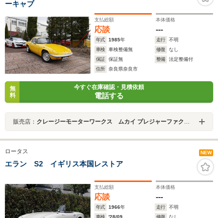
ーキャブ
支払総額
本体価格
応談
---
年式
1985
年
走行
不明
車検
車検整備無
修復
なし
保証
保証無
整備
法定整備付
住所
奈良県奈良市
今すぐ在庫確認・見積依頼
無
電話する
料
販売店：
クレージーモーターワークス ムカイ プレジャーファクトリー
ロータス
NEW
エラン S2 イギリス本国レストア
支払総額
本体価格
応談
---
年式
1966
年
走行
不明
車検
'28/09
修復
なし