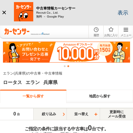
中古車情報カーセンサー
表示
Recruit Co., Ltd.
無料 － Google Play
履歴
お気に入り
メニュー
エラン(兵庫県)の中古車・中古車情報
ロータス エラン 兵庫県
一覧から探す
地図から探す
更新時に
0
絞り込み
並べ替え
台
メール受信
0
ご指定の条件に該当する中古車は
台です。