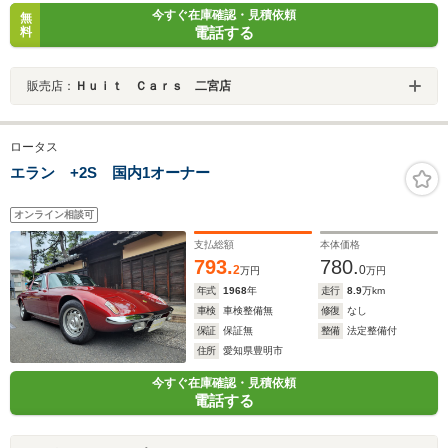
今すぐ在庫確認・見積依頼
無
電話する
料
販売店：
Ｈｕｉｔ Ｃａｒｓ 二宮店
ロータス
エラン +2S 国内1オーナー
オンライン相談可
支払総額
本体価格
793.
780.
2
0
万円
万円
年式
1968
年
走行
8.9
万km
車検
車検整備無
修復
なし
保証
保証無
整備
法定整備付
住所
愛知県豊明市
今すぐ在庫確認・見積依頼
電話する