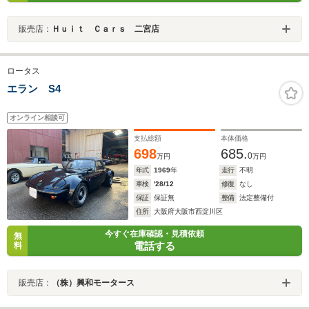
販売店：
Ｈｕｉｔ Ｃａｒｓ 二宮店
ロータス
エラン S4
オンライン相談可
支払総額
本体価格
698
685.
0
万円
万円
年式
1969
年
走行
不明
車検
'28/12
修復
なし
保証
保証無
整備
法定整備付
住所
大阪府大阪市西淀川区
今すぐ在庫確認・見積依頼
無
電話する
料
販売店：
（株）興和モータース