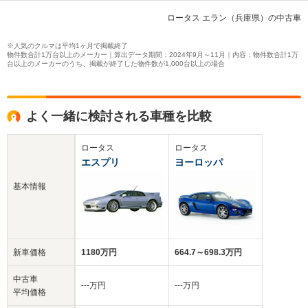
ロータス エラン（兵庫県）の中古車
※人気のクルマは平均1ヶ月で掲載終了
物件数合計1万台以上のメーカー｜算出データ期間：2024年9月～11月｜内容：物件数合計1万
台以上のメーカーのうち、掲載が終了した物件数が1,000台以上の場合
よく一緒に検討される車種を比較
ロータス
ロータス
エスプリ
ヨーロッパ
基本情報
新車価格
1180万円
664.7～698.3万円
中古車
‐‐‐万円
‐‐‐万円
平均価格