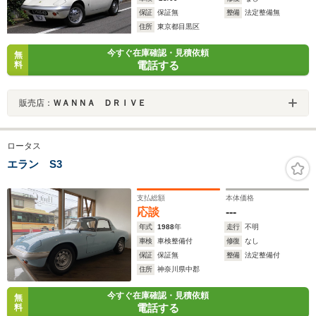
保証
保証無
整備
法定整備無
住所
東京都目黒区
今すぐ在庫確認・見積依頼
無
電話する
料
販売店：
ＷＡＮＮＡ ＤＲＩＶＥ
ロータス
エラン S3
支払総額
本体価格
応談
---
年式
1988
年
走行
不明
車検
車検整備付
修復
なし
保証
保証無
整備
法定整備付
住所
神奈川県中郡
今すぐ在庫確認・見積依頼
無
電話する
料