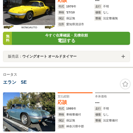
応談
---
年式
1970
年
走行
不明
車検
'27/10
修復
なし
保証
保証無
整備
法定整備無
住所
愛知県清須市
今すぐ在庫確認・見積依頼
無
電話する
料
販売店：
ウイングオート オールドタイマー
ロータス
エラン SE
支払総額
本体価格
応談
---
年式
1995
年
走行
不明
車検
車検整備付
修復
なし
保証
保証無
整備
法定整備付
住所
神奈川県中郡