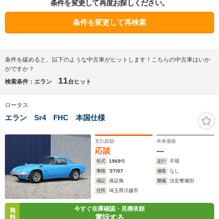
条件を変更して再度お探しください。
条件を変更して再検索
条件を緩めると、以下のような中古車がヒットします！こちらの中古車はいか
がですか？
11
検索条件：エラン
台ヒット
ロータス
エラン Sr4 FHC 本国仕様
支払総額
本体価格
応談
---
年式
1969
年
走行
不明
車検
'27/07
修復
なし
保証
保証無
整備
法定整備別
住所
埼玉県川越市
今すぐ在庫確認・見積依頼
無
電話する
料