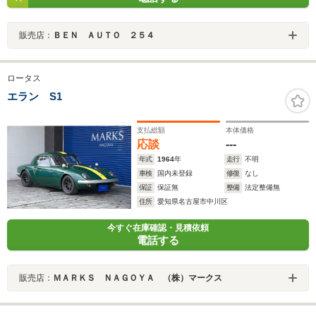
販売店：
ＢＥＮ ＡＵＴＯ ２５４
ロータス
エラン S1
支払総額
本体価格
応談
---
年式
1964
年
走行
不明
車検
国内未登録
修復
なし
保証
保証無
整備
法定整備無
住所
愛知県名古屋市中川区
今すぐ在庫確認・見積依頼
電話する
販売店：
ＭＡＲＫＳ ＮＡＧＯＹＡ （株）マークス