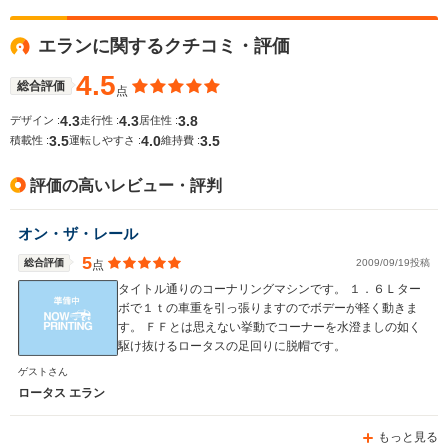
WLTCモード
エランに関するクチコミ・評価
-
-
燃費
4.5
総合評価
点
4.3
4.3
3.8
デザイン :
走行性 :
居住性 :
3.5
4.0
3.5
排気量
3506cc
1998cc
積載性 :
運転しやすさ :
維持費 :
駆動方式
MR
MR
評価の高いレビュー・評判
オン・ザ・レール
5
総合評価
2009/09/19投稿
点
タイトル通りのコーナリングマシンです。 １．６Ｌター
ボで１ｔの車重を引っ張りますのでボデーが軽く動きま
す。 ＦＦとは思えない挙動でコーナーを水澄ましの如く
駆け抜けるロータスの足回りに脱帽です。
ゲストさん
ロータス エラン
もっと見る