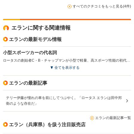
すべてのクチコミをもっと見る(4件)
エランに関する関連情報
エランの最新モデル情報
小型スポーツカーの代名詞
ロータスの創始者C・B・チャップマンが小型で軽量、高スポーツ性能の初代エランを発表したのは1962（S37）年。後にロータス市販モデルの定番となるFRPボディ＋鋼板製バックボーンフレームの組み合わせの始まりでもあった。1973（S48）年に初代は生産を終えたが復活を望む声が多く、1989（H1）年に新世代のエランが発表された。第2世代はエアコンなど快適装備や豪華な内装が与えられ、車重も重くなった。駆動方式はロータス初のFF。パワーユニットは同じGMグループのいすゞジェミニのエンジンとギアボックスを流用した。1.6L直4DOHCが標準だが、ターボを積むSEもあった。（1989.1）
全てを表示する
エランの最新記事
テリー伊藤が憧れの車を前にしてつぶやく。「ロータス エランは田中邦
衛のような存在だ」
エランの最新記事一覧
エラン（兵庫県）を扱う注目販売店