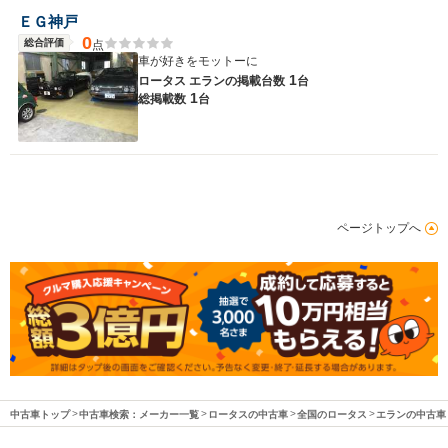
ＥＧ神戸
0
総合評価
点
車が好きをモットーに
1
ロータス エランの
掲載台数
台
1
総掲載数
台
ページトップへ
中古車トップ
中古車検索：メーカー一覧
ロータスの中古車
全国のロータス
エランの中古車