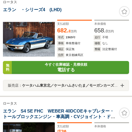
ロータス
エラン ・シリーズ4 (LHD)
支払総額
本体価格
682.
658.
8
0
万円
万円
年式
1969
年
走行
不明
車検
車検整備付
修復
なし
保証
保証無
整備
法定整備付
住所
東京都練馬区
今すぐ在庫確認・見積依頼
無
電話する
料
販売店：
ケータハム東京北／ケータハムさいたま／モーガンカーズ東京北
ロータス
エラン S4 SE FHC WEBER 40DCOEキャブレター・
トールブロックエンジン・車高調・CVジョイント・ドラ
イブシャフト・13インチセンターロックAW (MICHELIN
支払総額
本体価格
155HR13)・カットオフスイッチ・SMITHSメーター