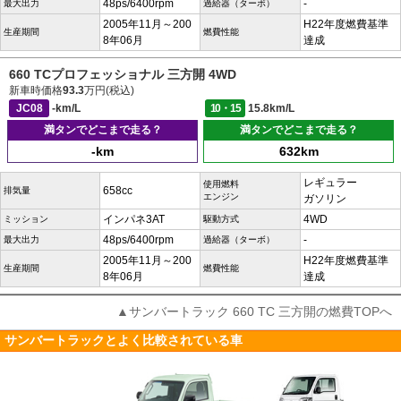
48ps/6400rpm
-
最大出力
過給器（ターボ）
2005年11月～200
H22年度燃費基準
生産期間
燃費性能
8年06月
達成
660 TCプロフェッショナル 三方開 4WD
新車時価格
93.3
万円(税込)
JC08
-km/L
10・15
15.8km/L
満タンでどこまで走る？
満タンでどこまで走る？
-km
632km
レギュラー
使用燃料
658cc
排気量
エンジン
ガソリン
インパネ3AT
4WD
ミッション
駆動方式
48ps/6400rpm
-
最大出力
過給器（ターボ）
2005年11月～200
H22年度燃費基準
生産期間
燃費性能
8年06月
達成
▲サンバートラック 660 TC 三方開の燃費TOPへ
サンバートラックとよく比較されている車