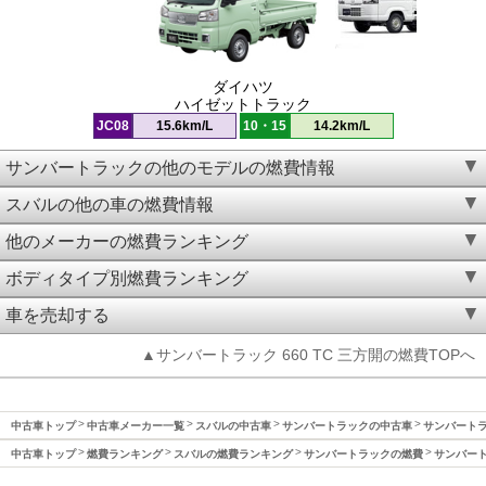
ダイハツ
ハイゼットトラック
JC08
15.6km/L
10・15
14.2km/L
サンバートラックの他のモデルの燃費情報
スバルの他の車の燃費情報
他のメーカーの燃費ランキング
ボディタイプ別燃費ランキング
車を売却する
▲サンバートラック 660 TC 三方開の燃費TOPへ
中古車トップ
中古車メーカー一覧
スバルの中古車
サンバートラックの中古車
サンバートラッ
中古車トップ
燃費ランキング
スバルの燃費ランキング
サンバートラックの燃費
サンバート