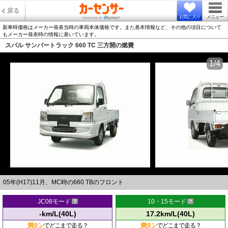
戻る
お気に入り
メニュー
新車時価格はメーカー発表当時の車両本体価格です。また基本情報など、その他の項目について
もメーカー発表時の情報に基いています。
スバル サンバートラック 660 TC 三方開の燃費
1/4
05年(H17)11月、MC時の660 TBのフロント
JC08モード
10・15モード
-km/L(40L)
17.2km/L(40L)
満タン
でどこまで走る？
満タン
でどこまで走る？