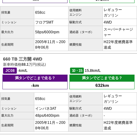
レギュラー
使用燃料
658cc
排気量
エンジン
ガソリン
フロア5MT
4WD
ミッション
駆動方式
スーパーチャージ
58ps/6000rpm
最大出力
過給器（ターボ）
ャー
2005年11月～200
H22年度燃費基準
生産期間
燃費性能
8年06月
達成
660 TB 三方開 4WD
新車時価格
88.1
万円(税込)
JC08
-km/L
10・15
15.8km/L
満タンでどこまで走る？
満タンでどこまで走る？
-km
632km
レギュラー
使用燃料
658cc
排気量
エンジン
ガソリン
インパネ3AT
4WD
ミッション
駆動方式
48ps/6400rpm
-
最大出力
過給器（ターボ）
2005年11月～200
H22年度燃費基準
生産期間
燃費性能
8年06月
達成