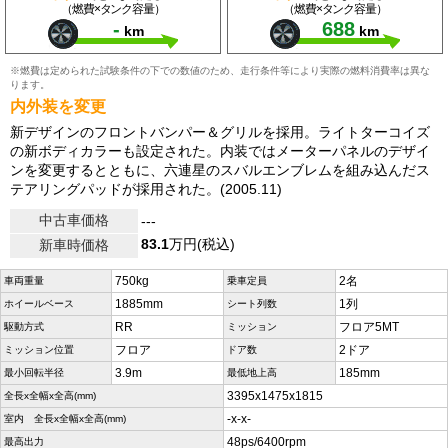
（燃費×タンク容量）
（燃費×タンク容量）
-
688
km
km
※燃費は定められた試験条件の下での数値のため、走行条件等により実際の燃料消費率は異な
ります。
内外装を変更
新デザインのフロントバンパー＆グリルを採用。ライトターコイズ
の新ボディカラーも設定された。内装ではメーターパネルのデザイ
ンを変更するとともに、六連星のスバルエンブレムを組み込んだス
テアリングパッドが採用された。(2005.11)
中古車価格
---
83.1
万円(税込)
新車時価格
750kg
2名
車両重量
乗車定員
1885mm
1列
ホイールベース
シート列数
RR
フロア5MT
駆動方式
ミッション
フロア
2ドア
ミッション位置
ドア数
3.9m
185mm
最小回転半径
最低地上高
3395x1475x1815
全長x全幅x全高(mm)
-x-x-
室内 全長x全幅x全高(mm)
48ps/6400rpm
最高出力