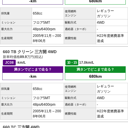
-km
680km
レギュラー
使用燃料
658cc
排気量
エンジン
ガソリン
フロア5MT
4WD
ミッション
駆動方式
48ps/6400rpm
-
最大出力
過給器（ターボ）
2005年11月～200
H22年度燃費基準
生産期間
燃費性能
8年06月
達成
660 TB クリーン 三方開 4WD
新車時価格
89.9
万円(税込)
JC08
-km/L
10・15
17.0km/L
満タンでどこまで走る？
満タンでどこまで走る？
-km
680km
レギュラー
使用燃料
658cc
排気量
エンジン
ガソリン
フロア5MT
4WD
ミッション
駆動方式
48ps/6400rpm
-
最大出力
過給器（ターボ）
2005年11月～200
H22年度燃費基準
生産期間
燃費性能
8年06月
達成
660 TC 三方開 4WD