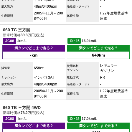
48ps/6400rpm
-
最大出力
過給器（ターボ）
2005年11月～200
H22年度燃費基準
生産期間
燃費性能
8年06月
達成
660 TC 三方開
新車時価格
89.8
万円(税込)
JC08
-km/L
10・15
16.0km/L
満タンでどこまで走る？
満タンでどこまで走る？
-km
640km
レギュラー
使用燃料
658cc
排気量
エンジン
ガソリン
インパネ3AT
RR
ミッション
駆動方式
48ps/6400rpm
-
最大出力
過給器（ターボ）
2005年11月～200
H22年度燃費基準
生産期間
燃費性能
8年06月
達成
660 TB 三方開 4WD
新車時価格
78.2
万円(税込)
JC08
-km/L
10・15
17.0km/L
満タンでどこまで走る？
満タンでどこまで走る？