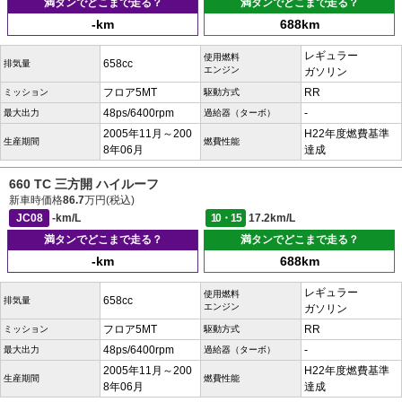
満タンでどこまで走る？
満タンでどこまで走る？
-km
688km
レギュラー
使用燃料
658cc
排気量
エンジン
ガソリン
フロア5MT
RR
ミッション
駆動方式
48ps/6400rpm
-
最大出力
過給器（ターボ）
2005年11月～200
H22年度燃費基準
生産期間
燃費性能
8年06月
達成
660 TC 三方開 ハイルーフ
新車時価格
86.7
万円(税込)
JC08
-km/L
10・15
17.2km/L
満タンでどこまで走る？
満タンでどこまで走る？
-km
688km
レギュラー
使用燃料
658cc
排気量
エンジン
ガソリン
フロア5MT
RR
ミッション
駆動方式
48ps/6400rpm
-
最大出力
過給器（ターボ）
2005年11月～200
H22年度燃費基準
生産期間
燃費性能
8年06月
達成