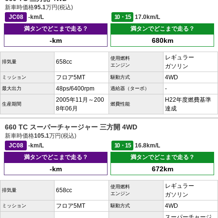
新車時価格
95.1
万円(税込)
JC08
-km/L
10・15
17.0km/L
満タンでどこまで走る？
満タンでどこまで走る？
-km
680km
レギュラー
使用燃料
658cc
排気量
エンジン
ガソリン
フロア5MT
4WD
ミッション
駆動方式
48ps/6400rpm
-
最大出力
過給器（ターボ）
2005年11月～200
H22年度燃費基準
生産期間
燃費性能
8年06月
達成
660 TC スーパーチャージャー 三方開 4WD
新車時価格
105.1
万円(税込)
JC08
-km/L
10・15
16.8km/L
満タンでどこまで走る？
満タンでどこまで走る？
-km
672km
レギュラー
使用燃料
658cc
排気量
エンジン
ガソリン
フロア5MT
4WD
ミッション
駆動方式
スーパーチャージ