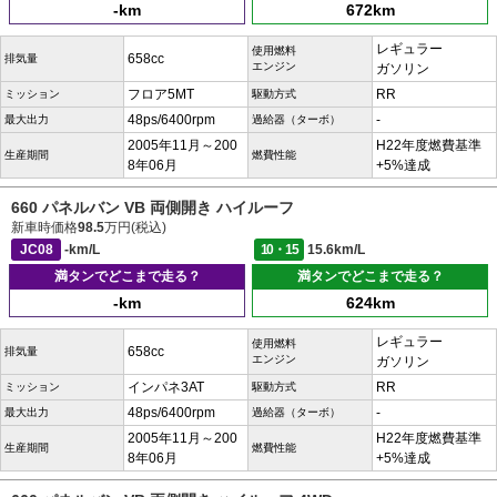
-km
672km
レギュラー
使用燃料
658cc
排気量
エンジン
ガソリン
フロア5MT
RR
ミッション
駆動方式
48ps/6400rpm
-
最大出力
過給器（ターボ）
2005年11月～200
H22年度燃費基準
生産期間
燃費性能
8年06月
+5%達成
660 パネルバン VB 両側開き ハイルーフ
新車時価格
98.5
万円(税込)
JC08
-km/L
10・15
15.6km/L
満タンでどこまで走る？
満タンでどこまで走る？
-km
624km
レギュラー
使用燃料
658cc
排気量
エンジン
ガソリン
インパネ3AT
RR
ミッション
駆動方式
48ps/6400rpm
-
最大出力
過給器（ターボ）
2005年11月～200
H22年度燃費基準
生産期間
燃費性能
8年06月
+5%達成