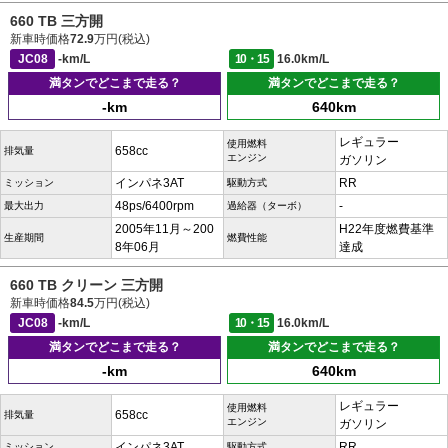
660 TB 三方開
新車時価格
72.9
万円(税込)
JC08
-km/L
10・15
16.0km/L
満タンでどこまで走る？
満タンでどこまで走る？
-km
640km
レギュラー
使用燃料
658cc
排気量
エンジン
ガソリン
インパネ3AT
RR
ミッション
駆動方式
48ps/6400rpm
-
最大出力
過給器（ターボ）
2005年11月～200
H22年度燃費基準
生産期間
燃費性能
8年06月
達成
660 TB クリーン 三方開
新車時価格
84.5
万円(税込)
JC08
-km/L
10・15
16.0km/L
満タンでどこまで走る？
満タンでどこまで走る？
-km
640km
レギュラー
使用燃料
658cc
排気量
エンジン
ガソリン
インパネ3AT
RR
ミッション
駆動方式