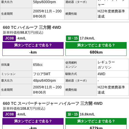
58ps/6000rpm
最大出力
過給器（ターボ）
ャー
2005年11月～200
H22年度燃費基準
生産期間
燃費性能
8年06月
達成
660 TC ハイルーフ 三方開 4WD
新車時価格
98.8
万円(税込)
JC08
-km/L
10・15
17.0km/L
満タンでどこまで走る？
満タンでどこまで走る？
-km
680km
レギュラー
使用燃料
658cc
排気量
エンジン
ガソリン
フロア5MT
4WD
ミッション
駆動方式
48ps/6400rpm
-
最大出力
過給器（ターボ）
2005年11月～200
H22年度燃費基準
生産期間
燃費性能
8年06月
達成
660 TC スーパーチャージャー ハイルーフ 三方開 4WD
新車時価格
108.8
万円(税込)
JC08
-km/L
10・15
16.8km/L
満タンでどこまで走る？
満タンでどこまで走る？
-km
672km