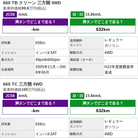
660 TB クリーン 三方開 4WD
新車時価格
99.8
万円(税込)
JC08
-km/L
10・15
15.8km/L
満タンでどこまで走る？
満タンでどこまで走る？
-km
632km
レギュラー
使用燃料
658cc
排気量
エンジン
ガソリン
インパネ3AT
4WD
ミッション
駆動方式
48ps/6400rpm
-
最大出力
過給器（ターボ）
2005年11月～200
H22年度燃費基準
生産期間
燃費性能
8年06月
達成
660 TC 三方開 4WD
新車時価格
105
万円(税込)
JC08
-km/L
10・15
15.8km/L
満タンでどこまで走る？
満タンでどこまで走る？
-km
632km
レギュラー
使用燃料
658cc
排気量
エンジン
ガソリン
インパネ3AT
4WD
ミッション
駆動方式