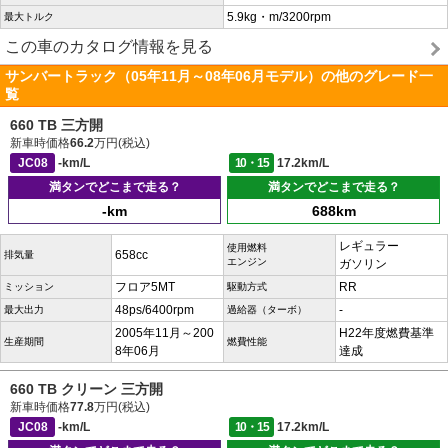
5.9kg・m/3200rpm
最大トルク
この車のカタログ情報を見る
サンバートラック（05年11月～08年06月モデル）の他のグレード一
覧
660 TB 三方開
新車時価格
66.2
万円(税込)
JC08
-km/L
10・15
17.2km/L
満タンでどこまで走る？
満タンでどこまで走る？
-km
688km
レギュラー
使用燃料
658cc
排気量
エンジン
ガソリン
フロア5MT
RR
ミッション
駆動方式
48ps/6400rpm
-
最大出力
過給器（ターボ）
2005年11月～200
H22年度燃費基準
生産期間
燃費性能
8年06月
達成
660 TB クリーン 三方開
新車時価格
77.8
万円(税込)
JC08
-km/L
10・15
17.2km/L