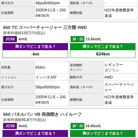
48ps/6400rpm
-
最大出力
過給器（ターボ）
2005年11月～200
H22年度燃費基準
生産期間
燃費性能
8年06月
達成
660 TC スーパーチャージャー 三方開 4WD
新車時価格
115
万円(税込)
JC08
-km/L
10・15
15.6km/L
満タンでどこまで走る？
満タンでどこまで走る？
-km
624km
レギュラー
使用燃料
658cc
排気量
エンジン
ガソリン
インパネ3AT
4WD
ミッション
駆動方式
スーパーチャージ
58ps/6000rpm
最大出力
過給器（ターボ）
ャー
2005年11月～200
H22年度燃費基準
生産期間
燃費性能
8年06月
達成
660 パネルバン VB 両側開き ハイルーフ
新車時価格
91.8
万円(税込)
JC08
-km/L
10・15
16.8km/L
満タンでどこまで走る？
満タンでどこまで走る？