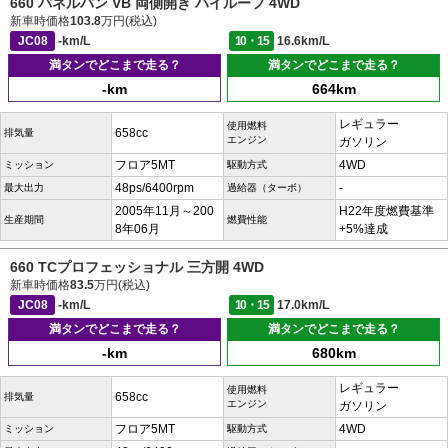
660 パネルバン VB 両側開き ハイルーフ 4WD
新車時価格
103.8
万円(税込)
JC08
-km/L
10・15
16.6km/L
満タンでどこまで走る？
満タンでどこまで走る？
-km
664km
レギュラー
使用燃料
658cc
排気量
エンジン
ガソリン
フロア5MT
4WD
ミッション
駆動方式
48ps/6400rpm
-
最大出力
過給器（ターボ）
2005年11月～200
H22年度燃費基準
生産期間
燃費性能
8年06月
+5%達成
660 TCプロフェッショナル 三方開 4WD
新車時価格
83.5
万円(税込)
JC08
-km/L
10・15
17.0km/L
満タンでどこまで走る？
満タンでどこまで走る？
-km
680km
レギュラー
使用燃料
658cc
排気量
エンジン
ガソリン
フロア5MT
4WD
ミッション
駆動方式