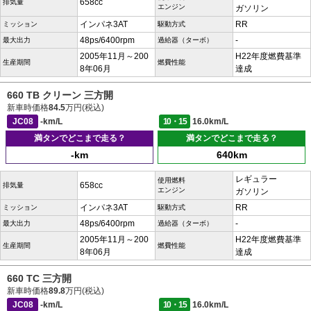
658cc
排気量
エンジン
ガソリン
インパネ3AT
RR
ミッション
駆動方式
48ps/6400rpm
-
最大出力
過給器（ターボ）
2005年11月～200
H22年度燃費基準
生産期間
燃費性能
8年06月
達成
660 TB クリーン 三方開
新車時価格
84.5
万円(税込)
JC08
-km/L
10・15
16.0km/L
満タンでどこまで走る？
満タンでどこまで走る？
-km
640km
レギュラー
使用燃料
658cc
排気量
エンジン
ガソリン
インパネ3AT
RR
ミッション
駆動方式
48ps/6400rpm
-
最大出力
過給器（ターボ）
2005年11月～200
H22年度燃費基準
生産期間
燃費性能
8年06月
達成
660 TC 三方開
新車時価格
89.8
万円(税込)
JC08
-km/L
10・15
16.0km/L