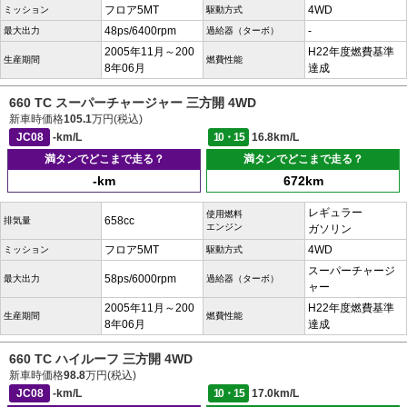
フロア5MT
4WD
ミッション
駆動方式
48ps/6400rpm
-
最大出力
過給器（ターボ）
2005年11月～200
H22年度燃費基準
生産期間
燃費性能
8年06月
達成
660 TC スーパーチャージャー 三方開 4WD
新車時価格
105.1
万円(税込)
JC08
-km/L
10・15
16.8km/L
満タンでどこまで走る？
満タンでどこまで走る？
-km
672km
レギュラー
使用燃料
658cc
排気量
エンジン
ガソリン
フロア5MT
4WD
ミッション
駆動方式
スーパーチャージ
58ps/6000rpm
最大出力
過給器（ターボ）
ャー
2005年11月～200
H22年度燃費基準
生産期間
燃費性能
8年06月
達成
660 TC ハイルーフ 三方開 4WD
新車時価格
98.8
万円(税込)
JC08
-km/L
10・15
17.0km/L