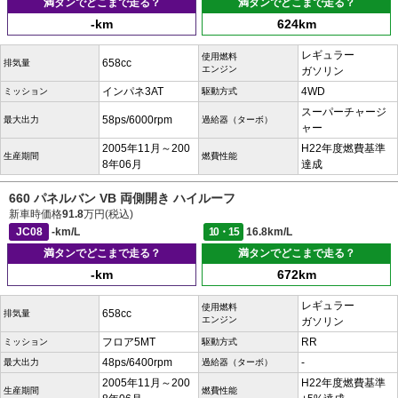
満タンでどこまで走る？
満タンでどこまで走る？
-km
624km
レギュラー
使用燃料
658cc
排気量
エンジン
ガソリン
インパネ3AT
4WD
ミッション
駆動方式
スーパーチャージ
58ps/6000rpm
最大出力
過給器（ターボ）
ャー
2005年11月～200
H22年度燃費基準
生産期間
燃費性能
8年06月
達成
660 パネルバン VB 両側開き ハイルーフ
新車時価格
91.8
万円(税込)
JC08
-km/L
10・15
16.8km/L
満タンでどこまで走る？
満タンでどこまで走る？
-km
672km
レギュラー
使用燃料
658cc
排気量
エンジン
ガソリン
フロア5MT
RR
ミッション
駆動方式
48ps/6400rpm
-
最大出力
過給器（ターボ）
2005年11月～200
H22年度燃費基準
生産期間
燃費性能