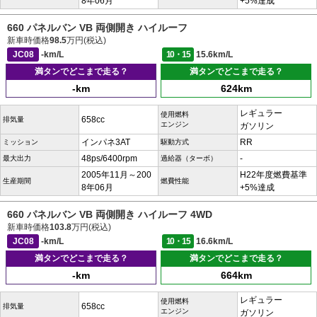
8年06月
+5%達成
660 パネルバン VB 両側開き ハイルーフ
新車時価格
98.5
万円(税込)
JC08
-km/L
10・15
15.6km/L
満タンでどこまで走る？
満タンでどこまで走る？
-km
624km
レギュラー
使用燃料
658cc
排気量
エンジン
ガソリン
インパネ3AT
RR
ミッション
駆動方式
48ps/6400rpm
-
最大出力
過給器（ターボ）
2005年11月～200
H22年度燃費基準
生産期間
燃費性能
8年06月
+5%達成
660 パネルバン VB 両側開き ハイルーフ 4WD
新車時価格
103.8
万円(税込)
JC08
-km/L
10・15
16.6km/L
満タンでどこまで走る？
満タンでどこまで走る？
-km
664km
レギュラー
使用燃料
658cc
排気量
エンジン
ガソリン