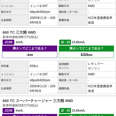
ガソリン
インパネ3AT
4WD
ミッション
駆動方式
48ps/6400rpm
-
最大出力
過給器（ターボ）
2005年11月～200
H22年度燃費基準
生産期間
燃費性能
8年06月
達成
660 TC 三方開 4WD
新車時価格
105
万円(税込)
JC08
-km/L
10・15
15.8km/L
満タンでどこまで走る？
満タンでどこまで走る？
-km
632km
レギュラー
使用燃料
658cc
排気量
エンジン
ガソリン
インパネ3AT
4WD
ミッション
駆動方式
48ps/6400rpm
-
最大出力
過給器（ターボ）
2005年11月～200
H22年度燃費基準
生産期間
燃費性能
8年06月
達成
660 TC スーパーチャージャー 三方開 4WD
新車時価格
115
万円(税込)
JC08
-km/L
10・15
15.6km/L