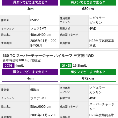
満タンでどこまで走る？
満タンでどこまで走る？
-km
680km
レギュラー
使用燃料
658cc
排気量
エンジン
ガソリン
フロア5MT
4WD
ミッション
駆動方式
48ps/6400rpm
-
最大出力
過給器（ターボ）
2005年11月～200
H22年度燃費基準
生産期間
燃費性能
8年06月
達成
660 TC スーパーチャージャー ハイルーフ 三方開 4WD
新車時価格
108.8
万円(税込)
JC08
-km/L
10・15
16.8km/L
満タンでどこまで走る？
満タンでどこまで走る？
-km
672km
レギュラー
使用燃料
658cc
排気量
エンジン
ガソリン
フロア5MT
4WD
ミッション
駆動方式
スーパーチャージ
58ps/6000rpm
最大出力
過給器（ターボ）
ャー
2005年11月～200
H22年度燃費基準
生産期間
燃費性能