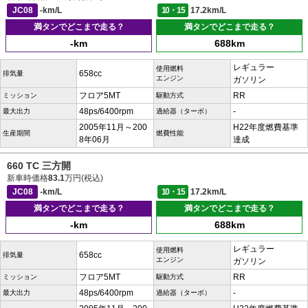
JC08
-km/L
10・15
17.2km/L
満タンでどこまで走る？
満タンでどこまで走る？
-km
688km
レギュラー
使用燃料
658cc
排気量
エンジン
ガソリン
フロア5MT
RR
ミッション
駆動方式
48ps/6400rpm
-
最大出力
過給器（ターボ）
2005年11月～200
H22年度燃費基準
生産期間
燃費性能
8年06月
達成
660 TC 三方開
新車時価格
83.1
万円(税込)
JC08
-km/L
10・15
17.2km/L
満タンでどこまで走る？
満タンでどこまで走る？
-km
688km
レギュラー
使用燃料
658cc
排気量
エンジン
ガソリン
フロア5MT
RR
ミッション
駆動方式
48ps/6400rpm
-
最大出力
過給器（ターボ）