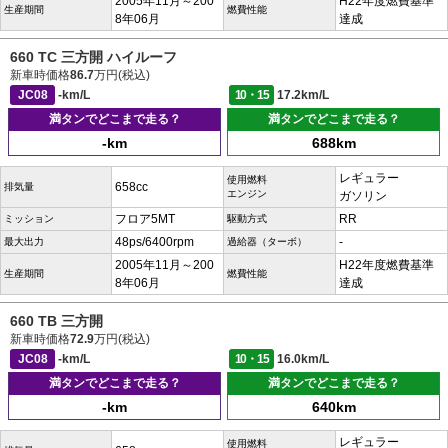
2005年11月～200
H22年度燃費基準
生産期間
燃費性能
8年06月
達成
660 TC 三方開 ハイルーフ
新車時価格
86.7
万円(税込)
JC08
-km/L
10・15
17.2km/L
満タンでどこまで走る？
満タンでどこまで走る？
-km
688km
レギュラー
使用燃料
658cc
排気量
エンジン
ガソリン
フロア5MT
RR
ミッション
駆動方式
48ps/6400rpm
-
最大出力
過給器（ターボ）
2005年11月～200
H22年度燃費基準
生産期間
燃費性能
8年06月
達成
660 TB 三方開
新車時価格
72.9
万円(税込)
JC08
-km/L
10・15
16.0km/L
満タンでどこまで走る？
満タンでどこまで走る？
-km
640km
レギュラー
使用燃料