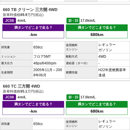
660 TB クリーン 三方開 4WD
新車時価格
89.9
万円(税込)
JC08
-km/L
10・15
17.0km/L
満タンでどこまで走る？
満タンでどこまで走る？
-km
680km
レギュラー
使用燃料
658cc
排気量
エンジン
ガソリン
フロア5MT
4WD
ミッション
駆動方式
48ps/6400rpm
-
最大出力
過給器（ターボ）
2005年11月～200
H22年度燃費基準
生産期間
燃費性能
8年06月
達成
660 TC 三方開 4WD
新車時価格
95.1
万円(税込)
JC08
-km/L
10・15
17.0km/L
満タンでどこまで走る？
満タンでどこまで走る？
-km
680km
レギュラー
使用燃料
658cc
排気量
エンジン
ガソリン