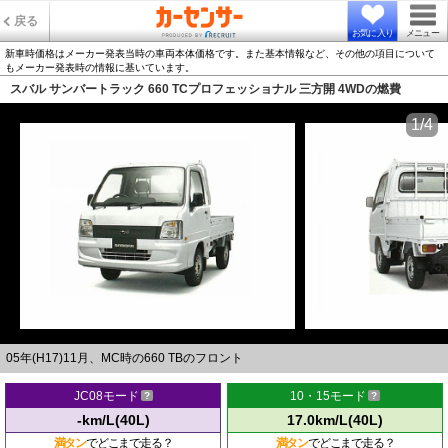
戻る
お気に入り
メニュー
新車時価格はメーカー発表当時の車両本体価格です。また基本情報など、その他の項目について
もメーカー発表時の情報に基いています。
スバル サンバートラック 660 TCプロフェッショナル 三方開 4WDの燃費
1/4
05年(H17)11月、MC時の660 TBのフロント
JC08モード
10・15モード
-km/L(40L)
17.0km/L(40L)
満タン
でどこまで走る？
満タン
でどこまで走る？