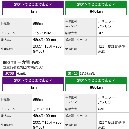
満タンでどこまで走る？
満タンでどこまで走る？
-km
640km
レギュラー
使用燃料
658cc
排気量
エンジン
ガソリン
インパネ3AT
RR
ミッション
駆動方式
48ps/6400rpm
-
最大出力
過給器（ターボ）
2005年11月～200
H22年度燃費基準
生産期間
燃費性能
8年06月
達成
660 TB 三方開 4WD
新車時価格
78.2
万円(税込)
JC08
-km/L
10・15
17.0km/L
満タンでどこまで走る？
満タンでどこまで走る？
-km
680km
レギュラー
使用燃料
658cc
排気量
エンジン
ガソリン
フロア5MT
4WD
ミッション
駆動方式
48ps/6400rpm
-
最大出力
過給器（ターボ）
2005年11月～200
H22年度燃費基準
生産期間
燃費性能
8年06月
達成