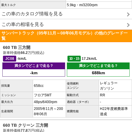
5.9kg・m/3200rpm
最大トルク
この車のカタログ情報を見る
この車の相場を見る
サンバートラック（05年11月～08年06月モデル）の他のグレード一
覧
660 TB 三方開
新車時価格
66.2
万円(税込)
JC08
-km/L
10・15
17.2km/L
満タンでどこまで走る？
満タンでどこまで走る？
-km
688km
レギュラー
使用燃料
658cc
排気量
エンジン
ガソリン
フロア5MT
RR
ミッション
駆動方式
48ps/6400rpm
-
最大出力
過給器（ターボ）
2005年11月～200
H22年度燃費基準
生産期間
燃費性能
8年06月
達成
660 TB クリーン 三方開
新車時価格
77.8
万円(税込)