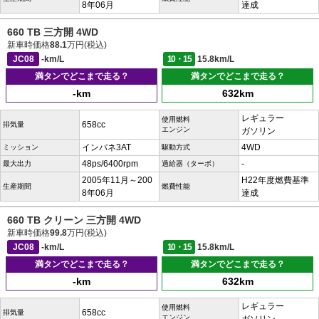
8年06月
達成
660 TB 三方開 4WD
新車時価格
88.1
万円(税込)
JC08
-km/L
10・15
15.8km/L
満タンでどこまで走る？
満タンでどこまで走る？
-km
632km
レギュラー
使用燃料
658cc
排気量
エンジン
ガソリン
インパネ3AT
4WD
ミッション
駆動方式
48ps/6400rpm
-
最大出力
過給器（ターボ）
2005年11月～200
H22年度燃費基準
生産期間
燃費性能
8年06月
達成
660 TB クリーン 三方開 4WD
新車時価格
99.8
万円(税込)
JC08
-km/L
10・15
15.8km/L
満タンでどこまで走る？
満タンでどこまで走る？
-km
632km
レギュラー
使用燃料
658cc
排気量
エンジン