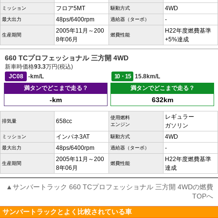
フロア5MT
4WD
ミッション
駆動方式
48ps/6400rpm
-
最大出力
過給器（ターボ）
2005年11月～200
H22年度燃費基準
生産期間
燃費性能
8年06月
+5%達成
660 TCプロフェッショナル 三方開 4WD
新車時価格
93.3
万円(税込)
JC08
-km/L
10・15
15.8km/L
満タンでどこまで走る？
満タンでどこまで走る？
-km
632km
レギュラー
使用燃料
658cc
排気量
エンジン
ガソリン
インパネ3AT
4WD
ミッション
駆動方式
48ps/6400rpm
-
最大出力
過給器（ターボ）
2005年11月～200
H22年度燃費基準
生産期間
燃費性能
8年06月
達成
▲サンバートラック 660 TCプロフェッショナル 三方開 4WDの燃費
TOPへ
サンバートラックとよく比較されている車