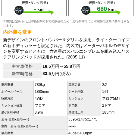
（燃費×タンク容量）
（燃費×タンク容量）
-
680
km
km
※燃費は定められた試験条件の下での数値のため、走行条件等により実際の燃料消費率は異な
ります。
内外装を変更
新デザインのフロントバンパー＆グリルを採用。ライトターコイズ
の新ボディカラーも設定された。内装ではメーターパネルのデザイ
ンを変更するとともに、六連星のスバルエンブレムを組み込んだス
テアリングパッドが採用された。(2005.11)
中古車価格
16.5
万円～
55.8
万円
83.5
万円(税込)
新車時価格
780kg
2名
車両重量
乗車定員
1885mm
1列
ホイールベース
シート列数
4WD
フロア5MT
駆動方式
ミッション
フロア
2ドア
ミッション位置
ドア数
3.9m
185mm
最小回転半径
最低地上高
3395x1475x1775
全長x全幅x全高(mm)
-x-x-
室内 全長x全幅x全高(mm)
48ps/6400rpm
最高出力