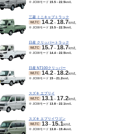
※ JC08モード
15.5
～
22.5
km/L
三菱 ミニキャブトラック
14.2
18.7
WLTC
～
km/L
※ JC08モード
15.5
～
22.5
km/L
日産 クリッパートラック
15.7
18.7
WLTC
～
km/L
※ JC08モード
14.4
～
22.5
km/L
日産 NT100クリッパー
14.2
18.2
WLTC
～
km/L
※ JC08モード
15
～
21.2
km/L
スズキ エブリイ
13.1
17.2
WLTC
～
km/L
※ JC08モード
13.8
～
22.1
km/L
スズキ エブリイワゴン
13
15.1
WLTC
～
km/L
※ JC08モード
13.8
～
19.4
km/L