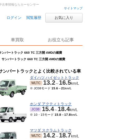
古車・中古車情報ならカーセンサー
サイトマップ
ログイン
閲覧履歴
お気に入り
車買取
お役立ち記事
サンバートラック 660 TC 三方開 4WDの燃費
サンバートラック 660 TC 三方開 4WDの燃費
サンバートラックとよく比較されている車
ダイハツ ハイゼットトラック
13.2
16.5
WLTC
～
km/L
※ JC08モード
15.6
～
21
km/L
ホンダ アクティトラック
15.4
18.4
JC08
～
km/L
※ 10・15モード
15.8
～
17.8
km/L
マツダ スクラムトラック
14.2
18.7
WLTC
～
km/L