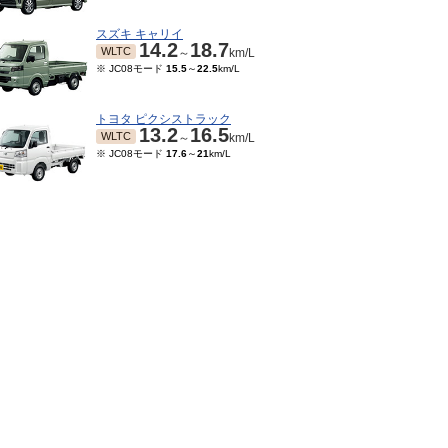
スズキ キャリイ
14.2
18.7
WLTC
～
km/L
※ JC08モード
15.5
～
22.5
km/L
トヨタ ピクシストラック
13.2
16.5
WLTC
～
km/L
※ JC08モード
17.6
～
21
km/L