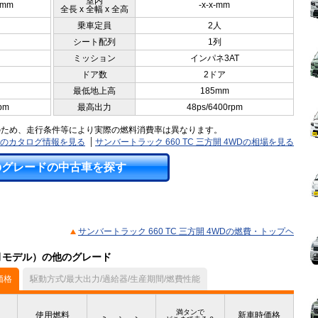
室内
5mm
-x-x-mm
全長 x 全幅 x 全高
乗車定員
2人
シート配列
1列
ミッション
インパネ3AT
ドア数
2ドア
最低地上高
185mm
pm
最高出力
48ps/6400rpm
のため、走行条件等により実際の燃料消費率は異なります。
4WDのカタログ情報を見る
サンバートラック 660 TC 三方開 4WDの相場を見る
のグレードの中古車を探す
サンバートラック 660 TC 三方開 4WDの燃費・トップヘ
6月モデル）の他のグレード
価格
駆動方式/最大出力/過給器/生産期間/燃費性能
満タンで
使用燃料
新車時価格