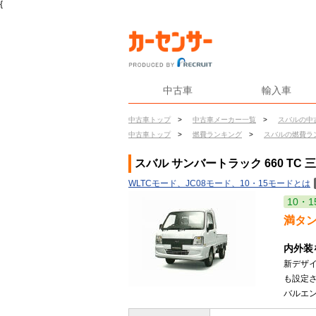
{
中古車
輸入車
中古車トップ
>
中古車メーカー一覧
>
スバルの中
中古車トップ
>
燃費ランキング
>
スバルの燃費ラ
スバル サンバートラック 660 TC 
WLTCモード、JC08モード、10・15モードとは
10・1
満タ
内外装
新デザ
も設定
バルエン