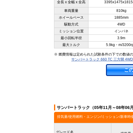
全長 x 全幅 x 全高
3395x1475x181
車両重量
810kg
ホイールベース
1885mm
駆動方式
4WD
ミッション位置
インパネ
最小回転半径
3.9m
最大トルク
5.9kg・m/3200r
※ 燃費情報は定められた試験条件の下での数値
サンバートラック 660 TC 三方開 
こ
サンバートラック（05年11月～08年0
排気量/使用燃料・エンジン/ミッション/新車時
グレード名