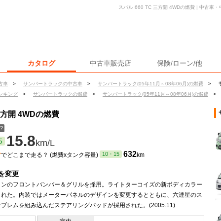
スバル 660 TC 三方開 4WDの燃費 | 中
カタログ
中古車販売店
保険/ローン/他
古車
>
サンバートラックの中古車
>
サンバートラック(05年11月～08年06月)の燃費
>
ンキング
>
サンバートラックの燃費
>
サンバートラック(05年11月～08年06月)の燃費
>
三方開 4WDの燃費
？
15.8
5
km/L
ン
632
10・15
でどこまで走る？ (燃費xタンク容量)
km
を変更
インのフロントバンパー＆グリルを採用。ライトターコイズの新ボディカラー
された。内装ではメーターパネルのデザインを変更するとともに、六連星のス
ブレムを組み込んだステアリングパッドが採用された。(2005.11)