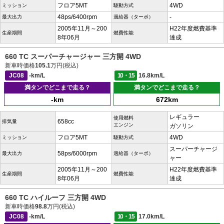
フロア5MT
4WD
ミッション
駆動方式
48ps/6400rpm
-
最大出力
過給器（ターボ）
2005年11月～200
H22年度燃費基準
生産期間
燃費性能
8年06月
達成
660 TC スーパーチャージャー 三方開 4WD
新車時価格
105.1
万円(税込)
JC08
-km/L
10・15
16.8km/L
満タンでどこまで走る？
満タンでどこまで走る？
-km
672km
レギュラー
使用燃料
658cc
排気量
エンジン
ガソリン
フロア5MT
4WD
ミッション
駆動方式
スーパーチャージ
58ps/6000rpm
最大出力
過給器（ターボ）
ャー
2005年11月～200
H22年度燃費基準
生産期間
燃費性能
8年06月
達成
660 TC ハイルーフ 三方開 4WD
新車時価格
98.8
万円(税込)
JC08
-km/L
10・15
17.0km/L