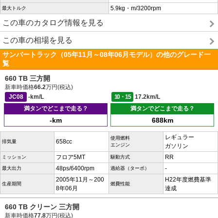
5.9kg・m/3200rpm
最大トルク
この車のカタログ情報を見る
この車の相場を見る
サンバートラック（05年11月～08年06月モデル）の他のグレード一
覧
660 TB 三方開
新車時価格
66.2
万円(税込)
JC08
-km/L
10・15
17.2km/L
満タンでどこまで走る？
満タンでどこまで走る？
-km
688km
レギュラー
使用燃料
658cc
排気量
エンジン
ガソリン
フロア5MT
RR
ミッション
駆動方式
48ps/6400rpm
-
最大出力
過給器（ターボ）
2005年11月～200
H22年度燃費基準
生産期間
燃費性能
8年06月
達成
660 TB クリーン 三方開
新車時価格
77.8
万円(税込)