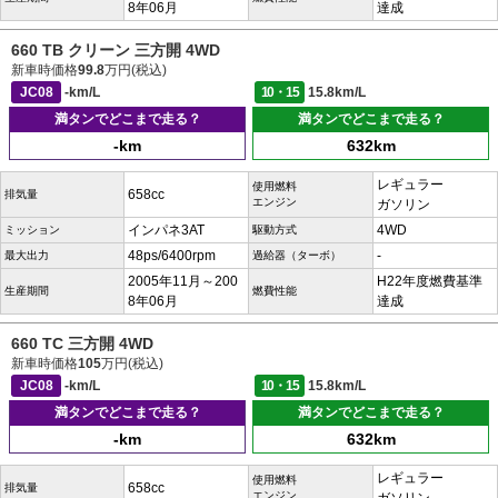
8年06月
達成
660 TB クリーン 三方開 4WD
新車時価格
99.8
万円(税込)
JC08
-km/L
10・15
15.8km/L
満タンでどこまで走る？
満タンでどこまで走る？
-km
632km
レギュラー
使用燃料
658cc
排気量
エンジン
ガソリン
インパネ3AT
4WD
ミッション
駆動方式
48ps/6400rpm
-
最大出力
過給器（ターボ）
2005年11月～200
H22年度燃費基準
生産期間
燃費性能
8年06月
達成
660 TC 三方開 4WD
新車時価格
105
万円(税込)
JC08
-km/L
10・15
15.8km/L
満タンでどこまで走る？
満タンでどこまで走る？
-km
632km
レギュラー
使用燃料
658cc
排気量
エンジン