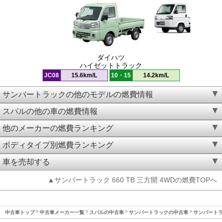
ダイハツ
ハイゼットトラック
JC08
15.6km/L
10・15
14.2km/L
サンバートラックの他のモデルの燃費情報
スバルの他の車の燃費情報
他のメーカーの燃費ランキング
ボディタイプ別燃費ランキング
車を売却する
▲サンバートラック 660 TB 三方開 4WDの燃費TOPへ
中古車トップ
中古車メーカー一覧
スバルの中古車
サンバートラックの中古車
サンバートラッ