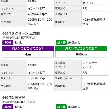
658cc
排気量
エンジン
ガソリン
インパネ3AT
RR
ミッション
駆動方式
48ps/6400rpm
-
最大出力
過給器（ターボ）
2005年11月～200
H22年度燃費基準
生産期間
燃費性能
8年06月
達成
660 TB クリーン 三方開
新車時価格
84.5
万円(税込)
JC08
-km/L
10・15
16.0km/L
満タンでどこまで走る？
満タンでどこまで走る？
-km
640km
レギュラー
使用燃料
658cc
排気量
エンジン
ガソリン
インパネ3AT
RR
ミッション
駆動方式
48ps/6400rpm
-
最大出力
過給器（ターボ）
2005年11月～200
H22年度燃費基準
生産期間
燃費性能
8年06月
達成
660 TC 三方開
新車時価格
89.8
万円(税込)
JC08
-km/L
10・15
16.0km/L