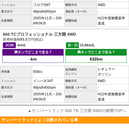
フロア5MT
4WD
ミッション
駆動方式
48ps/6400rpm
-
最大出力
過給器（ターボ）
2005年11月～200
H22年度燃費基準
生産期間
燃費性能
8年06月
達成
660 TCプロフェッショナル 三方開 4WD
新車時価格
93.3
万円(税込)
JC08
-km/L
10・15
15.8km/L
満タンでどこまで走る？
満タンでどこまで走る？
-km
632km
レギュラー
使用燃料
658cc
排気量
エンジン
ガソリン
インパネ3AT
4WD
ミッション
駆動方式
48ps/6400rpm
-
最大出力
過給器（ターボ）
2005年11月～200
H22年度燃費基準
生産期間
燃費性能
8年06月
達成
▲サンバートラック 660 TB 三方開 4WDの燃費TOPへ
サンバートラックとよく比較されている車