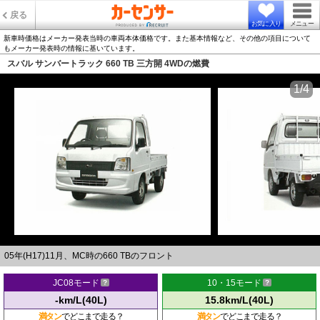
戻る
お気に入り
メニュー
新車時価格はメーカー発表当時の車両本体価格です。また基本情報など、その他の項目について
もメーカー発表時の情報に基いています。
スバル サンバートラック 660 TB 三方開 4WDの燃費
1/4
05年(H17)11月、MC時の660 TBのフロント
JC08モード
10・15モード
-km/L(40L)
15.8km/L(40L)
満タン
でどこまで走る？
満タン
でどこまで走る？