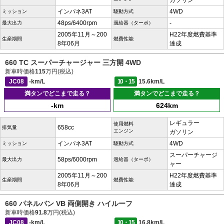
ガソリン
インパネ3AT
4WD
ミッション
駆動方式
48ps/6400rpm
-
最大出力
過給器（ターボ）
2005年11月～200
H22年度燃費基準
生産期間
燃費性能
8年06月
達成
660 TC スーパーチャージャー 三方開 4WD
新車時価格
115
万円(税込)
JC08
-km/L
10・15
15.6km/L
満タンでどこまで走る？
満タンでどこまで走る？
-km
624km
レギュラー
使用燃料
658cc
排気量
エンジン
ガソリン
インパネ3AT
4WD
ミッション
駆動方式
スーパーチャージ
58ps/6000rpm
最大出力
過給器（ターボ）
ャー
2005年11月～200
H22年度燃費基準
生産期間
燃費性能
8年06月
達成
660 パネルバン VB 両側開き ハイルーフ
新車時価格
91.8
万円(税込)
JC08
-km/L
10・15
16.8km/L