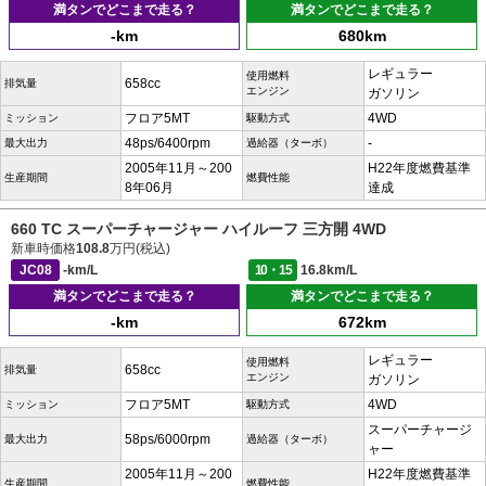
満タンでどこまで走る？
満タンでどこまで走る？
-km
680km
レギュラー
使用燃料
658cc
排気量
エンジン
ガソリン
フロア5MT
4WD
ミッション
駆動方式
48ps/6400rpm
-
最大出力
過給器（ターボ）
2005年11月～200
H22年度燃費基準
生産期間
燃費性能
8年06月
達成
660 TC スーパーチャージャー ハイルーフ 三方開 4WD
新車時価格
108.8
万円(税込)
JC08
-km/L
10・15
16.8km/L
満タンでどこまで走る？
満タンでどこまで走る？
-km
672km
レギュラー
使用燃料
658cc
排気量
エンジン
ガソリン
フロア5MT
4WD
ミッション
駆動方式
スーパーチャージ
58ps/6000rpm
最大出力
過給器（ターボ）
ャー
2005年11月～200
H22年度燃費基準
生産期間
燃費性能