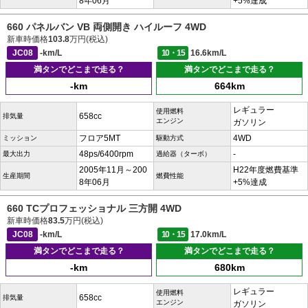
8年06月
+5%達成
660 パネルバン VB 両側開き ハイルーフ 4WD
新車時価格
103.8
万円(税込)
JC08
-km/L
10・15
16.6km/L
満タンでどこまで走る？
満タンでどこまで走る？
-km
664km
レギュラー
使用燃料
658cc
排気量
エンジン
ガソリン
フロア5MT
4WD
ミッション
駆動方式
48ps/6400rpm
-
最大出力
過給器（ターボ）
2005年11月～200
H22年度燃費基準
生産期間
燃費性能
8年06月
+5%達成
660 TCプロフェッショナル 三方開 4WD
新車時価格
83.5
万円(税込)
JC08
-km/L
10・15
17.0km/L
満タンでどこまで走る？
満タンでどこまで走る？
-km
680km
レギュラー
使用燃料
658cc
排気量
エンジン
ガソリン