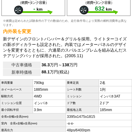
（燃費×タンク容量）
（燃費×タンク容量）
-
632
km
km
※燃費は定められた試験条件の下での数値のため、走行条件等により実際の燃料消費率は異な
ります。
内外装を変更
新デザインのフロントバンパー＆グリルを採用。ライトターコイズ
の新ボディカラーも設定された。内装ではメーターパネルのデザイ
ンを変更するとともに、六連星のスバルエンブレムを組み込んだス
テアリングパッドが採用された。(2005.11)
中古車価格
36.3
万円～
138
万円
88.1
万円(税込)
新車時価格
790kg
2名
車両重量
乗車定員
1885mm
1列
ホイールベース
シート列数
4WD
インパネ3AT
駆動方式
ミッション
インパネ
2ドア
ミッション位置
ドア数
3.9m
185mm
最小回転半径
最低地上高
3395x1475x1815
全長x全幅x全高(mm)
-x-x-
室内 全長x全幅x全高(mm)
48ps/6400rpm
最高出力