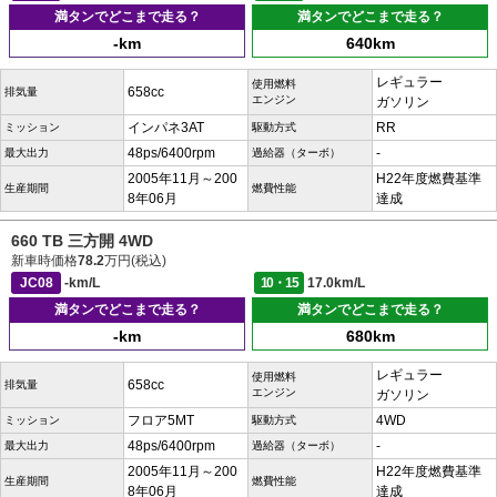
満タンでどこまで走る？
満タンでどこまで走る？
-km
640km
レギュラー
使用燃料
658cc
排気量
エンジン
ガソリン
インパネ3AT
RR
ミッション
駆動方式
48ps/6400rpm
-
最大出力
過給器（ターボ）
2005年11月～200
H22年度燃費基準
生産期間
燃費性能
8年06月
達成
660 TB 三方開 4WD
新車時価格
78.2
万円(税込)
JC08
-km/L
10・15
17.0km/L
満タンでどこまで走る？
満タンでどこまで走る？
-km
680km
レギュラー
使用燃料
658cc
排気量
エンジン
ガソリン
フロア5MT
4WD
ミッション
駆動方式
48ps/6400rpm
-
最大出力
過給器（ターボ）
2005年11月～200
H22年度燃費基準
生産期間
燃費性能
8年06月
達成