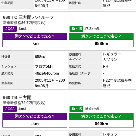
2005年11月～200
H22年度燃費基準
生産期間
燃費性能
8年06月
達成
660 TC 三方開 ハイルーフ
新車時価格
86.7
万円(税込)
JC08
-km/L
10・15
17.2km/L
満タンでどこまで走る？
満タンでどこまで走る？
-km
688km
レギュラー
使用燃料
658cc
排気量
エンジン
ガソリン
フロア5MT
RR
ミッション
駆動方式
48ps/6400rpm
-
最大出力
過給器（ターボ）
2005年11月～200
H22年度燃費基準
生産期間
燃費性能
8年06月
達成
660 TB 三方開
新車時価格
72.9
万円(税込)
JC08
-km/L
10・15
16.0km/L
満タンでどこまで走る？
満タンでどこまで走る？
-km
640km
レギュラー
使用燃料