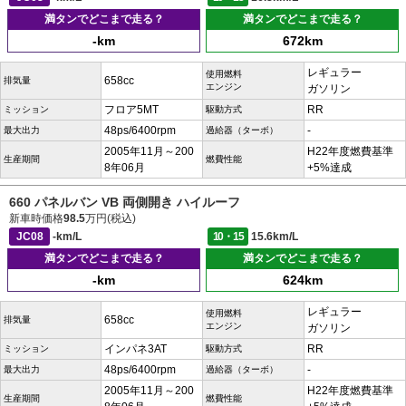
満タンでどこまで走る？
満タンでどこまで走る？
-km
672km
レギュラー
使用燃料
658cc
排気量
エンジン
ガソリン
フロア5MT
RR
ミッション
駆動方式
48ps/6400rpm
-
最大出力
過給器（ターボ）
2005年11月～200
H22年度燃費基準
生産期間
燃費性能
8年06月
+5%達成
660 パネルバン VB 両側開き ハイルーフ
新車時価格
98.5
万円(税込)
JC08
-km/L
10・15
15.6km/L
満タンでどこまで走る？
満タンでどこまで走る？
-km
624km
レギュラー
使用燃料
658cc
排気量
エンジン
ガソリン
インパネ3AT
RR
ミッション
駆動方式
48ps/6400rpm
-
最大出力
過給器（ターボ）
2005年11月～200
H22年度燃費基準
生産期間
燃費性能