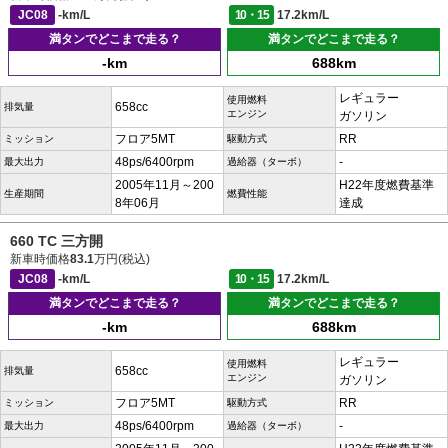
JC08
-km/L
10・15
17.2km/L
満タンでどこまで走る？
満タンでどこまで走る？
-km
688km
レギュラー
使用燃料
658cc
排気量
エンジン
ガソリン
フロア5MT
RR
ミッション
駆動方式
48ps/6400rpm
-
最大出力
過給器（ターボ）
2005年11月～200
H22年度燃費基準
生産期間
燃費性能
8年06月
達成
660 TC 三方開
新車時価格
83.1
万円(税込)
JC08
-km/L
10・15
17.2km/L
満タンでどこまで走る？
満タンでどこまで走る？
-km
688km
レギュラー
使用燃料
658cc
排気量
エンジン
ガソリン
フロア5MT
RR
ミッション
駆動方式
48ps/6400rpm
-
最大出力
過給器（ターボ）