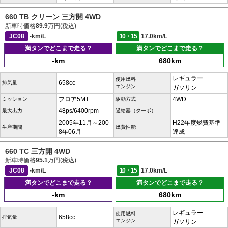
660 TB クリーン 三方開 4WD
新車時価格
89.9
万円(税込)
JC08
-km/L
10・15
17.0km/L
満タンでどこまで走る？
満タンでどこまで走る？
-km
680km
レギュラー
使用燃料
658cc
排気量
エンジン
ガソリン
フロア5MT
4WD
ミッション
駆動方式
48ps/6400rpm
-
最大出力
過給器（ターボ）
2005年11月～200
H22年度燃費基準
生産期間
燃費性能
8年06月
達成
660 TC 三方開 4WD
新車時価格
95.1
万円(税込)
JC08
-km/L
10・15
17.0km/L
満タンでどこまで走る？
満タンでどこまで走る？
-km
680km
レギュラー
使用燃料
658cc
排気量
エンジン
ガソリン