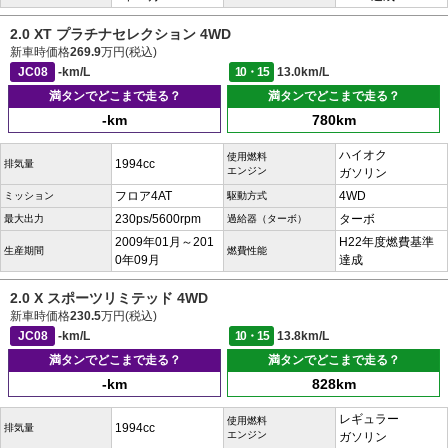
2.0 XT プラチナセレクション 4WD
新車時価格
269.9
万円(税込)
JC08
-km/L
10・15
13.0km/L
満タンでどこまで走る？
満タンでどこまで走る？
-km
780km
ハイオク
使用燃料
1994cc
排気量
エンジン
ガソリン
フロア4AT
4WD
ミッション
駆動方式
230ps/5600rpm
ターボ
最大出力
過給器（ターボ）
2009年01月～201
H22年度燃費基準
生産期間
燃費性能
0年09月
達成
2.0 X スポーツリミテッド 4WD
新車時価格
230.5
万円(税込)
JC08
-km/L
10・15
13.8km/L
満タンでどこまで走る？
満タンでどこまで走る？
-km
828km
レギュラー
使用燃料
1994cc
排気量
エンジン
ガソリン