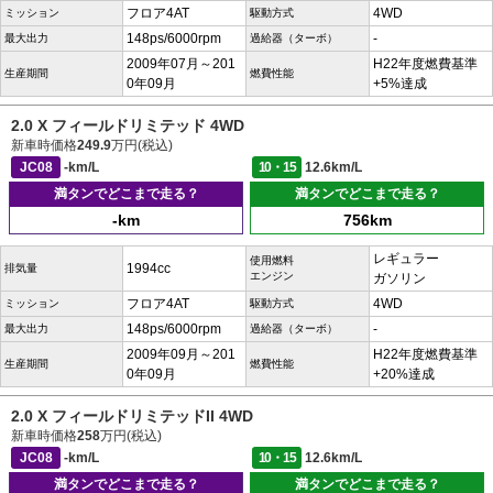
フロア4AT
4WD
ミッション
駆動方式
148ps/6000rpm
-
最大出力
過給器（ターボ）
2009年07月～201
H22年度燃費基準
生産期間
燃費性能
0年09月
+5%達成
2.0 X フィールドリミテッド 4WD
新車時価格
249.9
万円(税込)
JC08
-km/L
10・15
12.6km/L
満タンでどこまで走る？
満タンでどこまで走る？
-km
756km
レギュラー
使用燃料
1994cc
排気量
エンジン
ガソリン
フロア4AT
4WD
ミッション
駆動方式
148ps/6000rpm
-
最大出力
過給器（ターボ）
2009年09月～201
H22年度燃費基準
生産期間
燃費性能
0年09月
+20%達成
2.0 X フィールドリミテッドII 4WD
新車時価格
258
万円(税込)
JC08
-km/L
10・15
12.6km/L
満タンでどこまで走る？
満タンでどこまで走る？