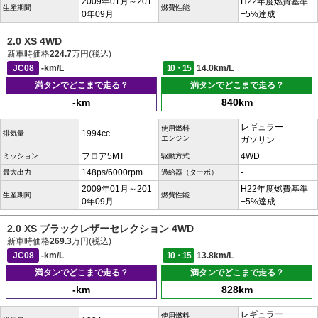
2009年01月～201
H22年度燃費基準
生産期間
燃費性能
0年09月
+5%達成
2.0 XS 4WD
新車時価格
224.7
万円(税込)
JC08
-km/L
10・15
14.0km/L
満タンでどこまで走る？
満タンでどこまで走る？
-km
840km
レギュラー
使用燃料
1994cc
排気量
エンジン
ガソリン
フロア5MT
4WD
ミッション
駆動方式
148ps/6000rpm
-
最大出力
過給器（ターボ）
2009年01月～201
H22年度燃費基準
生産期間
燃費性能
0年09月
+5%達成
2.0 XS ブラックレザーセレクション 4WD
新車時価格
269.3
万円(税込)
JC08
-km/L
10・15
13.8km/L
満タンでどこまで走る？
満タンでどこまで走る？
-km
828km
レギュラー
使用燃料