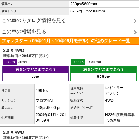
230ps/5600rpm
最高出力
32.5kg・m/2800rpm
最大トルク
この車のカタログ情報を見る
この車の相場を見る
フォレスター（09年01月～10年09月モデル）の他のグレード一覧
2.0 X 4WD
新車時価格
204.8
万円(税込)
JC08
-km/L
10・15
13.8km/L
満タンでどこまで走る？
満タンでどこまで走る？
-km
828km
レギュラー
使用燃料
1994cc
排気量
エンジン
ガソリン
フロア4AT
4WD
ミッション
駆動方式
148ps/6000rpm
-
最大出力
過給器（ターボ）
2009年01月～201
H22年度燃費基準
生産期間
燃費性能
0年09月
+5%達成
2.0 X 4WD
新車時価格
199.5
万円(税込)