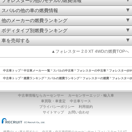
フォレスターの他のモデルの燃費情報
スバルの他の車の燃費情報
他のメーカーの燃費ランキング
ボディタイプ別燃費ランキング
車を売却する
▲フォレスター 2.0 XT 4WDの燃費TOPへ
中古車トップ
中古車メーカー一覧
スバルの中古車
フォレスターの中古車
フォレスター(09
中古車トップ
燃費ランキング
スバルの燃費ランキング
フォレスターの燃費
フォレスター(0
中古車情報ならカーセンサー
カーセンサーエッジ・輸入車
車買取・車査定
中古車リース
プライバシーポリシー
利用規約
サイトマップ
お問い合わせ
燃費のいい車を探すなら、中古車・中古車情報のカーセンサー！フォレスター 2.0 XT