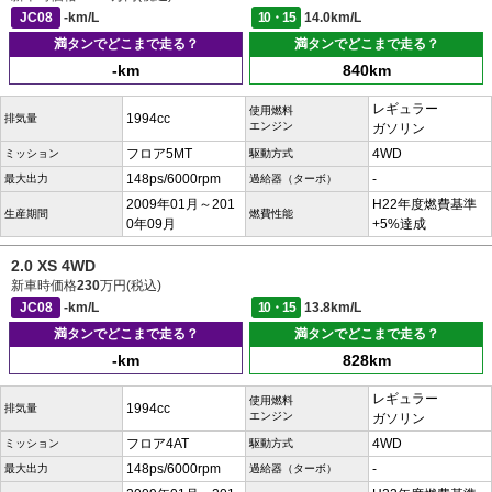
JC08
-km/L
10・15
14.0km/L
満タンでどこまで走る？
満タンでどこまで走る？
-km
840km
レギュラー
使用燃料
1994cc
排気量
エンジン
ガソリン
フロア5MT
4WD
ミッション
駆動方式
148ps/6000rpm
-
最大出力
過給器（ターボ）
2009年01月～201
H22年度燃費基準
生産期間
燃費性能
0年09月
+5%達成
2.0 XS 4WD
新車時価格
230
万円(税込)
JC08
-km/L
10・15
13.8km/L
満タンでどこまで走る？
満タンでどこまで走る？
-km
828km
レギュラー
使用燃料
1994cc
排気量
エンジン
ガソリン
フロア4AT
4WD
ミッション
駆動方式
148ps/6000rpm
-
最大出力
過給器（ターボ）