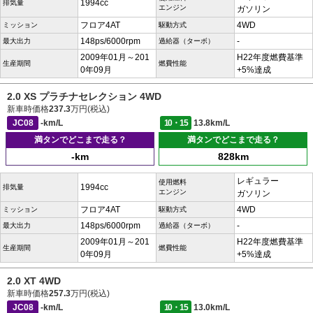
1994cc
排気量
エンジン
ガソリン
フロア4AT
4WD
ミッション
駆動方式
148ps/6000rpm
-
最大出力
過給器（ターボ）
2009年01月～201
H22年度燃費基準
生産期間
燃費性能
0年09月
+5%達成
2.0 XS プラチナセレクション 4WD
新車時価格
237.3
万円(税込)
JC08
-km/L
10・15
13.8km/L
満タンでどこまで走る？
満タンでどこまで走る？
-km
828km
レギュラー
使用燃料
1994cc
排気量
エンジン
ガソリン
フロア4AT
4WD
ミッション
駆動方式
148ps/6000rpm
-
最大出力
過給器（ターボ）
2009年01月～201
H22年度燃費基準
生産期間
燃費性能
0年09月
+5%達成
2.0 XT 4WD
新車時価格
257.3
万円(税込)
JC08
-km/L
10・15
13.0km/L