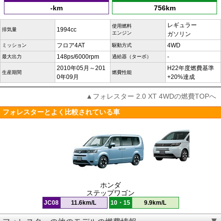
-km
756km
レギュラー
使用燃料
1994cc
排気量
エンジン
ガソリン
フロア4AT
4WD
ミッション
駆動方式
148ps/6000rpm
-
最大出力
過給器（ターボ）
2010年05月～201
H22年度燃費基準
生産期間
燃費性能
0年09月
+20%達成
▲フォレスター 2.0 XT 4WDの燃費TOPへ
フォレスターとよく比較されている車
ホンダ
ステップワゴン
JC08
11.6km/L
10・15
9.9km/L