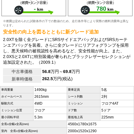
（燃費×タンク容量）
（燃費×タンク容量）
-
780
km
km
※燃費は定められた試験条件の下での数値のため、走行条件等により実際の燃料消費率は異な
ります。
安全性の向上を図るとともに新グレード追加
2.0XTを除く全グレードにSRSサイドエアバッグおよびSRSカーテ
ンエアバッグを装着。さらに全グレードにリアフォグランプを採用
し、悪天候時の被視認性を高めるなど、安全性能が向上。また、
2.0XSと2.0XTに特別装備が奢られたブラックレザーセレクションが
追加設定された。（2009.1）
中古車価格
56.8
万円～
69.8
万円
262.5
万円(税込)
新車時価格
1490kg
5名
車両重量
乗車定員
2615mm
2列
ホイールベース
シート列数
4WD
フロア4AT
駆動方式
ミッション
フロア
5ドア
ミッション位置
ドア数
5.3m
225mm
最小回転半径
最低地上高
4560x1780x1675
全長x全幅x全高(mm)
2000x1520x1290
室内 全長x全幅x全高(mm)