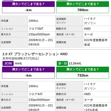
満タンでどこまで走る？
満タンでどこまで走る？
-km
780km
ハイオク
使用燃料
1994cc
排気量
エンジン
ガソリン
フロア5MT
4WD
ミッション
駆動方式
230ps/5600rpm
ターボ
最大出力
過給器（ターボ）
2009年01月～201
H22年度燃費基準
生産期間
燃費性能
0年09月
達成
2.0 XT ブラックレザーセレクション 4WD
新車時価格
289.3
万円(税込)
JC08
-km/L
10・15
12.2km/L
満タンでどこまで走る？
満タンでどこまで走る？
-km
732km
ハイオク
使用燃料
1994cc
排気量
エンジン
ガソリン
フロア4AT
4WD
ミッション
駆動方式
230ps/5600rpm
ターボ
最大出力
過給器（ターボ）
2009年01月～201
H22年度燃費基準
生産期間
燃費性能
0年09月
+15%達成