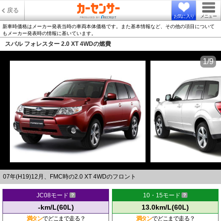
戻る
お気に入り
メニュー
新車時価格はメーカー発表当時の車両本体価格です。また基本情報など、その他の項目について
もメーカー発表時の情報に基いています。
スバル フォレスター 2.0 XT 4WDの燃費
1/9
07年(H19)12月、FMC時の2.0 XT 4WDのフロント
JC08モード
10・15モード
-km/L(60L)
13.0km/L(60L)
満タン
でどこまで走る？
満タン
でどこまで走る？