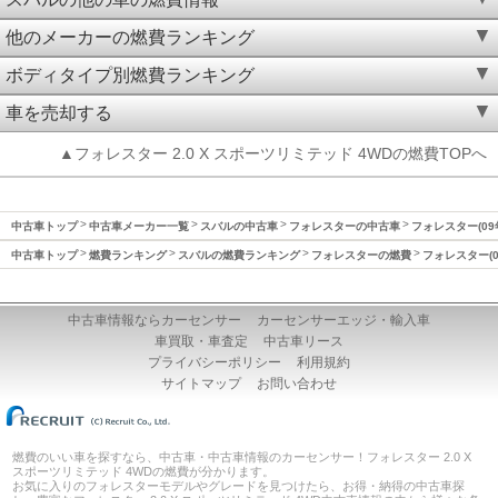
他のメーカーの燃費ランキング
ボディタイプ別燃費ランキング
車を売却する
▲フォレスター 2.0 X スポーツリミテッド 4WDの燃費TOPへ
中古車トップ
中古車メーカー一覧
スバルの中古車
フォレスターの中古車
フォレスター(09
中古車トップ
燃費ランキング
スバルの燃費ランキング
フォレスターの燃費
フォレスター(0
中古車情報ならカーセンサー
カーセンサーエッジ・輸入車
車買取・車査定
中古車リース
プライバシーポリシー
利用規約
サイトマップ
お問い合わせ
燃費のいい車を探すなら、中古車・中古車情報のカーセンサー！フォレスター 2.0 X
スポーツリミテッド 4WDの燃費が分かります。
お気に入りのフォレスターモデルやグレードを見つけたら、お得・納得の中古車探