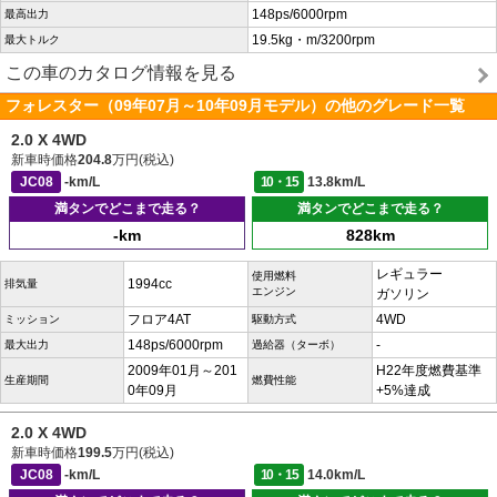
148ps/6000rpm
最高出力
19.5kg・m/3200rpm
最大トルク
この車のカタログ情報を見る
フォレスター（09年07月～10年09月モデル）の他のグレード一覧
2.0 X 4WD
新車時価格
204.8
万円(税込)
JC08
-km/L
10・15
13.8km/L
満タンでどこまで走る？
満タンでどこまで走る？
-km
828km
レギュラー
使用燃料
1994cc
排気量
エンジン
ガソリン
フロア4AT
4WD
ミッション
駆動方式
148ps/6000rpm
-
最大出力
過給器（ターボ）
2009年01月～201
H22年度燃費基準
生産期間
燃費性能
0年09月
+5%達成
2.0 X 4WD
新車時価格
199.5
万円(税込)
JC08
-km/L
10・15
14.0km/L