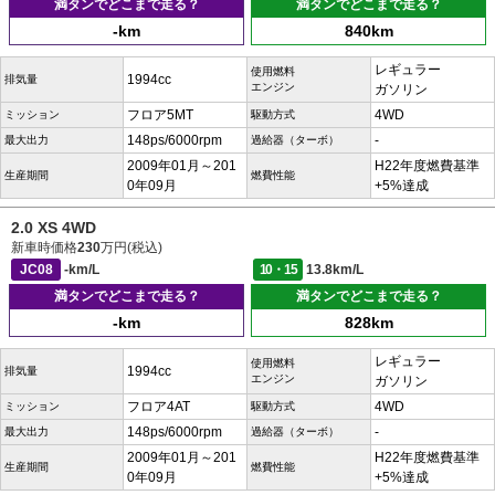
満タンでどこまで走る？
満タンでどこまで走る？
-km
840km
レギュラー
使用燃料
1994cc
排気量
エンジン
ガソリン
フロア5MT
4WD
ミッション
駆動方式
148ps/6000rpm
-
最大出力
過給器（ターボ）
2009年01月～201
H22年度燃費基準
生産期間
燃費性能
0年09月
+5%達成
2.0 XS 4WD
新車時価格
230
万円(税込)
JC08
-km/L
10・15
13.8km/L
満タンでどこまで走る？
満タンでどこまで走る？
-km
828km
レギュラー
使用燃料
1994cc
排気量
エンジン
ガソリン
フロア4AT
4WD
ミッション
駆動方式
148ps/6000rpm
-
最大出力
過給器（ターボ）
2009年01月～201
H22年度燃費基準
生産期間
燃費性能
0年09月
+5%達成