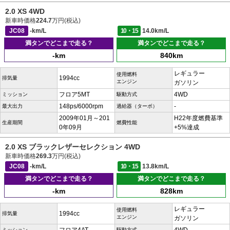
2.0 XS 4WD
新車時価格
224.7
万円(税込)
JC08
-km/L
10・15
14.0km/L
満タンでどこまで走る？
満タンでどこまで走る？
-km
840km
レギュラー
使用燃料
1994cc
排気量
エンジン
ガソリン
フロア5MT
4WD
ミッション
駆動方式
148ps/6000rpm
-
最大出力
過給器（ターボ）
2009年01月～201
H22年度燃費基準
生産期間
燃費性能
0年09月
+5%達成
2.0 XS ブラックレザーセレクション 4WD
新車時価格
269.3
万円(税込)
JC08
-km/L
10・15
13.8km/L
満タンでどこまで走る？
満タンでどこまで走る？
-km
828km
レギュラー
使用燃料
1994cc
排気量
エンジン
ガソリン
ミッション
駆動方式