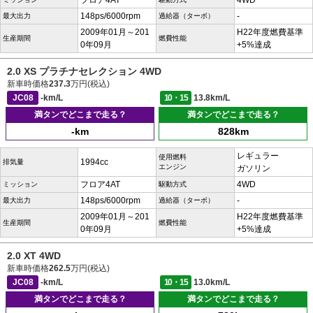
フロア4AT
4WD
148ps/6000rpm
-
最大出力
過給器（ターボ）
2009年01月～201
H22年度燃費基準
生産期間
燃費性能
0年09月
+5%達成
2.0 XS プラチナセレクション 4WD
新車時価格
237.3
万円(税込)
JC08
-km/L
10・15
13.8km/L
満タンでどこまで走る？
満タンでどこまで走る？
-km
828km
レギュラー
使用燃料
1994cc
排気量
エンジン
ガソリン
フロア4AT
4WD
ミッション
駆動方式
148ps/6000rpm
-
最大出力
過給器（ターボ）
2009年01月～201
H22年度燃費基準
生産期間
燃費性能
0年09月
+5%達成
2.0 XT 4WD
新車時価格
262.5
万円(税込)
JC08
-km/L
10・15
13.0km/L
満タンでどこまで走る？
満タンでどこまで走る？