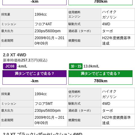
-km
780km
ハイオク
使用燃料
1994cc
排気量
エンジン
ガソリン
フロア4AT
4WD
ミッション
駆動方式
230ps/5600rpm
ターボ
最大出力
過給器（ターボ）
2009年01月～201
H22年度燃費基準
生産期間
燃費性能
0年09月
達成
2.0 XT 4WD
新車時価格
257.3
万円(税込)
JC08
-km/L
10・15
13.0km/L
満タンでどこまで走る？
満タンでどこまで走る？
-km
780km
ハイオク
使用燃料
1994cc
排気量
エンジン
ガソリン
フロア5MT
4WD
ミッション
駆動方式
230ps/5600rpm
ターボ
最大出力
過給器（ターボ）
2009年01月～201
H22年度燃費基準
生産期間
燃費性能
0年09月
達成
2.0 XT ブラックレザーセレクション 4WD