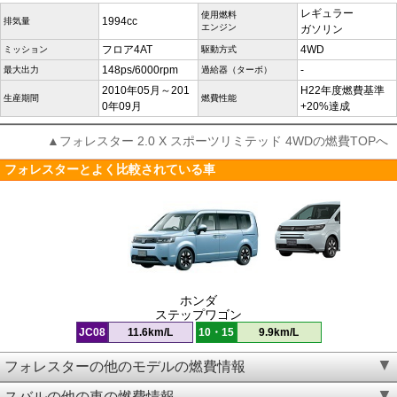
レギュラー
使用燃料
1994cc
排気量
エンジン
ガソリン
フロア4AT
4WD
ミッション
駆動方式
148ps/6000rpm
-
最大出力
過給器（ターボ）
2010年05月～201
H22年度燃費基準
生産期間
燃費性能
0年09月
+20%達成
▲フォレスター 2.0 X スポーツリミテッド 4WDの燃費TOPへ
フォレスターとよく比較されている車
ホンダ
ステップワゴン
JC08
11.6km/L
10・15
9.9km/L
フォレスターの他のモデルの燃費情報
スバルの他の車の燃費情報