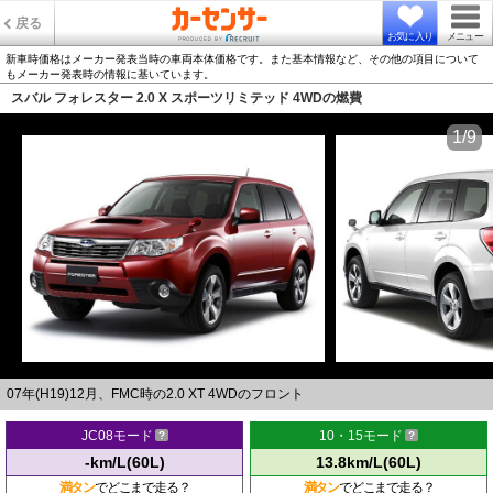
戻る
お気に入り
メニュー
新車時価格はメーカー発表当時の車両本体価格です。また基本情報など、その他の項目について
もメーカー発表時の情報に基いています。
スバル フォレスター 2.0 X スポーツリミテッド 4WDの燃費
1/9
07年(H19)12月、FMC時の2.0 XT 4WDのフロント
JC08モード
10・15モード
-km/L(60L)
13.8km/L(60L)
満タン
でどこまで走る？
満タン
でどこまで走る？