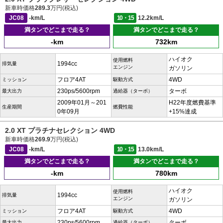
新車時価格
289.3
万円(税込)
JC08
-km/L
10・15
12.2km/L
満タンでどこまで走る？
満タンでどこまで走る？
-km
732km
ハイオク
使用燃料
1994cc
排気量
エンジン
ガソリン
フロア4AT
4WD
ミッション
駆動方式
230ps/5600rpm
ターボ
最大出力
過給器（ターボ）
2009年01月～201
H22年度燃費基準
生産期間
燃費性能
0年09月
+15%達成
2.0 XT プラチナセレクション 4WD
新車時価格
269.9
万円(税込)
JC08
-km/L
10・15
13.0km/L
満タンでどこまで走る？
満タンでどこまで走る？
-km
780km
ハイオク
使用燃料
1994cc
排気量
エンジン
ガソリン
フロア4AT
4WD
ミッション
駆動方式
230ps/5600rpm
ターボ
最大出力
過給器（ターボ）