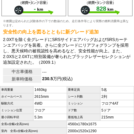
（燃費×タンク容量）
（燃費×タンク容量）
-
828
km
km
※燃費は定められた試験条件の下での数値のため、走行条件等により実際の燃料消費率は異な
ります。
安全性の向上を図るとともに新グレード追加
2.0XTを除く全グレードにSRSサイドエアバッグおよびSRSカーテ
ンエアバッグを装着。さらに全グレードにリアフォグランプを採用
し、悪天候時の被視認性を高めるなど、安全性能が向上。また、
2.0XSと2.0XTに特別装備が奢られたブラックレザーセレクションが
追加設定された。（2009.1）
中古車価格
---
230.5
万円(税込)
新車時価格
1460kg
5名
車両重量
乗車定員
2615mm
2列
ホイールベース
シート列数
4WD
フロア4AT
駆動方式
ミッション
フロア
5ドア
ミッション位置
ドア数
5.3m
215mm
最小回転半径
最低地上高
4560x1780x1675
全長x全幅x全高(mm)
2000x1520x1290
室内 全長x全幅x全高(mm)