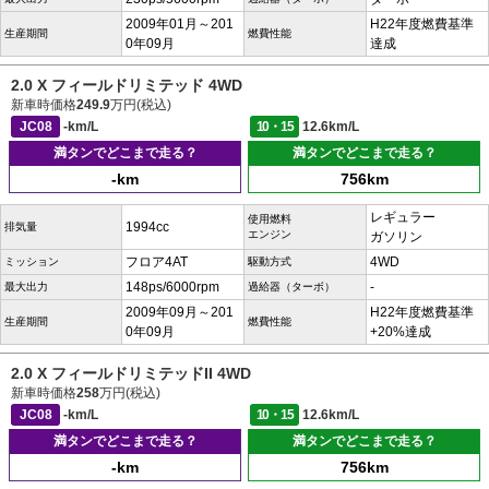
2009年01月～201
H22年度燃費基準
生産期間
燃費性能
0年09月
達成
2.0 X フィールドリミテッド 4WD
新車時価格
249.9
万円(税込)
JC08
-km/L
10・15
12.6km/L
満タンでどこまで走る？
満タンでどこまで走る？
-km
756km
レギュラー
使用燃料
1994cc
排気量
エンジン
ガソリン
フロア4AT
4WD
ミッション
駆動方式
148ps/6000rpm
-
最大出力
過給器（ターボ）
2009年09月～201
H22年度燃費基準
生産期間
燃費性能
0年09月
+20%達成
2.0 X フィールドリミテッドII 4WD
新車時価格
258
万円(税込)
JC08
-km/L
10・15
12.6km/L
満タンでどこまで走る？
満タンでどこまで走る？
-km
756km