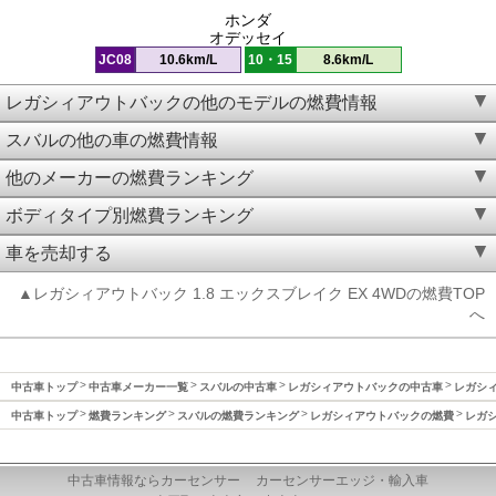
ホンダ
オデッセイ
JC08
10.6km/L
10・15
8.6km/L
レガシィアウトバックの他のモデルの燃費情報
スバルの他の車の燃費情報
他のメーカーの燃費ランキング
ボディタイプ別燃費ランキング
車を売却する
▲レガシィアウトバック 1.8 エックスブレイク EX 4WDの燃費TOP
へ
中古車トップ
中古車メーカー一覧
スバルの中古車
レガシィアウトバックの中古車
レガシィ
中古車トップ
燃費ランキング
スバルの燃費ランキング
レガシィアウトバックの燃費
レガシ
中古車情報ならカーセンサー
カーセンサーエッジ・輸入車