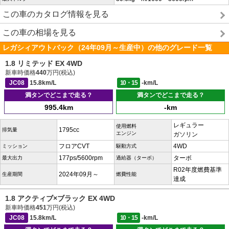
この車のカタログ情報を見る
この車の相場を見る
レガシィアウトバック（24年09月～生産中）の他のグレード一覧
1.8 リミテッド EX 4WD
新車時価格
440
万円(税込)
JC08
15.8km/L
10・15
-km/L
満タンでどこまで走る？
満タンでどこまで走る？
995.4km
-km
レギュラー
使用燃料
1795cc
排気量
エンジン
ガソリン
フロアCVT
4WD
ミッション
駆動方式
177ps/5600rpm
ターボ
最大出力
過給器（ターボ）
R02年度燃費基準
2024年09月～
生産期間
燃費性能
達成
1.8 アクティブ×ブラック EX 4WD
新車時価格
451
万円(税込)
JC08
15.8km/L
10・15
-km/L