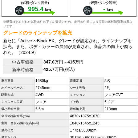
（燃費×タンク容量）
（燃費×タンク容量）
995.4
-
km
km
※燃費は定められた試験条件の下での数値のため、走行条件等により実際の燃料消費率は異な
ります。
グレードのラインナップを拡充
新たに「Active × Black EX」グレードが設定され、ラインナップを
拡充。また、ボディカラーの展開が見直され、商品力の向上が図ら
れた。（2024.9）
中古車価格
347.6
万円～
415
万円
425.7
万円(税込)
新車時価格
1680kg
5名
車両重量
乗車定員
2745mm
2列
ホイールベース
シート列数
4WD
フロアCVT
駆動方式
ミッション
フロア
5ドア
ミッション位置
ドア数
5.5m
213mm
最小回転半径
最低地上高
4870x1875x1670
全長x全幅x全高(mm)
1840x1545x1245
室内 全長x全幅x全高(mm)
177ps/5600rpm
最高出力
30.6kg・m/1600～3600rpm
最大トルク