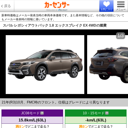
戻る
お気に入り
メニュー
新車時価格はメーカー発表当時の車両本体価格です。また基本情報など、その他の項目について
もメーカー発表時の情報に基いています。
スバル レガシィアウトバック 1.8 エックスブレイク EX 4WDの燃費
1/3
21年(R3)10月、FMC時のフロント。仕様はグレードにより異なります
JC08モード
10・15モード
15.8km/L(63L)
-km/L(63L)
満タン
でどこまで走る？
満タン
でどこまで走る？