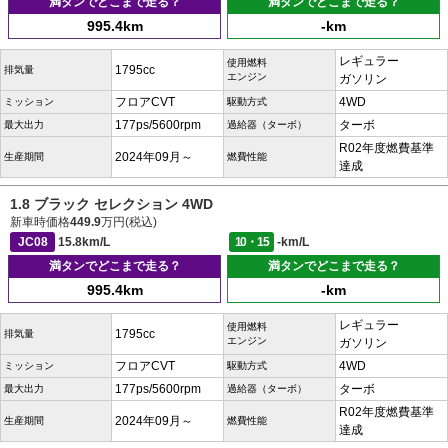
満タンでどこまで走る？
満タンでどこまで走る？
995.4km
-km
レギュラー
使用燃料
1795cc
排気量
エンジン
ガソリン
フロアCVT
4WD
ミッション
駆動方式
177ps/5600rpm
ターボ
最大出力
過給器（ターボ）
R02年度燃費基準
2024年09月～
生産期間
燃費性能
達成
1.8 ブラック セレクション 4WD
新車時価格
449.9
万円(税込)
JC08
15.8km/L
10・15
-km/L
満タンでどこまで走る？
満タンでどこまで走る？
995.4km
-km
レギュラー
使用燃料
1795cc
排気量
エンジン
ガソリン
フロアCVT
4WD
ミッション
駆動方式
177ps/5600rpm
ターボ
最大出力
過給器（ターボ）
R02年度燃費基準
2024年09月～
生産期間
燃費性能
達成