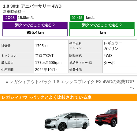
1.8 30th アニバーサリー 4WD
新車時価格
---
JC08
15.8km/L
10・15
-km/L
満タンでどこまで走る？
満タンでどこまで走る？
995.4km
-km
レギュラー
使用燃料
1795cc
排気量
エンジン
ガソリン
フロアCVT
4WD
ミッション
駆動方式
177ps/5600rpm
ターボ
最大出力
過給器（ターボ）
2024年10月～
-
生産期間
燃費性能
▲レガシィアウトバック 1.8 エックスブレイク EX 4WDの燃費TOP
へ
レガシィアウトバックとよく比較されている車