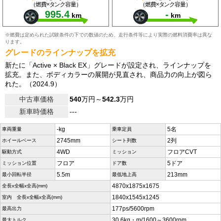
（燃費×タンク容量）
（燃費×タンク容量）
995.4
-
km
km
※燃費は定められた試験条件の下での数値のため、走行条件等により実際の燃料消費率は異な
ります。
グレードのラインナップを拡充
新たに「Active × Black EX」グレードが設定され、ラインナップを
拡充。また、ボディカラーの展開が見直され、商品力の向上が図ら
れた。（2024.9）
中古車価格
540
万円～
542.3
万円
新車時価格
---
-kg
5名
車両重量
乗車定員
2745mm
2列
ホイールベース
シート列数
4WD
フロアCVT
駆動方式
ミッション
フロア
5ドア
ミッション位置
ドア数
5.5m
213mm
最小回転半径
最低地上高
4870x1875x1675
全長x全幅x全高(mm)
1840x1545x1245
室内 全長x全幅x全高(mm)
177ps/5600rpm
最高出力
30.6kg・m/1600～3600rpm
最大トルク