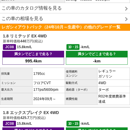
この車のカタログ情報を見る
この車の相場を見る
レガシィアウトバック（24年10月～生産中）の他のグレード一覧
1.8 リミテッド EX 4WD
新車時価格
440
万円(税込)
JC08
15.8km/L
10・15
-km/L
満タンでどこまで走る？
満タンでどこまで走る？
995.4km
-km
レギュラー
使用燃料
1795cc
排気量
エンジン
ガソリン
フロアCVT
4WD
ミッション
駆動方式
177ps/5600rpm
ターボ
最大出力
過給器（ターボ）
R02年度燃費基準
2024年09月～
生産期間
燃費性能
達成
1.8 エックスブレイク EX 4WD
新車時価格
425.7
万円(税込)
JC08
15.8km/L
10・15
-km/L