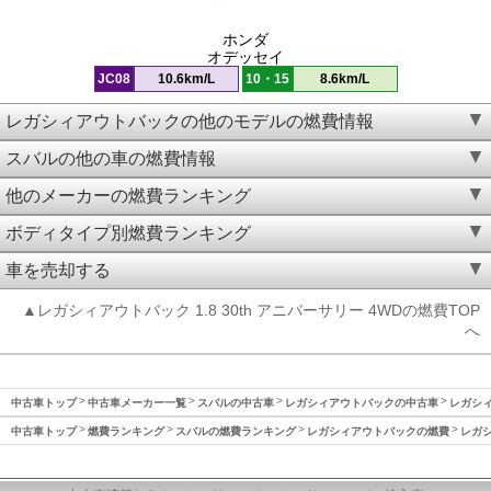
ホンダ
オデッセイ
JC08
10.6km/L
10・15
8.6km/L
レガシィアウトバックの他のモデルの燃費情報
スバルの他の車の燃費情報
他のメーカーの燃費ランキング
ボディタイプ別燃費ランキング
車を売却する
▲レガシィアウトバック 1.8 30th アニバーサリー 4WDの燃費TOP
へ
中古車トップ
中古車メーカー一覧
スバルの中古車
レガシィアウトバックの中古車
レガシィ
中古車トップ
燃費ランキング
スバルの燃費ランキング
レガシィアウトバックの燃費
レガシ