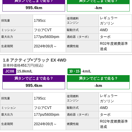
満タンでどこまで走る？
満タンでどこまで走る？
995.4km
-km
レギュラー
使用燃料
1795cc
排気量
エンジン
ガソリン
フロアCVT
4WD
ミッション
駆動方式
177ps/5600rpm
ターボ
最大出力
過給器（ターボ）
R02年度燃費基準
2024年09月～
生産期間
燃費性能
達成
1.8 アクティブ×ブラック EX 4WD
新車時価格
451
万円(税込)
JC08
15.8km/L
10・15
-km/L
満タンでどこまで走る？
満タンでどこまで走る？
995.4km
-km
レギュラー
使用燃料
1795cc
排気量
エンジン
ガソリン
フロアCVT
4WD
ミッション
駆動方式
177ps/5600rpm
ターボ
最大出力
過給器（ターボ）
R02年度燃費基準
2024年09月～
生産期間
燃費性能
達成