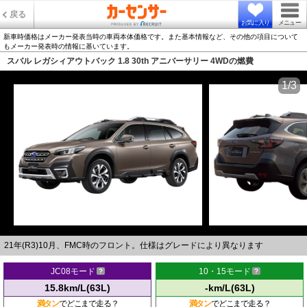
戻る
お気に入り
メニュー
新車時価格はメーカー発表当時の車両本体価格です。また基本情報など、その他の項目について
もメーカー発表時の情報に基いています。
スバル レガシィアウトバック 1.8 30th アニバーサリー 4WDの燃費
1/3
21年(R3)10月、FMC時のフロント。仕様はグレードにより異なります
JC08モード
10・15モード
15.8km/L(63L)
-km/L(63L)
満タン
でどこまで走る？
満タン
でどこまで走る？