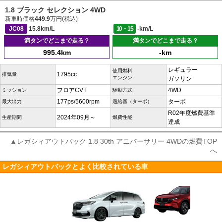
1.8 ブラック セレクション 4WD
新車時価格
449.9
万円(税込)
JC08
15.8km/L
10・15
-km/L
満タンでどこまで走る？
満タンでどこまで走る？
995.4km
-km
レギュラー
使用燃料
1795cc
排気量
エンジン
ガソリン
フロアCVT
4WD
ミッション
駆動方式
177ps/5600rpm
ターボ
最大出力
過給器（ターボ）
R02年度燃費基準
2024年09月～
生産期間
燃費性能
達成
▲レガシィアウトバック 1.8 30th アニバーサリー 4WDの燃費TOP
へ
レガシィアウトバックとよく比較されている車