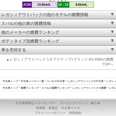
JC08
10.6km/L
10・15
8.6km/L
レガシィアウトバックの他のモデルの燃費情報
スバルの他の車の燃費情報
他のメーカーの燃費ランキング
ボディタイプ別燃費ランキング
車を売却する
▲レガシィアウトバック 1.8 アクティブ×ブラック EX 4WDの燃費
TOPへ
中古車トップ
中古車メーカー一覧
スバルの中古車
レガシィアウトバックの中古車
レガシィ
中古車トップ
燃費ランキング
スバルの燃費ランキング
レガシィアウトバックの燃費
レガシ
中古車情報ならカーセンサー
カーセンサーエッジ・輸入車
車買取・車査定
中古車リース
プライバシーポリシー
利用規約