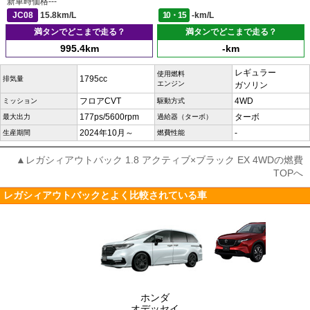
新車時価格
---
JC08
15.8km/L
10・15
-km/L
満タンでどこまで走る？
満タンでどこまで走る？
995.4km
-km
レギュラー
使用燃料
1795cc
排気量
エンジン
ガソリン
フロアCVT
4WD
ミッション
駆動方式
177ps/5600rpm
ターボ
最大出力
過給器（ターボ）
2024年10月～
-
生産期間
燃費性能
▲レガシィアウトバック 1.8 アクティブ×ブラック EX 4WDの燃費
TOPへ
レガシィアウトバックとよく比較されている車
ホンダ
オデッセイ