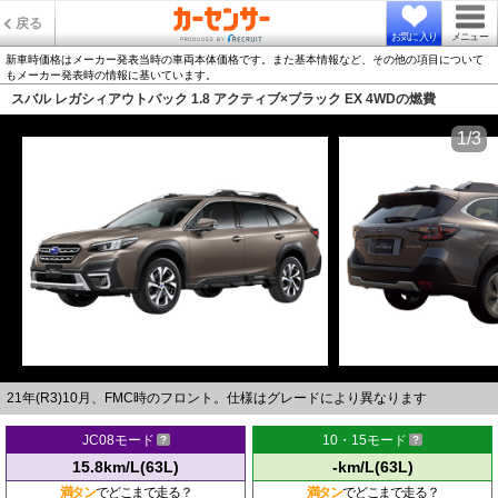
戻る
お気に入り
メニュー
新車時価格はメーカー発表当時の車両本体価格です。また基本情報など、その他の項目について
もメーカー発表時の情報に基いています。
スバル レガシィアウトバック 1.8 アクティブ×ブラック EX 4WDの燃費
1/3
21年(R3)10月、FMC時のフロント。仕様はグレードにより異なります
JC08モード
10・15モード
15.8km/L(63L)
-km/L(63L)
満タン
でどこまで走る？
満タン
でどこまで走る？