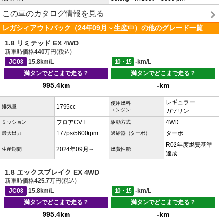
この車のカタログ情報を見る
レガシィアウトバック（24年09月～生産中）の他のグレード一覧
1.8 リミテッド EX 4WD
新車時価格
440
万円(税込)
JC08
15.8km/L
10・15
-km/L
満タンでどこまで走る？
満タンでどこまで走る？
995.4km
-km
レギュラー
使用燃料
1795cc
排気量
エンジン
ガソリン
フロアCVT
4WD
ミッション
駆動方式
177ps/5600rpm
ターボ
最大出力
過給器（ターボ）
R02年度燃費基準
2024年09月～
生産期間
燃費性能
達成
1.8 エックスブレイク EX 4WD
新車時価格
425.7
万円(税込)
JC08
15.8km/L
10・15
-km/L
満タンでどこまで走る？
満タンでどこまで走る？
995.4km
-km