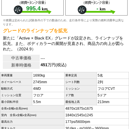
（燃費×タンク容量）
（燃費×タンク容量）
995.4
-
km
km
※燃費は定められた試験条件の下での数値のため、走行条件等により実際の燃料消費率は異な
ります。
グレードのラインナップを拡充
新たに「Active × Black EX」グレードが設定され、ラインナップを
拡充。また、ボディカラーの展開が見直され、商品力の向上が図ら
れた。（2024.9）
中古車価格
---
451
万円(税込)
新車時価格
1690kg
5名
車両重量
乗車定員
2745mm
2列
ホイールベース
シート列数
4WD
フロアCVT
駆動方式
ミッション
フロア
5ドア
ミッション位置
ドア数
5.5m
213mm
最小回転半径
最低地上高
4870x1875x1675
全長x全幅x全高(mm)
1840x1545x1245
室内 全長x全幅x全高(mm)
177ps/5600rpm
最高出力
30.6kg・m/1600～3600rpm
最大トルク