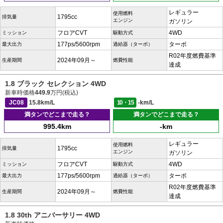
レギュラー
使用燃料
1795cc
排気量
エンジン
ガソリン
フロアCVT
4WD
ミッション
駆動方式
177ps/5600rpm
ターボ
最大出力
過給器（ターボ）
R02年度燃費基準
2024年09月～
生産期間
燃費性能
達成
1.8 ブラック セレクション 4WD
新車時価格
449.9
万円(税込)
JC08
15.8km/L
10・15
-km/L
満タンでどこまで走る？
満タンでどこまで走る？
995.4km
-km
レギュラー
使用燃料
1795cc
排気量
エンジン
ガソリン
フロアCVT
4WD
ミッション
駆動方式
177ps/5600rpm
ターボ
最大出力
過給器（ターボ）
R02年度燃費基準
2024年09月～
生産期間
燃費性能
達成
1.8 30th アニバーサリー 4WD