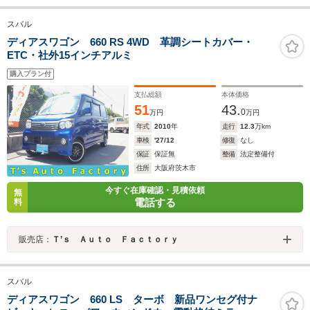
スバル
ディアスワゴン 660 RS 4WD 革調シートカバー・
ETC・社外15インチアルミ
購入プラン付
支払総額
本体価格
51
43.
0
万円
万円
年式
2010
年
走行
12.3
万km
車検
'27/12
修復
なし
保証
保証無
整備
法定整備付
住所
大阪府茨木市
今すぐ在庫確認・見積依頼
無
電話する
料
販売店：
Ｔ’ｓ Ａｕｔｏ Ｆａｃｔｏｒｙ
スバル
ディアスワゴン 660 LS ターボ 新品ワンセグ付ナ