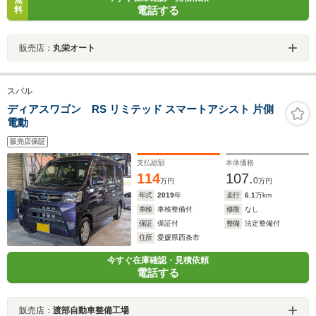
無
電話する
料
販売店：
丸栄オート
スバル
ディアスワゴン RS リミテッド スマートアシスト 片側
電動
販売店保証
支払総額
本体価格
114
107.
0
万円
万円
年式
2019
年
走行
6.1
万km
車検
車検整備付
修復
なし
保証
保証付
整備
法定整備付
住所
愛媛県西条市
今すぐ在庫確認・見積依頼
電話する
販売店：
渡部自動車整備工場