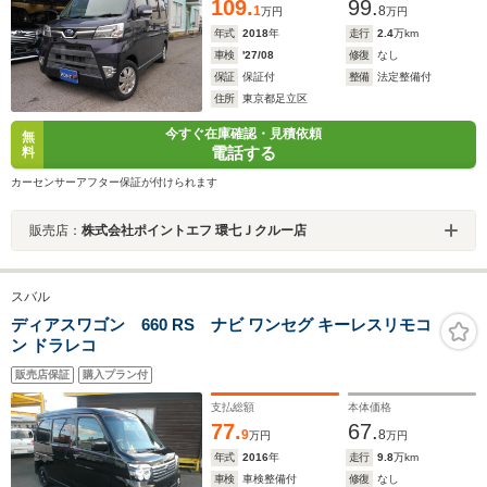
109.
99.
1
8
万円
万円
年式
2018
年
走行
2.4
万km
車検
'27/08
修復
なし
保証
保証付
整備
法定整備付
住所
東京都足立区
今すぐ在庫確認・見積依頼
無
電話する
料
カーセンサーアフター保証が付けられます
販売店：
株式会社ポイントエフ 環七Ｊクルー店
スバル
ディアスワゴン 660 RS ナビ ワンセグ キーレスリモコ
ン ドラレコ
販売店保証
購入プラン付
支払総額
本体価格
77.
67.
9
8
万円
万円
年式
2016
年
走行
9.8
万km
車検
車検整備付
修復
なし