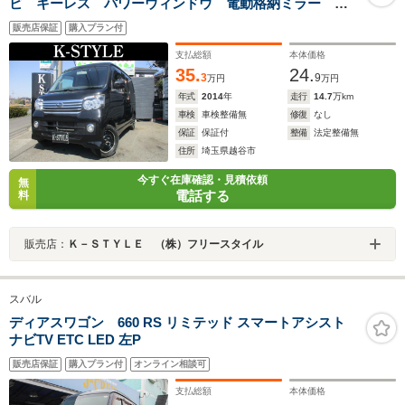
ビ キーレス パワーウィンドウ 電動格納ミラー 純
正オーディオ オーバーヘッドシェルフ チェーンベル
販売店保証
購入プラン付
ト
支払総額
本体価格
35.
24.
3
9
万円
万円
年式
2014
年
走行
14.7
万km
車検
車検整備無
修復
なし
保証
保証付
整備
法定整備無
住所
埼玉県越谷市
今すぐ在庫確認・見積依頼
無
電話する
料
販売店：
Ｋ－ＳＴＹＬＥ （株）フリースタイル
スバル
ディアスワゴン 660 RS リミテッド スマートアシスト
ナビTV ETC LED 左P
販売店保証
購入プラン付
オンライン相談可
支払総額
本体価格