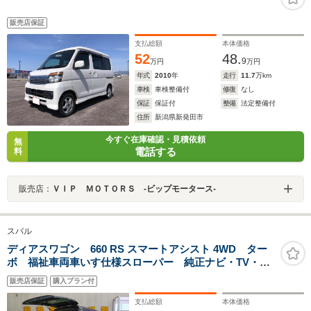
販売店保証
支払総額
本体価格
52
48.
9
万円
万円
年式
2010
年
走行
11.7
万km
車検
車検整備付
修復
なし
保証
保証付
整備
法定整備付
住所
新潟県新発田市
今すぐ在庫確認・見積依頼
無
電話する
料
販売店：
ＶＩＰ ＭＯＴＯＲＳ ‐ビップモータース‐
スバル
ディアスワゴン 660 RS スマートアシスト 4WD ター
ボ 福祉車両車いす仕様スローパー 純正ナビ・TV・バ
ックモニター 衝突軽減ブレーキ Bluetooth ドライブ
販売店保証
購入プラン付
レコーダー ETC
支払総額
本体価格