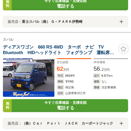
今すぐ在庫確認・見積依頼
無
電話する
料
販売店：
富士スバル（株） Ｇ－ＰＡＲＫ伊勢崎
スバル
ディアスワゴン 660 RS 4WD ターボ ナビ TV
Bluetooth HIDヘッドライト フォグランプ 運転席・
助手席エアバック ABS 両側スライドドア左イージー
支払総額
本体価格
クローザー 電動格納ミラー パワーウィンドウ キー
62
56.
レス
2
万円
万円
年式
2010
年
走行
6.5
万km
車検
'27/02
修復
なし
保証
保証無
整備
法定整備無
住所
山形県寒河江市
今すぐ在庫確認・見積依頼
無
電話する
料
販売店：
（株）Ｃａｒ Ｐｏｒｔ ＪＡＣＫ カーポートジャック