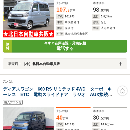
支払総額
本体価格
107.
98.
8
0
万円
万円
年式
2016
年
走行
5.8
万km
車検
車検整備付
修復
なし
保証
保証付
整備
法定整備付
住所
北海道札幌市東区
今すぐ在庫確認・見積依頼
無
電話する
料
販売店：
（株）北日本自動車共販
スバル
ディアスワゴン 660 RS リミテッド 4WD ターボ キ
ーレス ETC 電動スライドドア ラジオ AUX接続
USB接続 HIDヘッドライト アルミホイール ドアバイ
購入プラン付
ザー リアヒーター プライバシーガラス フルフラッ
ト フォグライト
支払総額
本体価格
40
30.
5
万円
万円
年式
2011
年
走行
18.0
万km