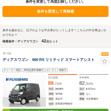
条件を変更して再度お探しください。
条件を変更して再検索
条件を緩めると、以下のような中古車がヒットします！こちらの中古車はいか
がですか？
42
検索条件：ディアスワゴン
台ヒット
スバル
NEW
ディアスワゴン 660 RS リミテッド スマートアシスト
ディーラー保証
車両品質評価書付
オンライン相談可
支払総額
本体価格
89.
82.
7
5
万円
万円
年式
2018
年
走行
8.3
万km
車検
'27/10
修復
なし
保証
保証付
整備
法定整備付
住所
群馬県伊勢崎市