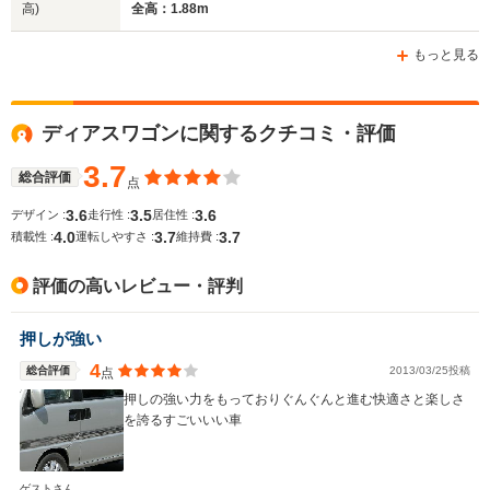
高)
全高：1.88m
ホイールベース
ホイールベース
ホイー
-m
-m
もっと見る
13.4～14.2km/L
18.8～22.
└市街地:11.3～
└市街地:1
ディアスワゴンに関するクチコミ・評価
11.7km/L
20.9km/L
WLTCモード
-
└郊外:14.1～
└郊外:20.
燃費
3.7
15.1km/L
24.3km/L
総合評価
点
└高速道路:14.1～
└高速道路:
3.6
3.5
3.6
デザイン :
走行性 :
居住性 :
15.0km/L
22.6km/L
4.0
3.7
3.7
積載性 :
運転しやすさ :
維持費 :
排気量
658cc
658～659cc
658cc
評価の高いレビュー・評判
駆動方式
4WD、RR
FR、4WD
FF、4WD
押しが強い
4
総合評価
2013/03/25投稿
点
押しの強い力をもっておりぐんぐんと進む快適さと楽しさ
を誇るすごいいい車
ゲストさん