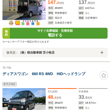
147.
137.
9
8
万円
万円
年式
2019
年
走行
4.6
万km
車検
車検整備付
修復
なし
保証
保証付
整備
法定整備付
住所
北海道苫小牧市
今すぐ在庫確認・見積依頼
無
電話する
料
カーセンサーアフター保証が付けられます
販売店：
（株）軽自動車館 苫小牧店
スバル
ディアスワゴン 660 RS 4WD HIDヘッドランプ
販売店保証
支払総額
本体価格
48.
33.
4
9
万円
万円
年式
2012
年
走行
15.5
万km
車検
車検整備付
修復
なし