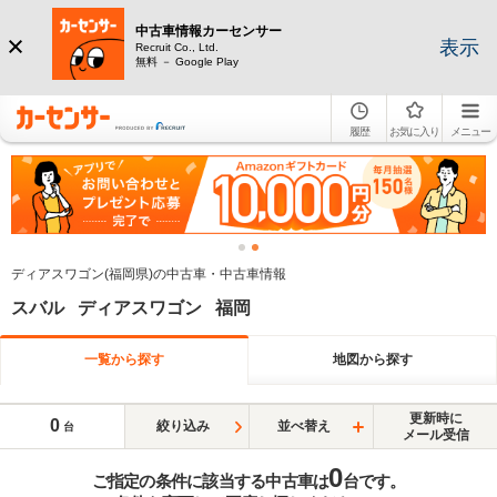
中古車情報カーセンサー
表示
Recruit Co., Ltd.
無料 － Google Play
履歴
お気に入り
メニュー
ディアスワゴン(福岡県)の中古車・中古車情報
スバル ディアスワゴン 福岡
一覧から探す
地図から探す
更新時に
0
絞り込み
並べ替え
台
メール受信
0
ご指定の条件に該当する中古車は
台です。