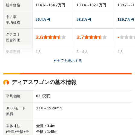
新車価格
114.6～164.7万円
133.4～182.1万円
130.7～2
中古車
56.4万円
58.3万円
139.7万円
平均価格
クチコミ
3.6
3.7
-
総合評価
乗車定員
4人
3～4人
4人
▼
全てを表示する
ドア数
5ドア
5ドア
5ドア
全高
全高
全高
ディアスワゴンの基本情報
1.9m
1.88m
1.76m
平均価格
62.3万円
全幅
全幅
全
JC08モード
13.8～15.2km/L
サイズ
1.48m
1.48m
1.
燃費
全長
全長
(全長x全幅x全高)
3.4m
3.4m
3
車体寸法
全長：3.4m
(全長x全幅x全
全幅：1.48m