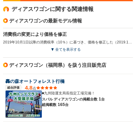
ディアスワゴンに関する関連情報
ディアスワゴンの最新モデル情報
消費税の変更により価格を修正
2019年10月1日以降の消費税率（10％）に基づき、価格を修正した（2019.10）
全てを表示する
ディアスワゴン（福岡県）を扱う注目販売店
轟の森オートフォレスト行橋
4.8
総合評価
点
■九州陸運支局長指定工場完備！
1
スバル ディアスワゴンの
掲載台数
台
165
総掲載数
台