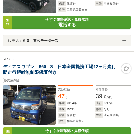
保証
保証付
整備
法定整備付
住所
三重県四日市市
今すぐ在庫確認・見積依頼
無
電話する
料
販売店：
ＧＧ 共和モータース
スバル
ディアスワゴン 660 LS 日本全国提携工場12ヶ月走行
間走行距離無制限保証付き
販売店保証
支払総額
本体価格
47
39.
0
万円
万円
年式
2014
年
走行
8.1
万km
車検
'27/11
修復
なし
保証
保証付
整備
法定整備無
住所
群馬県前橋市
今すぐ在庫確認・見積依頼
無