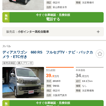
保証
保証付
整備
法定整備付
住所
富山県射水市
今すぐ在庫確認・見積依頼
無
電話する
料
販売店：
小杉インター高松自動車
スバル
ディアスワゴン 660 RS フルセグTV・ナビ・バックカ
メラ・ETC付き
販売店保証
購入プラン付
支払総額
本体価格
39.
34.
9
8
万円
万円
年式
2015
年
走行
13.1
万km
車検
'26/11
修復
なし
保証
保証付
整備
法定整備無
住所
大阪府門真市
今すぐ在庫確認・見積依頼
無