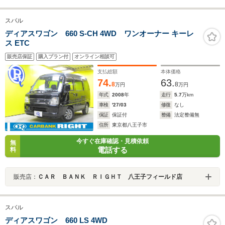
スバル
ディアスワゴン 660 S-CH 4WD ワンオーナー キーレ
ス ETC
販売店保証
購入プラン付
オンライン相談可
支払総額
本体価格
74.
63.
8
8
万円
万円
年式
2008
年
走行
5.7
万km
車検
'27/03
修復
なし
保証
保証付
整備
法定整備無
住所
東京都八王子市
今すぐ在庫確認・見積依頼
無
電話する
料
販売店：
ＣＡＲ ＢＡＮＫ ＲＩＧＨＴ 八王子フィールド店
スバル
ディアスワゴン 660 LS 4WD