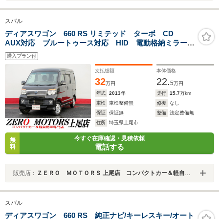
スバル
ディアスワゴン 660 RS リミテッド ターボ CD
AUX対応 ブルートゥース対応 HID 電動格納ミラー
キーレス パワーウィンドウ
購入プラン付
支払総額
本体価格
32
22.
5
万円
万円
年式
2013
年
走行
15.7
万km
車検
車検整備無
修復
なし
保証
保証無
整備
法定整備無
住所
埼玉県上尾市
今すぐ在庫確認・見積依頼
無
電話する
料
販売店：
ＺＥＲＯ ＭＯＴＯＲＳ 上尾店 コンパクトカー＆軽自動車専門店
スバル
ディアスワゴン 660 RS 純正ナビ/キーレスキー/オート