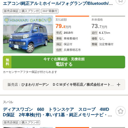
エアコン/純正アルミホイール/フォグランプ/Bluetooth/地
デジテレビ/ラジオ/CD・DVD/シートアレンジ/二年車検整
販売店保証
購入プラン付
360°画像付
備付
支払総額
本体価格
79.
73.
8
7
万円
万円
年式
2015
年
走行
6.1
万km
車検
車検整備付
修復
なし
保証
保証付
整備
法定整備付
住所
兵庫県明石市
今すぐ在庫確認・見積依頼
無
電話する
料
カーセンサーアフター保証が付けられます
販売店：
ひまわりガーデン ＤＣＭダイキ明石店／株式会社オートスタイルトレーディング
スバル
ディアスワゴン 660 トランスケア スロープ 4WD
D保証 2年車検(付)・車いす1基・純正メモリーナビ・
TV・CD/DVD/BT・キーレス・リアヒーター・ABS・オー
販売店保証
購入プラン付
トエアコン・Wエアバッグ・業販可