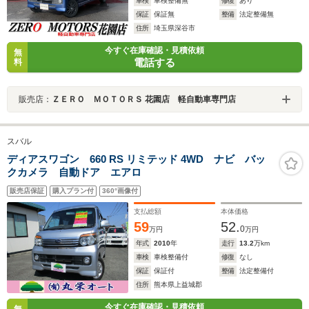
車検
車検整備無
修復
あり
保証
保証無
整備
法定整備無
住所
埼玉県深谷市
今すぐ在庫確認・見積依頼
無
電話する
料
販売店：
ＺＥＲＯ ＭＯＴＯＲＳ 花園店 軽自動車専門店
スバル
ディアスワゴン 660 RS リミテッド 4WD ナビ バッ
クカメラ 自動ドア エアロ
販売店保証
購入プラン付
360°画像付
支払総額
本体価格
59
52.
0
万円
万円
年式
2010
年
走行
13.2
万km
車検
車検整備付
修復
なし
保証
保証付
整備
法定整備付
住所
熊本県上益城郡
今すぐ在庫確認・見積依頼