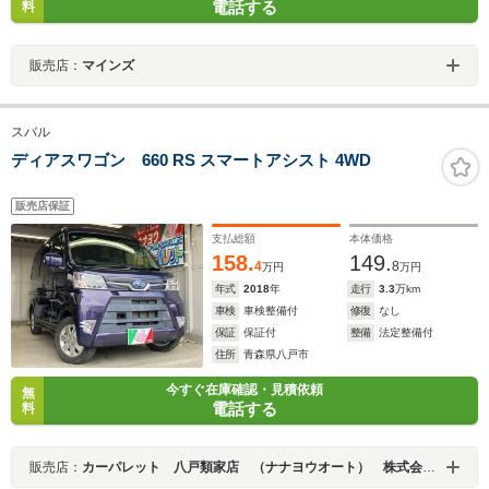
電話する
料
販売店：
マインズ
スバル
ディアスワゴン 660 RS スマートアシスト 4WD
販売店保証
支払総額
本体価格
158.
149.
4
8
万円
万円
年式
2018
年
走行
3.3
万km
車検
車検整備付
修復
なし
保証
保証付
整備
法定整備付
住所
青森県八戸市
今すぐ在庫確認・見積依頼
無
電話する
料
販売店：
カーパレット 八戸類家店 （ナナヨウオート） 株式会社七洋