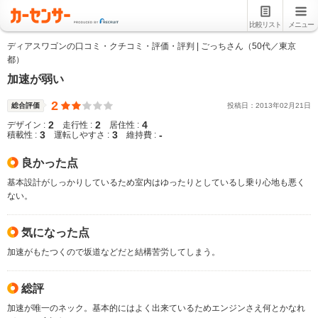
比較リスト
メニュー
ディアスワゴンの口コミ・クチコミ・評価・評判 | ごっちさん（50代／東京
都）
加速が弱い
2
総合評価
投稿日：
2013
年
02
月
21
日
2
2
4
デザイン :
走行性 :
居住性 :
3
3
-
積載性 :
運転しやすさ :
維持費 :
良かった点
基本設計がしっかりしているため室内はゆったりとしているし乗り心地も悪く
ない。
気になった点
加速がもたつくので坂道などだと結構苦労してしまう。
総評
加速が唯一のネック。基本的にはよく出来ているためエンジンさえ何とかなれ