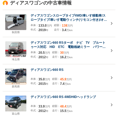
ディアスワゴンの中古車情報
ディアスワゴンスロープタイプ4WD/車いす移動車/ス
ロープタイプ/車いす電動ウィンチ(リモコン付き)/オー
トエアコン/キーレスエントリー/オートハイビーム/禁
本体：
133.0
総額：
138
万円
万円
煙車/横滑り防止装置/ホイール付きスタッドレス
年式：
2019
走行：
3.4
年
万km
(VRX3)
秋田県
ディアスワゴン660 RSターボ ナビ TV ブルート
ゥース対応 HID ETC 電動格納ミラー パワーウ
ィンドウ
本体：
20.5
総額：
30
万円
万円
年式：
2012
走行：
16.2
年
万km
埼玉県
ディアスワゴン660 RS
本体：
35.0
総額：
45.9
万円
万円
年式：
2015
走行：
7.4
年
万km
群馬県
ディアスワゴン660 RS 4WDHIDヘッドランプ
本体：
33.9
総額：
48.4
万円
万円
年式：
2012
走行：
15.5
年
万km
富山県