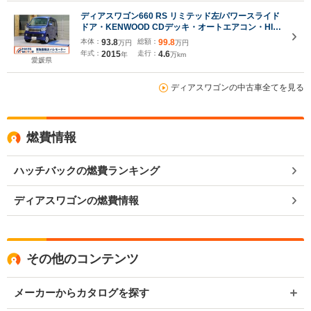
ディアスワゴン660 RS リミテッド左/パワースライド
ドア・KENWOOD CDデッキ・オートエアコン・HID
ヘッドライト・フォグランプ・ウィンカーミラー・リ
本体：
93.8
総額：
99.8
万円
万円
ヤスポイラー・電動格納ミラー・取扱説明書
年式：
2015
走行：
4.6
年
万km
愛媛県
ディアスワゴンの中古車全てを見る
燃費情報
ハッチバックの燃費ランキング
ディアスワゴンの燃費情報
その他のコンテンツ
メーカーからカタログを探す