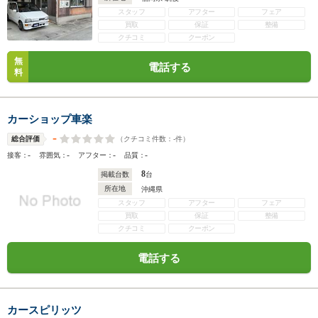
スタッフ
アフター
フェア
買取
保証
整備
クチコミ
クーポン
無
電話する
料
カーショップ車楽
-
（クチコミ件数：
-
件）
総合評価
-
-
-
-
接客：
雰囲気：
アフター：
品質：
8
掲載台数
台
所在地
沖縄県
スタッフ
アフター
フェア
買取
保証
整備
クチコミ
クーポン
電話する
カースピリッツ