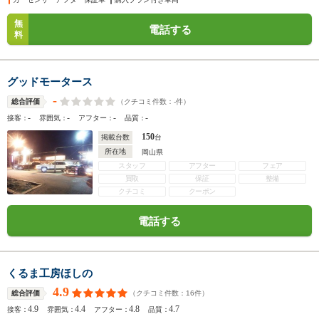
無
電話する
料
グッドモータース
-
（クチコミ件数：
-
件）
総合評価
-
-
-
-
接客：
雰囲気：
アフター：
品質：
150
掲載台数
台
所在地
岡山県
スタッフ
アフター
フェア
買取
保証
整備
クチコミ
クーポン
電話する
くるま工房ほしの
4.9
（クチコミ件数：
16
件）
総合評価
4.9
4.4
4.8
4.7
接客：
雰囲気：
アフター：
品質：