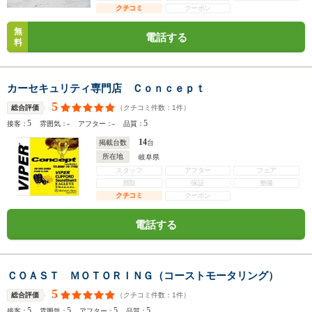
クチコミ
クーポン
無
電話する
料
カーセキュリティ専門店 Ｃｏｎｃｅｐｔ
5
（クチコミ件数：
1
件）
総合評価
5
-
-
5
接客：
雰囲気：
アフター：
品質：
14
掲載台数
台
所在地
岐阜県
スタッフ
アフター
フェア
買取
保証
整備
クチコミ
クーポン
電話する
ＣＯＡＳＴ ＭＯＴＯＲＩＮＧ（コーストモータリング）
5
（クチコミ件数：
1
件）
総合評価
5
5
5
5
接客：
雰囲気：
アフター：
品質：