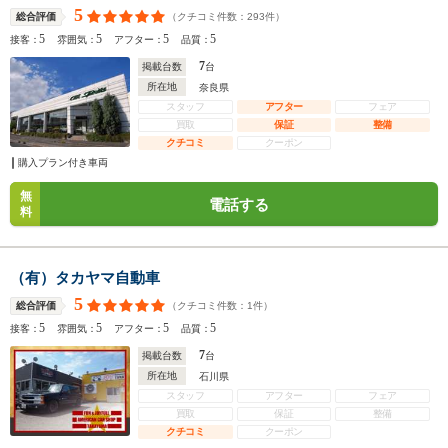
5
（クチコミ件数：
293
件）
総合評価
5
5
5
5
接客：
雰囲気：
アフター：
品質：
7
掲載台数
台
所在地
奈良県
スタッフ
アフター
フェア
買取
保証
整備
クチコミ
クーポン
購入プラン付き車両
無
電話する
料
（有）タカヤマ自動車
5
（クチコミ件数：
1
件）
総合評価
5
5
5
5
接客：
雰囲気：
アフター：
品質：
7
掲載台数
台
所在地
石川県
スタッフ
アフター
フェア
買取
保証
整備
クチコミ
クーポン