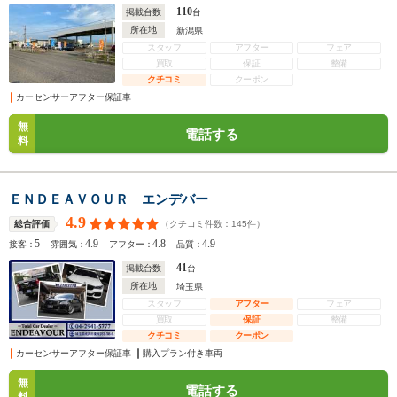
110
掲載台数
台
所在地
新潟県
スタッフ
アフター
フェア
買取
保証
整備
クチコミ
クーポン
カーセンサーアフター保証車
無
電話する
料
ＥＮＤＥＡＶＯＵＲ エンデバー
4.9
（クチコミ件数：
145
件）
総合評価
5
4.9
4.8
4.9
接客：
雰囲気：
アフター：
品質：
41
掲載台数
台
所在地
埼玉県
スタッフ
アフター
フェア
買取
保証
整備
クチコミ
クーポン
カーセンサーアフター保証車
購入プラン付き車両
無
電話する