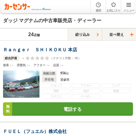
履歴
お気に入り
メニュー
ダッジ マグナムの中古車販売店・ディーラー
24
絞り込み
並べ替え
店舗
Ｒａｎｇｅｒ ＳＨＩＫＯＫＵ 本店
-
（クチコミ件数：
-
件）
総合評価
-
-
-
-
接客：
雰囲気：
アフター：
品質：
956
掲載台数
台
所在地
愛媛県
スタッフ
アフター
フェア
買取
保証
整備
クチコミ
クーポン
無
電話する
料
ＦＵＥＬ（フュエル）株式会社