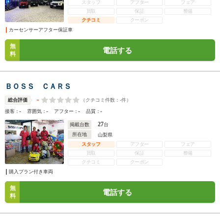
スタッフ
アフター
フェア
買取
保証
整備
クチコミ
クーポン
カーセンサーアフター保証車
無
電話する
料
ＢＯＳＳ ＣＡＲＳ
-
（クチコミ件数：
-
件）
総合評価
-
-
-
-
接客：
雰囲気：
アフター：
品質：
27
掲載台数
台
所在地
山梨県
スタッフ
アフター
フェア
買取
保証
整備
クチコミ
クーポン
購入プラン付き車両
無
電話する
料