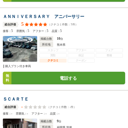
ＡＮＮＩＶＥＲＳＡＲＹ アニバーサリー
5
（クチコミ件数：
7
件）
総合評価
5
5
5
5
接客：
雰囲気：
アフター：
品質：
10
掲載台数
台
所在地
熊本県
スタッフ
アフター
フェア
買取
保証
整備
クチコミ
クーポン
購入プラン付き車両
無
電話する
料
ＳＣＡＲＴＥ
-
（クチコミ件数：
-
件）
総合評価
-
-
-
-
接客：
雰囲気：
アフター：
品質：
9
掲載台数
台
所在地
福岡県 筑後