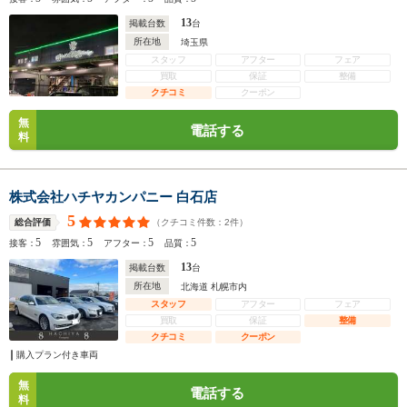
13
掲載台数
台
所在地
埼玉県
スタッフ
アフター
フェア
買取
保証
整備
クチコミ
クーポン
無
電話する
料
株式会社ハチヤカンパニー 白石店
5
（クチコミ件数：
2
件）
総合評価
5
5
5
5
接客：
雰囲気：
アフター：
品質：
13
掲載台数
台
所在地
北海道 札幌市内
スタッフ
アフター
フェア
買取
保証
整備
クチコミ
クーポン
購入プラン付き車両
無
電話する
料