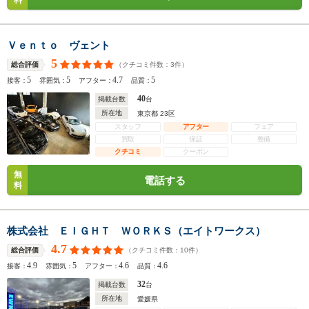
料
Ｖｅｎｔｏ ヴェント
5
（クチコミ件数：
3
件）
総合評価
5
5
4.7
5
接客：
雰囲気：
アフター：
品質：
40
掲載台数
台
所在地
東京都 23区
スタッフ
アフター
フェア
買取
保証
整備
クチコミ
クーポン
無
電話する
料
株式会社 ＥＩＧＨＴ ＷＯＲＫＳ（エイトワークス）
4.7
（クチコミ件数：
10
件）
総合評価
4.9
5
4.6
4.6
接客：
雰囲気：
アフター：
品質：
32
掲載台数
台
所在地
愛媛県