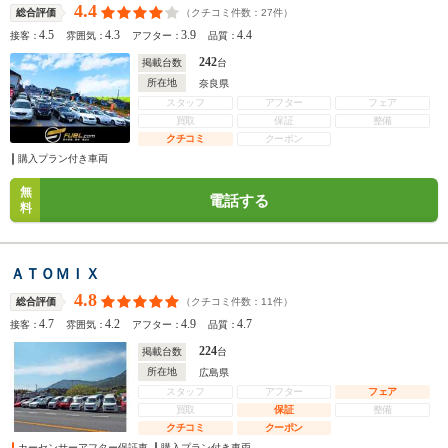
4.4
（クチコミ件数：
27
件）
総合評価
4.5
4.3
3.9
4.4
接客：
雰囲気：
アフター：
品質：
242
掲載台数
台
所在地
奈良県
スタッフ
アフター
フェア
買取
保証
整備
クチコミ
クーポン
購入プラン付き車両
無
電話する
料
ＡＴＯＭＩＸ
4.8
（クチコミ件数：
11
件）
総合評価
4.7
4.2
4.9
4.7
接客：
雰囲気：
アフター：
品質：
224
掲載台数
台
所在地
広島県
スタッフ
アフター
フェア
買取
保証
整備
クチコミ
クーポン
カーセンサーアフター保証車
購入プラン付き車両