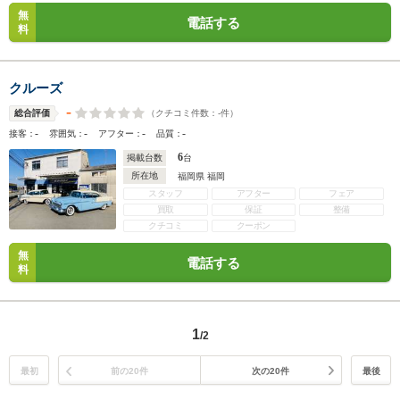
無
電話する
料
クルーズ
-
（クチコミ件数：
-
件）
総合評価
-
-
-
-
接客：
雰囲気：
アフター：
品質：
6
掲載台数
台
所在地
福岡県 福岡
スタッフ
アフター
フェア
買取
保証
整備
クチコミ
クーポン
無
電話する
料
1
/2
最初
前の20件
次の20件
最後