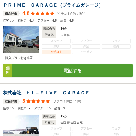
ＰＲＩＭＥ ＧＡＲＡＧＥ（プライムガレージ）
4.8
（クチコミ件数：
5
件）
総合評価
5
4.8
4.8
4.8
接客：
雰囲気：
アフター：
品質：
16
掲載台数
台
所在地
広島県
スタッフ
アフター
フェア
買取
保証
整備
クチコミ
クーポン
購入プラン付き車両
無
電話する
料
株式会社 ＨＩ－ＦＩＶＥ ＧＡＲＡＧＥ
5
（クチコミ件数：
1
件）
総合評価
5
-
5
5
接客：
雰囲気：
アフター：
品質：
15
掲載台数
台
所在地
大阪府 大阪東部
スタッフ
アフター
フェア
買取
保証
整備