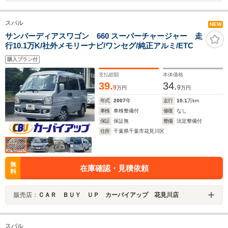
スバル
NEW
サンバーディアスワゴン 660 スーパーチャージャー 走
行10.1万K/社外メモリーナビ/ワンセグ/純正アルミ/ETC
購入プラン付
支払総額
本体価格
39.
34.
9
9
万円
万円
年式
2007
年
走行
10.1
万km
車検
車検整備付
修復
なし
保証
保証無
整備
法定整備付
住所
千葉県千葉市花見川区
無
在庫確認・見積依頼
料
販売店：
ＣＡＲ ＢＵＹ ＵＰ カーバイアップ 花見川店
スバル