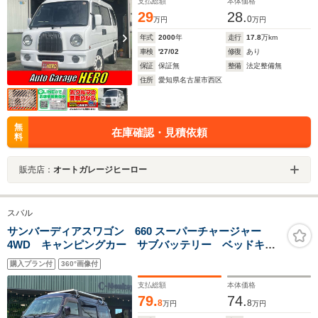
支払総額
本体価格
29
28.
0
万円
万円
年式
2000
年
走行
17.8
万km
車検
'27/02
修復
あり
保証
保証無
整備
法定整備無
住所
愛知県名古屋市西区
無
在庫確認・見積依頼
料
販売店：
オートガレージヒーロー
スバル
サンバーディアスワゴン 660 スーパーチャージャー
4WD キャンピングカー サブバッテリー ベッドキッ
ト FFヒーター Renogy走行充電システム ソーラーパ
購入プラン付
360°画像付
ネル ナビ 地デジ バックカメラ ETC キーレス
エアコン パワステ パワーウィンド
支払総額
本体価格
79.
74.
8
8
万円
万円