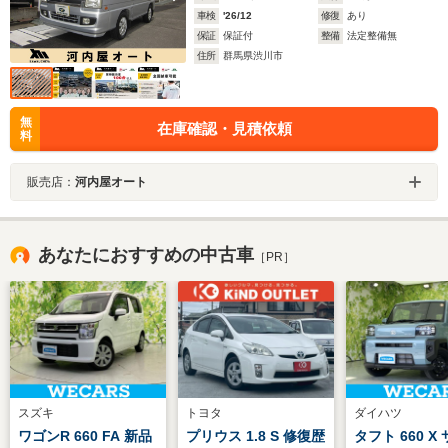
車検
'26/12
修復
あり
保証
保証付
整備
法定整備無
住所
群馬県渋川市
無
在庫確認・見積依頼
料
販売店：
河内屋オート
あなたにおすすめの中古車
［PR］
スズキ
トヨタ
ダイハツ
ワゴンR 660 FA 新品
プリウス 1.8 S 修復歴
タフト 660 X