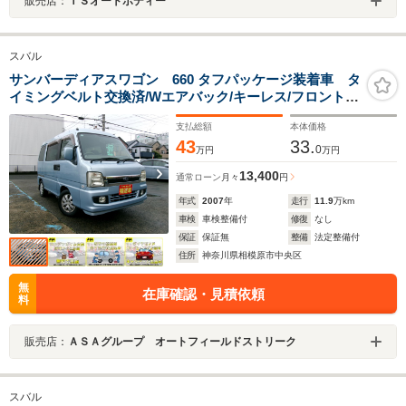
販売店：
ＴＳオートボディー
スバル
サンバーディアスワゴン 660 タフパッケージ装着車 タ
イミングベルト交換済/Wエアバック/キーレス/フロントフ
ォグランプ
支払総額
本体価格
43
33.
0
万円
万円
13,400
通常ローン
月々
円
年式
2007
年
走行
11.9
万km
車検
車検整備付
修復
なし
保証
保証無
整備
法定整備付
住所
神奈川県相模原市中央区
無
在庫確認・見積依頼
料
販売店：
ＡＳＡグループ オートフィールドストリーク
スバル