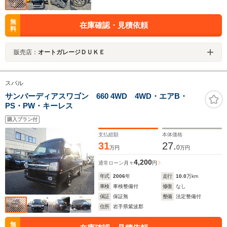
無
在庫確認・見積依頼
料
販売店：
オートガレージＤＵＫＥ
スバル
サンバーディアスワゴン 660 4WD 4WD・エアB・
PS・PW・キーレス
購入プラン付
支払総額
本体価格
31
27.
0
万円
万円
4,200
通常ローン
月々
円
年式
2006
年
走行
10.0
万km
車検
車検整備付
修復
なし
保証
保証無
整備
法定整備付
住所
岩手県紫波郡
無