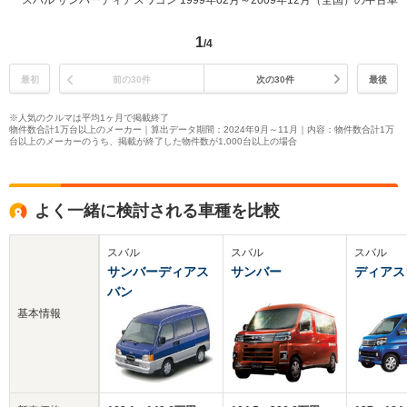
スバル サンバーディアスワゴン 1999年02月～2009年12月（全国）の中古車
1
/4
最初
前の30件
次の30件
最後
※人気のクルマは平均1ヶ月で掲載終了
物件数合計1万台以上のメーカー｜算出データ期間：2024年9月～11月｜内容：物件数合計1万
台以上のメーカーのうち、掲載が終了した物件数が1,000台以上の場合
よく一緒に検討される車種を比較
スバル
スバル
スバル
サンバーディアス
サンバー
ディアス
バン
基本情報