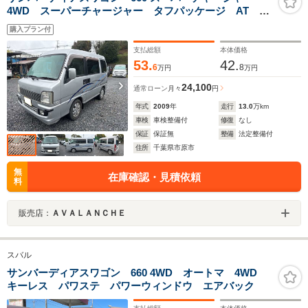
4WD スーパーチャージャー タフパッケージ AT
4WD 両側スライドドア リアヒーター フルフラッ
購入プラン付
ト カロッツェリアメモリーナビ ワンセグ 純正AW
支払総額
本体価格
53.
42.
6
8
万円
万円
24,100
通常ローン
月々
円
年式
2009
年
走行
13.0
万km
車検
車検整備付
修復
なし
保証
保証無
整備
法定整備付
住所
千葉県市原市
無
在庫確認・見積依頼
料
販売店：
ＡＶＡＬＡＮＣＨＥ
スバル
サンバーディアスワゴン 660 4WD オートマ 4WD
キーレス パワステ パワーウィンドウ エアバック