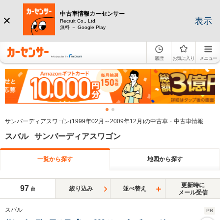
中古車情報カーセンサー
表示
Recruit Co., Ltd.
無料 － Google Play
履歴
お気に入り
メニュー
サンバーディアスワゴン(1999年02月～2009年12月)の中古車・中古車情報
スバル サンバーディアスワゴン
一覧から探す
地図から探す
更新時に
97
絞り込み
並べ替え
台
メール受信
スバル
PR