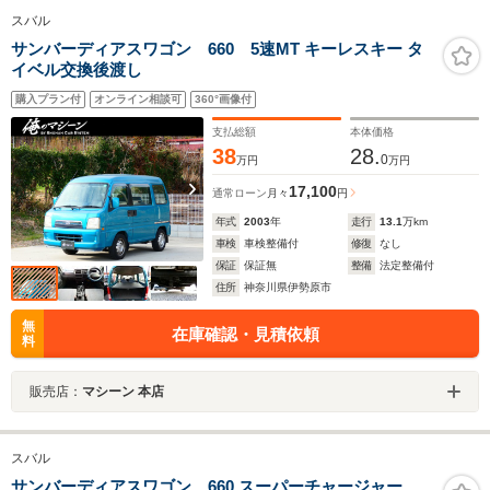
スバル
サンバーディアスワゴン 660 5速MT キーレスキー タ
イベル交換後渡し
購入プラン付
オンライン相談可
360°画像付
支払総額
本体価格
38
28.
0
万円
万円
17,100
通常ローン
月々
円
年式
2003
年
走行
13.1
万km
車検
車検整備付
修復
なし
保証
保証無
整備
法定整備付
住所
神奈川県伊勢原市
無
在庫確認・見積依頼
料
販売店：
マシーン 本店
スバル
サンバーディアスワゴン 660 スーパーチャージャー