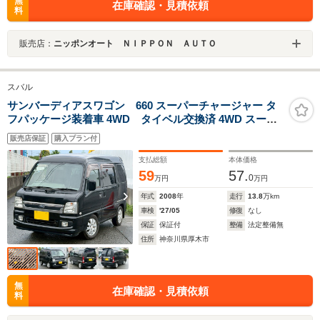
無
在庫確認・見積依頼
料
販売店：
ニッポンオート ＮＩＰＰＯＮ ＡＵＴＯ
スバル
サンバーディアスワゴン 660 スーパーチャージャー タ
フパッケージ装着車 4WD タイベル交換済 4WD スーチ
ャー ETC キーレス 2025年製造タイヤ 修復歴無し オーバ
販売店保証
購入プラン付
ーヘッドコンソール オートマ パワーウィンドウ エアコン
パワステ リアヒーター 純正アルミホイール
支払総額
本体価格
59
57.
0
万円
万円
年式
2008
年
走行
13.8
万km
車検
'27/05
修復
なし
保証
保証付
整備
法定整備無
住所
神奈川県厚木市
無
在庫確認・見積依頼
料