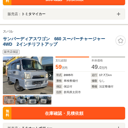
料
販売店：
トミタマイカー
スバル
サンバーディアスワゴン 660 スーパーチャージャー
4WD 2インチリフトアップ
販売店保証
支払総額
本体価格
59
49.
0
万円
万円
年式
2005
年
走行
17.7
万km
車検
車検整備付
修復
なし
保証
保証付
整備
法定整備付
住所
群馬県太田市
無
在庫確認・見積依頼
料