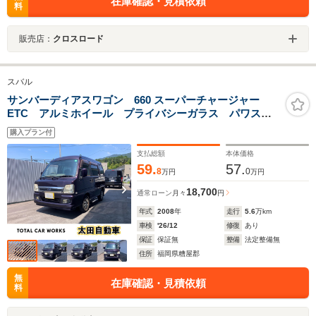
在庫確認・見積依頼
料
販売店：
クロスロード
スバル
サンバーディアスワゴン 660 スーパーチャージャー
ETC アルミホイール プライバシーガラス パワス
テ パワーウィンドウ フォグランプ キーレス
購入プラン付
支払総額
本体価格
59.
57.
8
0
万円
万円
18,700
通常ローン
月々
円
年式
2008
年
走行
5.6
万km
車検
'26/12
修復
あり
保証
保証無
整備
法定整備無
住所
福岡県糟屋郡
無
在庫確認・見積依頼
料