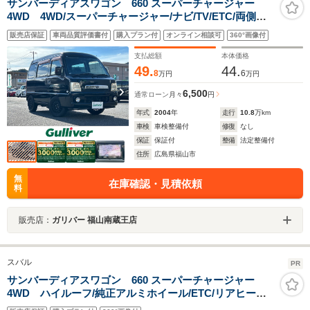
サンバーディアスワゴン 660 スーパーチャージャー
4WD 4WD/スーパーチャージャー/ナビ/TV/ETC/両側ス
ライドドア/キーレス/LEDヘッドライト
販売店保証
車両品質評価書付
購入プラン付
オンライン相談可
360°画像付
支払総額
本体価格
49.
44.
8
6
万円
万円
6,500
通常ローン
月々
円
年式
2004
年
走行
10.8
万km
車検
車検整備付
修復
なし
保証
保証付
整備
法定整備付
住所
広島県福山市
無
在庫確認・見積依頼
料
販売店：
ガリバー 福山南蔵王店
スバル
PR
サンバーディアスワゴン 660 スーパーチャージャー
4WD ハイルーフ/純正アルミホイール/ETC/リアヒータ
ー/フォグランプ/ルーフエンドスポイラー