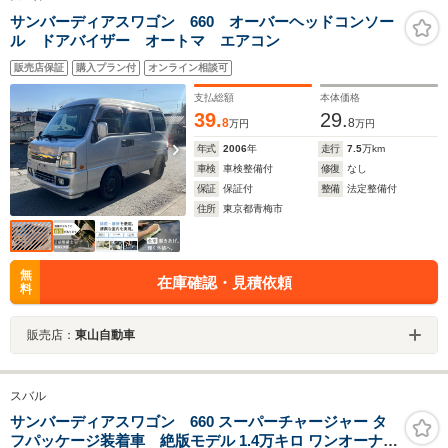
サンバーディアスワゴン 660 オーバーヘッドコンソー
ル ドアバイザー オートマ エアコン
販売店保証
購入プラン付
オンライン相談可
支払総額
本体価格
39.
29.
8
8
万円
万円
年式
2006
年
走行
7.5
万km
車検
車検整備付
修復
なし
保証
保証付
整備
法定整備付
住所
東京都青梅市
無
在庫確認・見積依頼
料
販売店：
東山自動車
スバル
サンバーディアスワゴン 660 スーパーチャージャー タ
フパッケージ装着車 絶版モデル 1.4万キロ ワンオーナー