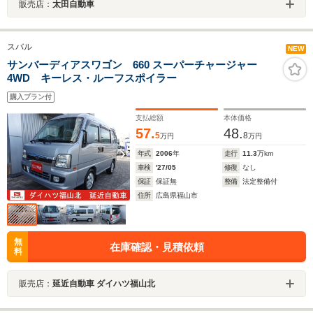
販売店：
太田自動車
スバル
NEW
サンバーディアスワゴン 660 スーパーチャージャー
4WD キーレス・ルーフスポイラー
購入プラン付
支払総額
本体価格
57.
48.
5
8
万円
万円
年式
2006
年
走行
11.3
万km
車検
'27/05
修復
なし
保証
保証無
整備
法定整備付
住所
広島県福山市
無
在庫確認・見積依頼
料
販売店：
延近自動車 ダイハツ福山北