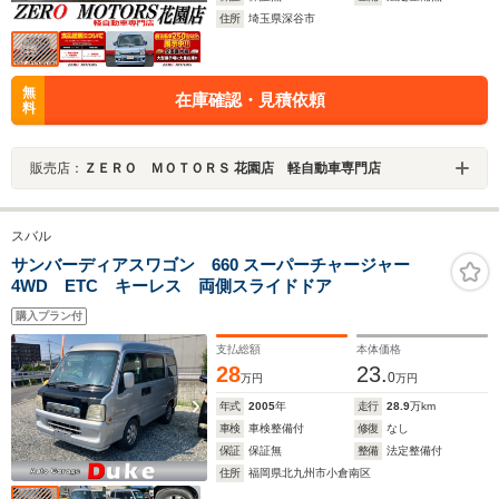
住所
埼玉県深谷市
無
在庫確認・見積依頼
料
販売店：
ＺＥＲＯ ＭＯＴＯＲＳ 花園店 軽自動車専門店
スバル
サンバーディアスワゴン 660 スーパーチャージャー
4WD ETC キーレス 両側スライドドア
購入プラン付
支払総額
本体価格
28
23.
0
万円
万円
年式
2005
年
走行
28.9
万km
車検
車検整備付
修復
なし
保証
保証無
整備
法定整備付
住所
福岡県北九州市小倉南区