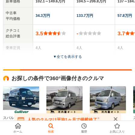
新車価格
102.1～149.6万円
104.5～206.8万円
137～184
中古車
34.3万円
133.7万円
57.8万円
平均価格
クチコミ
3.5
-
3.7
総合評価
乗車定員
4人
4人
4人
▼
全てを表示する
ドア数
5ドア
5ドア
5ドア
全高
全高
全
お探しの条件で360°画像付きのクルマ
1.91m
1.89m
1.
全幅
全幅
全
サイズ
1.48m
1.48m
1.
全長
全長
(全長x全幅x全高)
3.4m
3.4m
3
スバル
スバル
スバル
※
人気のクルマは平均1ヶ月で掲載終了
サンバーディアス
サンバーディアス
サンバーディアス
在庫が無くなる前にお問い合わせください
ワゴン 660 ス…
ワゴン 660 ス…
ワゴン 660 ス…
ホーム
検索
履歴
お気に入り