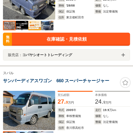
車検
'28/08
修復
なし
保証
保証無
整備
法定整備無
住所
東京都町田市
無
在庫確認・見積依頼
料
販売店：
コバヤシオートトレーディング
スバル
サンバーディアスワゴン 660 スーパーチャージャー
支払総額
本体価格
27.
24.
9
9
万円
万円
年式
2005
年
走行
19.9
万km
車検
車検整備無
修復
なし
保証
保証無
整備
法定整備無
住所
香川県高松市