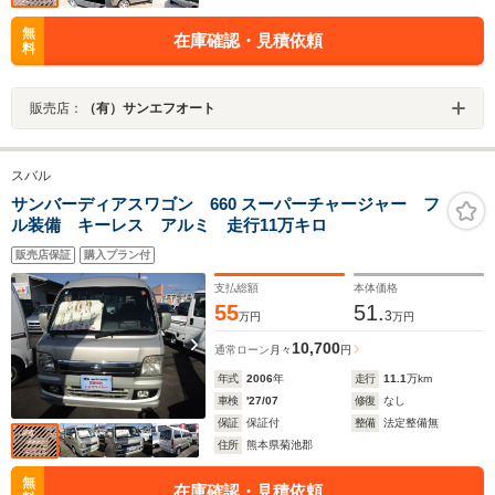
無
在庫確認・見積依頼
料
販売店：
（有）サンエフオート
スバル
サンバーディアスワゴン 660 スーパーチャージャー フ
ル装備 キーレス アルミ 走行11万キロ
販売店保証
購入プラン付
支払総額
本体価格
55
51.
3
万円
万円
10,700
通常ローン
月々
円
年式
2006
年
走行
11.1
万km
車検
'27/07
修復
なし
保証
保証付
整備
法定整備無
住所
熊本県菊池郡
無
在庫確認・見積依頼