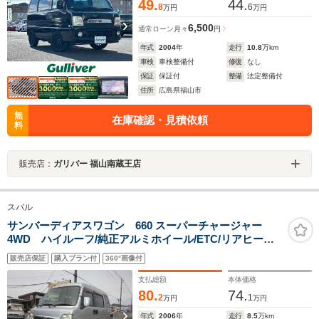
49.
44.
8
6
万円
万円
6,500
通常ローン
月々
円
年式
2004
年
走行
10.8
万km
車検
車検整備付
修復
なし
保証
保証付
整備
法定整備付
住所
広島県福山市
無
在庫確認・見積依頼
料
販売店：
ガリバー 福山南蔵王店
スバル
サンバーディアスワゴン 660 スーパーチャージャー
4WD ハイルーフ/純正アルミホイール/ETC/リアヒータ
ー/フォグランプ/ルーフエンドスポイラー
販売店保証
購入プラン付
360°画像付
支払総額
本体価格
80.
74.
2
1
万円
万円
年式
2006
年
走行
8.5
万km