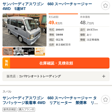
サンバーディアスワゴン 660 スーパーチャージャー
4WD 5速MT
支払総額
本体価格
49.
48.
9
7
万円
万円
年式
2004
年
走行
19.5
万km
車検
'28/08
修復
あり
保証
保証無
整備
法定整備無
住所
東京都町田市
無
在庫確認・見積依頼
料
販売店：
コバヤシオートトレーディング
スバル
サンバーディアスワゴン 660 スーパーチャージャー タ
フパッケージ装着車 4WD リアヒーター 禁煙車 リア
スポイラー 撥水シート キーレスキー フォグライ
販売店保証
購入プラン付