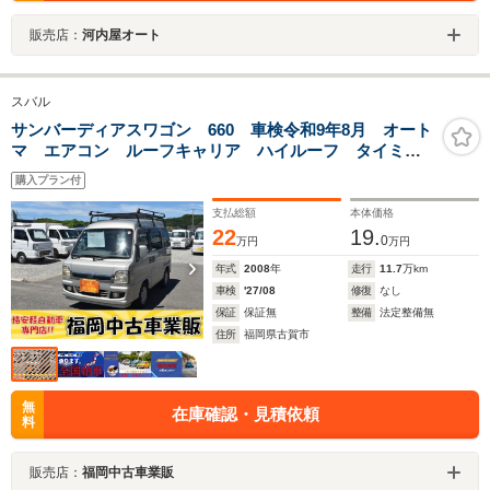
販売店：
河内屋オート
スバル
サンバーディアスワゴン 660 車検令和9年8月 オート
マ エアコン ルーフキャリア ハイルーフ タイミン
グベルト交換済み ラジオ パワステ パワーウィンド
購入プラン付
ウ エアバック ABS フォグ
支払総額
本体価格
22
19.
0
万円
万円
年式
2008
年
走行
11.7
万km
車検
'27/08
修復
なし
保証
保証無
整備
法定整備無
住所
福岡県古賀市
無
在庫確認・見積依頼
料
販売店：
福岡中古車業販