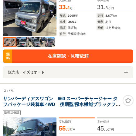
支払総額
本体価格
33.
31.
8
8
万円
万円
年式
2005
年
走行
4.6
万km
車検
'26/12
修復
あり
保証
保証無
整備
法定整備無
住所
千葉県流山市
無
在庫確認・見積依頼
料
販売店：
イズミオート
スバル
サンバーディアスワゴン 660 スーパーチャージャー タ
フパッケージ装着車 4WD 後期型/撥水機能ブラックファ
ブリックシート車検2年
販売店保証
支払総額
本体価格
55.
45.
5
5
万円
万円