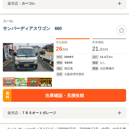
販売店：
カーコレ
スバル
サンバーディアスワゴン 660
支払総額
本体価格
26
21.
0
万円
万円
年式
2009
年
走行
12.4
万km
車検
'28/05
修復
なし
保証
保証無
整備
法定整備付
住所
大阪府堺市西区
無
在庫確認・見積依頼
料
販売店：
ＴＢＳオートガレージ