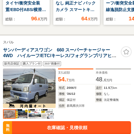
タイヤ/衝突安全装
なし 純正ナビ バック
ーフ/衝突安全
置/EBD付ABS/横滑り
カメラ スマートキー
線逸脱防止支
防止装置/禁煙車/エア
プッシュスタート
ム/ヘッドラン
96
64
1
総額：
.8
万円
総額：
.9
万円
総額：
バッグ 運転席/エアバ
ETC HIDヘッドライト
LED/USBジャ
ッグ 助手席/パワーウ
オートエアコン ドア
ク/EBD付AB
インドウ/キーレスエ
バイザー ABS エアバ
防止装置/アイ
スバル
ントリー/パワーステ
ック イモビライザー
グストップ/禁
アリング/オートライ
タイミングチェーン
アバッグ 運転
サンバーディアスワゴン 660 スーパーチャージャー
4WD ハイルーフ/ETC/キーレス/フォグランプ/リアヒー
ト
整備保証付
ター/ナビテレビ/ルーエンドスポイラー/タイミングベルト
販売店保証
購入プラン付
360°画像付
交換済み/純正アルミホイール
支払総額
本体価格
54.
48.
7
6
万円
万円
年式
2006
年
走行
11.5
万km
車検
'26/12
修復
なし
保証
保証付
整備
法定整備無
住所
群馬県渋川市
無
在庫確認・見積依頼
料