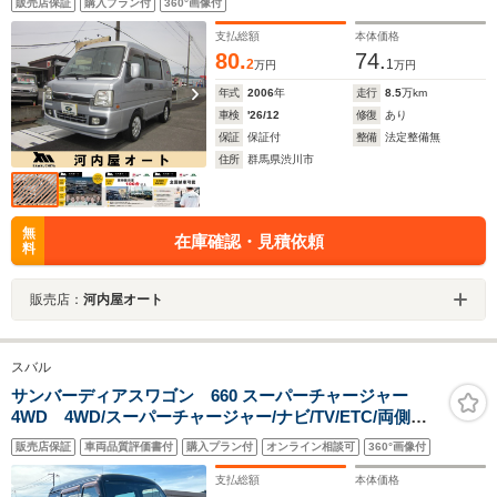
販売店保証
購入プラン付
360°画像付
支払総額
本体価格
80.
74.
2
1
万円
万円
年式
2006
年
走行
8.5
万km
車検
'26/12
修復
あり
保証
保証付
整備
法定整備無
住所
群馬県渋川市
無
在庫確認・見積依頼
料
販売店：
河内屋オート
スバル
サンバーディアスワゴン 660 スーパーチャージャー
4WD 4WD/スーパーチャージャー/ナビ/TV/ETC/両側ス
ライドドア/キーレス/LEDヘッドライト
販売店保証
車両品質評価書付
購入プラン付
オンライン相談可
360°画像付
支払総額
本体価格