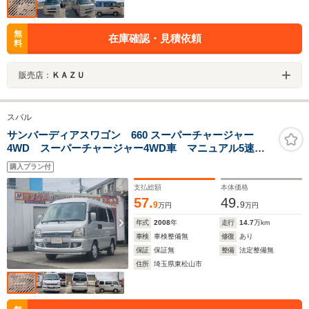
無
在庫確認・見積依頼
料
販売店：
ＫＡＺＵ
スバル
サンバーディアスワゴン 660 スーパーチャージャー
4WD スーパーチャージャー4WD車 マニュアル5速
車 修復歴 無し ETC アルミホイール
購入プラン付
支払総額
本体価格
57.
49.
9
9
万円
万円
年式
2008
年
走行
14.7
万km
車検
車検整備無
修復
あり
保証
保証無
整備
法定整備無
住所
埼玉県東松山市