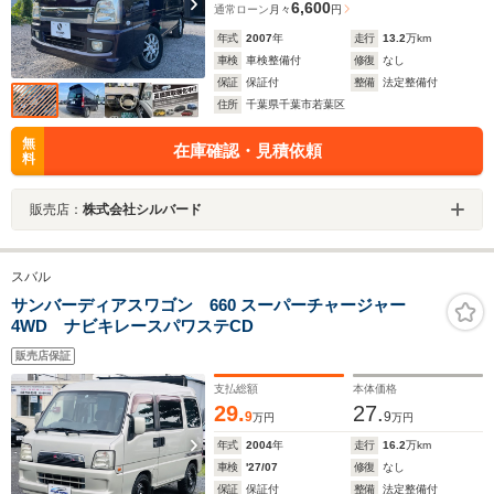
6,600
通常ローン
月々
円
年式
2007
年
走行
13.2
万km
車検
車検整備付
修復
なし
保証
保証付
整備
法定整備付
住所
千葉県千葉市若葉区
無
在庫確認・見積依頼
料
販売店：
株式会社シルバード
スバル
サンバーディアスワゴン 660 スーパーチャージャー
4WD ナビキレースパワステCD
販売店保証
支払総額
本体価格
29.
27.
9
9
万円
万円
年式
2004
年
走行
16.2
万km
車検
'27/07
修復
なし
保証
保証付
整備
法定整備付