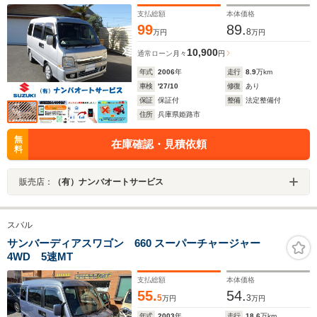
ト Wエアバック ABS 純正13インチアルミホイー
ル プライバシーガラス ハイルーフ
支払総額
本体価格
99
89.
8
万円
万円
10,900
通常ローン
月々
円
年式
2006
年
走行
8.9
万km
車検
'27/10
修復
あり
保証
保証付
整備
法定整備付
住所
兵庫県姫路市
無
在庫確認・見積依頼
料
販売店：
（有）ナンバオートサービス
スバル
サンバーディアスワゴン 660 スーパーチャージャー
4WD 5速MT
支払総額
本体価格
55.
54.
5
3
万円
万円
年式
2003
年
走行
18.6
万km