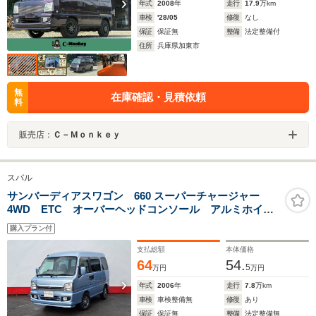
年式
2008
年
走行
17.9
万km
車検
'28/05
修復
なし
保証
保証無
整備
法定整備付
住所
兵庫県加東市
無
在庫確認・見積依頼
料
販売店：
Ｃ－Ｍｏｎｋｅｙ
スバル
サンバーディアスワゴン 660 スーパーチャージャー
4WD ETC オーバーヘッドコンソール アルミホイー
ル ドアバイザー キーレスキー フルフラット エア
購入プラン付
コン パワステ パワーウィンドウ ライトレベライザ
ー フォグライト リアヒーター 車検2年
支払総額
本体価格
64
54.
5
万円
万円
年式
2006
年
走行
7.8
万km
車検
車検整備無
修復
あり
保証
保証無
整備
法定整備無