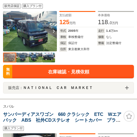
車検2年
販売店保証
購入プラン付
支払総額
本体価格
125
118.
0
万円
万円
年式
2005
年
走行
1.4
万km
車検
車検整備付
修復
なし
保証
保証付
整備
法定整備付
住所
東京都東大和市
無
在庫確認・見積依頼
料
販売店：
ＮＡＴＩＯＮＡＬ ＣＡＲ ＭＡＲＫＥＴ
スバル
サンバーディアスワゴン 660 クラシック ETC Wエア
バック ABS 社外CDステレオ シートカバー プライ
バシーガラス 13インチホイルキャップ タイミングベ
購入プラン付
ルト交換済み