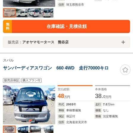
住所
埼玉県熊谷市
無
在庫確認・見積依頼
料
販売店：
アオヤマモータース 熊谷店
スバル
サンバーディアスワゴン 660 4WD 走行70000キロ
販売店保証
購入プラン付
支払総額
本体価格
48
38.
0
万円
万円
年式
2003
年
走行
7.0
万km
車検
車検整備無
修復
なし
保証
保証付
整備
法定整備無
住所
北海道岩見沢市