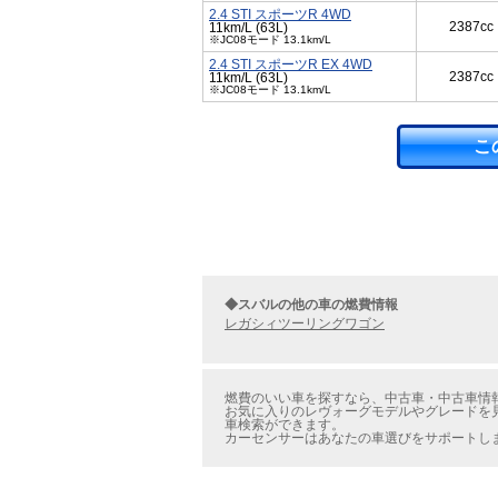
2.4 STI スポーツR 4WD
2387cc
11km/L (63L)
※JC08モード 13.1km/L
2.4 STI スポーツR EX 4WD
2387cc
11km/L (63L)
※JC08モード 13.1km/L
こ
◆スバルの他の車の燃費情報
レガシィツーリングワゴン
燃費のいい車を探すなら、中古車・中古車情報
お気に入りのレヴォーグモデルやグレードを見
車検索ができます。
カーセンサーはあなたの車選びをサポートし