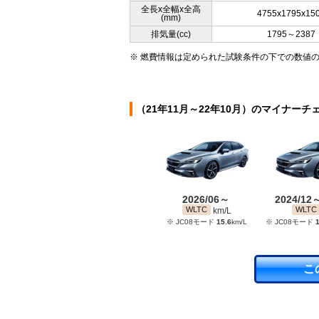
全長x全幅x全高
4755x1795x15
(mm)
排気量(cc)
1795～2387
※ 燃費情報は定められた試験条件の下での数値
（21年11月～22年10月）のマイナーチ
2026/06～
2024/12
WLTC
WLTC
km/L
※ JC08モード
15.6
km/L
※ JC08モード
1
こ