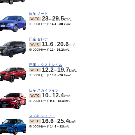
日産 ノート
23
29.5
WLTC
～
km/L
※ JC08モード
14.4
～
38.2
km/L
日産 セレナ
11.6
20.6
WLTC
～
km/L
※ JC08モード
12
～
26.2
km/L
日産 エクストレイル
12.2
19.7
WLTC
～
km/L
※ JC08モード
13.8
～
20.8
km/L
10～2021/10
TC
km/L
日産 スカイライン
10
12.4
ード
16.5
～
16.6
km/L
WLTC
～
km/L
※ JC08モード
9.4
～
18.4
km/L
スズキ スイフト
16.6
25.4
WLTC
～
km/L
※ JC08モード
14.8
～
32
km/L