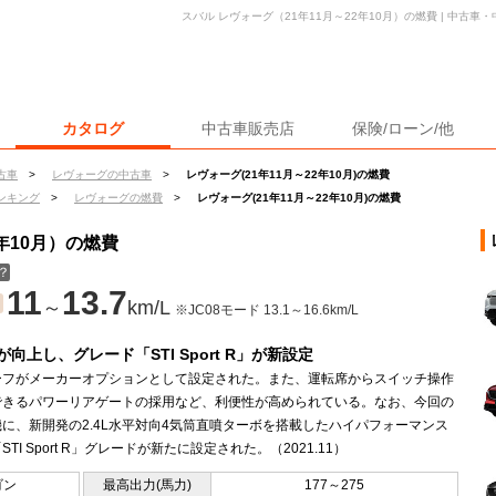
スバル レヴォーグ（21年11月～22年10月）の燃費 | 中古
カタログ
中古車販売店
保険/ローン/他
古車
>
レヴォーグの中古車
>
レヴォーグ(21年11月～22年10月)の燃費
ンキング
>
レヴォーグの燃費
>
レヴォーグ(21年11月～22年10月)の燃費
年10月）の燃費
？
11
13.7
～
km/L
※JC08モード 13.1～16.6km/L
向上し、グレード「STI Sport R」が新設定
ーフがメーカーオプションとして設定された。また、運転席からスイッチ操作
できるパワーリアゲートの採用など、利便性が高められている。なお、今回の
に、新開発の2.4L水平対向4気筒直噴ターボを搭載したハイパフォーマンス
STI Sport R」グレードが新たに設定された。（2021.11）
ゴン
最高出力(馬力)
177～275