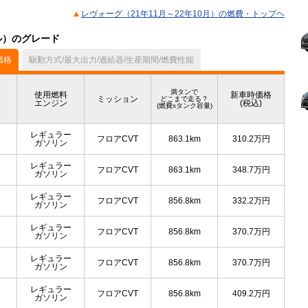
レヴォーグ（21年11月～22年10月）の燃費・トップヘ
デル）のグレード
価格
駆動方式/最大出力/過給器/生産期間/燃費性能
満タンで
使用燃料
新車時価格
ミッション
どこまで走る？
エンジン
(税込)
(燃費xタンク容量)
レギュラー
フロアCVT
863.1km
310.2
万円
ガソリン
レギュラー
フロアCVT
863.1km
348.7
万円
ガソリン
レギュラー
フロアCVT
856.8km
332.2
万円
ガソリン
レギュラー
フロアCVT
856.8km
370.7
万円
ガソリン
レギュラー
フロアCVT
856.8km
370.7
万円
ガソリン
レギュラー
フロアCVT
856.8km
409.2
万円
ガソリン