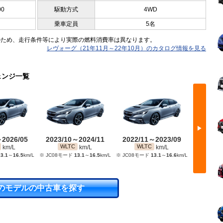
00
駆動方式
4WD
乗車定員
5名
のため、走行条件等により実際の燃料消費率は異なります。
レヴォーグ（21年11月～22年10月）のカタログ情報を見る
ェンジ一覧
▶
～2026/05
2023/10～2024/11
2022/11～2023/09
2020/
WLTC
WLTC
WL
km/L
km/L
km/L
3.1
～
16.5
km/L
※ JC08モード
13.1
～
16.5
km/L
※ JC08モード
13.1
～
16.6
km/L
※ JC08モ
のモデルの中古車を探す