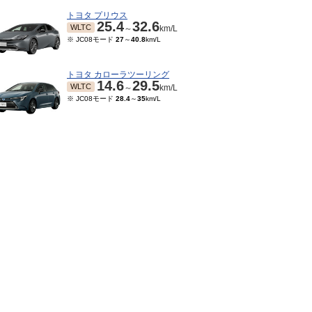
トヨタ プリウス
25.4
32.6
WLTC
～
km/L
※ JC08モード
27
～
40.8
km/L
トヨタ カローラツーリング
14.6
29.5
WLTC
～
km/L
※ JC08モード
28.4
～
35
km/L