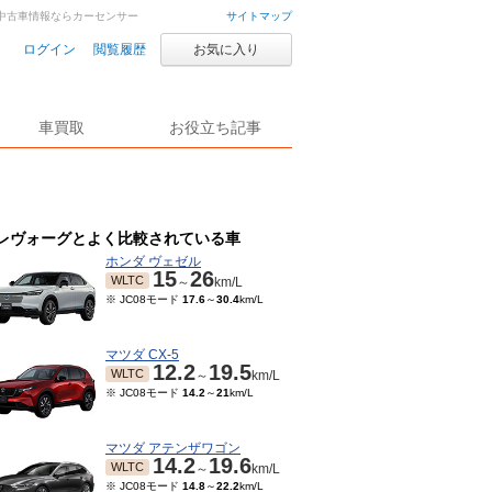
車・中古車情報ならカーセンサー
サイトマップ
ログイン
閲覧履歴
お気に入り
車買取
お役立ち記事
レヴォーグとよく比較されている車
ホンダ ヴェゼル
15
26
WLTC
～
km/L
※ JC08モード
17.6
～
30.4
km/L
マツダ CX-5
12.2
19.5
WLTC
～
km/L
※ JC08モード
14.2
～
21
km/L
マツダ アテンザワゴン
14.2
19.6
WLTC
～
km/L
※ JC08モード
14.8
～
22.2
km/L