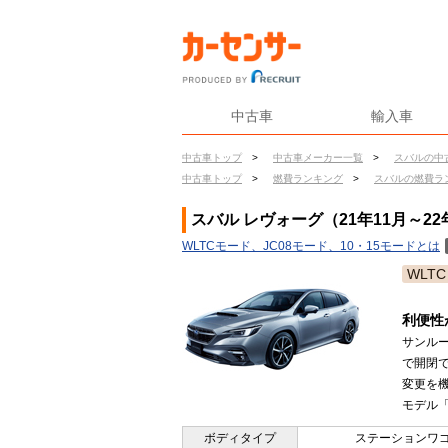
中古車
輸入車
中古車トップ
>
中古車メーカー一覧
>
スバルの中
中古車トップ
>
燃費ランキング
>
スバルの燃費ラ
スバル レヴォーグ（21年11月～22
WLTCモード、JC08モード、10・15モードとは
WLTC
利便性が
サンル
で開閉
変更を機
モデル「
ボディタイプ
ステーションワ