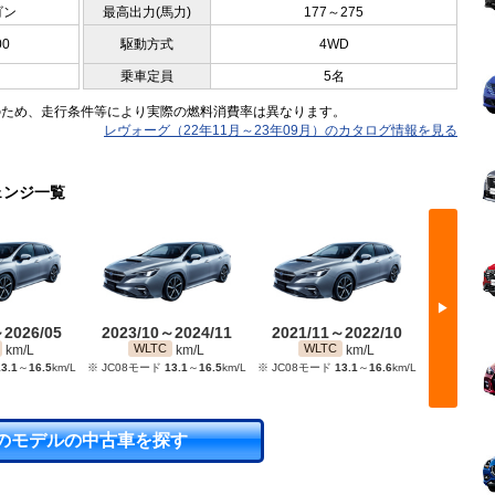
ゴン
最高出力(馬力)
177～275
00
駆動方式
4WD
乗車定員
5名
のため、走行条件等により実際の燃料消費率は異なります。
レヴォーグ（22年11月～23年09月）のカタログ情報を見る
ェンジ一覧
▶
～2026/05
2023/10～2024/11
2021/11～2022/10
2020/
WLTC
WLTC
WL
km/L
km/L
km/L
3.1
～
16.5
km/L
※ JC08モード
13.1
～
16.5
km/L
※ JC08モード
13.1
～
16.6
km/L
※ JC08モ
のモデルの中古車を探す