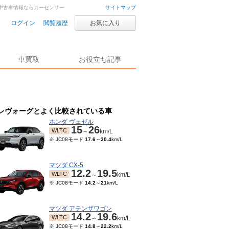
車・中古車情報ならカーセンサー
サイトマップ
ログイン
閲覧履歴
お気に入り
車買取
お役立ち記事
レヴォーグとよく比較されている車
ホンダ ヴェゼル
15
26
WLTC
～
km/L
※ JC08モード
17.6
～
30.4
km/L
マツダ CX-5
12.2
19.5
WLTC
～
km/L
※ JC08モード
14.2
～
21
km/L
マツダ アテンザワゴン
14.2
19.6
WLTC
～
km/L
※ JC08モード
14.8
～
22.2
km/L