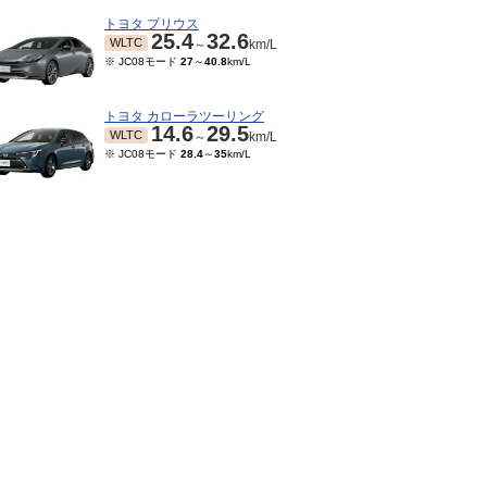
トヨタ プリウス
25.4
32.6
WLTC
～
km/L
※ JC08モード
27
～
40.8
km/L
トヨタ カローラツーリング
14.6
29.5
WLTC
～
km/L
※ JC08モード
28.4
～
35
km/L