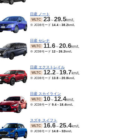
日産 ノート
23
29.5
WLTC
～
km/L
※ JC08モード
14.4
～
38.2
km/L
日産 セレナ
11.6
20.6
WLTC
～
km/L
※ JC08モード
12
～
26.2
km/L
日産 エクストレイル
12.2
19.7
WLTC
～
km/L
※ JC08モード
13.8
～
20.8
km/L
日産 スカイライン
10～2021/10
10
12.4
TC
km/L
WLTC
～
km/L
ード
16.5
～
16.6
km/L
※ JC08モード
9.4
～
18.4
km/L
スズキ スイフト
16.6
25.4
WLTC
～
km/L
※ JC08モード
14.8
～
32
km/L