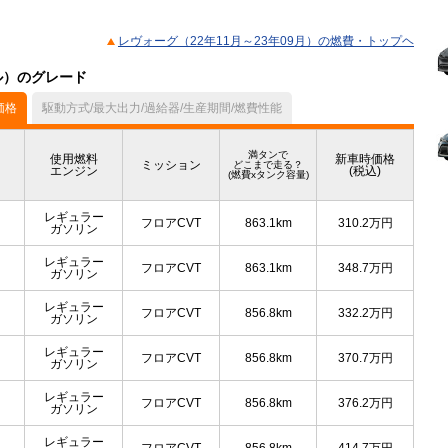
レヴォーグ（22年11月～23年09月）の燃費・トップヘ
デル）のグレード
価格
駆動方式/最大出力/過給器/生産期間/燃費性能
満タンで
使用燃料
新車時価格
ミッション
どこまで走る？
エンジン
(税込)
(燃費xタンク容量)
レギュラー
フロアCVT
863.1km
310.2
万円
ガソリン
レギュラー
フロアCVT
863.1km
348.7
万円
ガソリン
レギュラー
フロアCVT
856.8km
332.2
万円
ガソリン
レギュラー
フロアCVT
856.8km
370.7
万円
ガソリン
レギュラー
フロアCVT
856.8km
376.2
万円
ガソリン
レギュラー