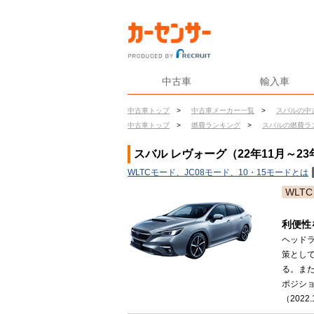
中古車
輸入車
中古車トップ
>
中古車メーカー一覧
>
スバルの中
中古車トップ
>
燃費ランキング
>
スバルの燃費ラ
スバル レヴォーグ（22年11月～23
WLTCモード、JC08モード、10・15モードとは
WLTC
利便性
ヘッド
策とし
る。ま
ポジショ
（2022.