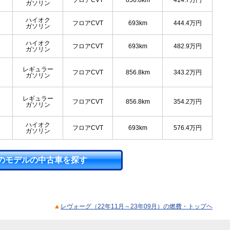
フロアCVT
856.8km
414.7
万円
ガソリン
ハイオク
フロアCVT
693km
444.4
万円
ガソリン
ハイオク
フロアCVT
693km
482.9
万円
ガソリン
レギュラー
フロアCVT
856.8km
343.2
万円
ガソリン
レギュラー
フロアCVT
856.8km
354.2
万円
ガソリン
ハイオク
フロアCVT
693km
576.4
万円
ガソリン
のモデルの中古車を探す
レヴォーグ（22年11月～23年09月）の燃費・トップヘ