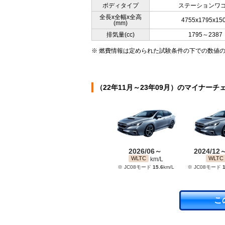
ボディタイプ
ステーションワ
全長x全幅x全高
4755x1795x15
(mm)
排気量(cc)
1795～2387
※ 燃費情報は定められた試験条件の下での数値
（22年11月～23年09月）のマイナーチ
2026/06～
2024/12
WLTC
WLTC
km/L
※ JC08モード
15.6
km/L
※ JC08モード
1
こ