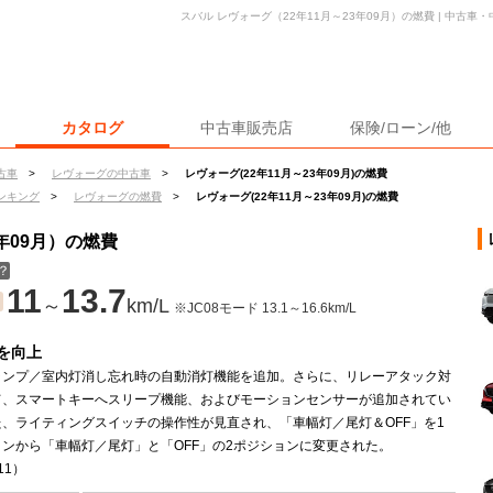
スバル レヴォーグ（22年11月～23年09月）の燃費 | 中古
カタログ
中古車販売店
保険/ローン/他
古車
>
レヴォーグの中古車
>
レヴォーグ(22年11月～23年09月)の燃費
ンキング
>
レヴォーグの燃費
>
レヴォーグ(22年11月～23年09月)の燃費
年09月）の燃費
？
11
13.7
～
km/L
※JC08モード 13.1～16.6km/L
を向上
ランプ／室内灯消し忘れ時の自動消灯機能を追加。さらに、リレーアタック対
て、スマートキーへスリープ機能、およびモーションセンサーが追加されてい
た、ライティングスイッチの操作性が見直され、「車幅灯／尾灯＆OFF」を1
ンから「車幅灯／尾灯」と「OFF」の2ポジションに変更された。
11）