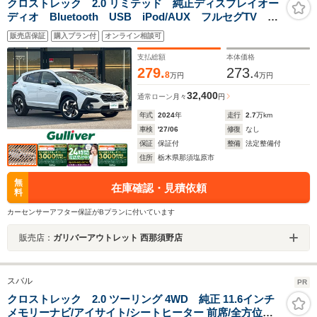
クロストレック 2.0 リミテッド 純正ディスプレイオー
ディオ Bluetooth USB iPod/AUX フルセグTV B
カメラ アラウンドビューモニター アイサイト
販売店保証
購入プラン付
オンライン相談可
ACC ETC Dレコーダー 前席パワーシート&シートヒ
ーター
支払総額
本体価格
279.
273.
8
4
万円
万円
32,400
通常ローン
月々
円
年式
2024
年
走行
2.7
万km
車検
'27/06
修復
なし
保証
保証付
整備
法定整備付
住所
栃木県那須塩原市
無
在庫確認・見積依頼
料
カーセンサーアフター保証がBプランに付いています
販売店：
ガリバーアウトレット 西那須野店
スバル
PR
クロストレック 2.0 ツーリング 4WD 純正 11.6インチ
メモリーナビ/アイサイト/シートヒーター 前席/全方位モ