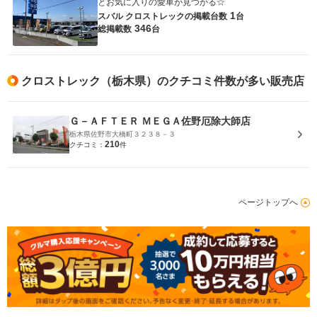
とお気に入りの愛車が見つかる☆
1
スバル クロストレックの
掲載台数
台
346
総掲載数
台
クロストレック（栃木県）のクチコミ件数が多い販売店
Ｇ－ＡＦＴＥＲ ＭＥＧＡ佐野厄除大師店
栃木県佐野市大橋町３２３８－３
210
クチコミ：
件
ページトップへ