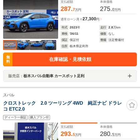
支払総額
本体価格
287.
275.
7
0
万円
万円
27,300
通常ローン
月々
円
年式
2023
年
走行
2.8
万km
車検
'26/11
修復
なし
保証
保証付
整備
法定整備付
住所
栃木県足利市
無
在庫確認・見積依頼
料
販売店：
栃木スバル自動車 カースポット足利
スバル
クロストレック 2.0 ツーリング 4WD 純正ナビ ドラレ
コ ETC2.0
ディーラー保証
購入プラン付
支払総額
本体価格
293.
280.
5
5
万円
万円