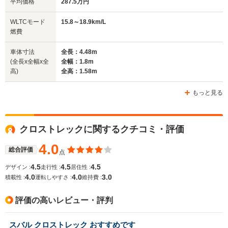
平均価格
287.5万円
WLTCモード
15.8～18.9km/L
燃費
車体寸法
全長：4.48m
(全長x全幅x全
全幅：1.8m
高)
全高：1.58m
もっと見る
クロストレックに関するクチコミ・評価
4.0
総合評価
点
4.5
4.5
4.5
デザイン :
走行性 :
居住性 :
4.0
4.0
3.0
積載性 :
運転しやすさ :
維持費 :
評価の高いレビュー・評判
スバル クロストレック おすすめです