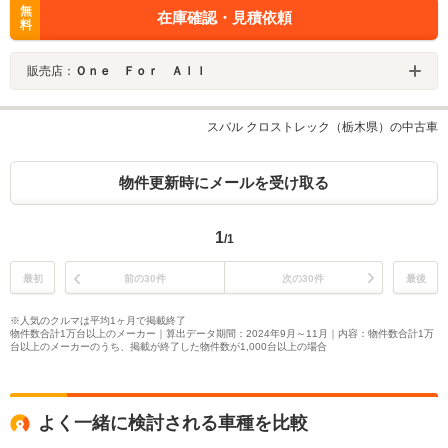
無
在庫確認・見積依頼
料
販売店：
Ｏｎｅ Ｆｏｒ Ａｌｌ
スバル クロストレック（栃木県）の中古車
物件更新時にメールを受け取る
1
/1
最初
前の30件
次の30件
最後
※人気のクルマは平均1ヶ月で掲載終了
物件数合計1万台以上のメーカー｜算出データ期間：2024年9月～11月｜内容：物件数合計1万
台以上のメーカーのうち、掲載が終了した物件数が1,000台以上の場合
よく一緒に検討される車種を比較