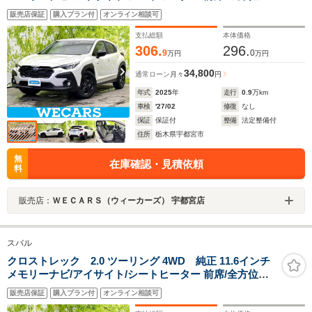
ニター/車線逸脱防止支援システム/ヘッドランプ
販売店保証
購入プラン付
オンライン相談可
LED/USBジャック/Bluetooth接続/ETC
支払総額
本体価格
306.
296.
9
0
万円
万円
34,800
通常ローン
月々
円
年式
2025
年
走行
0.9
万km
車検
'27/02
修復
なし
保証
保証付
整備
法定整備付
住所
栃木県宇都宮市
無
在庫確認・見積依頼
料
販売店：
ＷＥＣＡＲＳ（ウィーカーズ） 宇都宮店
スバル
クロストレック 2.0 ツーリング 4WD 純正 11.6インチ
メモリーナビ/アイサイト/シートヒーター 前席/全方位モ
ニター/車線逸脱防止支援システム/ヘッドランプ
販売店保証
購入プラン付
オンライン相談可
LED/USBジャック/Bluetooth接続/ETC