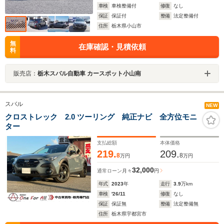
車検
車検整備付
修復
なし
保証
保証付
整備
法定整備付
住所
栃木県小山市
無
在庫確認・見積依頼
料
販売店：
栃木スバル自動車 カースポット小山南
スバル
NEW
クロストレック 2.0 ツーリング 純正ナビ 全方位モニ
ター
支払総額
本体価格
219.
209.
8
8
万円
万円
32,000
通常ローン
月々
円
年式
2023
年
走行
3.9
万km
車検
'26/11
修復
なし
保証
保証無
整備
法定整備無
住所
栃木県宇都宮市