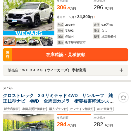
支払総額
本体価格
306.
296.
9
0
万円
万円
34,800
通常ローン
月々
円
年式
2025
年
走行
0.9
万km
車検
'27/02
修復
なし
保証
保証付
整備
法定整備付
住所
栃木県宇都宮市
無
在庫確認・見積依頼
料
販売店：
ＷＥＣＡＲＳ（ウィーカーズ） 宇都宮店
スバル
クロストレック 2.0 リミテッド 4WD サンルーフ 純
正11型ナビ 4WD 全周囲カメラ 衝突被害軽減システ
ム レーダークルーズ 禁煙車 ハーフレザーシート
販売店保証
車両品質評価書付
購入プラン付
オンライン相談可
360°画像付
スマートキー LEDヘッド ビルトインETC 純正18イ
ンチアルミ
支払総額
本体価格
294.
282.
9
6
万円
万円