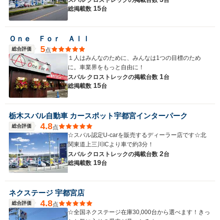
スバル クロストレックの
掲載台数
台
15
総掲載数
台
Ｏｎｅ Ｆｏｒ Ａｌｌ
5
総合評価
点
１人はみんなのために、みんなは1つの目標のため
に。車業界をもっと自由に！
1
スバル クロストレックの
掲載台数
台
15
総掲載数
台
栃木スバル自動車 カースポット宇都宮インターパーク
4.8
総合評価
点
☆スバル認定U-carを販売するディーラー店です☆北
関東道上三川ICより車で約3分！
2
スバル クロストレックの
掲載台数
台
19
総掲載数
台
ネクステージ 宇都宮店
4.8
総合評価
点
☆全国ネクステージ在庫30,000台から選べます！きっ