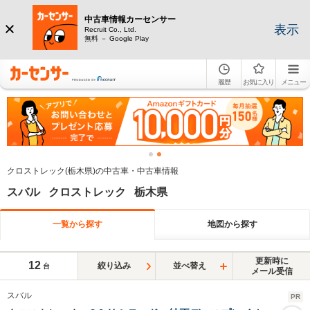
中古車情報カーセンサー
表示
Recruit Co., Ltd.
無料 － Google Play
履歴
お気に入り
メニュー
クロストレック(栃木県)の中古車・中古車情報
スバル クロストレック 栃木県
一覧から探す
地図から探す
更新時に
12
絞り込み
並べ替え
台
メール受信
スバル
PR