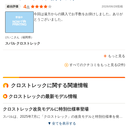
4
総合評価
2026/06/28投稿
点
今回は遠方からの購入でお手数をお掛けしました。ありが
とうございました。
けいこさん
（福岡県）
スバル クロストレック
もっと見る
すべてのクチコミをもっと見る(2件)
クロストレックに関する関連情報
クロストレックの最新モデル情報
クロストレック改良モデルに特別仕様車登場
スバルは、2025年7月に「クロストレック」の改良モデルと特別仕様車を発表した。この一部改良では、ボディカラーの見直しが行われ、「サンドデューン・パール」と「シトロンイエロー・パール」が新たに追加された。運転支援機能では、「ドライバー異常時対応システム」と「ドライバーモニタリングシステム」が連携を強化し、ドライバーの長時間のわき見や居眠りに対応する機能が導入された。さらに、特別仕様車「リミテッド スタイル エディション」が新たに設定された。ブラック基調のデザインにイエローのアクセントが施され、落ち着きの中にも遊び心を感じさせる仕上がりとなっている。（2025.7）
全てを表示する