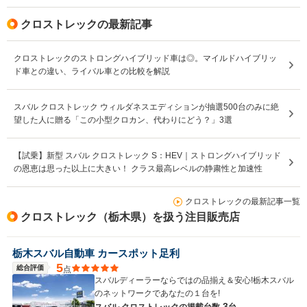
クロストレックの最新記事
クロストレックのストロングハイブリッド車は◎。マイルドハイブリッ
ド車との違い、ライバル車との比較を解説
スバル クロストレック ウィルダネスエディションが抽選500台のみに絶
望した人に贈る「この小型クロカン、代わりにどう？」3選
【試乗】新型 スバル クロストレック S：HEV｜ストロングハイブリッド
の恩恵は思った以上に大きい！ クラス最高レベルの静粛性と加速性
クロストレックの最新記事一覧
クロストレック（栃木県）を扱う注目販売店
栃木スバル自動車 カースポット足利
5
総合評価
点
スバルディーラーならではの品揃え＆安心!栃木スバル
のネットワークであなたの１台を!
3