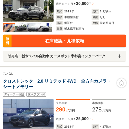
30,600
通常ローン
月々
円
年式
2023
年
走行
3.1
万km
車検
車検整備付
修復
なし
保証
保証付
整備
法定整備付
住所
栃木県宇都宮市
無
在庫確認・見積依頼
料
販売店：
栃木スバル自動車 カースポット宇都宮インターパーク
スバル
クロストレック 2.0 リミテッド 4WD 全方向カメラ・
シートメモリー
ディーラー保証
購入プラン付
支払総額
本体価格
290.
278.
7
3
万円
万円
25,000
残価ローン
月々
円
年式
2023
年
走行
4.1
万km