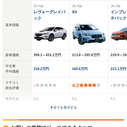
スバル
スバル
スバル
レヴォーグレイバ
XV
インプレ
ック
チバック
基本情報
新車価格
399.3～452.1万円
213.8～295.9万円
229.9～3
中古車
318.2万円
160.6万円
223.1万円
平均価格
クチコミ
-
4.2
-
総合評価
乗車定員
5人
5人
5人
▼
全てを表示する
ドア数
5ドア
5ドア
5ドア
全高
全高
全高