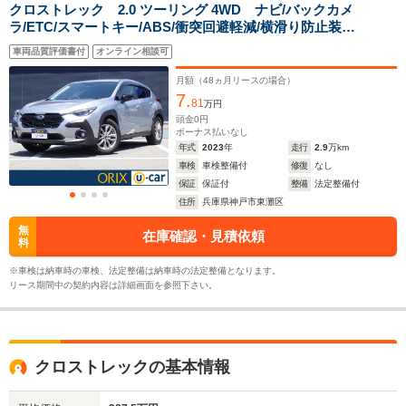
駆動方式
4WD
4WD
FF、4WD
クロストレック 2.0 ツーリング 4WD ナビ/バックカメ
ラ/ETC/スマートキー/ABS/衝突回避軽減/横滑り防止装
置/PS/PW
車両品質評価書付
オンライン相談可
月額（
48
ヵ月リースの場合）
7.
81
万円
頭金
0
円
ボーナス払いなし
年式
2023
年
走行
2.9
万km
車検
車検整備付
修復
なし
保証
保証付
整備
法定整備付
住所
兵庫県神戸市東灘区
無
在庫確認・見積依頼
料
※車検は納車時の車検、法定整備は納車時の法定整備となります。
リース期間中の契約内容は詳細画面を参照下さい。
クロストレックの基本情報