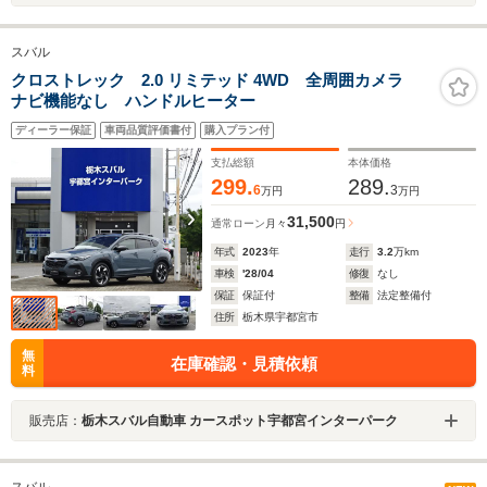
スバル
クロストレック 2.0 リミテッド 4WD 全周囲カメラ
ナビ機能なし ハンドルヒーター
ディーラー保証
車両品質評価書付
購入プラン付
支払総額
本体価格
299.
289.
6
3
万円
万円
31,500
通常ローン
月々
円
年式
2023
年
走行
3.2
万km
車検
'28/04
修復
なし
保証
保証付
整備
法定整備付
住所
栃木県宇都宮市
無
在庫確認・見積依頼
料
販売店：
栃木スバル自動車 カースポット宇都宮インターパーク