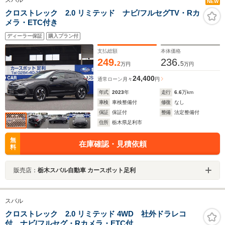
スバル
NEW
クロストレック 2.0 リミテッド ナビ/フルセグTV・Rカ
メラ・ETC付き
ディーラー保証
購入プラン付
支払総額
本体価格
249.
236.
2
5
万円
万円
24,400
通常ローン
月々
円
年式
2023
年
走行
6.6
万km
車検
車検整備付
修復
なし
保証
保証付
整備
法定整備付
住所
栃木県足利市
無
在庫確認・見積依頼
料
販売店：
栃木スバル自動車 カースポット足利
スバル
クロストレック 2.0 リミテッド 4WD 社外ドラレコ
付 ナビ/フルセグ・Rカメラ・ETC付