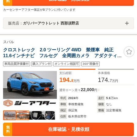
料
カーセンサーアフター保証がBプランに付いています
販売店：
ガリバーアウトレット 西那須野店
スバル
クロストレック 2.0 ツーリング 4WD 禁煙車 純正
11.6インチナビ フルセグ 全周囲カメラ アダクティブ
クルーズコントロール メモリー付きパワーシート シ
車両品質評価書付
購入プラン付
オンライン相談可
360°画像付
ートヒーター ステアリングヒーター ビルトイン
ETC LEDヘッドライト
支払総額
本体価格
194.
174.
8
7
万円
万円
22,000
通常ローン
月々
円
年式
2024
年
走行
5.6
万km
車検
車検整備無
修復
なし
保証
保証無
整備
法定整備無
住所
栃木県佐野市
無
在庫確認・見積依頼
料