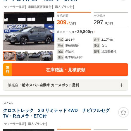
ディーラー保証
車両品質評価書付
購入プラン付
支払総額
本体価格
309.
297.
7
0
万円
万円
29,800
通常ローン
月々
円
年式
2023
年
走行
2.1
万km
車検
車検整備付
修復
なし
保証
保証付
整備
法定整備付
住所
栃木県足利市
無
在庫確認・見積依頼
料
販売店：
栃木スバル自動車 カースポット足利
スバル
クロストレック 2.0 リミテッド 4WD ナビ/フルセグ
TV・Rカメラ・ETC付
ディーラー保証
購入プラン付