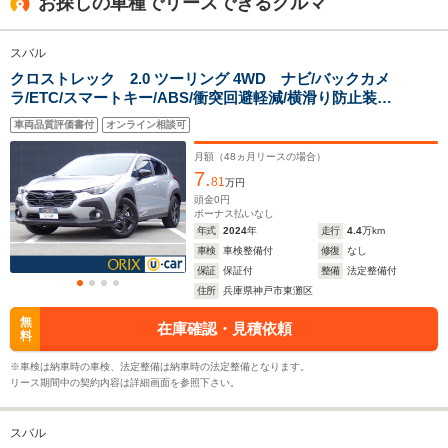
お探しの車種でリースできるクルマ
1.55m～1.57m
1.55m～1.58m
1.45m
スバル
クロストレック 2.0 ツーリング 4WD ナビ/バックカメ
全幅
全幅
全
サイズ
ラ/ETC/スマートキー/ABS/衝突回避軽減/横滑り防止装
1.82m
1.8m
1.
全長
全長
(全長x全幅x全高)
置/PS/PW
4.74m～4.77m
4.47m～4.49m
4.
車両品質評価書付
オンライン相談可
月額（
48
ヵ月リースの場合）
7.
81
万円
ホイールベース
ホイールベース
ホイー
頭金
0
円
-m
-m
ボーナス払いなし
年式
2024
年
走行
4.4
万km
車検
車検整備付
修復
なし
13.6～19.0km/L
13.3～15.0km/L
13.6～16.
保証
保証付
整備
法定整備付
└市街地:10.0～
└市街地:9.6～
└市街地:9
住所
兵庫県神戸市東灘区
15.8km/L
11.5km/L
13.4km/L
WLTCモード
└郊外:14.5～
└郊外:13.9～
└郊外:14.
無
在庫確認・見積依頼
燃費
料
20.6km/L
15.5km/L
17.0km/L
└高速道路:15.3～
└高速道路:15.4～
└高速道路:
※車検は納車時の車検、法定整備は納車時の法定整備となります。
19.7km/L
16.8km/L
18.2km/L
リース期間中の契約内容は詳細画面を参照下さい。
排気量
1795～2498cc
1599～1995cc
1995cc
スバル