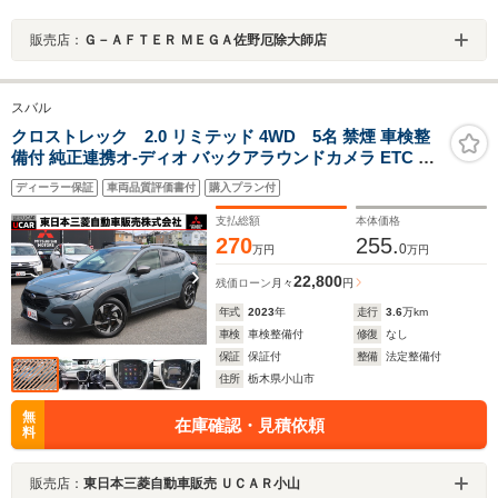
販売店：
Ｇ－ＡＦＴＥＲ ＭＥＧＡ佐野厄除大師店
スバル
クロストレック 2.0 リミテッド 4WD 5名 禁煙 車検整
備付 純正連携オ-ディオ バックアラウンドカメラ ETC 障
害物センサ- 後側方検知 誤発進抑制 レ-ダ-クル-ズ 電動シ-
ディーラー保証
車両品質評価書付
購入プラン付
ト シ-トヒ-タ- オ-トライト パドルシフト USB接続
Bluetooth 音楽プレイヤ接続
支払総額
本体価格
270
255.
0
万円
万円
22,800
残価ローン
月々
円
年式
2023
年
走行
3.6
万km
車検
車検整備付
修復
なし
保証
保証付
整備
法定整備付
住所
栃木県小山市
無
在庫確認・見積依頼
料
販売店：
東日本三菱自動車販売 ＵＣＡＲ小山