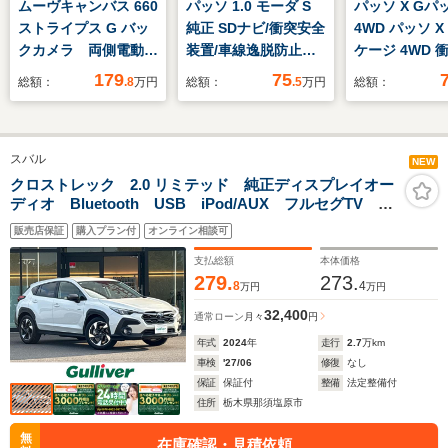
ムーヴキャンバス 660
パッソ 1.0 モーダ S
パッソ X Gパ
ストライプス G バッ
純正 SDナビ/衝突安全
4WD パッソ X
クカメラ 両側電動ス
装置/車線逸脱防止支
ケージ 4WD 
ライドドア クリアラ
援システム/ヘッドラ
軽減ブレーキ
179
75
総額：
.8
万円
総額：
.5
万円
総額：
ンスソナー レーンア
ンプ LED/ETC/EBD付
脱警報・ABS
シスト 衝突被害軽減
ABS/横滑り防止装置/
り防止装置・C
システム オートライ
アイドリングストッ
TV・ドラレコ
スバル
ト LEDヘッドラン
プ/バックモニター/フ
クモニター・
NEW
プ スマートキー ア
ルセグTV/エアバッグ
キー・イモビ
クロストレック 2.0 リミテッド 純正ディスプレイオー
ディオ Bluetooth USB iPod/AUX フルセグTV B
イドリングストップ
運転席
ー・ETC
カメラ アラウンドビューモニター アイサイト
電動格納ミラー シー
販売店保証
購入プラン付
オンライン相談可
ACC ETC Dレコーダー 前席パワーシート&シートヒ
トヒーター
ーター
支払総額
本体価格
279.
273.
8
4
万円
万円
32,400
通常ローン
月々
円
年式
2024
年
走行
2.7
万km
車検
'27/06
修復
なし
保証
保証付
整備
法定整備付
住所
栃木県那須塩原市
無
在庫確認・見積依頼