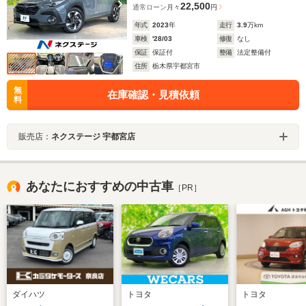
22,500
通常ローン
月々
円
年式
2023
年
走行
3.9
万km
車検
'28/03
修復
なし
保証
保証付
整備
法定整備付
住所
栃木県宇都宮市
無
在庫確認・見積依頼
料
販売店：
ネクステージ 宇都宮店
あなたにおすすめの中古車
［PR］
ダイハツ
トヨタ
トヨタ