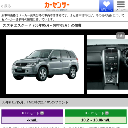
戻る
お気に入り
メニュー
新車時価格はメーカー発表当時の車両本体価格です。また基本情報など、その他の項目について
もメーカー発表時の情報に基いています。
スズキ エスクード（05年05月～08年05月）の燃費
1/6
05年(H17)5月、FMC時の2.7 XSのフロント
JC08モード
10・15モード
-km/L
10.2～13.0km/L