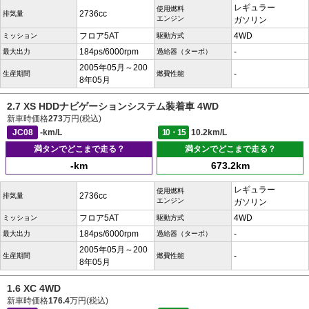
レギュラー
使用燃料
2736cc
排気量
エンジン
ガソリン
フロア5AT
4WD
ミッション
駆動方式
184ps/6000rpm
-
最大出力
過給器（ターボ）
2005年05月～200
-
生産期間
燃費性能
8年05月
2.7 XS HDDナビゲーションシステム装着車 4WD
新車時価格
273
万円(税込)
JC08
-km/L
10・15
10.2km/L
満タンでどこまで走る？
満タンでどこまで走る？
-km
673.2km
レギュラー
使用燃料
2736cc
排気量
エンジン
ガソリン
フロア5AT
4WD
ミッション
駆動方式
184ps/6000rpm
-
最大出力
過給器（ターボ）
2005年05月～200
-
生産期間
燃費性能
8年05月
1.6 XC 4WD
新車時価格
176.4
万円(税込)