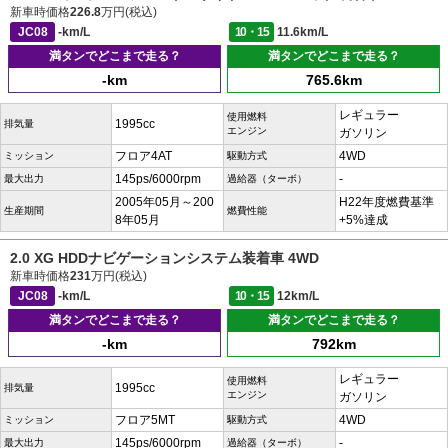
新車時価格
226.8
万円(税込)
JC08
-km/L
10・15
11.6km/L
満タンでどこまで走る？
満タンでどこまで走る？
-km
765.6km
レギュラー
使用燃料
1995cc
排気量
エンジン
ガソリン
フロア4AT
4WD
ミッション
駆動方式
145ps/6000rpm
-
最大出力
過給器（ターボ）
2005年05月～200
H22年度燃費基準
生産期間
燃費性能
8年05月
+5%達成
2.0 XG HDDナビゲーションシステム装着車 4WD
新車時価格
231
万円(税込)
JC08
-km/L
10・15
12km/L
満タンでどこまで走る？
満タンでどこまで走る？
-km
792km
レギュラー
使用燃料
1995cc
排気量
エンジン
ガソリン
フロア5MT
4WD
ミッション
駆動方式
145ps/6000rpm
-
最大出力
過給器（ターボ）