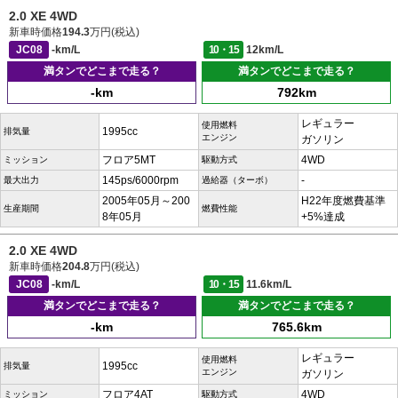
2.0 XE 4WD
新車時価格
194.3
万円(税込)
JC08
-km/L
10・15
12km/L
満タンでどこまで走る？
満タンでどこまで走る？
-km
792km
レギュラー
使用燃料
1995cc
排気量
エンジン
ガソリン
フロア5MT
4WD
ミッション
駆動方式
145ps/6000rpm
-
最大出力
過給器（ターボ）
2005年05月～200
H22年度燃費基準
生産期間
燃費性能
8年05月
+5%達成
2.0 XE 4WD
新車時価格
204.8
万円(税込)
JC08
-km/L
10・15
11.6km/L
満タンでどこまで走る？
満タンでどこまで走る？
-km
765.6km
レギュラー
使用燃料
1995cc
排気量
エンジン
ガソリン
フロア4AT
4WD
ミッション
駆動方式