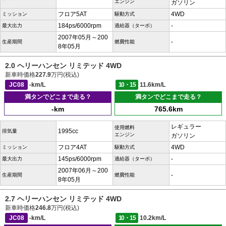
エンジン
ガソリン
フロア5AT
4WD
ミッション
駆動方式
184ps/6000rpm
-
最大出力
過給器（ターボ）
2007年05月～200
-
生産期間
燃費性能
8年05月
2.0 ヘリーハンセン リミテッド 4WD
新車時価格
227.9
万円(税込)
JC08
-km/L
10・15
11.6km/L
満タンでどこまで走る？
満タンでどこまで走る？
-km
765.6km
レギュラー
使用燃料
1995cc
排気量
エンジン
ガソリン
フロア4AT
4WD
ミッション
駆動方式
145ps/6000rpm
-
最大出力
過給器（ターボ）
2007年06月～200
-
生産期間
燃費性能
8年05月
2.7 ヘリーハンセン リミテッド 4WD
新車時価格
246.8
万円(税込)
JC08
-km/L
10・15
10.2km/L