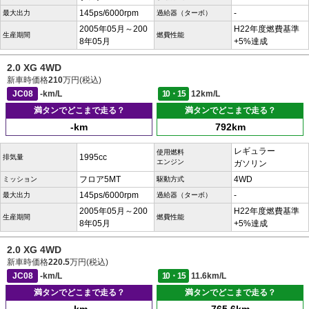
145ps/6000rpm
-
最大出力
過給器（ターボ）
2005年05月～200
H22年度燃費基準
生産期間
燃費性能
8年05月
+5%達成
2.0 XG 4WD
新車時価格
210
万円(税込)
JC08
-km/L
10・15
12km/L
満タンでどこまで走る？
満タンでどこまで走る？
-km
792km
レギュラー
使用燃料
1995cc
排気量
エンジン
ガソリン
フロア5MT
4WD
ミッション
駆動方式
145ps/6000rpm
-
最大出力
過給器（ターボ）
2005年05月～200
H22年度燃費基準
生産期間
燃費性能
8年05月
+5%達成
2.0 XG 4WD
新車時価格
220.5
万円(税込)
JC08
-km/L
10・15
11.6km/L
満タンでどこまで走る？
満タンでどこまで走る？