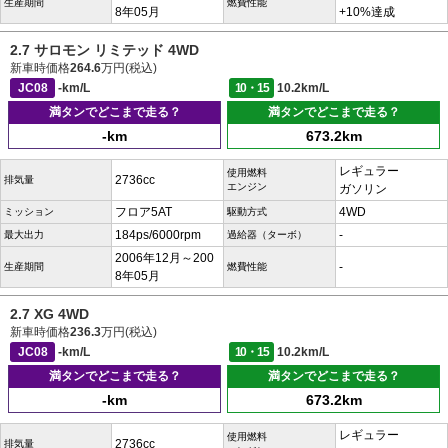
生産期間
燃費性能
8年05月
+10%達成
2.7 サロモン リミテッド 4WD
新車時価格
264.6
万円(税込)
JC08
-km/L
10・15
10.2km/L
満タンでどこまで走る？
満タンでどこまで走る？
-km
673.2km
レギュラー
使用燃料
2736cc
排気量
エンジン
ガソリン
フロア5AT
4WD
ミッション
駆動方式
184ps/6000rpm
-
最大出力
過給器（ターボ）
2006年12月～200
-
生産期間
燃費性能
8年05月
2.7 XG 4WD
新車時価格
236.3
万円(税込)
JC08
-km/L
10・15
10.2km/L
満タンでどこまで走る？
満タンでどこまで走る？
-km
673.2km
レギュラー
使用燃料
2736cc
排気量