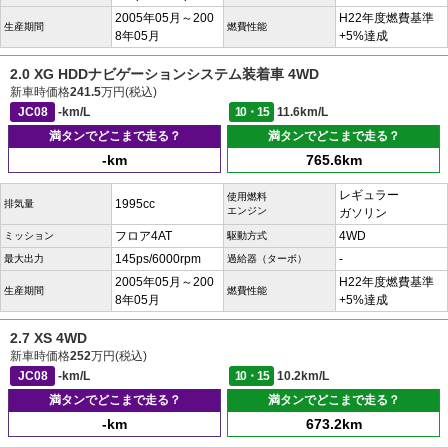
2005年05月～200
H22年度燃費基準
生産期間
燃費性能
8年05月
+5%達成
2.0 XG HDDナビゲーションシステム装着車 4WD
新車時価格
241.5
万円(税込)
JC08
-km/L
10・15
11.6km/L
満タンでどこまで走る？
満タンでどこまで走る？
-km
765.6km
レギュラー
使用燃料
1995cc
排気量
エンジン
ガソリン
フロア4AT
4WD
ミッション
駆動方式
145ps/6000rpm
-
最大出力
過給器（ターボ）
2005年05月～200
H22年度燃費基準
生産期間
燃費性能
8年05月
+5%達成
2.7 XS 4WD
新車時価格
252
万円(税込)
JC08
-km/L
10・15
10.2km/L
満タンでどこまで走る？
満タンでどこまで走る？
-km
673.2km