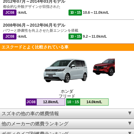
2012年07月～2014年03月モデル
都会的な外観デザインが目指された
JC08
-km/L
10・15
10.6～11.0km/L
2008年06月～2012年06月モデル
パワーと静粛性を向上させた新エンジンを搭載
JC08
-km/L
10・15
9.2～11.0km/L
エスクードとよく比較されている車
ホンダ
フリード
JC08
12.8km/L
10・15
14.0km/L
スズキの他の車の燃費情報
他のメーカーの燃費ランキング
ボディタイプ別燃費ランキング