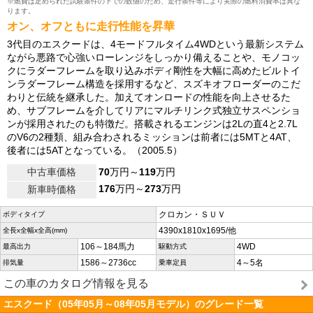
※燃費は定められた試験条件の下での数値のため、走行条件等により実際の燃料消費率は異な
ります。
オン、オフともに走行性能を昇華
3代目のエスクードは、4モードフルタイム4WDという最新システム
ながら悪路で心強いローレンジをしっかり備えることや、モノコッ
クにラダーフレームを取り込みボディ剛性を大幅に高めたビルトイ
ンラダーフレーム構造を採用するなど、スズキオフローダーのこだ
わりと伝統を継承した。加えてオンロードの性能を向上させるた
め、サブフレームを介してリアにマルチリンク式独立サスペンショ
ンが採用されたのも特徴だ。搭載されるエンジンは2Lの直4と2.7L
のV6の2種類、組み合わされるミッションは前者には5MTと4AT、
後者には5ATとなっている。（2005.5）
中古車価格
70
万円～
119
万円
176
万円～
273
万円
新車時価格
クロカン・ＳＵＶ
ボディタイプ
4390x1810x1695/他
全長x全幅x全高(mm)
106～184馬力
4WD
最高出力
駆動方式
1586～2736cc
4～5名
排気量
乗車定員
この車のカタログ情報を見る
エスクード（05年05月～08年05月モデル）のグレード一覧