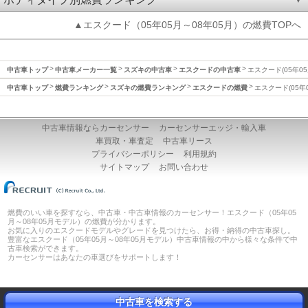
▲エスクード（05年05月～08年05月）の燃費TOPへ
中古車トップ
中古車メーカー一覧
スズキの中古車
エスクードの中古車
エスクード(05年05
中古車トップ
燃費ランキング
スズキの燃費ランキング
エスクードの燃費
エスクード(05年
中古車情報ならカーセンサー
カーセンサーエッジ・輸入車
車買取・車査定
中古車リース
プライバシーポリシー
利用規約
サイトマップ
お問い合わせ
燃費のいい車を探すなら、中古車・中古車情報のカーセンサー！エスクード（05年05
月～08年05月モデル）の燃費が分かります。
お気に入りのエスクードモデルやグレードを見つけたら、お得・納得の中古車探し。
豊富なエスクード（05年05月～08年05月モデル）中古車情報の中から様々な条件で中
古車検索ができます。
カーセンサーはあなたの車選びをサポートします！
中古車を検索する