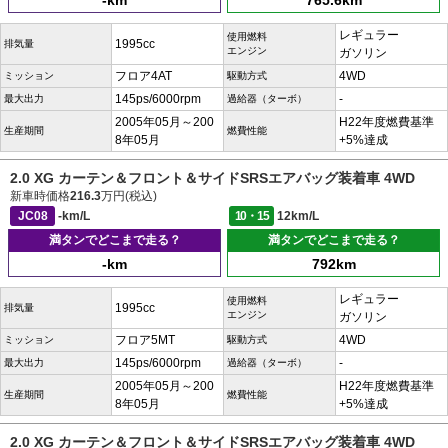
-km
765.6km
レギュラー
使用燃料
1995cc
排気量
エンジン
ガソリン
フロア4AT
4WD
ミッション
駆動方式
145ps/6000rpm
-
最大出力
過給器（ターボ）
2005年05月～200
H22年度燃費基準
生産期間
燃費性能
8年05月
+5%達成
2.0 XG カーテン＆フロント＆サイドSRSエアバッグ装着車 4WD
新車時価格
216.3
万円(税込)
JC08
-km/L
10・15
12km/L
満タンでどこまで走る？
満タンでどこまで走る？
-km
792km
レギュラー
使用燃料
1995cc
排気量
エンジン
ガソリン
フロア5MT
4WD
ミッション
駆動方式
145ps/6000rpm
-
最大出力
過給器（ターボ）
2005年05月～200
H22年度燃費基準
生産期間
燃費性能
8年05月
+5%達成
2.0 XG カーテン＆フロント＆サイドSRSエアバッグ装着車 4WD