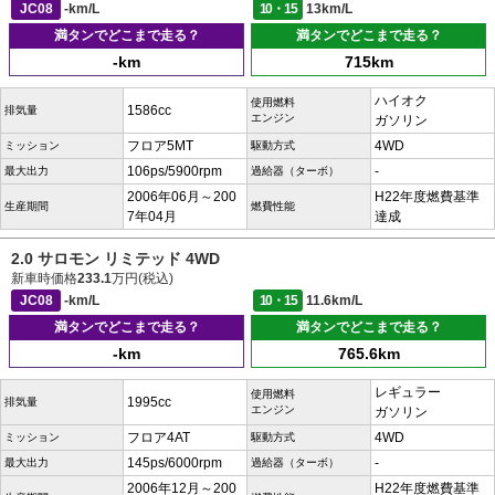
JC08
-km/L
10・15
13km/L
満タンでどこまで走る？
満タンでどこまで走る？
-km
715km
ハイオク
使用燃料
1586cc
排気量
エンジン
ガソリン
フロア5MT
4WD
ミッション
駆動方式
106ps/5900rpm
-
最大出力
過給器（ターボ）
2006年06月～200
H22年度燃費基準
生産期間
燃費性能
7年04月
達成
2.0 サロモン リミテッド 4WD
新車時価格
233.1
万円(税込)
JC08
-km/L
10・15
11.6km/L
満タンでどこまで走る？
満タンでどこまで走る？
-km
765.6km
レギュラー
使用燃料
1995cc
排気量
エンジン
ガソリン
フロア4AT
4WD
ミッション
駆動方式
145ps/6000rpm
-
最大出力
過給器（ターボ）
2006年12月～200
H22年度燃費基準