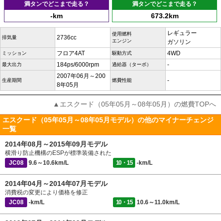
満タンでどこまで走る？
満タンでどこまで走る？
-km
673.2km
レギュラー
使用燃料
2736cc
排気量
エンジン
ガソリン
フロア4AT
4WD
ミッション
駆動方式
184ps/6000rpm
-
最大出力
過給器（ターボ）
2007年06月～200
-
生産期間
燃費性能
8年05月
▲エスクード（05年05月～08年05月）の燃費TOPへ
エスクード（05年05月～08年05月モデル）の他のマイナーチェンジ
一覧
2014年08月～2015年09月モデル
横滑り防止機構のESPが標準装備された
JC08
9.6～10.6km/L
10・15
-km/L
2014年04月～2014年07月モデル
消費税の変更により価格を修正
JC08
-km/L
10・15
10.6～11.0km/L