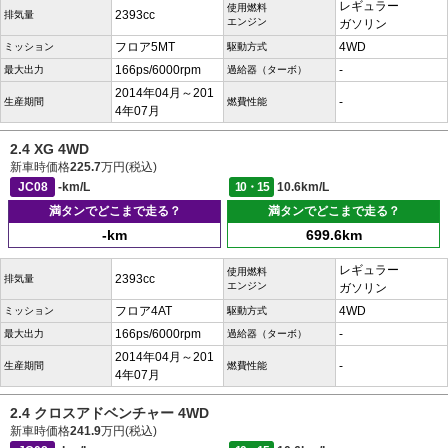
レギュラー
使用燃料
2393cc
排気量
エンジン
ガソリン
フロア5MT
4WD
ミッション
駆動方式
166ps/6000rpm
-
最大出力
過給器（ターボ）
2014年04月～201
-
生産期間
燃費性能
4年07月
2.4 XG 4WD
新車時価格
225.7
万円(税込)
JC08
-km/L
10・15
10.6km/L
満タンでどこまで走る？
満タンでどこまで走る？
-km
699.6km
レギュラー
使用燃料
2393cc
排気量
エンジン
ガソリン
フロア4AT
4WD
ミッション
駆動方式
166ps/6000rpm
-
最大出力
過給器（ターボ）
2014年04月～201
-
生産期間
燃費性能
4年07月
2.4 クロスアドベンチャー 4WD
新車時価格
241.9
万円(税込)