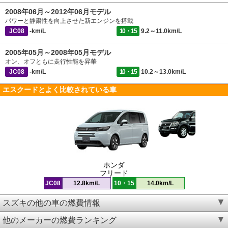
2008年06月～2012年06月モデル
パワーと静粛性を向上させた新エンジンを搭載
JC08
-km/L
10・15
9.2～11.0km/L
2005年05月～2008年05月モデル
オン、オフともに走行性能を昇華
JC08
-km/L
10・15
10.2～13.0km/L
エスクードとよく比較されている車
ホンダ
フリード
JC08
12.8km/L
10・15
14.0km/L
スズキの他の車の燃費情報
他のメーカーの燃費ランキング