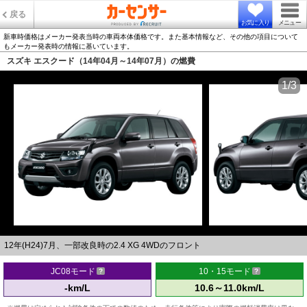
戻る
お気に入り
メニュー
新車時価格はメーカー発表当時の車両本体価格です。また基本情報など、その他の項目について
もメーカー発表時の情報に基いています。
スズキ エスクード（14年04月～14年07月）の燃費
1/3
12年(H24)7月、一部改良時の2.4 XG 4WDのフロント
JC08モード
10・15モード
-km/L
10.6～11.0km/L