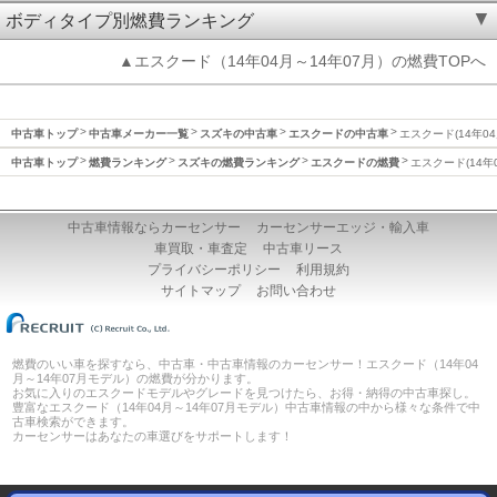
ボディタイプ別燃費ランキング
▲エスクード（14年04月～14年07月）の燃費TOPへ
中古車トップ
中古車メーカー一覧
スズキの中古車
エスクードの中古車
エスクード(14年04
中古車トップ
燃費ランキング
スズキの燃費ランキング
エスクードの燃費
エスクード(14年
中古車情報ならカーセンサー
カーセンサーエッジ・輸入車
車買取・車査定
中古車リース
プライバシーポリシー
利用規約
サイトマップ
お問い合わせ
燃費のいい車を探すなら、中古車・中古車情報のカーセンサー！エスクード（14年04
月～14年07月モデル）の燃費が分かります。
お気に入りのエスクードモデルやグレードを見つけたら、お得・納得の中古車探し。
豊富なエスクード（14年04月～14年07月モデル）中古車情報の中から様々な条件で中
古車検索ができます。
カーセンサーはあなたの車選びをサポートします！