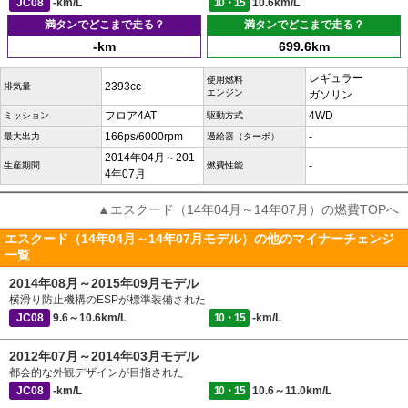
JC08
-km/L
10・15
10.6km/L
満タンでどこまで走る？
満タンでどこまで走る？
-km
699.6km
レギュラー
使用燃料
2393cc
排気量
エンジン
ガソリン
フロア4AT
4WD
ミッション
駆動方式
166ps/6000rpm
-
最大出力
過給器（ターボ）
2014年04月～201
-
生産期間
燃費性能
4年07月
▲エスクード（14年04月～14年07月）の燃費TOPへ
エスクード（14年04月～14年07月モデル）の他のマイナーチェンジ
一覧
2014年08月～2015年09月モデル
横滑り防止機構のESPが標準装備された
JC08
9.6～10.6km/L
10・15
-km/L
2012年07月～2014年03月モデル
都会的な外観デザインが目指された
JC08
-km/L
10・15
10.6～11.0km/L