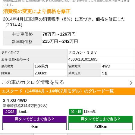
※燃費は定められた試験条件の下での数値のため、走行条件等により実際の燃料消費率は異な
ります。
消費税の変更により価格を修正
2014年4月1日以降の消費税率（8％）に基づき、価格を修正した
（2014.4）
中古車価格
78
万円～
126
万円
215
万円～
242
万円
新車時価格
クロカン・ＳＵＶ
ボディタイプ
4300x1810x1695
全長x全幅x全高(mm)
166馬力
4WD
最高出力
駆動方式
2393cc
5名
排気量
乗車定員
この車のカタログ情報を見る
エスクード（14年04月～14年07月モデル）のグレード一覧
2.4 XG 4WD
新車時価格
214.9
万円(税込)
JC08
-km/L
10・15
11km/L
満タンでどこまで走る？
満タンでどこまで走る？
-km
726km