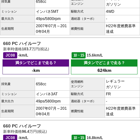
658cc
排気量
エンジン
ガソリン
インパネ5MT
4WD
ミッション
駆動方式
49ps/5800rpm
-
最大出力
過給器（ターボ）
2007年07月～201
H22年度燃費基準
生産期間
燃費性能
0年04月
達成
660 PC ハイルーフ
新車時価格
103.7
万円(税込)
JC08
-km/L
10・15
15.6km/L
満タンでどこまで走る？
満タンでどこまで走る？
-km
624km
レギュラー
使用燃料
658cc
排気量
エンジン
ガソリン
インパネ3AT
FR
ミッション
駆動方式
49ps/5800rpm
-
最大出力
過給器（ターボ）
2007年07月～201
H22年度燃費基準
生産期間
燃費性能
0年04月
達成
660 PC ハイルーフ
新車時価格
96.4
万円(税込)
JC08
-km/L
10・15
16.8km/L