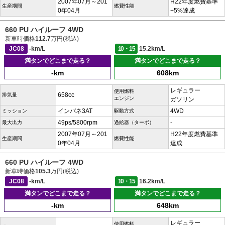
2007年07月～201
H22年度燃費基準
生産期間
燃費性能
0年04月
+5%達成
660 PU ハイルーフ 4WD
新車時価格
112.7
万円(税込)
JC08
-km/L
10・15
15.2km/L
満タンでどこまで走る？
満タンでどこまで走る？
-km
608km
レギュラー
使用燃料
658cc
排気量
エンジン
ガソリン
インパネ3AT
4WD
ミッション
駆動方式
49ps/5800rpm
-
最大出力
過給器（ターボ）
2007年07月～201
H22年度燃費基準
生産期間
燃費性能
0年04月
達成
660 PU ハイルーフ 4WD
新車時価格
105.3
万円(税込)
JC08
-km/L
10・15
16.2km/L
満タンでどこまで走る？
満タンでどこまで走る？
-km
648km
レギュラー
使用燃料