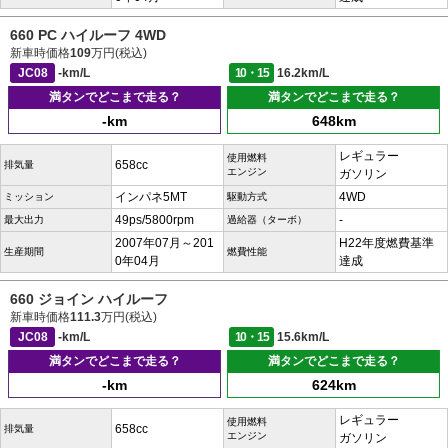
660 PC ハイルーフ 4WD
新車時価格
109
万円(税込)
JC08
-km/L
10・15
16.2km/L
満タンでどこまで走る？
満タンでどこまで走る？
-km
648km
レギュラー
使用燃料
658cc
排気量
エンジン
ガソリン
インパネ5MT
4WD
ミッション
駆動方式
49ps/5800rpm
-
最大出力
過給器（ターボ）
2007年07月～201
H22年度燃費基準
生産期間
燃費性能
0年04月
達成
660 ジョイン ハイルーフ
新車時価格
111.3
万円(税込)
JC08
-km/L
10・15
15.6km/L
満タンでどこまで走る？
満タンでどこまで走る？
-km
624km
レギュラー
使用燃料
658cc
排気量
エンジン
ガソリン