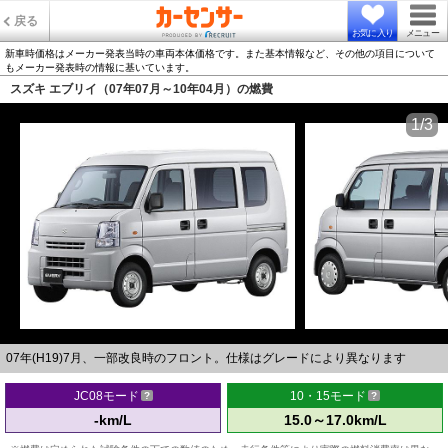
戻る
お気に入り
メニュー
新車時価格はメーカー発表当時の車両本体価格です。また基本情報など、その他の項目について
もメーカー発表時の情報に基いています。
スズキ エブリイ（07年07月～10年04月）の燃費
1/3
07年(H19)7月、一部改良時のフロント。仕様はグレードにより異なります
JC08モード
10・15モード
-km/L
15.0～17.0km/L