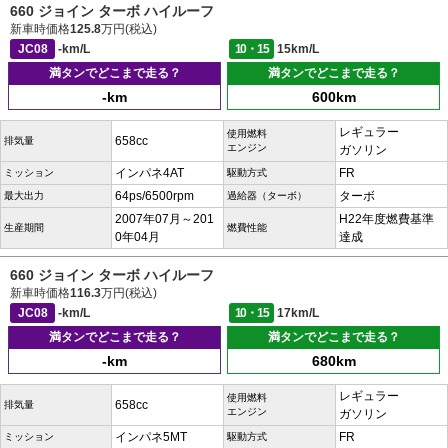
660 ジョイン ターボ ハイルーフ
新車時価格
125.8
万円(税込)
JC08
-km/L
10・15
15km/L
満タンでどこまで走る？
満タンでどこまで走る？
-km
600km
レギュラー
使用燃料
658cc
排気量
エンジン
ガソリン
インパネ4AT
FR
ミッション
駆動方式
64ps/6500rpm
ターボ
最大出力
過給器（ターボ）
2007年07月～201
H22年度燃費基準
生産期間
燃費性能
0年04月
達成
660 ジョイン ターボ ハイルーフ
新車時価格
116.3
万円(税込)
JC08
-km/L
10・15
17km/L
満タンでどこまで走る？
満タンでどこまで走る？
-km
680km
レギュラー
使用燃料
658cc
排気量
エンジン
ガソリン
インパネ5MT
FR
ミッション
駆動方式