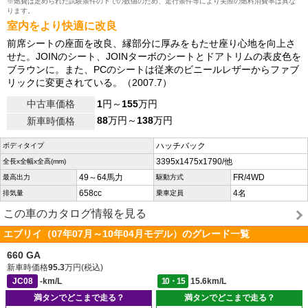
※燃費は定められた試験条件の下での数値のため、走行条件等により実際の燃料消費率は異な
ります。
室内をより快適に改良
前席シートの座面を改良、縁部分に厚みをもたせ座り心地を向上さ
せた。JOINのシート、JOINターボのシートとドアトリムの表皮色を
ブラウンに。また、PCのシートは従来のビニールレザーからファブ
リックに変更されている。（2007.7）
中古車価格
1
円～
155
万円
88
万円～
138
万円
新車時価格
ハッチバック
ボディタイプ
3395x1475x1790/他
全長x全幅x全高(mm)
49～64馬力
FR/4WD
最高出力
駆動方式
658cc
4名
排気量
乗車定員
この車のカタログ情報を見る
エブリイ（07年07月～10年04月モデル）のグレード一覧
660 GA
新車時価格
95.3
万円(税込)
JC08
-km/L
10・15
15.6km/L
満タンでどこまで走る？
満タンでどこまで走る？