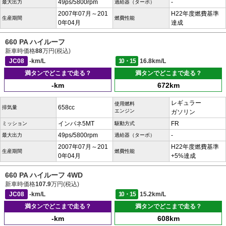
49ps/5800rpm
-
最大出力
過給器（ターボ）
2007年07月～201
H22年度燃費基準
生産期間
燃費性能
0年04月
達成
660 PA ハイルーフ
新車時価格
88
万円(税込)
JC08
-km/L
10・15
16.8km/L
満タンでどこまで走る？
満タンでどこまで走る？
-km
672km
レギュラー
使用燃料
658cc
排気量
エンジン
ガソリン
インパネ5MT
FR
ミッション
駆動方式
49ps/5800rpm
-
最大出力
過給器（ターボ）
2007年07月～201
H22年度燃費基準
生産期間
燃費性能
0年04月
+5%達成
660 PA ハイルーフ 4WD
新車時価格
107.9
万円(税込)
JC08
-km/L
10・15
15.2km/L
満タンでどこまで走る？
満タンでどこまで走る？
-km
608km