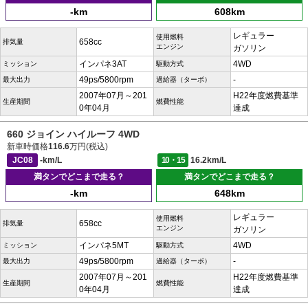
-km
608km
レギュラー
使用燃料
658cc
排気量
エンジン
ガソリン
インパネ3AT
4WD
ミッション
駆動方式
49ps/5800rpm
-
最大出力
過給器（ターボ）
2007年07月～201
H22年度燃費基準
生産期間
燃費性能
0年04月
達成
660 ジョイン ハイルーフ 4WD
新車時価格
116.6
万円(税込)
JC08
-km/L
10・15
16.2km/L
満タンでどこまで走る？
満タンでどこまで走る？
-km
648km
レギュラー
使用燃料
658cc
排気量
エンジン
ガソリン
インパネ5MT
4WD
ミッション
駆動方式
49ps/5800rpm
-
最大出力
過給器（ターボ）
2007年07月～201
H22年度燃費基準
生産期間
燃費性能
0年04月
達成