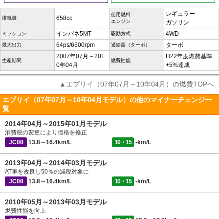
レギュラー
使用燃料
658cc
排気量
エンジン
ガソリン
インパネ5MT
4WD
ミッション
駆動方式
64ps/6500rpm
ターボ
最大出力
過給器（ターボ）
2007年07月～201
H22年度燃費基準
生産期間
燃費性能
0年04月
+5%達成
▲エブリイ（07年07月～10年04月）の燃費TOPへ
エブリイ（07年07月～10年04月モデル）の他のマイナーチェンジ一
覧
2014年04月～2015年01月モデル
消費税の変更により価格を修正
JC08
13.8～16.4km/L
10・15
-km/L
2013年04月～2014年03月モデル
AT車を改良し50％の減税対象に
JC08
13.8～16.4km/L
10・15
-km/L
2010年05月～2013年03月モデル
燃費性能を向上