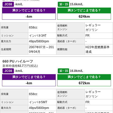
JC08
-km/L
10・15
15.6km/L
満タンでどこまで走る？
満タンでどこまで走る？
-km
624km
レギュラー
使用燃料
658cc
排気量
エンジン
ガソリン
インパネ3AT
FR
ミッション
駆動方式
49ps/5800rpm
-
最大出力
過給器（ターボ）
2007年07月～201
H22年度燃費基準
生産期間
燃費性能
0年04月
達成
660 PU ハイルーフ
新車時価格
92.7
万円(税込)
JC08
-km/L
10・15
16.8km/L
満タンでどこまで走る？
満タンでどこまで走る？
-km
672km
レギュラー
使用燃料
658cc
排気量
エンジン
ガソリン
インパネ5MT
FR
ミッション
駆動方式
49ps/5800rpm
-
最大出力
過給器（ターボ）