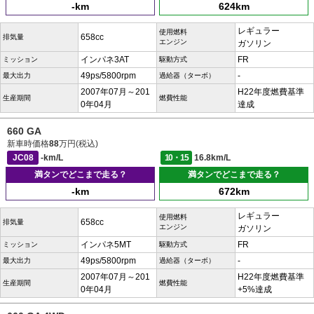
-km
624km
レギュラー
使用燃料
658cc
排気量
エンジン
ガソリン
インパネ3AT
FR
ミッション
駆動方式
49ps/5800rpm
-
最大出力
過給器（ターボ）
2007年07月～201
H22年度燃費基準
生産期間
燃費性能
0年04月
達成
660 GA
新車時価格
88
万円(税込)
JC08
-km/L
10・15
16.8km/L
満タンでどこまで走る？
満タンでどこまで走る？
-km
672km
レギュラー
使用燃料
658cc
排気量
エンジン
ガソリン
インパネ5MT
FR
ミッション
駆動方式
49ps/5800rpm
-
最大出力
過給器（ターボ）
2007年07月～201
H22年度燃費基準
生産期間
燃費性能
0年04月
+5%達成