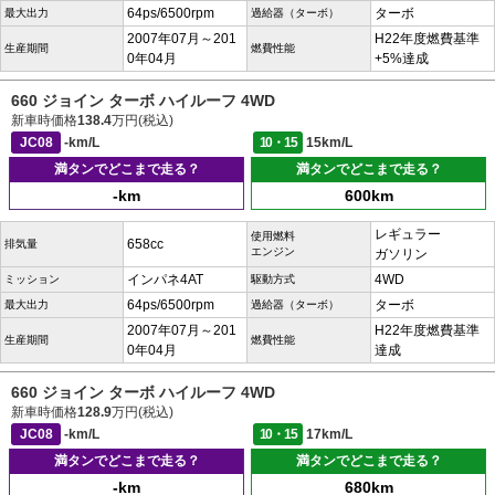
64ps/6500rpm
ターボ
最大出力
過給器（ターボ）
2007年07月～201
H22年度燃費基準
生産期間
燃費性能
0年04月
+5%達成
660 ジョイン ターボ ハイルーフ 4WD
新車時価格
138.4
万円(税込)
JC08
-km/L
10・15
15km/L
満タンでどこまで走る？
満タンでどこまで走る？
-km
600km
レギュラー
使用燃料
658cc
排気量
エンジン
ガソリン
インパネ4AT
4WD
ミッション
駆動方式
64ps/6500rpm
ターボ
最大出力
過給器（ターボ）
2007年07月～201
H22年度燃費基準
生産期間
燃費性能
0年04月
達成
660 ジョイン ターボ ハイルーフ 4WD
新車時価格
128.9
万円(税込)
JC08
-km/L
10・15
17km/L
満タンでどこまで走る？
満タンでどこまで走る？
-km
680km