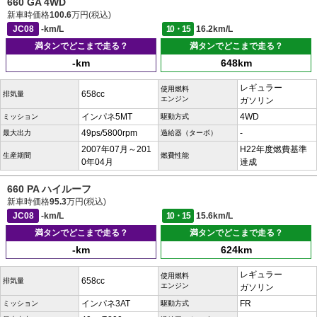
660 GA 4WD
新車時価格
100.6
万円(税込)
JC08
-km/L
10・15
16.2km/L
満タンでどこまで走る？
満タンでどこまで走る？
-km
648km
レギュラー
使用燃料
658cc
排気量
エンジン
ガソリン
インパネ5MT
4WD
ミッション
駆動方式
49ps/5800rpm
-
最大出力
過給器（ターボ）
2007年07月～201
H22年度燃費基準
生産期間
燃費性能
0年04月
達成
660 PA ハイルーフ
新車時価格
95.3
万円(税込)
JC08
-km/L
10・15
15.6km/L
満タンでどこまで走る？
満タンでどこまで走る？
-km
624km
レギュラー
使用燃料
658cc
排気量
エンジン
ガソリン
インパネ3AT
FR
ミッション
駆動方式