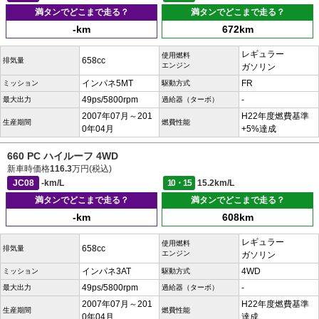
満タンでどこまで走る？
満タンでどこまで走る？
-km
672km
レギュラー
使用燃料
658cc
排気量
エンジン
ガソリン
インパネ5MT
FR
ミッション
駆動方式
49ps/5800rpm
-
最大出力
過給器（ターボ）
2007年07月～201
H22年度燃費基準
生産期間
燃費性能
0年04月
+5%達成
660 PC ハイルーフ 4WD
新車時価格
116.3
万円(税込)
JC08
-km/L
10・15
15.2km/L
満タンでどこまで走る？
満タンでどこまで走る？
-km
608km
レギュラー
使用燃料
658cc
排気量
エンジン
ガソリン
インパネ3AT
4WD
ミッション
駆動方式
49ps/5800rpm
-
最大出力
過給器（ターボ）
2007年07月～201
H22年度燃費基準
生産期間
燃費性能
0年04月
達成