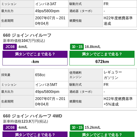
インパネ3AT
FR
ミッション
駆動方式
49ps/5800rpm
-
最大出力
過給器（ターボ）
2007年07月～201
H22年度燃費基準
生産期間
燃費性能
0年04月
達成
660 ジョイン ハイルーフ
新車時価格
104
万円(税込)
JC08
-km/L
10・15
16.8km/L
満タンでどこまで走る？
満タンでどこまで走る？
-km
672km
レギュラー
使用燃料
658cc
排気量
エンジン
ガソリン
インパネ5MT
FR
ミッション
駆動方式
49ps/5800rpm
-
最大出力
過給器（ターボ）
2007年07月～201
H22年度燃費基準
生産期間
燃費性能
0年04月
+5%達成
660 ジョイン ハイルーフ 4WD
新車時価格
123.9
万円(税込)
JC08
-km/L
10・15
15.2km/L
満タンでどこまで走る？
満タンでどこまで走る？