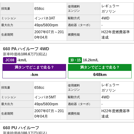
レギュラー
使用燃料
658cc
排気量
エンジン
ガソリン
インパネ3AT
4WD
ミッション
駆動方式
49ps/5800rpm
-
最大出力
過給器（ターボ）
2007年07月～201
H22年度燃費基準
生産期間
燃費性能
0年04月
達成
660 PA ハイルーフ 4WD
新車時価格
100.6
万円(税込)
JC08
-km/L
10・15
16.2km/L
満タンでどこまで走る？
満タンでどこまで走る？
-km
648km
レギュラー
使用燃料
658cc
排気量
エンジン
ガソリン
インパネ5MT
4WD
ミッション
駆動方式
49ps/5800rpm
-
最大出力
過給器（ターボ）
2007年07月～201
H22年度燃費基準
生産期間
燃費性能
0年04月
達成
660 PU ハイルーフ
新車時価格
100.1
万円(税込)