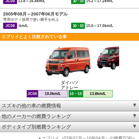
JC08
13.8～16.4km/L
10・15
15.2～17.2km/L
2005年08月～2007年06月モデル
専用ボディ採用で使い勝手を向上
JC08
-km/L
10・15
15.0～17.0km/L
エブリイとよく比較されている車
ダイハツ
アトレー
JC08
19.0km/L
10・15
13.8km/L
スズキの他の車の燃費情報
他のメーカーの燃費ランキング
ボディタイプ別燃費ランキング
▲エブリイ（07年07月～10年04月）の燃費TOPへ