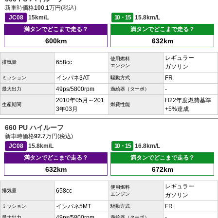
新車時価格
100.1
万円(税込)
JC08
15km/L
10・15
15.8km/L
満タンでどこまで走る？
満タンでどこまで走る？
600km
632km
レギュラー
使用燃料
658cc
排気量
エンジン
ガソリン
インパネ3AT
FR
ミッション
駆動方式
49ps/5800rpm
-
最大出力
過給器（ターボ）
2010年05月～201
H22年度燃費基準
生産期間
燃費性能
3年03月
+5%達成
660 PU ハイルーフ
新車時価格
92.7
万円(税込)
JC08
15.8km/L
10・15
16.8km/L
満タンでどこまで走る？
満タンでどこまで走る？
632km
672km
レギュラー
使用燃料
658cc
排気量
エンジン
ガソリン
インパネ5MT
FR
ミッション
駆動方式
49ps/5800rpm
-
最大出力
過給器（ターボ）