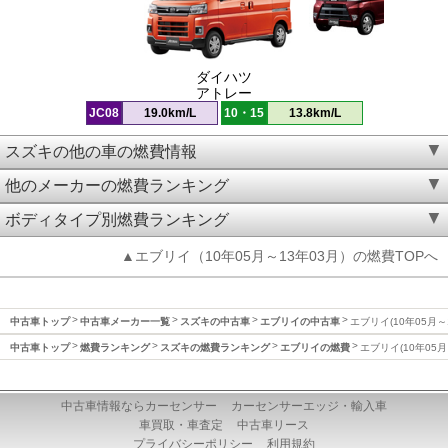
ダイハツ
アトレー
JC08
19.0km/L
10・15
13.8km/L
スズキの他の車の燃費情報
他のメーカーの燃費ランキング
ボディタイプ別燃費ランキング
▲エブリイ（10年05月～13年03月）の燃費TOPへ
中古車トップ
中古車メーカー一覧
スズキの中古車
エブリイの中古車
エブリイ(10年05月～
中古車トップ
燃費ランキング
スズキの燃費ランキング
エブリイの燃費
エブリイ(10年05月
中古車情報ならカーセンサー
カーセンサーエッジ・輸入車
車買取・車査定
中古車リース
プライバシーポリシー
利用規約