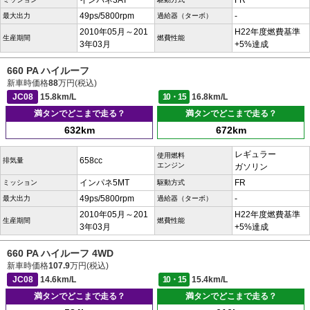
インパネ3AT
FR
49ps/5800rpm
-
最大出力
過給器（ターボ）
2010年05月～201
H22年度燃費基準
生産期間
燃費性能
3年03月
+5%達成
660 PA ハイルーフ
新車時価格
88
万円(税込)
JC08
15.8km/L
10・15
16.8km/L
満タンでどこまで走る？
満タンでどこまで走る？
632km
672km
レギュラー
使用燃料
658cc
排気量
エンジン
ガソリン
インパネ5MT
FR
ミッション
駆動方式
49ps/5800rpm
-
最大出力
過給器（ターボ）
2010年05月～201
H22年度燃費基準
生産期間
燃費性能
3年03月
+5%達成
660 PA ハイルーフ 4WD
新車時価格
107.9
万円(税込)
JC08
14.6km/L
10・15
15.4km/L
満タンでどこまで走る？
満タンでどこまで走る？