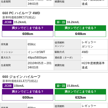
生産期間
燃費性能
3年03月
達成
660 PC ハイルーフ 4WD
新車時価格
109
万円(税込)
JC08
15.2km/L
10・15
16.2km/L
満タンでどこまで走る？
満タンでどこまで走る？
608km
648km
レギュラー
使用燃料
658cc
排気量
エンジン
ガソリン
インパネ5MT
4WD
ミッション
駆動方式
49ps/5800rpm
-
最大出力
過給器（ターボ）
2010年05月～201
H22年度燃費基準
生産期間
燃費性能
3年03月
達成
660 ジョイン ハイルーフ
新車時価格
111.3
万円(税込)
JC08
15km/L
10・15
15.8km/L
満タンでどこまで走る？
満タンでどこまで走る？
600km
632km
レギュラー
使用燃料
排気量