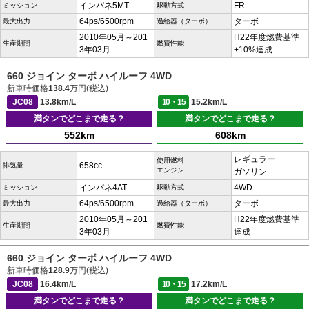
インパネ5MT
FR
ミッション
駆動方式
64ps/6500rpm
ターボ
最大出力
過給器（ターボ）
2010年05月～201
H22年度燃費基準
生産期間
燃費性能
3年03月
+10%達成
660 ジョイン ターボ ハイルーフ 4WD
新車時価格
138.4
万円(税込)
JC08
13.8km/L
10・15
15.2km/L
満タンでどこまで走る？
満タンでどこまで走る？
552km
608km
レギュラー
使用燃料
658cc
排気量
エンジン
ガソリン
インパネ4AT
4WD
ミッション
駆動方式
64ps/6500rpm
ターボ
最大出力
過給器（ターボ）
2010年05月～201
H22年度燃費基準
生産期間
燃費性能
3年03月
達成
660 ジョイン ターボ ハイルーフ 4WD
新車時価格
128.9
万円(税込)
JC08
16.4km/L
10・15
17.2km/L
満タンでどこまで走る？
満タンでどこまで走る？