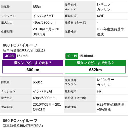
レギュラー
使用燃料
658cc
排気量
エンジン
ガソリン
インパネ5MT
4WD
ミッション
駆動方式
49ps/5800rpm
-
最大出力
過給器（ターボ）
2010年05月～201
H22年度燃費基準
生産期間
燃費性能
3年03月
達成
660 PC ハイルーフ
新車時価格
103.7
万円(税込)
JC08
15km/L
10・15
15.8km/L
満タンでどこまで走る？
満タンでどこまで走る？
600km
632km
レギュラー
使用燃料
658cc
排気量
エンジン
ガソリン
インパネ3AT
FR
ミッション
駆動方式
49ps/5800rpm
-
最大出力
過給器（ターボ）
2010年05月～201
H22年度燃費基準
生産期間
燃費性能
3年03月
+5%達成
660 PC ハイルーフ
新車時価格
96.4
万円(税込)