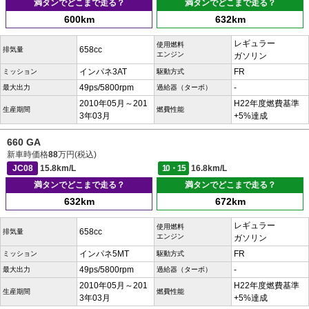
満タンでどこまで走る？
満タンでどこまで走る？
600km
632km
レギュラー
使用燃料
658cc
排気量
エンジン
ガソリン
インパネ3AT
FR
ミッション
駆動方式
49ps/5800rpm
-
最大出力
過給器（ターボ）
2010年05月～201
H22年度燃費基準
生産期間
燃費性能
3年03月
+5%達成
660 GA
新車時価格
88
万円(税込)
JC08
15.8km/L
10・15
16.8km/L
満タンでどこまで走る？
満タンでどこまで走る？
632km
672km
レギュラー
使用燃料
658cc
排気量
エンジン
ガソリン
インパネ5MT
FR
ミッション
駆動方式
49ps/5800rpm
-
最大出力
過給器（ターボ）
2010年05月～201
H22年度燃費基準
生産期間
燃費性能
3年03月
+5%達成