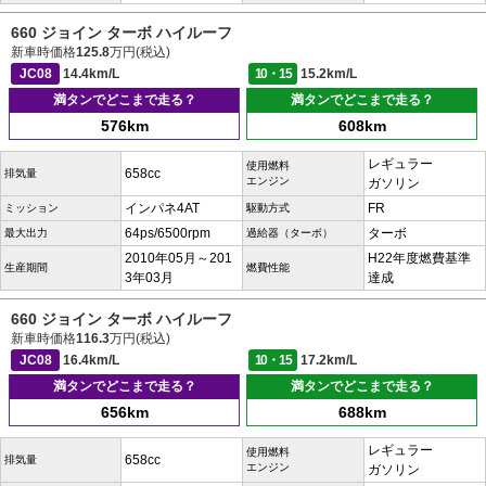
660 ジョイン ターボ ハイルーフ
新車時価格
125.8
万円(税込)
JC08
14.4km/L
10・15
15.2km/L
満タンでどこまで走る？
満タンでどこまで走る？
576km
608km
レギュラー
使用燃料
658cc
排気量
エンジン
ガソリン
インパネ4AT
FR
ミッション
駆動方式
64ps/6500rpm
ターボ
最大出力
過給器（ターボ）
2010年05月～201
H22年度燃費基準
生産期間
燃費性能
3年03月
達成
660 ジョイン ターボ ハイルーフ
新車時価格
116.3
万円(税込)
JC08
16.4km/L
10・15
17.2km/L
満タンでどこまで走る？
満タンでどこまで走る？
656km
688km
レギュラー
使用燃料
658cc
排気量
エンジン
ガソリン