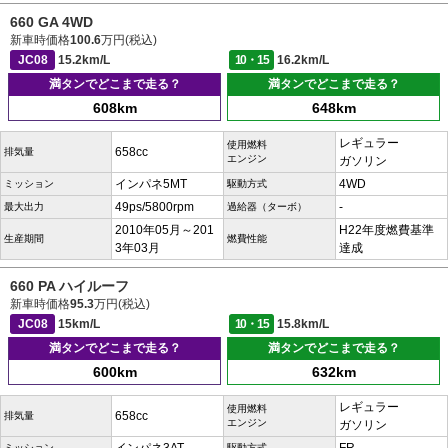
660 GA 4WD
新車時価格
100.6
万円(税込)
JC08
15.2km/L
10・15
16.2km/L
満タンでどこまで走る？
満タンでどこまで走る？
608km
648km
レギュラー
使用燃料
658cc
排気量
エンジン
ガソリン
インパネ5MT
4WD
ミッション
駆動方式
49ps/5800rpm
-
最大出力
過給器（ターボ）
2010年05月～201
H22年度燃費基準
生産期間
燃費性能
3年03月
達成
660 PA ハイルーフ
新車時価格
95.3
万円(税込)
JC08
15km/L
10・15
15.8km/L
満タンでどこまで走る？
満タンでどこまで走る？
600km
632km
レギュラー
使用燃料
658cc
排気量
エンジン
ガソリン
ミッション
駆動方式