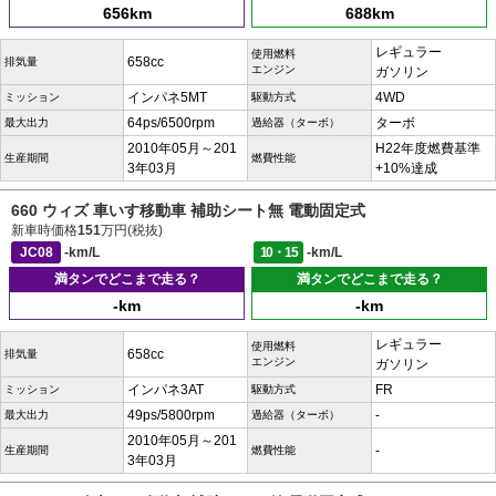
656km
688km
レギュラー
使用燃料
658cc
排気量
エンジン
ガソリン
インパネ5MT
4WD
ミッション
駆動方式
64ps/6500rpm
ターボ
最大出力
過給器（ターボ）
2010年05月～201
H22年度燃費基準
生産期間
燃費性能
3年03月
+10%達成
660 ウィズ 車いす移動車 補助シート無 電動固定式
新車時価格
151
万円(税抜)
JC08
-km/L
10・15
-km/L
満タンでどこまで走る？
満タンでどこまで走る？
-km
-km
レギュラー
使用燃料
658cc
排気量
エンジン
ガソリン
インパネ3AT
FR
ミッション
駆動方式
49ps/5800rpm
-
最大出力
過給器（ターボ）
2010年05月～201
-
生産期間
燃費性能
3年03月