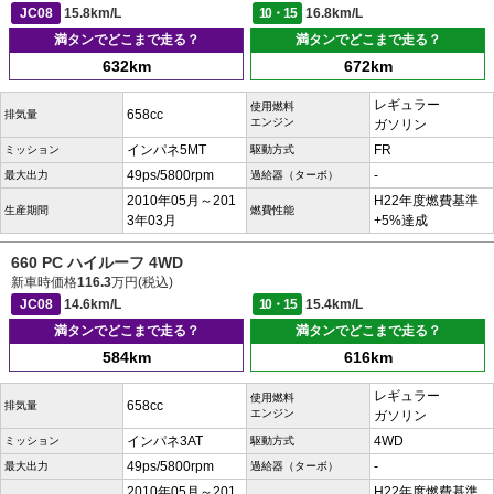
JC08
15.8km/L
10・15
16.8km/L
満タンでどこまで走る？
満タンでどこまで走る？
632km
672km
レギュラー
使用燃料
658cc
排気量
エンジン
ガソリン
インパネ5MT
FR
ミッション
駆動方式
49ps/5800rpm
-
最大出力
過給器（ターボ）
2010年05月～201
H22年度燃費基準
生産期間
燃費性能
3年03月
+5%達成
660 PC ハイルーフ 4WD
新車時価格
116.3
万円(税込)
JC08
14.6km/L
10・15
15.4km/L
満タンでどこまで走る？
満タンでどこまで走る？
584km
616km
レギュラー
使用燃料
658cc
排気量
エンジン
ガソリン
インパネ3AT
4WD
ミッション
駆動方式
49ps/5800rpm
-
最大出力
過給器（ターボ）
2010年05月～201
H22年度燃費基準