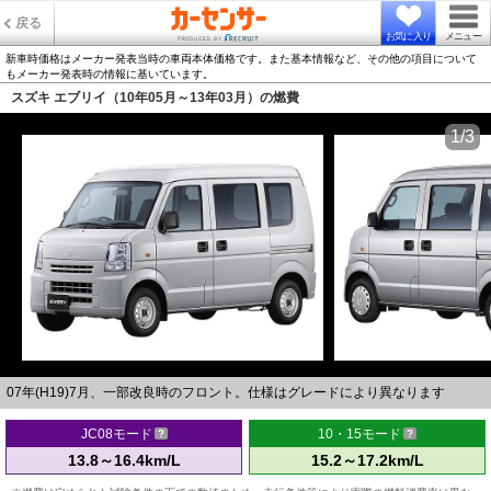
戻る
お気に入り
メニュー
新車時価格はメーカー発表当時の車両本体価格です。また基本情報など、その他の項目について
もメーカー発表時の情報に基いています。
スズキ エブリイ（10年05月～13年03月）の燃費
1/3
07年(H19)7月、一部改良時のフロント。仕様はグレードにより異なります
JC08モード
10・15モード
13.8～16.4km/L
15.2～17.2km/L