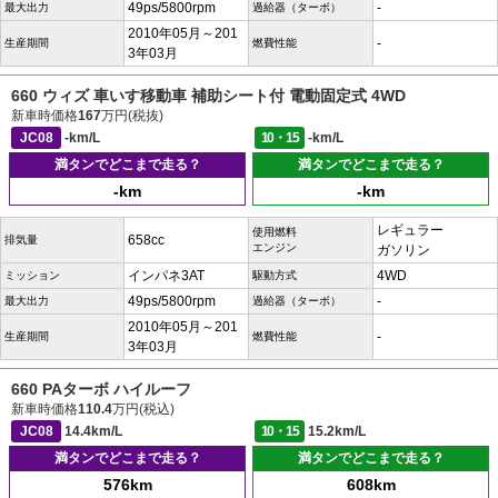
49ps/5800rpm
-
最大出力
過給器（ターボ）
2010年05月～201
-
生産期間
燃費性能
3年03月
660 ウィズ 車いす移動車 補助シート付 電動固定式 4WD
新車時価格
167
万円(税抜)
JC08
-km/L
10・15
-km/L
満タンでどこまで走る？
満タンでどこまで走る？
-km
-km
レギュラー
使用燃料
658cc
排気量
エンジン
ガソリン
インパネ3AT
4WD
ミッション
駆動方式
49ps/5800rpm
-
最大出力
過給器（ターボ）
2010年05月～201
-
生産期間
燃費性能
3年03月
660 PAターボ ハイルーフ
新車時価格
110.4
万円(税込)
JC08
14.4km/L
10・15
15.2km/L
満タンでどこまで走る？
満タンでどこまで走る？
576km
608km