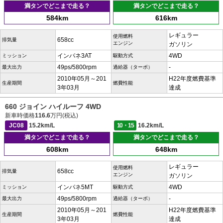
満タンでどこまで走る？
満タンでどこまで走る？
584km
616km
レギュラー
使用燃料
658cc
排気量
エンジン
ガソリン
インパネ3AT
4WD
ミッション
駆動方式
49ps/5800rpm
-
最大出力
過給器（ターボ）
2010年05月～201
H22年度燃費基準
生産期間
燃費性能
3年03月
達成
660 ジョイン ハイルーフ 4WD
新車時価格
116.6
万円(税込)
JC08
15.2km/L
10・15
16.2km/L
満タンでどこまで走る？
満タンでどこまで走る？
608km
648km
レギュラー
使用燃料
658cc
排気量
エンジン
ガソリン
インパネ5MT
4WD
ミッション
駆動方式
49ps/5800rpm
-
最大出力
過給器（ターボ）
2010年05月～201
H22年度燃費基準
生産期間
燃費性能
3年03月
達成