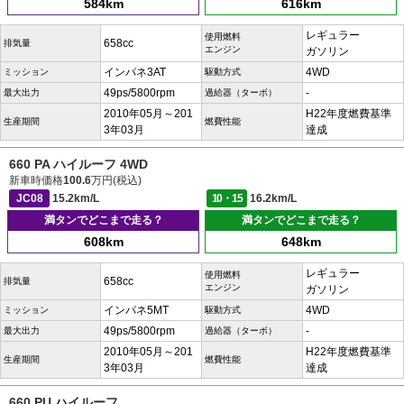
584km
616km
レギュラー
使用燃料
658cc
排気量
エンジン
ガソリン
インパネ3AT
4WD
ミッション
駆動方式
49ps/5800rpm
-
最大出力
過給器（ターボ）
2010年05月～201
H22年度燃費基準
生産期間
燃費性能
3年03月
達成
660 PA ハイルーフ 4WD
新車時価格
100.6
万円(税込)
JC08
15.2km/L
10・15
16.2km/L
満タンでどこまで走る？
満タンでどこまで走る？
608km
648km
レギュラー
使用燃料
658cc
排気量
エンジン
ガソリン
インパネ5MT
4WD
ミッション
駆動方式
49ps/5800rpm
-
最大出力
過給器（ターボ）
2010年05月～201
H22年度燃費基準
生産期間
燃費性能
3年03月
達成
660 PU ハイルーフ