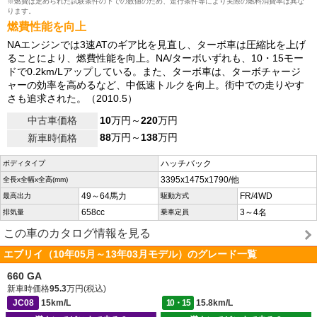
※燃費は定められた試験条件の下での数値のため、走行条件等により実際の燃料消費率は異な
ります。
燃費性能を向上
NAエンジンでは3速ATのギア比を見直し、ターボ車は圧縮比を上げ
ることにより、燃費性能を向上。NA/ターボいずれも、10・15モー
ドで0.2km/Lアップしている。また、ターボ車は、ターボチャージ
ャーの効率を高めるなど、中低速トルクを向上。街中での走りやす
さも追求された。（2010.5）
中古車価格
10
万円～
220
万円
88
万円～
138
万円
新車時価格
ハッチバック
ボディタイプ
3395x1475x1790/他
全長x全幅x全高(mm)
49～64馬力
FR/4WD
最高出力
駆動方式
658cc
3～4名
排気量
乗車定員
この車のカタログ情報を見る
エブリイ（10年05月～13年03月モデル）のグレード一覧
660 GA
新車時価格
95.3
万円(税込)
JC08
15km/L
10・15
15.8km/L