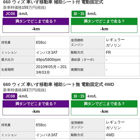
660 ウィズ 車いす移動車 補助シート付 電動固定式
新車時価格
155
万円(税抜)
JC08
-km/L
10・15
-km/L
満タンでどこまで走る？
満タンでどこまで走る？
-km
-km
レギュラー
使用燃料
658cc
排気量
エンジン
ガソリン
インパネ3AT
FR
ミッション
駆動方式
49ps/5800rpm
-
最大出力
過給器（ターボ）
2010年05月～201
-
生産期間
燃費性能
3年03月
660 ウィズ 車いす移動車 補助シート無 電動固定式 4WD
新車時価格
163
万円(税抜)
JC08
-km/L
10・15
-km/L
満タンでどこまで走る？
満タンでどこまで走る？
-km
-km
レギュラー
使用燃料
658cc
排気量
エンジン
ガソリン
インパネ3AT
4WD
ミッション
駆動方式