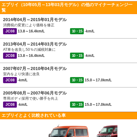
エブリイ（10年05月～13年03月モデル）の他のマイナーチェンジ一
覧
2014年04月～2015年01月モデル
消費税の変更により価格を修正
JC08
13.8～16.4km/L
10・15
-km/L
2013年04月～2014年03月モデル
AT車を改良し50％の減税対象に
JC08
13.8～16.4km/L
10・15
-km/L
2007年07月～2010年04月モデル
室内をより快適に改良
JC08
-km/L
10・15
15.0～17.0km/L
2005年08月～2007年06月モデル
専用ボディ採用で使い勝手を向上
JC08
-km/L
10・15
15.0～17.0km/L
エブリイとよく比較されている車