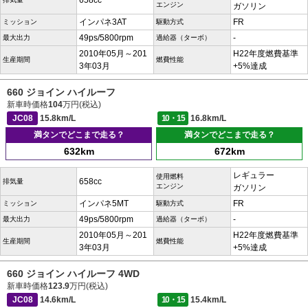
658cc
エンジン
ガソリン
インパネ3AT
FR
ミッション
駆動方式
49ps/5800rpm
-
最大出力
過給器（ターボ）
2010年05月～201
H22年度燃費基準
生産期間
燃費性能
3年03月
+5%達成
660 ジョイン ハイルーフ
新車時価格
104
万円(税込)
JC08
15.8km/L
10・15
16.8km/L
満タンでどこまで走る？
満タンでどこまで走る？
632km
672km
レギュラー
使用燃料
658cc
排気量
エンジン
ガソリン
インパネ5MT
FR
ミッション
駆動方式
49ps/5800rpm
-
最大出力
過給器（ターボ）
2010年05月～201
H22年度燃費基準
生産期間
燃費性能
3年03月
+5%達成
660 ジョイン ハイルーフ 4WD
新車時価格
123.9
万円(税込)
JC08
14.6km/L
10・15
15.4km/L