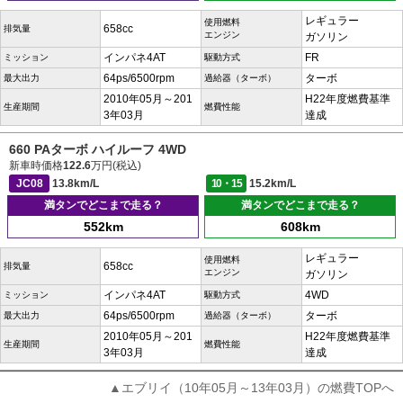
レギュラー
使用燃料
658cc
排気量
エンジン
ガソリン
インパネ4AT
FR
ミッション
駆動方式
64ps/6500rpm
ターボ
最大出力
過給器（ターボ）
2010年05月～201
H22年度燃費基準
生産期間
燃費性能
3年03月
達成
660 PAターボ ハイルーフ 4WD
新車時価格
122.6
万円(税込)
JC08
13.8km/L
10・15
15.2km/L
満タンでどこまで走る？
満タンでどこまで走る？
552km
608km
レギュラー
使用燃料
658cc
排気量
エンジン
ガソリン
インパネ4AT
4WD
ミッション
駆動方式
64ps/6500rpm
ターボ
最大出力
過給器（ターボ）
2010年05月～201
H22年度燃費基準
生産期間
燃費性能
3年03月
達成
▲エブリイ（10年05月～13年03月）の燃費TOPへ