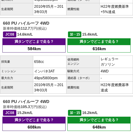
2010年05月～201
H22年度燃費基準
生産期間
燃費性能
3年03月
+5%達成
660 PU ハイルーフ 4WD
新車時価格
112.7
万円(税込)
JC08
14.6km/L
10・15
15.4km/L
満タンでどこまで走る？
満タンでどこまで走る？
584km
616km
レギュラー
使用燃料
658cc
排気量
エンジン
ガソリン
インパネ3AT
4WD
ミッション
駆動方式
49ps/5800rpm
-
最大出力
過給器（ターボ）
2010年05月～201
H22年度燃費基準
生産期間
燃費性能
3年03月
達成
660 PU ハイルーフ 4WD
新車時価格
105.3
万円(税込)
JC08
15.2km/L
10・15
16.2km/L
満タンでどこまで走る？
満タンでどこまで走る？
608km
648km