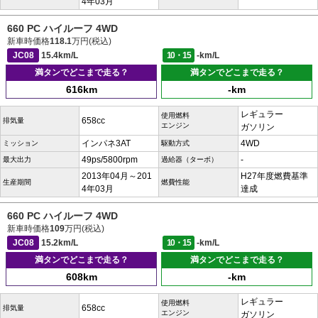
4年03月
660 PC ハイルーフ 4WD
新車時価格
118.1
万円(税込)
JC08
15.4km/L
10・15
-km/L
満タンでどこまで走る？
満タンでどこまで走る？
616km
-km
レギュラー
使用燃料
658cc
排気量
エンジン
ガソリン
インパネ3AT
4WD
ミッション
駆動方式
49ps/5800rpm
-
最大出力
過給器（ターボ）
2013年04月～201
H27年度燃費基準
生産期間
燃費性能
4年03月
達成
660 PC ハイルーフ 4WD
新車時価格
109
万円(税込)
JC08
15.2km/L
10・15
-km/L
満タンでどこまで走る？
満タンでどこまで走る？
608km
-km
レギュラー
使用燃料
658cc
排気量
エンジン
ガソリン