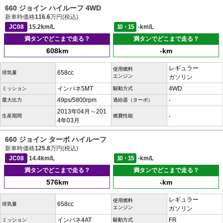
660 ジョイン ハイルーフ 4WD
新車時価格
116.6
万円(税込)
JC08
15.2km/L
10・15
-km/L
満タンでどこまで走る？
満タンでどこまで走る？
608km
-km
レギュラー
使用燃料
658cc
排気量
エンジン
ガソリン
インパネ5MT
4WD
ミッション
駆動方式
49ps/5800rpm
-
最大出力
過給器（ターボ）
2013年04月～201
-
生産期間
燃費性能
4年03月
660 ジョイン ターボ ハイルーフ
新車時価格
125.8
万円(税込)
JC08
14.4km/L
10・15
-km/L
満タンでどこまで走る？
満タンでどこまで走る？
576km
-km
レギュラー
使用燃料
658cc
排気量
エンジン
ガソリン
インパネ4AT
FR
ミッション
駆動方式