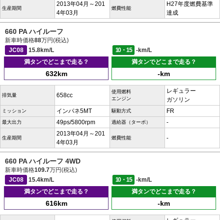
2013年04月～201
H27年度燃費基準
生産期間
燃費性能
4年03月
達成
660 PA ハイルーフ
新車時価格
88
万円(税込)
JC08
15.8km/L
10・15
-km/L
満タンでどこまで走る？
満タンでどこまで走る？
632km
-km
レギュラー
使用燃料
658cc
排気量
エンジン
ガソリン
インパネ5MT
FR
ミッション
駆動方式
49ps/5800rpm
-
最大出力
過給器（ターボ）
2013年04月～201
-
生産期間
燃費性能
4年03月
660 PA ハイルーフ 4WD
新車時価格
109.7
万円(税込)
JC08
15.4km/L
10・15
-km/L
満タンでどこまで走る？
満タンでどこまで走る？
616km
-km