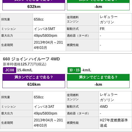
632km
-km
レギュラー
使用燃料
658cc
排気量
エンジン
ガソリン
インパネ5MT
FR
ミッション
駆動方式
49ps/5800rpm
-
最大出力
過給器（ターボ）
2013年04月～201
-
生産期間
燃費性能
4年03月
660 ジョイン ハイルーフ 4WD
新車時価格
125.7
万円(税込)
JC08
15.4km/L
10・15
-km/L
満タンでどこまで走る？
満タンでどこまで走る？
616km
-km
レギュラー
使用燃料
658cc
排気量
エンジン
ガソリン
インパネ3AT
4WD
ミッション
駆動方式
49ps/5800rpm
-
最大出力
過給器（ターボ）
2013年04月～201
H27年度燃費基準
生産期間
燃費性能
4年03月
達成