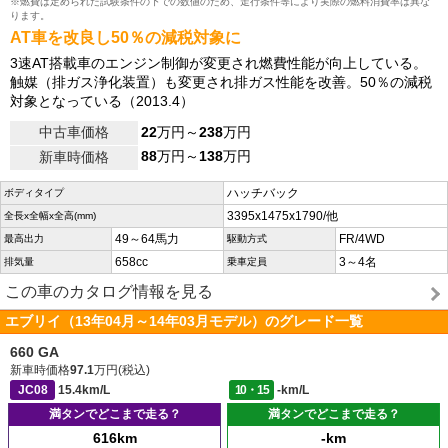
※燃費は定められた試験条件の下での数値のため、走行条件等により実際の燃料消費率は異な
ります。
AT車を改良し50％の減税対象に
3速AT搭載車のエンジン制御が変更され燃費性能が向上している。
触媒（排ガス浄化装置）も変更され排ガス性能を改善。50％の減税
対象となっている（2013.4）
中古車価格
22
万円～
238
万円
88
万円～
138
万円
新車時価格
ハッチバック
ボディタイプ
3395x1475x1790/他
全長x全幅x全高(mm)
49～64馬力
FR/4WD
最高出力
駆動方式
658cc
3～4名
排気量
乗車定員
この車のカタログ情報を見る
エブリイ（13年04月～14年03月モデル）のグレード一覧
660 GA
新車時価格
97.1
万円(税込)
JC08
15.4km/L
10・15
-km/L
満タンでどこまで走る？
満タンでどこまで走る？
616km
-km