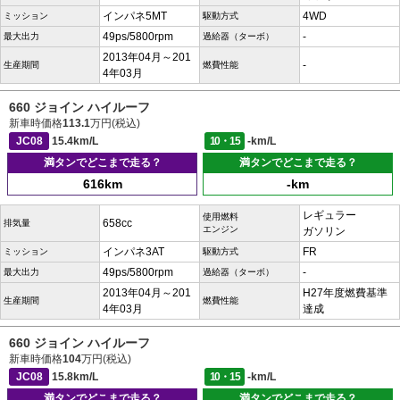
インパネ5MT
4WD
ミッション
駆動方式
49ps/5800rpm
-
最大出力
過給器（ターボ）
2013年04月～201
-
生産期間
燃費性能
4年03月
660 ジョイン ハイルーフ
新車時価格
113.1
万円(税込)
JC08
15.4km/L
10・15
-km/L
満タンでどこまで走る？
満タンでどこまで走る？
616km
-km
レギュラー
使用燃料
658cc
排気量
エンジン
ガソリン
インパネ3AT
FR
ミッション
駆動方式
49ps/5800rpm
-
最大出力
過給器（ターボ）
2013年04月～201
H27年度燃費基準
生産期間
燃費性能
4年03月
達成
660 ジョイン ハイルーフ
新車時価格
104
万円(税込)
JC08
15.8km/L
10・15
-km/L
満タンでどこまで走る？
満タンでどこまで走る？