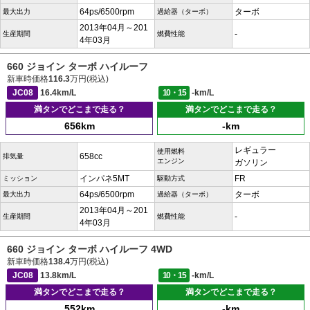
64ps/6500rpm
ターボ
最大出力
過給器（ターボ）
2013年04月～201
-
生産期間
燃費性能
4年03月
660 ジョイン ターボ ハイルーフ
新車時価格
116.3
万円(税込)
JC08
16.4km/L
10・15
-km/L
満タンでどこまで走る？
満タンでどこまで走る？
656km
-km
レギュラー
使用燃料
658cc
排気量
エンジン
ガソリン
インパネ5MT
FR
ミッション
駆動方式
64ps/6500rpm
ターボ
最大出力
過給器（ターボ）
2013年04月～201
-
生産期間
燃費性能
4年03月
660 ジョイン ターボ ハイルーフ 4WD
新車時価格
138.4
万円(税込)
JC08
13.8km/L
10・15
-km/L
満タンでどこまで走る？
満タンでどこまで走る？
552km
-km