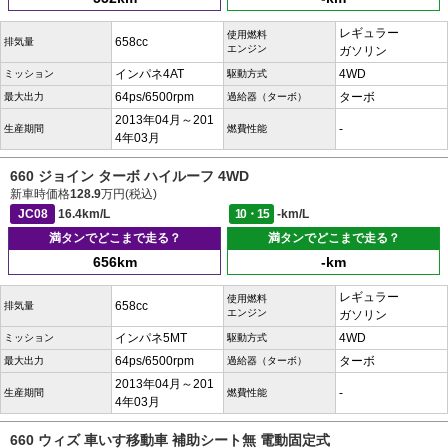
レギュラー
使用燃料
658cc
排気量
エンジン
ガソリン
インパネ4AT
4WD
ミッション
駆動方式
64ps/6500rpm
ターボ
最大出力
過給器（ターボ）
2013年04月～201
-
生産期間
燃費性能
4年03月
660 ジョイン ターボ ハイルーフ 4WD
新車時価格
128.9
万円(税込)
JC08
16.4km/L
10・15
-km/L
満タンでどこまで走る？
満タンでどこまで走る？
656km
-km
レギュラー
使用燃料
658cc
排気量
エンジン
ガソリン
インパネ5MT
4WD
ミッション
駆動方式
64ps/6500rpm
ターボ
最大出力
過給器（ターボ）
2013年04月～201
-
生産期間
燃費性能
4年03月
660 ウィズ 車いす移動車 補助シート無 電動固定式