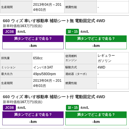
2013年04月～201
-
生産期間
燃費性能
4年03月
660 ウィズ 車いす移動車 補助シート無 電動固定式 4WD
新車時価格
163
万円(税抜)
JC08
-km/L
10・15
-km/L
満タンでどこまで走る？
満タンでどこまで走る？
-km
-km
レギュラー
使用燃料
658cc
排気量
エンジン
ガソリン
インパネ3AT
4WD
ミッション
駆動方式
49ps/5800rpm
-
最大出力
過給器（ターボ）
2013年04月～201
-
生産期間
燃費性能
4年03月
660 ウィズ 車いす移動車 補助シート付 電動固定式 4WD
新車時価格
167
万円(税抜)
JC08
-km/L
10・15
-km/L
満タンでどこまで走る？
満タンでどこまで走る？
-km
-km