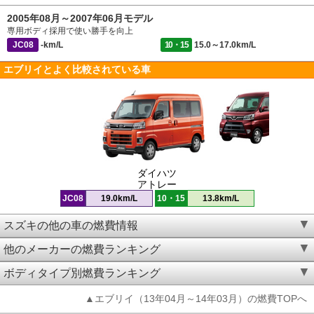
2005年08月～2007年06月モデル
専用ボディ採用で使い勝手を向上
JC08
-km/L
10・15
15.0～17.0km/L
エブリイとよく比較されている車
ダイハツ
アトレー
JC08
19.0km/L
10・15
13.8km/L
スズキの他の車の燃費情報
他のメーカーの燃費ランキング
ボディタイプ別燃費ランキング
▲エブリイ（13年04月～14年03月）の燃費TOPへ