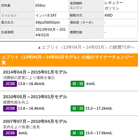
レギュラー
使用燃料
658cc
排気量
エンジン
ガソリン
インパネ3AT
4WD
ミッション
駆動方式
49ps/5800rpm
-
最大出力
過給器（ターボ）
2013年04月～201
-
生産期間
燃費性能
4年03月
▲エブリイ（13年04月～14年03月）の燃費TOPへ
エブリイ（13年04月～14年03月モデル）の他のマイナーチェンジ一
覧
2014年04月～2015年01月モデル
消費税の変更により価格を修正
JC08
13.8～16.4km/L
10・15
-km/L
2010年05月～2013年03月モデル
燃費性能を向上
JC08
13.8～16.4km/L
10・15
15.2～17.2km/L
2007年07月～2010年04月モデル
室内をより快適に改良
JC08
-km/L
10・15
15.0～17.0km/L