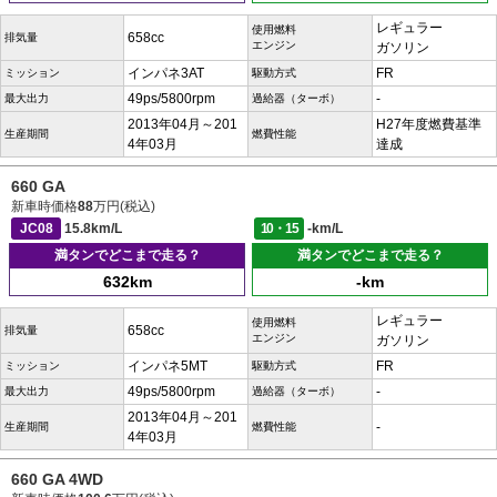
レギュラー
使用燃料
658cc
排気量
エンジン
ガソリン
インパネ3AT
FR
ミッション
駆動方式
49ps/5800rpm
-
最大出力
過給器（ターボ）
2013年04月～201
H27年度燃費基準
生産期間
燃費性能
4年03月
達成
660 GA
新車時価格
88
万円(税込)
JC08
15.8km/L
10・15
-km/L
満タンでどこまで走る？
満タンでどこまで走る？
632km
-km
レギュラー
使用燃料
658cc
排気量
エンジン
ガソリン
インパネ5MT
FR
ミッション
駆動方式
49ps/5800rpm
-
最大出力
過給器（ターボ）
2013年04月～201
-
生産期間
燃費性能
4年03月
660 GA 4WD