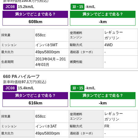
新車時価格
100.6
万円(税込)
JC08
15.2km/L
10・15
-km/L
満タンでどこまで走る？
満タンでどこまで走る？
608km
-km
レギュラー
使用燃料
658cc
排気量
エンジン
ガソリン
インパネ5MT
4WD
ミッション
駆動方式
49ps/5800rpm
-
最大出力
過給器（ターボ）
2013年04月～201
-
生産期間
燃費性能
4年03月
660 PA ハイルーフ
新車時価格
97.1
万円(税込)
JC08
15.4km/L
10・15
-km/L
満タンでどこまで走る？
満タンでどこまで走る？
616km
-km
レギュラー
使用燃料
658cc
排気量
エンジン
ガソリン
インパネ3AT
FR
ミッション
駆動方式
49ps/5800rpm
-
最大出力
過給器（ターボ）