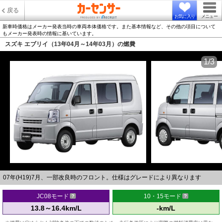
戻る
お気に入り
メニュー
新車時価格はメーカー発表当時の車両本体価格です。また基本情報など、その他の項目について
もメーカー発表時の情報に基いています。
スズキ エブリイ（13年04月～14年03月）の燃費
1/3
07年(H19)7月、一部改良時のフロント。仕様はグレードにより異なります
JC08モード
10・15モード
13.8～16.4km/L
-km/L