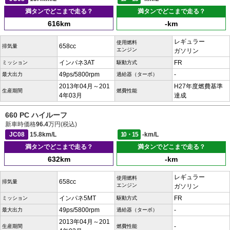
満タンでどこまで走る？
満タンでどこまで走る？
616km
-km
レギュラー
使用燃料
658cc
排気量
エンジン
ガソリン
インパネ3AT
FR
ミッション
駆動方式
49ps/5800rpm
-
最大出力
過給器（ターボ）
2013年04月～201
H27年度燃費基準
生産期間
燃費性能
4年03月
達成
660 PC ハイルーフ
新車時価格
96.4
万円(税込)
JC08
15.8km/L
10・15
-km/L
満タンでどこまで走る？
満タンでどこまで走る？
632km
-km
レギュラー
使用燃料
658cc
排気量
エンジン
ガソリン
インパネ5MT
FR
ミッション
駆動方式
49ps/5800rpm
-
最大出力
過給器（ターボ）
2013年04月～201
-
生産期間
燃費性能