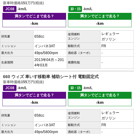
新車時価格
151
万円(税抜)
JC08
-km/L
10・15
-km/L
満タンでどこまで走る？
満タンでどこまで走る？
-km
-km
レギュラー
使用燃料
658cc
排気量
エンジン
ガソリン
インパネ3AT
FR
ミッション
駆動方式
49ps/5800rpm
-
最大出力
過給器（ターボ）
2013年04月～201
-
生産期間
燃費性能
4年03月
660 ウィズ 車いす移動車 補助シート付 電動固定式
新車時価格
155
万円(税抜)
JC08
-km/L
10・15
-km/L
満タンでどこまで走る？
満タンでどこまで走る？
-km
-km
レギュラー
使用燃料
658cc
排気量
エンジン
ガソリン
インパネ3AT
FR
ミッション
駆動方式
49ps/5800rpm
-
最大出力
過給器（ターボ）