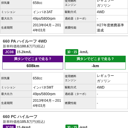
レギュラー
使用燃料
658cc
排気量
エンジン
ガソリン
インパネ3AT
4WD
ミッション
駆動方式
49ps/5800rpm
-
最大出力
過給器（ターボ）
2013年04月～201
H27年度燃費基準
生産期間
燃費性能
4年03月
達成
660 PA ハイルーフ 4WD
新車時価格
100.6
万円(税込)
JC08
15.2km/L
10・15
-km/L
満タンでどこまで走る？
満タンでどこまで走る？
608km
-km
レギュラー
使用燃料
658cc
排気量
エンジン
ガソリン
インパネ5MT
4WD
ミッション
駆動方式
49ps/5800rpm
-
最大出力
過給器（ターボ）
2013年04月～201
-
生産期間
燃費性能
4年03月
660 PC ハイルーフ
新車時価格
105.5
万円(税込)
JC08
15.4km/L
10・15
-km/L