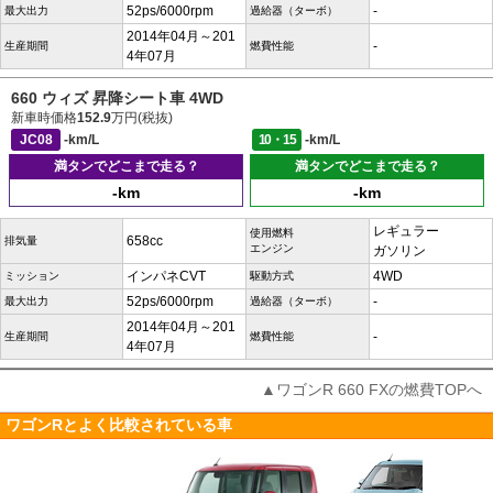
52ps/6000rpm
-
最大出力
過給器（ターボ）
2014年04月～201
-
生産期間
燃費性能
4年07月
660 ウィズ 昇降シート車 4WD
新車時価格
152.9
万円(税抜)
JC08
-km/L
10・15
-km/L
満タンでどこまで走る？
満タンでどこまで走る？
-km
-km
レギュラー
使用燃料
658cc
排気量
エンジン
ガソリン
インパネCVT
4WD
ミッション
駆動方式
52ps/6000rpm
-
最大出力
過給器（ターボ）
2014年04月～201
-
生産期間
燃費性能
4年07月
▲ワゴンR 660 FXの燃費TOPへ
ワゴンRとよく比較されている車