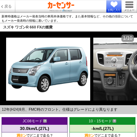
戻る
お気に入り
メニュー
新車時価格はメーカー発表当時の車両本体価格です。また基本情報など、その他の項目について
もメーカー発表時の情報に基いています。
スズキ ワゴンR 660 FXの燃費
1/10
12年(H24)9月、FMC時のフロント。仕様はグレードにより異なります
JC08モード
10・15モード
30.0km/L(27L)
-km/L(27L)
満タン
でどこまで走る？
満タン
でどこまで走る？