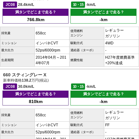
JC08
28.4km/L
10・15
-km/L
満タンでどこまで走る？
満タンでどこまで走る？
766.8km
-km
レギュラー
使用燃料
658cc
排気量
エンジン
ガソリン
インパネCVT
4WD
ミッション
駆動方式
52ps/6000rpm
-
最大出力
過給器（ターボ）
2014年04月～201
H27年度燃費基準
生産期間
燃費性能
4年07月
+20%達成
660 スティングレー X
新車時価格
138.2
万円(税込)
JC08
30.0km/L
10・15
-km/L
満タンでどこまで走る？
満タンでどこまで走る？
810km
-km
レギュラー
使用燃料
658cc
排気量
エンジン
ガソリン
インパネCVT
FF
ミッション
駆動方式
52ps/6000rpm
-
最大出力
過給器（ターボ）