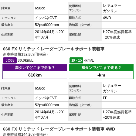
レギュラー
使用燃料
658cc
排気量
エンジン
ガソリン
インパネCVT
4WD
ミッション
駆動方式
52ps/6000rpm
-
最大出力
過給器（ターボ）
2014年04月～201
H27年度燃費基準
生産期間
燃費性能
4年07月
+20%達成
660 FX リミテッド レーダーブレーキサポート装着車
新車時価格
132.8
万円(税込)
JC08
30.0km/L
10・15
-km/L
満タンでどこまで走る？
満タンでどこまで走る？
810km
-km
レギュラー
使用燃料
658cc
排気量
エンジン
ガソリン
インパネCVT
FF
ミッション
駆動方式
52ps/6000rpm
-
最大出力
過給器（ターボ）
2014年04月～201
H27年度燃費基準
生産期間
燃費性能
4年07月
+20%達成
660 FX リミテッド レーダーブレーキサポート装着車 4WD
新車時価格
144.9
万円(税込)