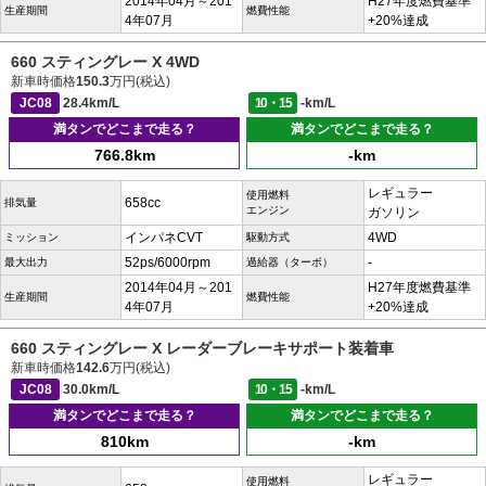
2014年04月～201
H27年度燃費基準
生産期間
燃費性能
4年07月
+20%達成
660 スティングレー X 4WD
新車時価格
150.3
万円(税込)
JC08
28.4km/L
10・15
-km/L
満タンでどこまで走る？
満タンでどこまで走る？
766.8km
-km
レギュラー
使用燃料
658cc
排気量
エンジン
ガソリン
インパネCVT
4WD
ミッション
駆動方式
52ps/6000rpm
-
最大出力
過給器（ターボ）
2014年04月～201
H27年度燃費基準
生産期間
燃費性能
4年07月
+20%達成
660 スティングレー X レーダーブレーキサポート装着車
新車時価格
142.6
万円(税込)
JC08
30.0km/L
10・15
-km/L
満タンでどこまで走る？
満タンでどこまで走る？
810km
-km
レギュラー
使用燃料