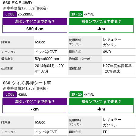
660 FX-E 4WD
新車時価格
120.3
万円(税込)
JC08
25.2km/L
10・15
-km/L
満タンでどこまで走る？
満タンでどこまで走る？
680.4km
-km
レギュラー
使用燃料
658cc
排気量
エンジン
ガソリン
インパネCVT
4WD
ミッション
駆動方式
52ps/6000rpm
-
最大出力
過給器（ターボ）
2014年04月～201
H27年度燃費基準
生産期間
燃費性能
4年07月
+20%達成
660 ウィズ 昇降シート車
新車時価格
141.7
万円(税抜)
JC08
-km/L
10・15
-km/L
満タンでどこまで走る？
満タンでどこまで走る？
-km
-km
レギュラー
使用燃料
658cc
排気量
エンジン
ガソリン
インパネCVT
FF
ミッション
駆動方式