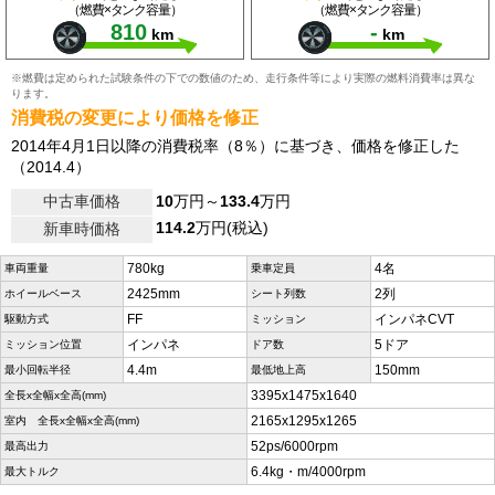
（燃費×タンク容量）
（燃費×タンク容量）
810
-
km
km
※燃費は定められた試験条件の下での数値のため、走行条件等により実際の燃料消費率は異な
ります。
消費税の変更により価格を修正
2014年4月1日以降の消費税率（8％）に基づき、価格を修正した
（2014.4）
中古車価格
10
万円～
133.4
万円
114.2
万円(税込)
新車時価格
780kg
4名
車両重量
乗車定員
2425mm
2列
ホイールベース
シート列数
FF
インパネCVT
駆動方式
ミッション
インパネ
5ドア
ミッション位置
ドア数
4.4m
150mm
最小回転半径
最低地上高
3395x1475x1640
全長x全幅x全高(mm)
2165x1295x1265
室内 全長x全幅x全高(mm)
52ps/6000rpm
最高出力
6.4kg・m/4000rpm
最大トルク