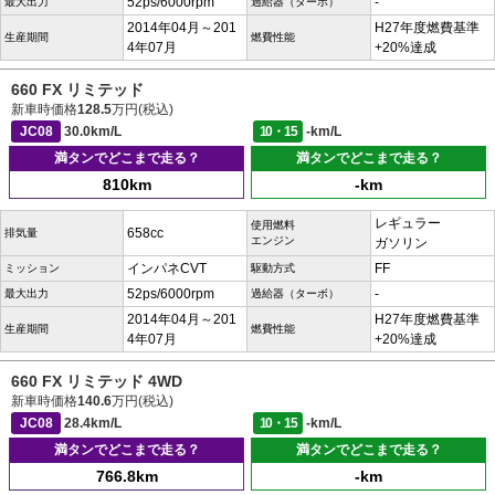
52ps/6000rpm
-
最大出力
過給器（ターボ）
2014年04月～201
H27年度燃費基準
生産期間
燃費性能
4年07月
+20%達成
660 FX リミテッド
新車時価格
128.5
万円(税込)
JC08
30.0km/L
10・15
-km/L
満タンでどこまで走る？
満タンでどこまで走る？
810km
-km
レギュラー
使用燃料
658cc
排気量
エンジン
ガソリン
インパネCVT
FF
ミッション
駆動方式
52ps/6000rpm
-
最大出力
過給器（ターボ）
2014年04月～201
H27年度燃費基準
生産期間
燃費性能
4年07月
+20%達成
660 FX リミテッド 4WD
新車時価格
140.6
万円(税込)
JC08
28.4km/L
10・15
-km/L
満タンでどこまで走る？
満タンでどこまで走る？
766.8km
-km