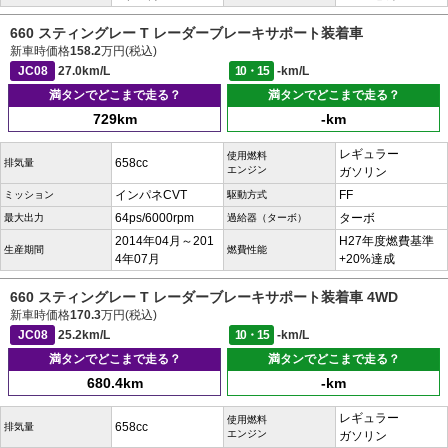
660 スティングレー T レーダーブレーキサポート装着車
新車時価格
158.2
万円(税込)
JC08
27.0km/L
10・15
-km/L
満タンでどこまで走る？
満タンでどこまで走る？
729km
-km
レギュラー
使用燃料
658cc
排気量
エンジン
ガソリン
インパネCVT
FF
ミッション
駆動方式
64ps/6000rpm
ターボ
最大出力
過給器（ターボ）
2014年04月～201
H27年度燃費基準
生産期間
燃費性能
4年07月
+20%達成
660 スティングレー T レーダーブレーキサポート装着車 4WD
新車時価格
170.3
万円(税込)
JC08
25.2km/L
10・15
-km/L
満タンでどこまで走る？
満タンでどこまで走る？
680.4km
-km
レギュラー
使用燃料
658cc
排気量
エンジン
ガソリン