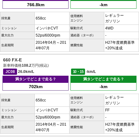
766.8km
-km
レギュラー
使用燃料
658cc
排気量
エンジン
ガソリン
インパネCVT
4WD
ミッション
駆動方式
52ps/6000rpm
-
最大出力
過給器（ターボ）
2014年04月～201
H27年度燃費基準
生産期間
燃費性能
4年07月
+20%達成
660 FX-E
新車時価格
108.2
万円(税込)
JC08
26.0km/L
10・15
-km/L
満タンでどこまで走る？
満タンでどこまで走る？
702km
-km
レギュラー
使用燃料
658cc
排気量
エンジン
ガソリン
インパネCVT
FF
ミッション
駆動方式
52ps/6000rpm
-
最大出力
過給器（ターボ）
2014年04月～201
H27年度燃費基準
生産期間
燃費性能
4年07月
+20%達成