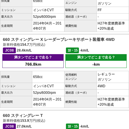
658cc
排気量
エンジン
ガソリン
インパネCVT
FF
ミッション
駆動方式
52ps/6000rpm
-
最大出力
過給器（ターボ）
2014年04月～201
H27年度燃費基準
生産期間
燃費性能
4年07月
+20%達成
660 スティングレー X レーダーブレーキサポート装着車 4WD
新車時価格
154.7
万円(税込)
JC08
28.4km/L
10・15
-km/L
満タンでどこまで走る？
満タンでどこまで走る？
766.8km
-km
レギュラー
使用燃料
658cc
排気量
エンジン
ガソリン
インパネCVT
4WD
ミッション
駆動方式
52ps/6000rpm
-
最大出力
過給器（ターボ）
2014年04月～201
H27年度燃費基準
生産期間
燃費性能
4年07月
+20%達成
660 スティングレー T
新車時価格
153.9
万円(税込)
JC08
27.0km/L
10・15
-km/L