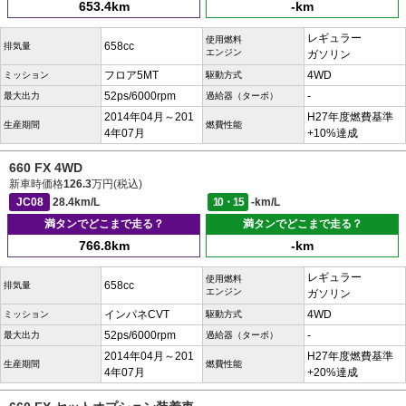
653.4km
-km
レギュラー
使用燃料
658cc
排気量
エンジン
ガソリン
フロア5MT
4WD
ミッション
駆動方式
52ps/6000rpm
-
最大出力
過給器（ターボ）
2014年04月～201
H27年度燃費基準
生産期間
燃費性能
4年07月
+10%達成
660 FX 4WD
新車時価格
126.3
万円(税込)
JC08
28.4km/L
10・15
-km/L
満タンでどこまで走る？
満タンでどこまで走る？
766.8km
-km
レギュラー
使用燃料
658cc
排気量
エンジン
ガソリン
インパネCVT
4WD
ミッション
駆動方式
52ps/6000rpm
-
最大出力
過給器（ターボ）
2014年04月～201
H27年度燃費基準
生産期間
燃費性能
4年07月
+20%達成