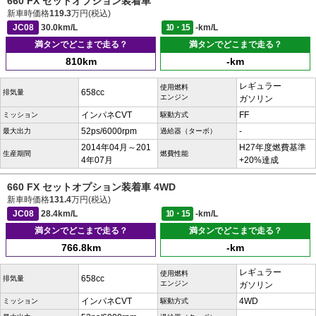
660 FX セットオプション装着車
新車時価格
119.3
万円(税込)
JC08
30.0km/L
10・15
-km/L
満タンでどこまで走る？
満タンでどこまで走る？
810km
-km
レギュラー
使用燃料
658cc
排気量
エンジン
ガソリン
インパネCVT
FF
ミッション
駆動方式
52ps/6000rpm
-
最大出力
過給器（ターボ）
2014年04月～201
H27年度燃費基準
生産期間
燃費性能
4年07月
+20%達成
660 FX セットオプション装着車 4WD
新車時価格
131.4
万円(税込)
JC08
28.4km/L
10・15
-km/L
満タンでどこまで走る？
満タンでどこまで走る？
766.8km
-km
レギュラー
使用燃料
658cc
排気量
エンジン
ガソリン
インパネCVT
4WD
ミッション
駆動方式