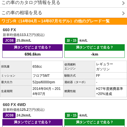
この車のカタログ情報を見る
この車の相場を見る
ワゴンR（14年04月～14年07月モデル）の他のグレード一覧
660 FX
新車時価格
113.1
万円(税込)
JC08
25.8km/L
10・15
-km/L
満タンでどこまで走る？
満タンでどこまで走る？
696.6km
-km
レギュラー
使用燃料
658cc
排気量
エンジン
ガソリン
フロア5MT
FF
ミッション
駆動方式
52ps/6000rpm
-
最大出力
過給器（ターボ）
2014年04月～201
H27年度燃費基準
生産期間
燃費性能
4年07月
+20%達成
660 FX 4WD
新車時価格
125.2
万円(税込)
JC08
24.2km/L
10・15
-km/L
満タンでどこまで走る？
満タンでどこまで走る？