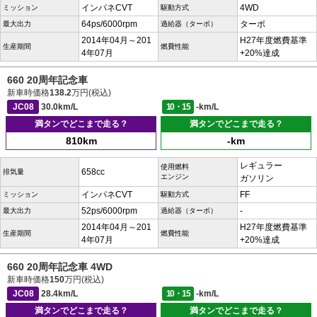
インパネCVT
4WD
ミッション
駆動方式
64ps/6000rpm
ターボ
最大出力
過給器（ターボ）
2014年04月～201
H27年度燃費基準
生産期間
燃費性能
4年07月
+20%達成
660 20周年記念車
新車時価格
138.2
万円(税込)
JC08
30.0km/L
10・15
-km/L
満タンでどこまで走る？
満タンでどこまで走る？
810km
-km
レギュラー
使用燃料
658cc
排気量
エンジン
ガソリン
インパネCVT
FF
ミッション
駆動方式
52ps/6000rpm
-
最大出力
過給器（ターボ）
2014年04月～201
H27年度燃費基準
生産期間
燃費性能
4年07月
+20%達成
660 20周年記念車 4WD
新車時価格
150
万円(税込)
JC08
28.4km/L
10・15
-km/L
満タンでどこまで走る？
満タンでどこまで走る？