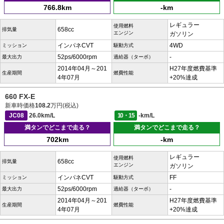
766.8km
-km
レギュラー
使用燃料
658cc
排気量
エンジン
ガソリン
インパネCVT
4WD
ミッション
駆動方式
52ps/6000rpm
-
最大出力
過給器（ターボ）
2014年04月～201
H27年度燃費基準
生産期間
燃費性能
4年07月
+20%達成
660 FX-E
新車時価格
108.2
万円(税込)
JC08
26.0km/L
10・15
-km/L
満タンでどこまで走る？
満タンでどこまで走る？
702km
-km
レギュラー
使用燃料
658cc
排気量
エンジン
ガソリン
インパネCVT
FF
ミッション
駆動方式
52ps/6000rpm
-
最大出力
過給器（ターボ）
2014年04月～201
H27年度燃費基準
生産期間
燃費性能
4年07月
+20%達成