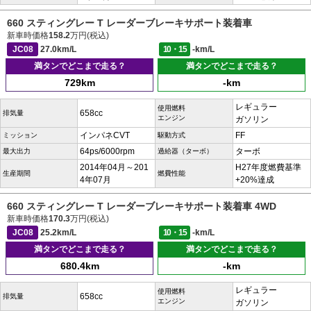
660 スティングレー T レーダーブレーキサポート装着車
新車時価格
158.2
万円(税込)
JC08
27.0km/L
10・15
-km/L
満タンでどこまで走る？
満タンでどこまで走る？
729km
-km
レギュラー
使用燃料
658cc
排気量
エンジン
ガソリン
インパネCVT
FF
ミッション
駆動方式
64ps/6000rpm
ターボ
最大出力
過給器（ターボ）
2014年04月～201
H27年度燃費基準
生産期間
燃費性能
4年07月
+20%達成
660 スティングレー T レーダーブレーキサポート装着車 4WD
新車時価格
170.3
万円(税込)
JC08
25.2km/L
10・15
-km/L
満タンでどこまで走る？
満タンでどこまで走る？
680.4km
-km
レギュラー
使用燃料
658cc
排気量
エンジン
ガソリン