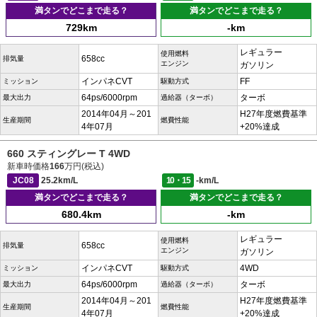
満タンでどこまで走る？
満タンでどこまで走る？
729km
-km
レギュラー
使用燃料
658cc
排気量
エンジン
ガソリン
インパネCVT
FF
ミッション
駆動方式
64ps/6000rpm
ターボ
最大出力
過給器（ターボ）
2014年04月～201
H27年度燃費基準
生産期間
燃費性能
4年07月
+20%達成
660 スティングレー T 4WD
新車時価格
166
万円(税込)
JC08
25.2km/L
10・15
-km/L
満タンでどこまで走る？
満タンでどこまで走る？
680.4km
-km
レギュラー
使用燃料
658cc
排気量
エンジン
ガソリン
インパネCVT
4WD
ミッション
駆動方式
64ps/6000rpm
ターボ
最大出力
過給器（ターボ）
2014年04月～201
H27年度燃費基準
生産期間
燃費性能
4年07月
+20%達成