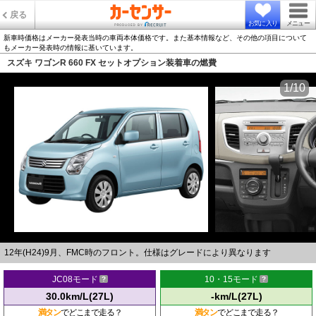
戻る
お気に入り
メニュー
新車時価格はメーカー発表当時の車両本体価格です。また基本情報など、その他の項目について
もメーカー発表時の情報に基いています。
スズキ ワゴンR 660 FX セットオプション装着車の燃費
1/10
12年(H24)9月、FMC時のフロント。仕様はグレードにより異なります
JC08モード
10・15モード
30.0km/L(27L)
-km/L(27L)
満タン
でどこまで走る？
満タン
でどこまで走る？