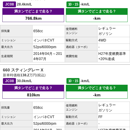
JC08
28.4km/L
10・15
-km/L
満タンでどこまで走る？
満タンでどこまで走る？
766.8km
-km
レギュラー
使用燃料
658cc
排気量
エンジン
ガソリン
インパネCVT
4WD
ミッション
駆動方式
52ps/6000rpm
-
最大出力
過給器（ターボ）
2014年04月～201
H27年度燃費基準
生産期間
燃費性能
4年07月
+20%達成
660 スティングレー X
新車時価格
138.2
万円(税込)
JC08
30.0km/L
10・15
-km/L
満タンでどこまで走る？
満タンでどこまで走る？
810km
-km
レギュラー
使用燃料
658cc
排気量
エンジン
ガソリン
インパネCVT
FF
ミッション
駆動方式
52ps/6000rpm
-
最大出力
過給器（ターボ）