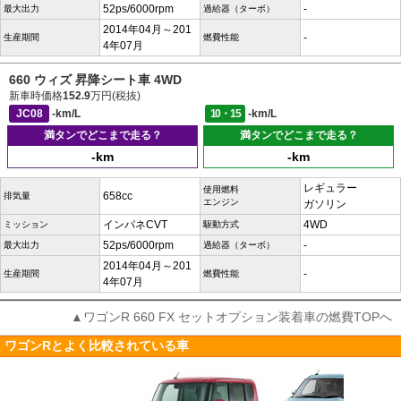
52ps/6000rpm
-
最大出力
過給器（ターボ）
2014年04月～201
-
生産期間
燃費性能
4年07月
660 ウィズ 昇降シート車 4WD
新車時価格
152.9
万円(税抜)
JC08
-km/L
10・15
-km/L
満タンでどこまで走る？
満タンでどこまで走る？
-km
-km
レギュラー
使用燃料
658cc
排気量
エンジン
ガソリン
インパネCVT
4WD
ミッション
駆動方式
52ps/6000rpm
-
最大出力
過給器（ターボ）
2014年04月～201
-
生産期間
燃費性能
4年07月
▲ワゴンR 660 FX セットオプション装着車の燃費TOPへ
ワゴンRとよく比較されている車