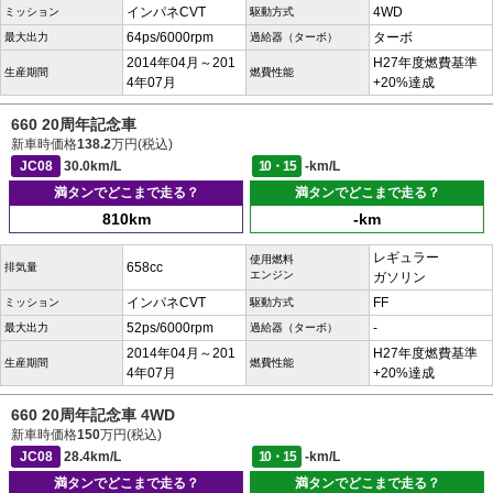
インパネCVT
4WD
ミッション
駆動方式
64ps/6000rpm
ターボ
最大出力
過給器（ターボ）
2014年04月～201
H27年度燃費基準
生産期間
燃費性能
4年07月
+20%達成
660 20周年記念車
新車時価格
138.2
万円(税込)
JC08
30.0km/L
10・15
-km/L
満タンでどこまで走る？
満タンでどこまで走る？
810km
-km
レギュラー
使用燃料
658cc
排気量
エンジン
ガソリン
インパネCVT
FF
ミッション
駆動方式
52ps/6000rpm
-
最大出力
過給器（ターボ）
2014年04月～201
H27年度燃費基準
生産期間
燃費性能
4年07月
+20%達成
660 20周年記念車 4WD
新車時価格
150
万円(税込)
JC08
28.4km/L
10・15
-km/L
満タンでどこまで走る？
満タンでどこまで走る？