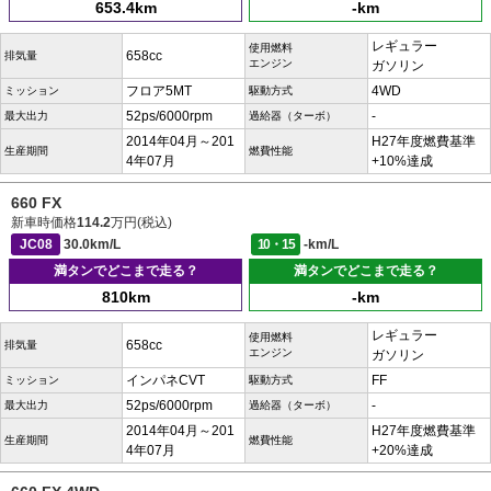
653.4km
-km
レギュラー
使用燃料
658cc
排気量
エンジン
ガソリン
フロア5MT
4WD
ミッション
駆動方式
52ps/6000rpm
-
最大出力
過給器（ターボ）
2014年04月～201
H27年度燃費基準
生産期間
燃費性能
4年07月
+10%達成
660 FX
新車時価格
114.2
万円(税込)
JC08
30.0km/L
10・15
-km/L
満タンでどこまで走る？
満タンでどこまで走る？
810km
-km
レギュラー
使用燃料
658cc
排気量
エンジン
ガソリン
インパネCVT
FF
ミッション
駆動方式
52ps/6000rpm
-
最大出力
過給器（ターボ）
2014年04月～201
H27年度燃費基準
生産期間
燃費性能
4年07月
+20%達成