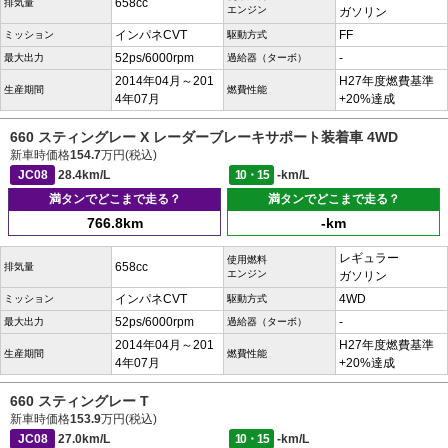
658cc
排気量
エンジン
ガソリン
インパネCVT
FF
ミッション
駆動方式
52ps/6000rpm
-
最大出力
過給器（ターボ）
2014年04月～201
H27年度燃費基準
生産期間
燃費性能
4年07月
+20%達成
660 スティングレー X レーダーブレーキサポート装着車 4WD
新車時価格
154.7
万円(税込)
JC08
28.4km/L
10・15
-km/L
満タンでどこまで走る？
満タンでどこまで走る？
766.8km
-km
レギュラー
使用燃料
658cc
排気量
エンジン
ガソリン
インパネCVT
4WD
ミッション
駆動方式
52ps/6000rpm
-
最大出力
過給器（ターボ）
2014年04月～201
H27年度燃費基準
生産期間
燃費性能
4年07月
+20%達成
660 スティングレー T
新車時価格
153.9
万円(税込)
JC08
27.0km/L
10・15
-km/L