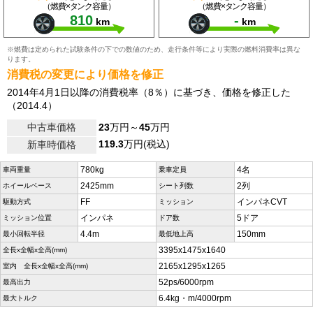
（燃費×タンク容量）
（燃費×タンク容量）
810
-
km
km
※燃費は定められた試験条件の下での数値のため、走行条件等により実際の燃料消費率は異な
ります。
消費税の変更により価格を修正
2014年4月1日以降の消費税率（8％）に基づき、価格を修正した
（2014.4）
中古車価格
23
万円～
45
万円
119.3
万円(税込)
新車時価格
780kg
4名
車両重量
乗車定員
2425mm
2列
ホイールベース
シート列数
FF
インパネCVT
駆動方式
ミッション
インパネ
5ドア
ミッション位置
ドア数
4.4m
150mm
最小回転半径
最低地上高
3395x1475x1640
全長x全幅x全高(mm)
2165x1295x1265
室内 全長x全幅x全高(mm)
52ps/6000rpm
最高出力
6.4kg・m/4000rpm
最大トルク