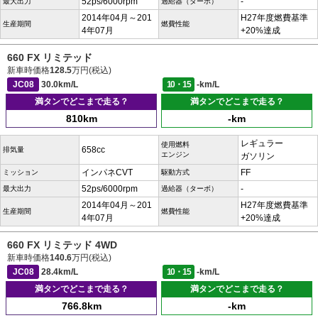
52ps/6000rpm
-
最大出力
過給器（ターボ）
2014年04月～201
H27年度燃費基準
生産期間
燃費性能
4年07月
+20%達成
660 FX リミテッド
新車時価格
128.5
万円(税込)
JC08
30.0km/L
10・15
-km/L
満タンでどこまで走る？
満タンでどこまで走る？
810km
-km
レギュラー
使用燃料
658cc
排気量
エンジン
ガソリン
インパネCVT
FF
ミッション
駆動方式
52ps/6000rpm
-
最大出力
過給器（ターボ）
2014年04月～201
H27年度燃費基準
生産期間
燃費性能
4年07月
+20%達成
660 FX リミテッド 4WD
新車時価格
140.6
万円(税込)
JC08
28.4km/L
10・15
-km/L
満タンでどこまで走る？
満タンでどこまで走る？
766.8km
-km