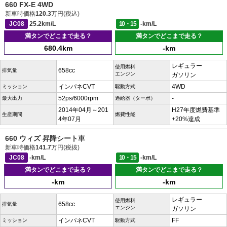
660 FX-E 4WD
新車時価格
120.3
万円(税込)
JC08
25.2km/L
10・15
-km/L
満タンでどこまで走る？
満タンでどこまで走る？
680.4km
-km
レギュラー
使用燃料
658cc
排気量
エンジン
ガソリン
インパネCVT
4WD
ミッション
駆動方式
52ps/6000rpm
-
最大出力
過給器（ターボ）
2014年04月～201
H27年度燃費基準
生産期間
燃費性能
4年07月
+20%達成
660 ウィズ 昇降シート車
新車時価格
141.7
万円(税抜)
JC08
-km/L
10・15
-km/L
満タンでどこまで走る？
満タンでどこまで走る？
-km
-km
レギュラー
使用燃料
658cc
排気量
エンジン
ガソリン
インパネCVT
FF
ミッション
駆動方式