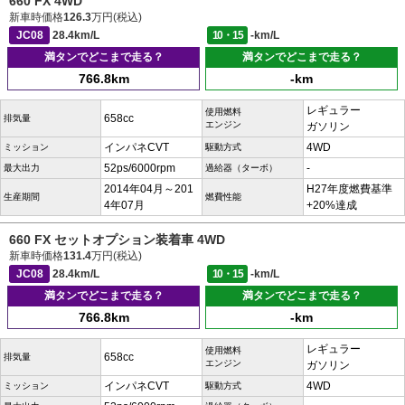
660 FX 4WD
新車時価格
126.3
万円(税込)
JC08
28.4km/L
10・15
-km/L
満タンでどこまで走る？
満タンでどこまで走る？
766.8km
-km
レギュラー
使用燃料
658cc
排気量
エンジン
ガソリン
インパネCVT
4WD
ミッション
駆動方式
52ps/6000rpm
-
最大出力
過給器（ターボ）
2014年04月～201
H27年度燃費基準
生産期間
燃費性能
4年07月
+20%達成
660 FX セットオプション装着車 4WD
新車時価格
131.4
万円(税込)
JC08
28.4km/L
10・15
-km/L
満タンでどこまで走る？
満タンでどこまで走る？
766.8km
-km
レギュラー
使用燃料
658cc
排気量
エンジン
ガソリン
インパネCVT
4WD
ミッション
駆動方式