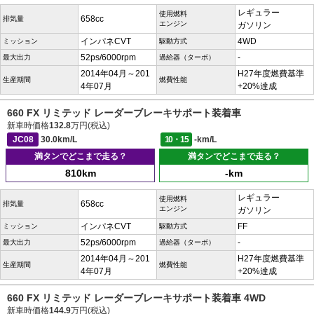
レギュラー
使用燃料
658cc
排気量
エンジン
ガソリン
インパネCVT
4WD
ミッション
駆動方式
52ps/6000rpm
-
最大出力
過給器（ターボ）
2014年04月～201
H27年度燃費基準
生産期間
燃費性能
4年07月
+20%達成
660 FX リミテッド レーダーブレーキサポート装着車
新車時価格
132.8
万円(税込)
JC08
30.0km/L
10・15
-km/L
満タンでどこまで走る？
満タンでどこまで走る？
810km
-km
レギュラー
使用燃料
658cc
排気量
エンジン
ガソリン
インパネCVT
FF
ミッション
駆動方式
52ps/6000rpm
-
最大出力
過給器（ターボ）
2014年04月～201
H27年度燃費基準
生産期間
燃費性能
4年07月
+20%達成
660 FX リミテッド レーダーブレーキサポート装着車 4WD
新車時価格
144.9
万円(税込)