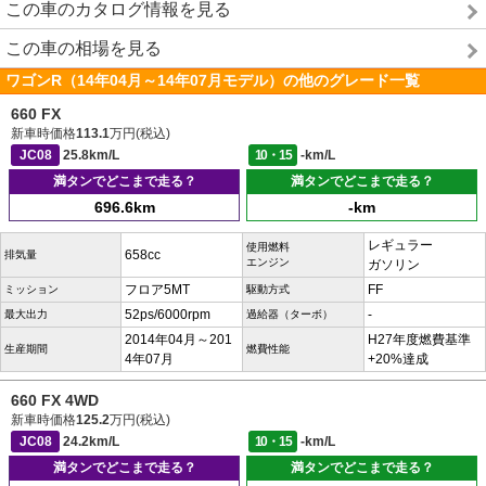
この車のカタログ情報を見る
この車の相場を見る
ワゴンR（14年04月～14年07月モデル）の他のグレード一覧
660 FX
新車時価格
113.1
万円(税込)
JC08
25.8km/L
10・15
-km/L
満タンでどこまで走る？
満タンでどこまで走る？
696.6km
-km
レギュラー
使用燃料
658cc
排気量
エンジン
ガソリン
フロア5MT
FF
ミッション
駆動方式
52ps/6000rpm
-
最大出力
過給器（ターボ）
2014年04月～201
H27年度燃費基準
生産期間
燃費性能
4年07月
+20%達成
660 FX 4WD
新車時価格
125.2
万円(税込)
JC08
24.2km/L
10・15
-km/L
満タンでどこまで走る？
満タンでどこまで走る？