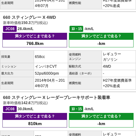
2014年04月～201
H27年度燃費基準
生産期間
燃費性能
4年07月
+20%達成
660 スティングレー X 4WD
新車時価格
150.3
万円(税込)
JC08
28.4km/L
10・15
-km/L
満タンでどこまで走る？
満タンでどこまで走る？
766.8km
-km
レギュラー
使用燃料
658cc
排気量
エンジン
ガソリン
インパネCVT
4WD
ミッション
駆動方式
52ps/6000rpm
-
最大出力
過給器（ターボ）
2014年04月～201
H27年度燃費基準
生産期間
燃費性能
4年07月
+20%達成
660 スティングレー X レーダーブレーキサポート装着車
新車時価格
142.6
万円(税込)
JC08
30.0km/L
10・15
-km/L
満タンでどこまで走る？
満タンでどこまで走る？
810km
-km
レギュラー
使用燃料