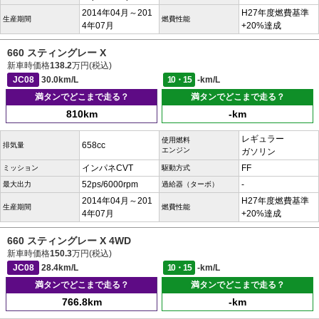
2014年04月～201
H27年度燃費基準
生産期間
燃費性能
4年07月
+20%達成
660 スティングレー X
新車時価格
138.2
万円(税込)
JC08
30.0km/L
10・15
-km/L
満タンでどこまで走る？
満タンでどこまで走る？
810km
-km
レギュラー
使用燃料
658cc
排気量
エンジン
ガソリン
インパネCVT
FF
ミッション
駆動方式
52ps/6000rpm
-
最大出力
過給器（ターボ）
2014年04月～201
H27年度燃費基準
生産期間
燃費性能
4年07月
+20%達成
660 スティングレー X 4WD
新車時価格
150.3
万円(税込)
JC08
28.4km/L
10・15
-km/L
満タンでどこまで走る？
満タンでどこまで走る？
766.8km
-km