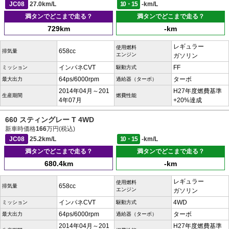
JC08
27.0km/L
10・15
-km/L
満タンでどこまで走る？
満タンでどこまで走る？
729km
-km
レギュラー
使用燃料
658cc
排気量
エンジン
ガソリン
インパネCVT
FF
ミッション
駆動方式
64ps/6000rpm
ターボ
最大出力
過給器（ターボ）
2014年04月～201
H27年度燃費基準
生産期間
燃費性能
4年07月
+20%達成
660 スティングレー T 4WD
新車時価格
166
万円(税込)
JC08
25.2km/L
10・15
-km/L
満タンでどこまで走る？
満タンでどこまで走る？
680.4km
-km
レギュラー
使用燃料
658cc
排気量
エンジン
ガソリン
インパネCVT
4WD
ミッション
駆動方式
64ps/6000rpm
ターボ
最大出力
過給器（ターボ）
2014年04月～201
H27年度燃費基準