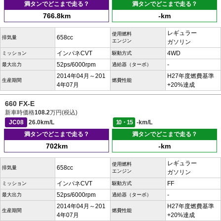
満タンでどこまで走る？
満タンでどこまで走る？
766.8km
-km
レギュラー
使用燃料
658cc
排気量
エンジン
ガソリン
インパネCVT
4WD
ミッション
駆動方式
52ps/6000rpm
-
最大出力
過給器（ターボ）
2014年04月～201
H27年度燃費基準
生産期間
燃費性能
4年07月
+20%達成
660 FX-E
新車時価格
108.2
万円(税込)
JC08
26.0km/L
10・15
-km/L
満タンでどこまで走る？
満タンでどこまで走る？
702km
-km
レギュラー
使用燃料
658cc
排気量
エンジン
ガソリン
インパネCVT
FF
ミッション
駆動方式
52ps/6000rpm
-
最大出力
過給器（ターボ）
2014年04月～201
H27年度燃費基準
生産期間
燃費性能
4年07月
+20%達成