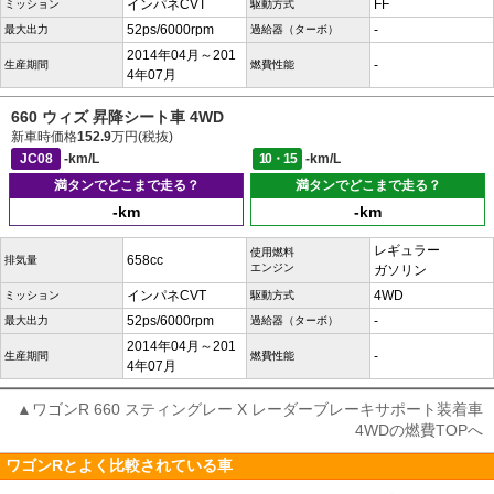
インパネCVT
FF
ミッション
駆動方式
52ps/6000rpm
-
最大出力
過給器（ターボ）
2014年04月～201
-
生産期間
燃費性能
4年07月
660 ウィズ 昇降シート車 4WD
新車時価格
152.9
万円(税抜)
JC08
-km/L
10・15
-km/L
満タンでどこまで走る？
満タンでどこまで走る？
-km
-km
レギュラー
使用燃料
658cc
排気量
エンジン
ガソリン
インパネCVT
4WD
ミッション
駆動方式
52ps/6000rpm
-
最大出力
過給器（ターボ）
2014年04月～201
-
生産期間
燃費性能
4年07月
▲ワゴンR 660 スティングレー X レーダーブレーキサポート装着車
4WDの燃費TOPへ
ワゴンRとよく比較されている車