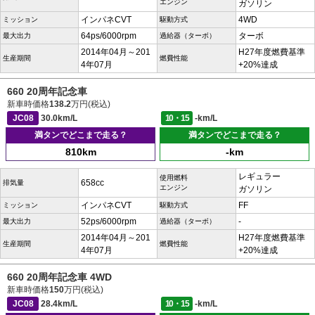
エンジン
ガソリン
インパネCVT
4WD
ミッション
駆動方式
64ps/6000rpm
ターボ
最大出力
過給器（ターボ）
2014年04月～201
H27年度燃費基準
生産期間
燃費性能
4年07月
+20%達成
660 20周年記念車
新車時価格
138.2
万円(税込)
JC08
30.0km/L
10・15
-km/L
満タンでどこまで走る？
満タンでどこまで走る？
810km
-km
レギュラー
使用燃料
658cc
排気量
エンジン
ガソリン
インパネCVT
FF
ミッション
駆動方式
52ps/6000rpm
-
最大出力
過給器（ターボ）
2014年04月～201
H27年度燃費基準
生産期間
燃費性能
4年07月
+20%達成
660 20周年記念車 4WD
新車時価格
150
万円(税込)
JC08
28.4km/L
10・15
-km/L