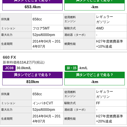
満タンでどこまで走る？
満タンでどこまで走る？
653.4km
-km
レギュラー
使用燃料
658cc
排気量
エンジン
ガソリン
フロア5MT
4WD
ミッション
駆動方式
52ps/6000rpm
-
最大出力
過給器（ターボ）
2014年04月～201
H27年度燃費基準
生産期間
燃費性能
4年07月
+10%達成
660 FX
新車時価格
114.2
万円(税込)
JC08
30.0km/L
10・15
-km/L
満タンでどこまで走る？
満タンでどこまで走る？
810km
-km
レギュラー
使用燃料
658cc
排気量
エンジン
ガソリン
インパネCVT
FF
ミッション
駆動方式
52ps/6000rpm
-
最大出力
過給器（ターボ）
2014年04月～201
H27年度燃費基準
生産期間
燃費性能
4年07月
+20%達成