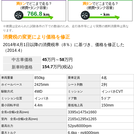
満タン
でどこまで走る？
満タン
でどこまで走る？
（燃費×タンク容量）
（燃費×タンク容量）
766.8
-
km
km
※燃費は定められた試験条件の下での数値のため、走行条件等により実際の燃料消費率は異な
ります。
消費税の変更により価格を修正
2014年4月1日以降の消費税率（8％）に基づき、価格を修正した
（2014.4）
中古車価格
45
万円～
58
万円
154.7
万円(税込)
新車時価格
850kg
4名
車両重量
乗車定員
2425mm
2列
ホイールベース
シート列数
4WD
インパネCVT
駆動方式
ミッション
インパネ
5ドア
ミッション位置
ドア数
4.4m
150mm
最小回転半径
最低地上高
3395x1475x1660
全長x全幅x全高(mm)
2165x1295x1265
室内 全長x全幅x全高(mm)
52ps/6000rpm
最高出力
6.4kg・m/4000rpm
最大トルク