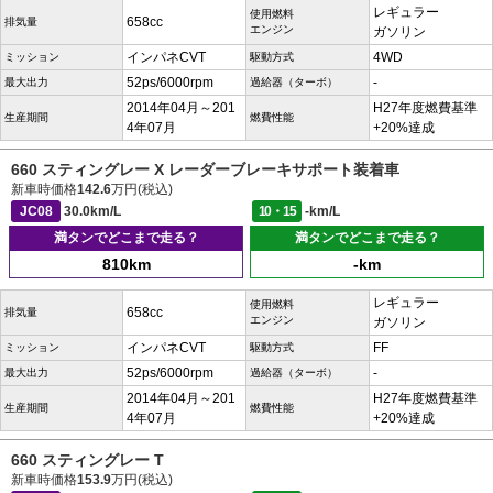
レギュラー
使用燃料
658cc
排気量
エンジン
ガソリン
インパネCVT
4WD
ミッション
駆動方式
52ps/6000rpm
-
最大出力
過給器（ターボ）
2014年04月～201
H27年度燃費基準
生産期間
燃費性能
4年07月
+20%達成
660 スティングレー X レーダーブレーキサポート装着車
新車時価格
142.6
万円(税込)
JC08
30.0km/L
10・15
-km/L
満タンでどこまで走る？
満タンでどこまで走る？
810km
-km
レギュラー
使用燃料
658cc
排気量
エンジン
ガソリン
インパネCVT
FF
ミッション
駆動方式
52ps/6000rpm
-
最大出力
過給器（ターボ）
2014年04月～201
H27年度燃費基準
生産期間
燃費性能
4年07月
+20%達成
660 スティングレー T
新車時価格
153.9
万円(税込)