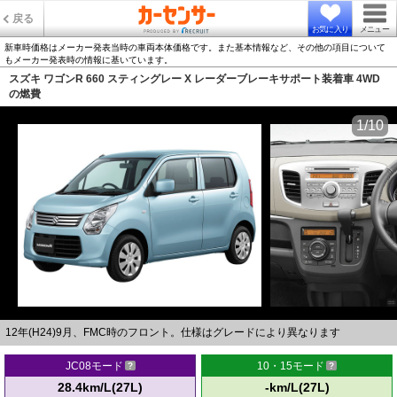
戻る
お気に入り
メニュー
新車時価格はメーカー発表当時の車両本体価格です。また基本情報など、その他の項目について
もメーカー発表時の情報に基いています。
スズキ ワゴンR 660 スティングレー X レーダーブレーキサポート装着車 4WD
の燃費
1/10
12年(H24)9月、FMC時のフロント。仕様はグレードにより異なります
JC08モード
10・15モード
28.4km/L(27L)
-km/L(27L)