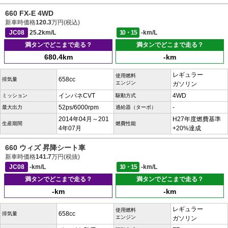
660 FX-E 4WD
新車時価格
120.3
万円(税込)
JC08
25.2km/L
10・15
-km/L
満タンでどこまで走る？
満タンでどこまで走る？
680.4km
-km
レギュラー
使用燃料
658cc
排気量
エンジン
ガソリン
インパネCVT
4WD
ミッション
駆動方式
52ps/6000rpm
-
最大出力
過給器（ターボ）
2014年04月～201
H27年度燃費基準
生産期間
燃費性能
4年07月
+20%達成
660 ウィズ 昇降シート車
新車時価格
141.7
万円(税抜)
JC08
-km/L
10・15
-km/L
満タンでどこまで走る？
満タンでどこまで走る？
-km
-km
レギュラー
使用燃料
658cc
排気量
エンジン
ガソリン