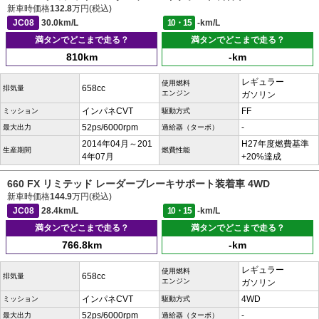
新車時価格
132.8
万円(税込)
JC08
30.0km/L
10・15
-km/L
満タンでどこまで走る？
満タンでどこまで走る？
810km
-km
レギュラー
使用燃料
658cc
排気量
エンジン
ガソリン
インパネCVT
FF
ミッション
駆動方式
52ps/6000rpm
-
最大出力
過給器（ターボ）
2014年04月～201
H27年度燃費基準
生産期間
燃費性能
4年07月
+20%達成
660 FX リミテッド レーダーブレーキサポート装着車 4WD
新車時価格
144.9
万円(税込)
JC08
28.4km/L
10・15
-km/L
満タンでどこまで走る？
満タンでどこまで走る？
766.8km
-km
レギュラー
使用燃料
658cc
排気量
エンジン
ガソリン
インパネCVT
4WD
ミッション
駆動方式
52ps/6000rpm
-
最大出力
過給器（ターボ）