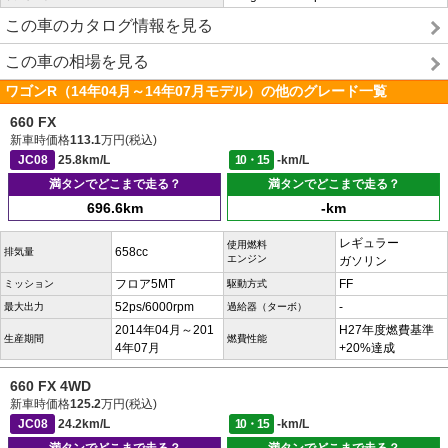
この車のカタログ情報を見る
この車の相場を見る
ワゴンR（14年04月～14年07月モデル）の他のグレード一覧
660 FX
新車時価格
113.1
万円(税込)
JC08
25.8km/L
10・15
-km/L
満タンでどこまで走る？
満タンでどこまで走る？
696.6km
-km
レギュラー
使用燃料
658cc
排気量
エンジン
ガソリン
フロア5MT
FF
ミッション
駆動方式
52ps/6000rpm
-
最大出力
過給器（ターボ）
2014年04月～201
H27年度燃費基準
生産期間
燃費性能
4年07月
+20%達成
660 FX 4WD
新車時価格
125.2
万円(税込)
JC08
24.2km/L
10・15
-km/L