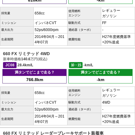
810km
-km
レギュラー
使用燃料
658cc
排気量
エンジン
ガソリン
インパネCVT
FF
ミッション
駆動方式
52ps/6000rpm
-
最大出力
過給器（ターボ）
2014年04月～201
H27年度燃費基準
生産期間
燃費性能
4年07月
+20%達成
660 FX リミテッド 4WD
新車時価格
140.6
万円(税込)
JC08
28.4km/L
10・15
-km/L
満タンでどこまで走る？
満タンでどこまで走る？
766.8km
-km
レギュラー
使用燃料
658cc
排気量
エンジン
ガソリン
インパネCVT
4WD
ミッション
駆動方式
52ps/6000rpm
-
最大出力
過給器（ターボ）
2014年04月～201
H27年度燃費基準
生産期間
燃費性能
4年07月
+20%達成
660 FX リミテッド レーダーブレーキサポート装着車