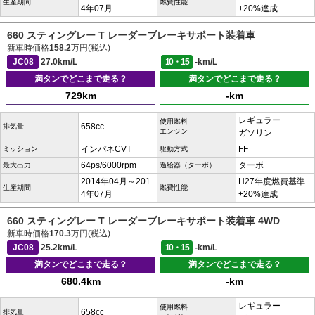
生産期間
燃費性能
4年07月
+20%達成
660 スティングレー T レーダーブレーキサポート装着車
新車時価格
158.2
万円(税込)
JC08
27.0km/L
10・15
-km/L
満タンでどこまで走る？
満タンでどこまで走る？
729km
-km
レギュラー
使用燃料
658cc
排気量
エンジン
ガソリン
インパネCVT
FF
ミッション
駆動方式
64ps/6000rpm
ターボ
最大出力
過給器（ターボ）
2014年04月～201
H27年度燃費基準
生産期間
燃費性能
4年07月
+20%達成
660 スティングレー T レーダーブレーキサポート装着車 4WD
新車時価格
170.3
万円(税込)
JC08
25.2km/L
10・15
-km/L
満タンでどこまで走る？
満タンでどこまで走る？
680.4km
-km
レギュラー
使用燃料
658cc
排気量