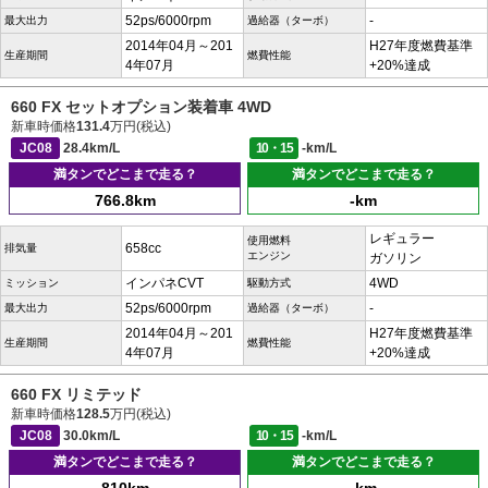
52ps/6000rpm
-
最大出力
過給器（ターボ）
2014年04月～201
H27年度燃費基準
生産期間
燃費性能
4年07月
+20%達成
660 FX セットオプション装着車 4WD
新車時価格
131.4
万円(税込)
JC08
28.4km/L
10・15
-km/L
満タンでどこまで走る？
満タンでどこまで走る？
766.8km
-km
レギュラー
使用燃料
658cc
排気量
エンジン
ガソリン
インパネCVT
4WD
ミッション
駆動方式
52ps/6000rpm
-
最大出力
過給器（ターボ）
2014年04月～201
H27年度燃費基準
生産期間
燃費性能
4年07月
+20%達成
660 FX リミテッド
新車時価格
128.5
万円(税込)
JC08
30.0km/L
10・15
-km/L
満タンでどこまで走る？
満タンでどこまで走る？