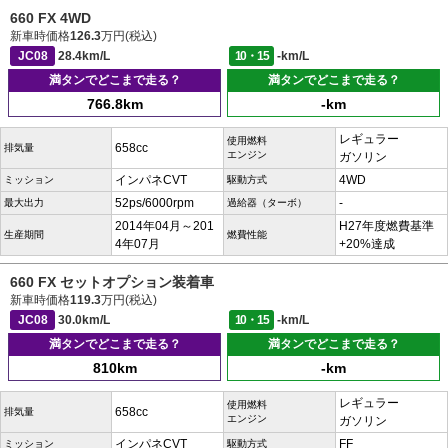
660 FX 4WD
新車時価格
126.3
万円(税込)
JC08
28.4km/L
10・15
-km/L
満タンでどこまで走る？
満タンでどこまで走る？
766.8km
-km
レギュラー
使用燃料
658cc
排気量
エンジン
ガソリン
インパネCVT
4WD
ミッション
駆動方式
52ps/6000rpm
-
最大出力
過給器（ターボ）
2014年04月～201
H27年度燃費基準
生産期間
燃費性能
4年07月
+20%達成
660 FX セットオプション装着車
新車時価格
119.3
万円(税込)
JC08
30.0km/L
10・15
-km/L
満タンでどこまで走る？
満タンでどこまで走る？
810km
-km
レギュラー
使用燃料
658cc
排気量
エンジン
ガソリン
インパネCVT
FF
ミッション
駆動方式