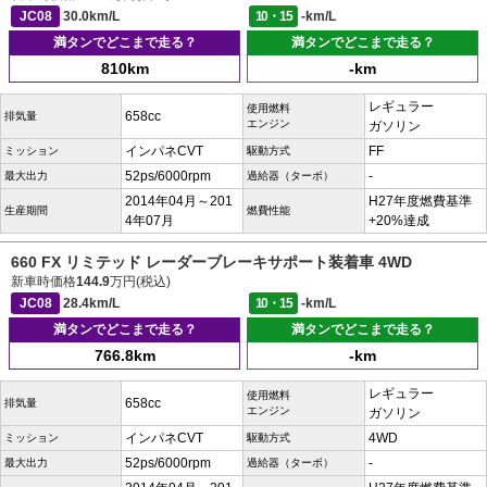
JC08
30.0km/L
10・15
-km/L
満タンでどこまで走る？
満タンでどこまで走る？
810km
-km
レギュラー
使用燃料
658cc
排気量
エンジン
ガソリン
インパネCVT
FF
ミッション
駆動方式
52ps/6000rpm
-
最大出力
過給器（ターボ）
2014年04月～201
H27年度燃費基準
生産期間
燃費性能
4年07月
+20%達成
660 FX リミテッド レーダーブレーキサポート装着車 4WD
新車時価格
144.9
万円(税込)
JC08
28.4km/L
10・15
-km/L
満タンでどこまで走る？
満タンでどこまで走る？
766.8km
-km
レギュラー
使用燃料
658cc
排気量
エンジン
ガソリン
インパネCVT
4WD
ミッション
駆動方式
52ps/6000rpm
-
最大出力
過給器（ターボ）