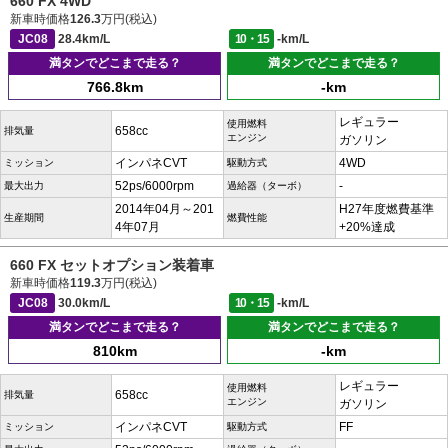
660 FX 4WD
新車時価格
126.3
万円(税込)
JC08
28.4km/L
10・15
-km/L
満タンでどこまで走る？
満タンでどこまで走る？
766.8km
-km
レギュラー
使用燃料
658cc
排気量
エンジン
ガソリン
インパネCVT
4WD
ミッション
駆動方式
52ps/6000rpm
-
最大出力
過給器（ターボ）
2014年04月～201
H27年度燃費基準
生産期間
燃費性能
4年07月
+20%達成
660 FX セットオプション装着車
新車時価格
119.3
万円(税込)
JC08
30.0km/L
10・15
-km/L
満タンでどこまで走る？
満タンでどこまで走る？
810km
-km
レギュラー
使用燃料
658cc
排気量
エンジン
ガソリン
インパネCVT
FF
ミッション
駆動方式