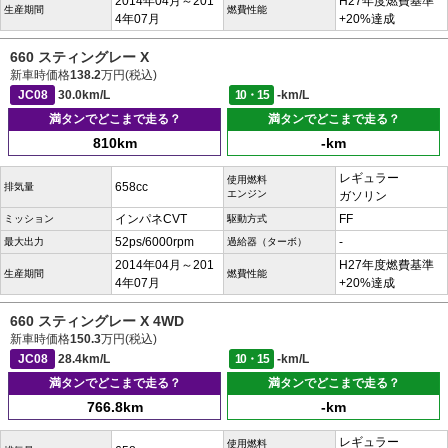
2014年04月～201
H27年度燃費基準
生産期間
燃費性能
4年07月
+20%達成
660 スティングレー X
新車時価格
138.2
万円(税込)
JC08
30.0km/L
10・15
-km/L
満タンでどこまで走る？
満タンでどこまで走る？
810km
-km
レギュラー
使用燃料
658cc
排気量
エンジン
ガソリン
インパネCVT
FF
ミッション
駆動方式
52ps/6000rpm
-
最大出力
過給器（ターボ）
2014年04月～201
H27年度燃費基準
生産期間
燃費性能
4年07月
+20%達成
660 スティングレー X 4WD
新車時価格
150.3
万円(税込)
JC08
28.4km/L
10・15
-km/L
満タンでどこまで走る？
満タンでどこまで走る？
766.8km
-km
レギュラー
使用燃料