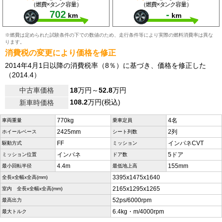
（燃費×タンク容量）
（燃費×タンク容量）
702
-
km
km
※燃費は定められた試験条件の下での数値のため、走行条件等により実際の燃料消費率は異な
ります。
消費税の変更により価格を修正
2014年4月1日以降の消費税率（8％）に基づき、価格を修正した
（2014.4）
中古車価格
18
万円～
52.8
万円
108.2
万円(税込)
新車時価格
770kg
4名
車両重量
乗車定員
2425mm
2列
ホイールベース
シート列数
FF
インパネCVT
駆動方式
ミッション
インパネ
5ドア
ミッション位置
ドア数
4.4m
155mm
最小回転半径
最低地上高
3395x1475x1640
全長x全幅x全高(mm)
2165x1295x1265
室内 全長x全幅x全高(mm)
52ps/6000rpm
最高出力
6.4kg・m/4000rpm
最大トルク