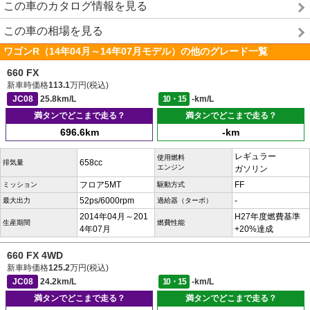
この車のカタログ情報を見る
この車の相場を見る
ワゴンR（14年04月～14年07月モデル）の他のグレード一覧
660 FX
新車時価格
113.1
万円(税込)
JC08
25.8km/L
10・15
-km/L
満タンでどこまで走る？
満タンでどこまで走る？
696.6km
-km
レギュラー
使用燃料
658cc
排気量
エンジン
ガソリン
フロア5MT
FF
ミッション
駆動方式
52ps/6000rpm
-
最大出力
過給器（ターボ）
2014年04月～201
H27年度燃費基準
生産期間
燃費性能
4年07月
+20%達成
660 FX 4WD
新車時価格
125.2
万円(税込)
JC08
24.2km/L
10・15
-km/L
満タンでどこまで走る？
満タンでどこまで走る？