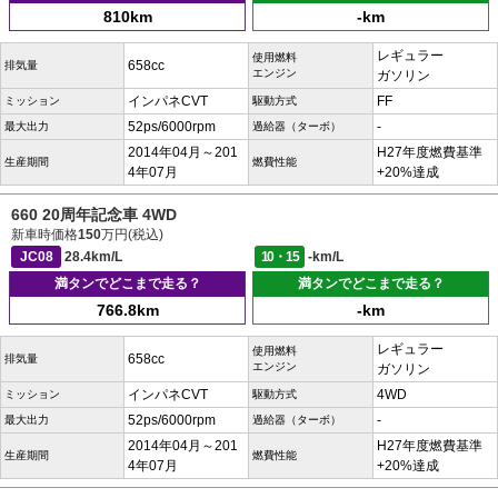
810km
-km
レギュラー
使用燃料
658cc
排気量
エンジン
ガソリン
インパネCVT
FF
ミッション
駆動方式
52ps/6000rpm
-
最大出力
過給器（ターボ）
2014年04月～201
H27年度燃費基準
生産期間
燃費性能
4年07月
+20%達成
660 20周年記念車 4WD
新車時価格
150
万円(税込)
JC08
28.4km/L
10・15
-km/L
満タンでどこまで走る？
満タンでどこまで走る？
766.8km
-km
レギュラー
使用燃料
658cc
排気量
エンジン
ガソリン
インパネCVT
4WD
ミッション
駆動方式
52ps/6000rpm
-
最大出力
過給器（ターボ）
2014年04月～201
H27年度燃費基準
生産期間
燃費性能
4年07月
+20%達成