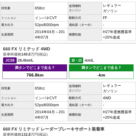
レギュラー
使用燃料
658cc
排気量
エンジン
ガソリン
インパネCVT
FF
ミッション
駆動方式
52ps/6000rpm
-
最大出力
過給器（ターボ）
2014年04月～201
H27年度燃費基準
生産期間
燃費性能
4年07月
+20%達成
660 FX リミテッド 4WD
新車時価格
140.6
万円(税込)
JC08
28.4km/L
10・15
-km/L
満タンでどこまで走る？
満タンでどこまで走る？
766.8km
-km
レギュラー
使用燃料
658cc
排気量
エンジン
ガソリン
インパネCVT
4WD
ミッション
駆動方式
52ps/6000rpm
-
最大出力
過給器（ターボ）
2014年04月～201
H27年度燃費基準
生産期間
燃費性能
4年07月
+20%達成
660 FX リミテッド レーダーブレーキサポート装着車
新車時価格
132.8
万円(税込)