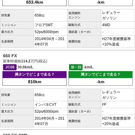
653.4km
-km
レギュラー
使用燃料
658cc
排気量
エンジン
ガソリン
フロア5MT
4WD
ミッション
駆動方式
52ps/6000rpm
-
最大出力
過給器（ターボ）
2014年04月～201
H27年度燃費基準
生産期間
燃費性能
4年07月
+10%達成
660 FX
新車時価格
114.2
万円(税込)
JC08
30.0km/L
10・15
-km/L
満タンでどこまで走る？
満タンでどこまで走る？
810km
-km
レギュラー
使用燃料
658cc
排気量
エンジン
ガソリン
インパネCVT
FF
ミッション
駆動方式
52ps/6000rpm
-
最大出力
過給器（ターボ）
2014年04月～201
H27年度燃費基準
生産期間
燃費性能
4年07月
+20%達成