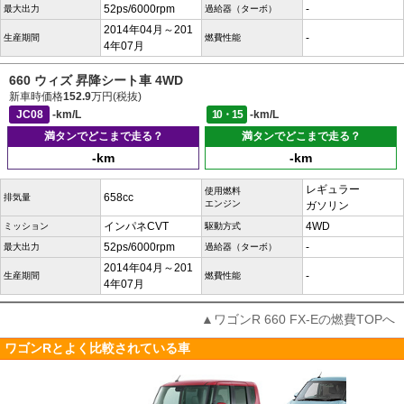
52ps/6000rpm
-
最大出力
過給器（ターボ）
2014年04月～201
-
生産期間
燃費性能
4年07月
660 ウィズ 昇降シート車 4WD
新車時価格
152.9
万円(税抜)
JC08
-km/L
10・15
-km/L
満タンでどこまで走る？
満タンでどこまで走る？
-km
-km
レギュラー
使用燃料
658cc
排気量
エンジン
ガソリン
インパネCVT
4WD
ミッション
駆動方式
52ps/6000rpm
-
最大出力
過給器（ターボ）
2014年04月～201
-
生産期間
燃費性能
4年07月
▲ワゴンR 660 FX-Eの燃費TOPへ
ワゴンRとよく比較されている車