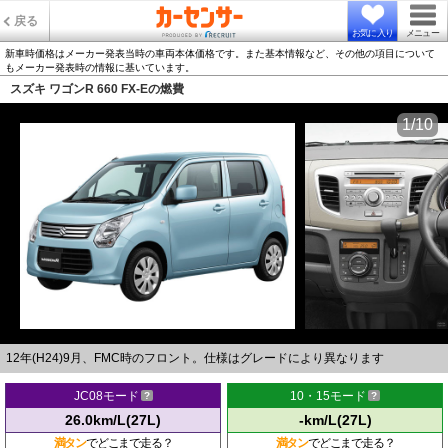
戻る
お気に入り
メニュー
新車時価格はメーカー発表当時の車両本体価格です。また基本情報など、その他の項目について
もメーカー発表時の情報に基いています。
スズキ ワゴンR 660 FX-Eの燃費
1/10
12年(H24)9月、FMC時のフロント。仕様はグレードにより異なります
JC08モード
10・15モード
26.0km/L(27L)
-km/L(27L)
満タン
でどこまで走る？
満タン
でどこまで走る？