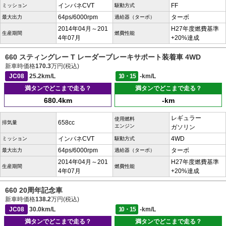
インパネCVT
FF
ミッション
駆動方式
64ps/6000rpm
ターボ
最大出力
過給器（ターボ）
2014年04月～201
H27年度燃費基準
生産期間
燃費性能
4年07月
+20%達成
660 スティングレー T レーダーブレーキサポート装着車 4WD
新車時価格
170.3
万円(税込)
JC08
25.2km/L
10・15
-km/L
満タンでどこまで走る？
満タンでどこまで走る？
680.4km
-km
レギュラー
使用燃料
658cc
排気量
エンジン
ガソリン
インパネCVT
4WD
ミッション
駆動方式
64ps/6000rpm
ターボ
最大出力
過給器（ターボ）
2014年04月～201
H27年度燃費基準
生産期間
燃費性能
4年07月
+20%達成
660 20周年記念車
新車時価格
138.2
万円(税込)
JC08
30.0km/L
10・15
-km/L
満タンでどこまで走る？
満タンでどこまで走る？