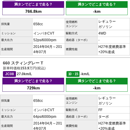
満タンでどこまで走る？
満タンでどこまで走る？
766.8km
-km
レギュラー
使用燃料
658cc
排気量
エンジン
ガソリン
インパネCVT
4WD
ミッション
駆動方式
52ps/6000rpm
-
最大出力
過給器（ターボ）
2014年04月～201
H27年度燃費基準
生産期間
燃費性能
4年07月
+20%達成
660 スティングレー T
新車時価格
153.9
万円(税込)
JC08
27.0km/L
10・15
-km/L
満タンでどこまで走る？
満タンでどこまで走る？
729km
-km
レギュラー
使用燃料
658cc
排気量
エンジン
ガソリン
インパネCVT
FF
ミッション
駆動方式
64ps/6000rpm
ターボ
最大出力
過給器（ターボ）
2014年04月～201
H27年度燃費基準
生産期間
燃費性能
4年07月
+20%達成