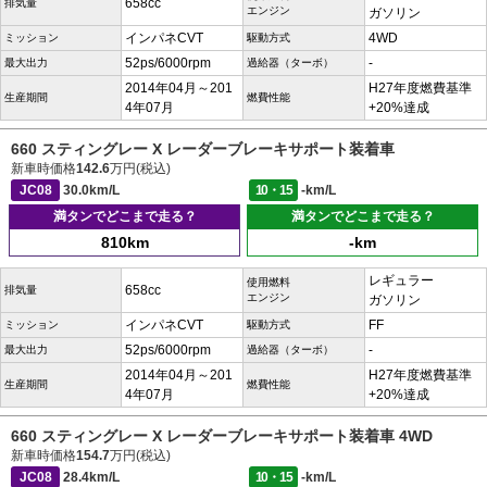
658cc
排気量
エンジン
ガソリン
インパネCVT
4WD
ミッション
駆動方式
52ps/6000rpm
-
最大出力
過給器（ターボ）
2014年04月～201
H27年度燃費基準
生産期間
燃費性能
4年07月
+20%達成
660 スティングレー X レーダーブレーキサポート装着車
新車時価格
142.6
万円(税込)
JC08
30.0km/L
10・15
-km/L
満タンでどこまで走る？
満タンでどこまで走る？
810km
-km
レギュラー
使用燃料
658cc
排気量
エンジン
ガソリン
インパネCVT
FF
ミッション
駆動方式
52ps/6000rpm
-
最大出力
過給器（ターボ）
2014年04月～201
H27年度燃費基準
生産期間
燃費性能
4年07月
+20%達成
660 スティングレー X レーダーブレーキサポート装着車 4WD
新車時価格
154.7
万円(税込)
JC08
28.4km/L
10・15
-km/L