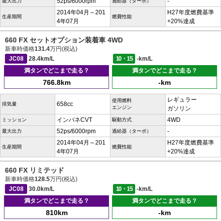
52ps/6000rpm
-
最大出力
過給器（ターボ）
2014年04月～201
H27年度燃費基準
生産期間
燃費性能
4年07月
+20%達成
660 FX セットオプション装着車 4WD
新車時価格
131.4
万円(税込)
JC08
28.4km/L
10・15
-km/L
満タンでどこまで走る？
満タンでどこまで走る？
766.8km
-km
レギュラー
使用燃料
658cc
排気量
エンジン
ガソリン
インパネCVT
4WD
ミッション
駆動方式
52ps/6000rpm
-
最大出力
過給器（ターボ）
2014年04月～201
H27年度燃費基準
生産期間
燃費性能
4年07月
+20%達成
660 FX リミテッド
新車時価格
128.5
万円(税込)
JC08
30.0km/L
10・15
-km/L
満タンでどこまで走る？
満タンでどこまで走る？
810km
-km