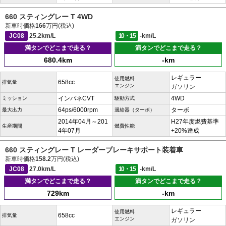
660 スティングレー T 4WD
新車時価格
166
万円(税込)
JC08
25.2km/L
10・15
-km/L
満タンでどこまで走る？
満タンでどこまで走る？
680.4km
-km
レギュラー
使用燃料
658cc
排気量
エンジン
ガソリン
インパネCVT
4WD
ミッション
駆動方式
64ps/6000rpm
ターボ
最大出力
過給器（ターボ）
2014年04月～201
H27年度燃費基準
生産期間
燃費性能
4年07月
+20%達成
660 スティングレー T レーダーブレーキサポート装着車
新車時価格
158.2
万円(税込)
JC08
27.0km/L
10・15
-km/L
満タンでどこまで走る？
満タンでどこまで走る？
729km
-km
レギュラー
使用燃料
658cc
排気量
エンジン
ガソリン