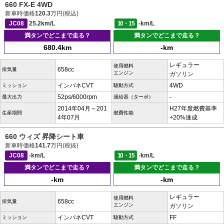
660 FX-E 4WD
新車時価格
120.3
万円(税込)
JC08
25.2km/L
10・15
-km/L
満タンでどこまで走る？
満タンでどこまで走る？
680.4km
-km
レギュラー
使用燃料
658cc
排気量
エンジン
ガソリン
インパネCVT
4WD
ミッション
駆動方式
52ps/6000rpm
-
最大出力
過給器（ターボ）
2014年04月～201
H27年度燃費基準
生産期間
燃費性能
4年07月
+20%達成
660 ウィズ 昇降シート車
新車時価格
141.7
万円(税抜)
JC08
-km/L
10・15
-km/L
満タンでどこまで走る？
満タンでどこまで走る？
-km
-km
レギュラー
使用燃料
658cc
排気量
エンジン
ガソリン
インパネCVT
FF
ミッション
駆動方式