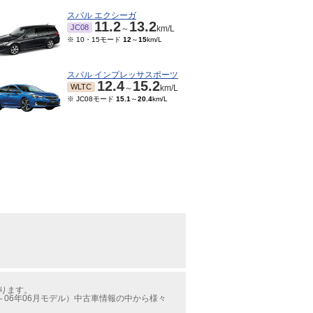
スバル エクシーガ
11.2
13.2
JC08
～
km/L
※ 10・15モード
12
～
15
km/L
スバル インプレッサスポーツ
12.4
15.2
WLTC
～
km/L
※ JC08モード
15.1
～
20.4
km/L
かります。
06年06月モデル）中古車情報の中から様々