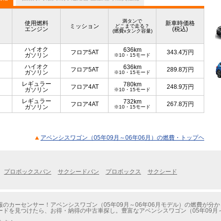
満タンで
使用燃料
新車時価格
ミッション
どこまで走る？
エンジン
(税込)
(燃費xタンク容量)
ハイオク
636km
フロア5AT
343.4
万円
ガソリン
※10・15モード
ハイオク
636km
フロア5AT
289.8
万円
ガソリン
※10・15モード
レギュラー
780km
フロア4AT
248.9
万円
ガソリン
※10・15モード
レギュラー
732km
フロア4AT
267.8
万円
ガソリン
※10・15モード
アベンシスワゴン（05年09月～06年06月）の燃費・トップヘ
プロボックスバン
サクシードバン
プロボックス
サクシード
のカーセンサー！アベンシスワゴン（05年09月～06年06月モデル）の燃費が分
ドを見つけたら、お得・納得の中古車探し。豊富なアベンシスワゴン（05年09月～