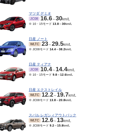
マツダ デミオ
16.6
30
JC08
～
km/L
※ 10・15モード
13.8
～
30
km/L
日産 ノート
23
29.5
WLTC
～
km/L
※ JC08モード
14.4
～
38.2
km/L
日産 ティアナ
10.4
14.4
JC08
～
km/L
※ 10・15モード
9.8
～
12.6
km/L
日産 エクストレイル
12.2
19.7
WLTC
～
km/L
※ JC08モード
13.8
～
20.8
km/L
スバル レガシィアウトバック
12.6
13
WLTC
～
km/L
※ JC08モード
9.2
～
15.8
km/L