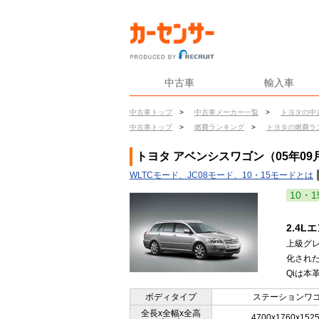
中古車
輸入車
中古車トップ
>
中古車メーカー一覧
>
トヨタの中
中古車トップ
>
燃費ランキング
>
トヨタの燃費ラ
トヨタ アベンシスワゴン（05年09
WLTCモード、JC08モード、10・15モードとは
10・1
2.4
上級グレ
化され
Qiは本
ボディタイプ
ステーションワ
全長x全幅x全高
4700x1760x152