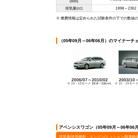
(mm)
排気量(cc)
1998～2362
※ 燃費情報は定められた試験条件の下での数値
（05年09月～06年06月）のマイナーチ
2006/07～2010/02
2003/10
※ 10・15モード
10.6
～
13
km/L
※ 10・15モー
アベンシスワゴン（05年09月～06年0
排気量/使用燃料・エンジン/ミッション/新車時