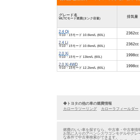
グレード名
排気量
WLTCモード燃費(タンク容量)
2.4 Qi
2362cc
※10・15モード 10.6km/L (60L)
2.4 Li
2362cc
※10・15モード 10.6km/L (60L)
2.0 Xi
1998cc
※10・15モード 13km/L (60L)
2.0 Xi 4WD
1998cc
※10・15モード 12.2km/L (60L)
◆トヨタの他の車の燃費情報
カローラツーリング
カローラフィールダー
燃費のいい車を探すなら、中古車・中古車情報
お気に入りのアベンシスワゴンモデルやグレー
な条件で中古車検索ができます。