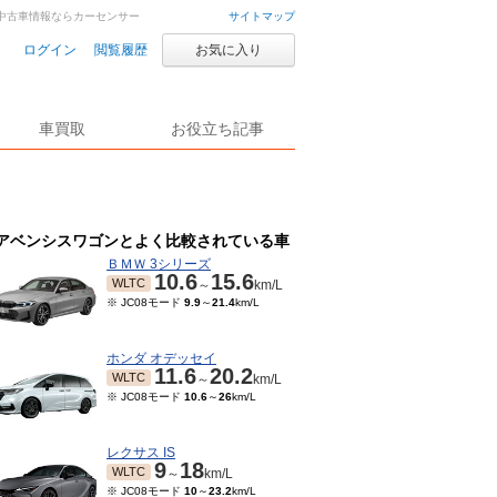
車・中古車情報ならカーセンサー
サイトマップ
ログイン
閲覧履歴
お気に入り
車買取
お役立ち記事
アベンシスワゴンとよく比較されている車
ＢＭＷ 3シリーズ
10.6
15.6
WLTC
～
km/L
※ JC08モード
9.9
～
21.4
km/L
ホンダ オデッセイ
11.6
20.2
WLTC
～
km/L
※ JC08モード
10.6
～
26
km/L
レクサス IS
9
18
WLTC
～
km/L
※ JC08モード
10
～
23.2
km/L