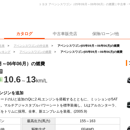
トヨタ アベンシスワゴン（05年09月～06年06月）の燃費 | 中古
カタログ
中古車販売店
保険/ローン/他
古車
>
アベンシスワゴンの中古車
>
アベンシスワゴン(05年09月～06年06月)の燃費
ンキング
>
アベンシスワゴンの燃費
>
アベンシスワゴン(05年09月～06年06月)の燃費
月～06年06月）の燃費
？
10.6
13
5
～
km/L
Lエンジンを追加
ードのLiと追加のQiに2.4Lエンジンを搭載するとともに、ミッションが5AT
た。マルチアジャスタブルパワーシートを標準装備し、Liはアルカンターラ、
革をトリムに採用。全車、新エンブレムを装着。(2005.9)
ゴン
最高出力(馬力)
155～163
5/他
駆動方式
FF/4WD