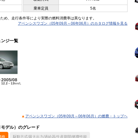
乗車定員
5名
のため、走行条件等により実際の燃料消費率は異なります。
アベンシスワゴン（05年09月～06年06月）のカタログ情報を見る
ェンジ一覧
～2005/08
ド
12.2
～
13
km/L
アベンシスワゴン（05年09月～06年06月）の燃費・トップヘ
6月モデル）のグレード
価格
駆動方式/最大出力/過給器/生産期間/燃費性能