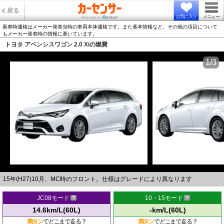
戻る
お気に入り
メニュー
新車時価格はメーカー発表当時の車両本体価格です。また基本情報など、その他の項目について
もメーカー発表時の情報に基いています。
トヨタ アベンシスワゴン 2.0 Xiの燃費
1/3
15年(H27)10月、MC時のフロント。仕様はグレードにより異なります
JC08モード
10・15モード
14.6km/L(60L)
-km/L(60L)
満タン
でどこまで走る？
満タン
でどこまで走る？