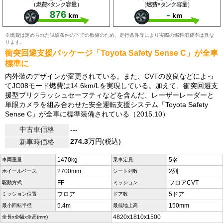
（燃費×タンク容量）
（燃費×タンク容量）
876
-
km
km
※燃費は定められた試験条件の下での数値のため、走行条件等により実際の燃料消費率は異な
ります。
衝突回避支援パッケージ「Toyota Safety Sense C」が全車
標準に
内外装のデザインが変更されている。また、CVTの改良などによっ
てJC08モード燃費は14.6km/Lを実現している。加えて、衝突回避支
援型プリクラッシュセーフティなどを含んだ、レーザーレーダーと
単眼カメラを組み合わせた安全運転支援システム「Toyota Safety
Sense C」が全車に標準装備されている（2015.10）
中古車価格
---
274.3
万円(税込)
新車時価格
1470kg
5名
車両重量
乗車定員
2700mm
2列
ホイールベース
シート列数
FF
フロアCVT
駆動方式
ミッション
フロア
5ドア
ミッション位置
ドア数
5.4m
150mm
最小回転半径
最低地上高
4820x1810x1500
全長x全幅x全高(mm)