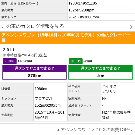
1980x1495x1185
室内 全長x全幅x全高(mm)
152ps/6200rpm
最高出力
20kg・m/3800rpm
最大トルク
この車のカタログ情報を見る
アベンシスワゴン（15年10月～16年06月モデル）の他のグレード一
覧
2.0 Li
新車時価格
298.4
万円(税込)
JC08
14.6km/L
10・15
-km/L
満タンでどこまで走る？
満タンでどこまで走る？
876km
-km
ハイオク
使用燃料
1986cc
排気量
エンジン
ガソリン
フロアCVT
FF
ミッション
駆動方式
152ps/6200rpm
-
最大出力
過給器（ターボ）
2015年10月～201
H27年度燃費基準
生産期間
燃費性能
6年06月
達成
▲アベンシスワゴン 2.0 Xiの燃費TOPへ