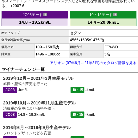
やスマートエントリー＆スタートシステムなどの便利な装備も標準設定されてい
る。（2007.6
JC08モード
10・15モード
14.8～19.2km/L
14.4～20.0km/L
セダン
ボディタイプ
4565x1695x1475/他
全長x全幅x全高(mm)
109～158馬力
FF/4WD
最高出力
駆動方式
1496～1986cc
5名
排気量
乗車定員
アリオン (07年6月～21年3月)のカタログ情報を見る
マイナーチェンジ一覧
2019年12月～2021年3月生産モデル
燃費・型式の変更を行った
JC08
-km/L
10・15
-km/L
2019年10月～2019年11月生産モデル
消費税の変更により価格を修正
JC08
14.8～19.2km/L
10・15
-km/L
2016年6月～2019年9月生産モデル
フロントデザインなどを変更