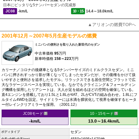
日本にピッタリな5ナンバーセダンの完成形
JC08
-km/L
10・15
14.4～18.0km/L
▲アリオンの燃費TOPへ
2001年12月～2007年5月生産モデルの燃費
ミニバンの便利さを取り入れた新世代のセダン
中古車価格
95
万円
新車時価格
158～223
万円
カリーナ／コロナの後継車となる5ナンバーサイズのミドルクラスセダン。ミニ
バンに押されすっかり影が薄くなってしまったセダンだが、その復権をかけて扱
いやすさと便利さを追求したモデル。リラックスできる居住空間とフラットで広
大なラゲージスペースを実現している。なかでもクライニング＆フォールディン
グ機構を採用したリアシートは、大人が足を組めるほどの空間を確保している。
直4エンジンを搭載しており1.5Lと1.8Lが4AT、2LがCVTの組み合わせ。1.8Lにフ
ルタイム4WDを設定。サイドミラーには水滴を膜状化して視界を確保するヒータ
ー付レインクリアミラーを採用。（2001.12）
JC08モード
10・15モード
-km/L
13.0～16.4km/L
セダン
ボディタイプ
全長x全幅x全高(mm)