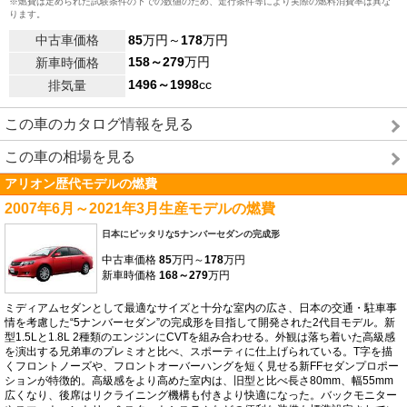
※燃費は定められた試験条件の下での数値のため、走行条件等により実際の燃料消費率は異な
ります。
中古車価格
85
万円～
178
万円
158～279
万円
新車時価格
1496～1998
cc
排気量
この車のカタログ情報を見る
この車の相場を見る
アリオン歴代モデルの燃費
2007年6月～2021年3月生産モデルの燃費
日本にピッタリな5ナンバーセダンの完成形
中古車価格
85
万円～
178
万円
新車時価格
168～279
万円
ミディアムセダンとして最適なサイズと十分な室内の広さ、日本の交通・駐車事
情を考慮した“5ナンバーセダン”の完成形を目指して開発された2代目モデル。新
型1.5Lと1.8L 2種類のエンジンにCVTを組み合わせる。外観は落ち着いた高級感
を演出する兄弟車のプレミオと比べ、スポーティに仕上げられている。T字を描
くフロントノーズや、フロントオーバーハングを短く見せる新FFセダンプロポー
ションが特徴的。高級感をより高めた室内は、旧型と比べ長さ80mm、幅55mm
広くなり、後席はリクライニング機構も付きより快適になった。バックモニター