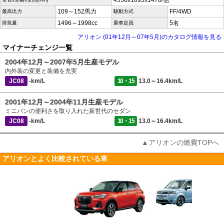
4550x1695x1470/他
109～152馬力
FF/4WD
最高出力
駆動方式
1496～1998cc
5名
排気量
乗車定員
アリオン (01年12月～07年5月)のカタログ情報を見る
マイナーチェンジ一覧
2004年12月～2007年5月生産モデル
内外装の変更と装備を充実
JC08
-km/L
10・15
13.0～16.4km/L
2001年12月～2004年11月生産モデル
ミニバンの便利さを取り入れた新世代のセダン
JC08
-km/L
10・15
13.0～16.4km/L
▲アリオンの燃費TOPへ
アリオンとよく比較されている車