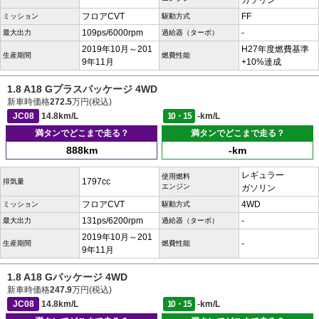
ガソリン
フロアCVT
FF
ミッション
駆動方式
109ps/6000rpm
-
最大出力
過給器（ターボ）
2019年10月～201
H27年度燃費基準
生産期間
燃費性能
9年11月
+10%達成
1.8 A18 Gプラスパッケージ 4WD
新車時価格
272.5
万円(税込)
JC08
14.8km/L
10・15
-km/L
満タンでどこまで走る？
満タンでどこまで走る？
888km
-km
レギュラー
使用燃料
1797cc
排気量
エンジン
ガソリン
フロアCVT
4WD
ミッション
駆動方式
131ps/6200rpm
-
最大出力
過給器（ターボ）
2019年10月～201
-
生産期間
燃費性能
9年11月
1.8 A18 Gパッケージ 4WD
新車時価格
247.9
万円(税込)
JC08
14.8km/L
10・15
-km/L