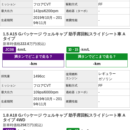
フロアCVT
FF
ミッション
駆動方式
143ps/6200rpm
-
最大出力
過給器（ターボ）
2019年10月～201
-
生産期間
燃費性能
9年11月
1.5 A15 Gパッケージ ウェルキャブ 助手席回転スライドシート車 A
タイプ
新車時価格
222.6
万円(税込)
JC08
-km/L
10・15
-km/L
満タンでどこまで走る？
満タンでどこまで走る？
-km
-km
レギュラー
使用燃料
1496cc
排気量
エンジン
ガソリン
フロアCVT
FF
ミッション
駆動方式
109ps/6000rpm
-
最大出力
過給器（ターボ）
2019年10月～201
-
生産期間
燃費性能
9年11月
1.8 A18 Gパッケージ ウェルキャブ 助手席回転スライドシート車 A
タイプ 4WD
新車時価格
258
万円(税込)