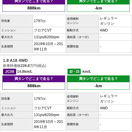
満タンでどこまで走る？
満タンでどこまで走る？
888km
-km
レギュラー
使用燃料
1797cc
排気量
エンジン
ガソリン
フロアCVT
4WD
ミッション
駆動方式
131ps/6200rpm
-
最大出力
過給器（ターボ）
2019年10月～201
-
生産期間
燃費性能
9年11月
1.8 A18 4WD
新車時価格
226.8
万円(税込)
JC08
14.8km/L
10・15
-km/L
満タンでどこまで走る？
満タンでどこまで走る？
888km
-km
レギュラー
使用燃料
1797cc
排気量
エンジン
ガソリン
フロアCVT
4WD
ミッション
駆動方式
131ps/6200rpm
-
最大出力
過給器（ターボ）
2019年10月～201
-
生産期間
燃費性能
9年11月