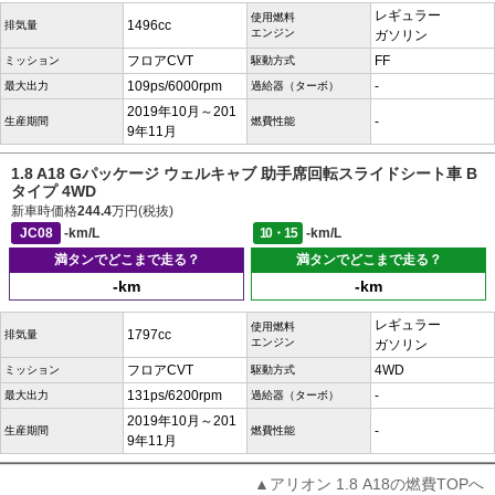
レギュラー
使用燃料
1496cc
排気量
エンジン
ガソリン
フロアCVT
FF
ミッション
駆動方式
109ps/6000rpm
-
最大出力
過給器（ターボ）
2019年10月～201
-
生産期間
燃費性能
9年11月
1.8 A18 Gパッケージ ウェルキャブ 助手席回転スライドシート車 B
タイプ 4WD
新車時価格
244.4
万円(税抜)
JC08
-km/L
10・15
-km/L
満タンでどこまで走る？
満タンでどこまで走る？
-km
-km
レギュラー
使用燃料
1797cc
排気量
エンジン
ガソリン
フロアCVT
4WD
ミッション
駆動方式
131ps/6200rpm
-
最大出力
過給器（ターボ）
2019年10月～201
-
生産期間
燃費性能
9年11月
▲アリオン 1.8 A18の燃費TOPへ