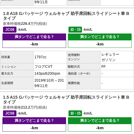
9年11月
1.8 A18 Gパッケージ ウェルキャブ 助手席回転スライドシート車 B
タイプ
新車時価格
226.4
万円(税抜)
JC08
-km/L
10・15
-km/L
満タンでどこまで走る？
満タンでどこまで走る？
-km
-km
レギュラー
使用燃料
1797cc
排気量
エンジン
ガソリン
フロアCVT
FF
ミッション
駆動方式
143ps/6200rpm
-
最大出力
過給器（ターボ）
2019年10月～201
-
生産期間
燃費性能
9年11月
1.5 A15 Gパッケージ ウェルキャブ 助手席回転スライドシート車 B
タイプ
新車時価格
212.2
万円(税抜)
JC08
-km/L
10・15
-km/L
満タンでどこまで走る？
満タンでどこまで走る？
-km
-km