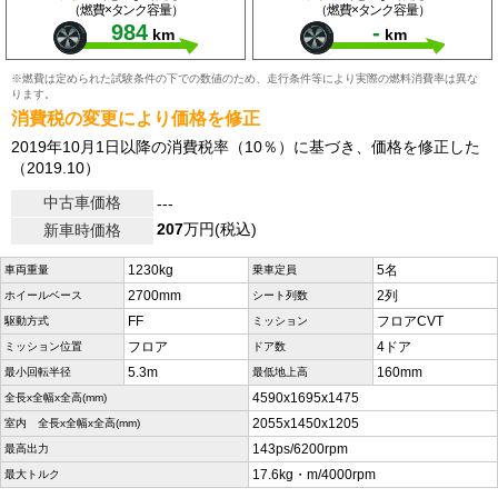
（燃費×タンク容量）
（燃費×タンク容量）
984
-
km
km
※燃費は定められた試験条件の下での数値のため、走行条件等により実際の燃料消費率は異な
ります。
消費税の変更により価格を修正
2019年10月1日以降の消費税率（10％）に基づき、価格を修正した
（2019.10）
中古車価格
---
207
万円(税込)
新車時価格
1230kg
5名
車両重量
乗車定員
2700mm
2列
ホイールベース
シート列数
FF
フロアCVT
駆動方式
ミッション
フロア
4ドア
ミッション位置
ドア数
5.3m
160mm
最小回転半径
最低地上高
4590x1695x1475
全長x全幅x全高(mm)
2055x1450x1205
室内 全長x全幅x全高(mm)
143ps/6200rpm
最高出力
17.6kg・m/4000rpm
最大トルク