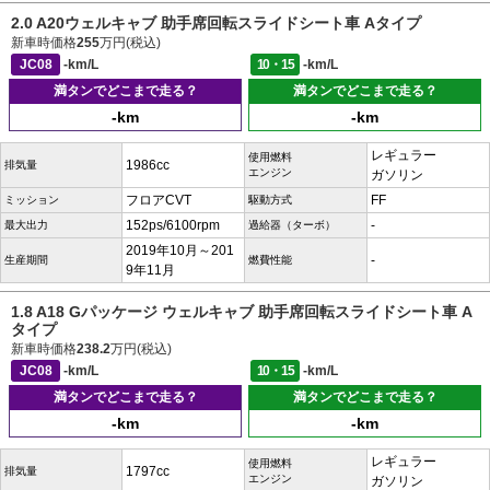
2.0 A20ウェルキャブ 助手席回転スライドシート車 Aタイプ
新車時価格
255
万円(税込)
JC08
-km/L
10・15
-km/L
満タンでどこまで走る？
満タンでどこまで走る？
-km
-km
レギュラー
使用燃料
1986cc
排気量
エンジン
ガソリン
フロアCVT
FF
ミッション
駆動方式
152ps/6100rpm
-
最大出力
過給器（ターボ）
2019年10月～201
-
生産期間
燃費性能
9年11月
1.8 A18 Gパッケージ ウェルキャブ 助手席回転スライドシート車 A
タイプ
新車時価格
238.2
万円(税込)
JC08
-km/L
10・15
-km/L
満タンでどこまで走る？
満タンでどこまで走る？
-km
-km
レギュラー
使用燃料
1797cc
排気量
エンジン
ガソリン