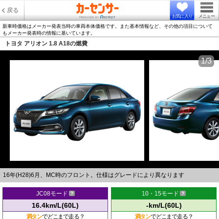
戻る
お気に入り
メニュー
新車時価格はメーカー発表当時の車両本体価格です。また基本情報など、その他の項目について
もメーカー発表時の情報に基いています。
トヨタ アリオン 1.8 A18の燃費
1/3
16年(H28)6月、MC時のフロント。仕様はグレードにより異なります
JC08モード
10・15モード
16.4km/L(60L)
-km/L(60L)
満タン
でどこまで走る？
満タン
でどこまで走る？