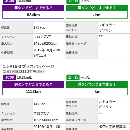
JC08
16.4km/L
10・15
-km/L
満タンでどこまで走る？
満タンでどこまで走る？
984km
-km
レギュラー
使用燃料
1797cc
排気量
エンジン
ガソリン
フロアCVT
FF
ミッション
駆動方式
143ps/6200rpm
-
最大出力
過給器（ターボ）
2019年10月～201
-
生産期間
燃費性能
9年11月
1.5 A15 Gプラスパッケージ
新車時価格
231.2
万円(税込)
JC08
19.2km/L
10・15
-km/L
満タンでどこまで走る？
満タンでどこまで走る？
1152km
-km
レギュラー
使用燃料
1496cc
排気量
エンジン
ガソリン
フロアCVT
FF
ミッション
駆動方式
109ps/6000rpm
-
最大出力
過給器（ターボ）
2019年10月～201
H27年度燃費基準
生産期間
燃費性能