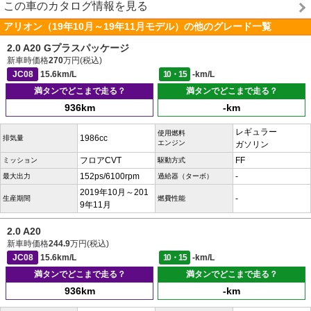
この車のカタログ情報を見る
アリオン（19年10月～19年11月モデル）の他のグレード一覧
2.0 A20 Gプラスパッケージ
新車時価格
270
万円(税込)
JC08
15.6km/L
10・15
-km/L
満タンでどこまで走る？
満タンでどこまで走る？
936km
-km
レギュラー
使用燃料
1986cc
排気量
エンジン
ガソリン
フロアCVT
FF
ミッション
駆動方式
152ps/6100rpm
-
最大出力
過給器（ターボ）
2019年10月～201
-
生産期間
燃費性能
9年11月
2.0 A20
新車時価格
244.9
万円(税込)
JC08
15.6km/L
10・15
-km/L
満タンでどこまで走る？
満タンでどこまで走る？
936km
-km