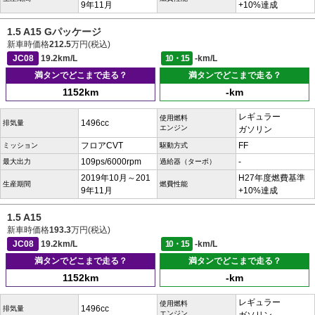
9年11月
+10%達成
1.5 A15 Gパッケージ
新車時価格
212.5
万円(税込)
JC08
19.2km/L
10・15
-km/L
満タンでどこまで走る？
満タンでどこまで走る？
1152km
-km
レギュラー
使用燃料
1496cc
排気量
エンジン
ガソリン
フロアCVT
FF
ミッション
駆動方式
109ps/6000rpm
-
最大出力
過給器（ターボ）
2019年10月～201
H27年度燃費基準
生産期間
燃費性能
9年11月
+10%達成
1.5 A15
新車時価格
193.3
万円(税込)
JC08
19.2km/L
10・15
-km/L
満タンでどこまで走る？
満タンでどこまで走る？
1152km
-km
レギュラー
使用燃料
1496cc
排気量
エンジン