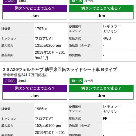
JC08
-km/L
10・15
-km/L
満タンでどこまで走る？
満タンでどこまで走る？
-km
-km
レギュラー
使用燃料
1797cc
排気量
エンジン
ガソリン
フロアCVT
4WD
ミッション
駆動方式
131ps/6200rpm
-
最大出力
過給器（ターボ）
2019年10月～201
-
生産期間
燃費性能
9年11月
2.0 A20ウェルキャブ 助手席回転スライドシート車 Bタイプ
新車時価格
241.7
万円(税抜)
JC08
-km/L
10・15
-km/L
満タンでどこまで走る？
満タンでどこまで走る？
-km
-km
レギュラー
使用燃料
1986cc
排気量
エンジン
ガソリン
フロアCVT
FF
ミッション
駆動方式
152ps/6100rpm
-
最大出力
過給器（ターボ）
2019年10月～201
-
生産期間
燃費性能