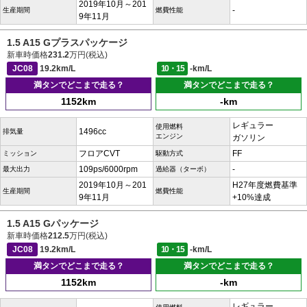
2019年10月～201
-
生産期間
燃費性能
9年11月
1.5 A15 Gプラスパッケージ
新車時価格
231.2
万円(税込)
JC08
19.2km/L
10・15
-km/L
満タンでどこまで走る？
満タンでどこまで走る？
1152km
-km
レギュラー
使用燃料
1496cc
排気量
エンジン
ガソリン
フロアCVT
FF
ミッション
駆動方式
109ps/6000rpm
-
最大出力
過給器（ターボ）
2019年10月～201
H27年度燃費基準
生産期間
燃費性能
9年11月
+10%達成
1.5 A15 Gパッケージ
新車時価格
212.5
万円(税込)
JC08
19.2km/L
10・15
-km/L
満タンでどこまで走る？
満タンでどこまで走る？
1152km
-km
レギュラー