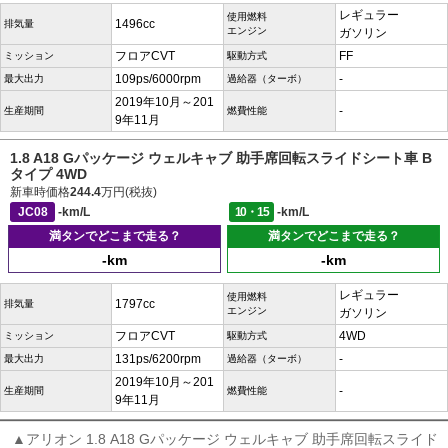
レギュラー
使用燃料
1496cc
排気量
エンジン
ガソリン
フロアCVT
FF
ミッション
駆動方式
109ps/6000rpm
-
最大出力
過給器（ターボ）
2019年10月～201
-
生産期間
燃費性能
9年11月
1.8 A18 Gパッケージ ウェルキャブ 助手席回転スライドシート車 B
タイプ 4WD
新車時価格
244.4
万円(税抜)
JC08
-km/L
10・15
-km/L
満タンでどこまで走る？
満タンでどこまで走る？
-km
-km
レギュラー
使用燃料
1797cc
排気量
エンジン
ガソリン
フロアCVT
4WD
ミッション
駆動方式
131ps/6200rpm
-
最大出力
過給器（ターボ）
2019年10月～201
-
生産期間
燃費性能
9年11月
▲アリオン 1.8 A18 Gパッケージ ウェルキャブ 助手席回転スライド