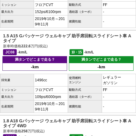
フロアCVT
FF
ミッション
駆動方式
152ps/6100rpm
-
最大出力
過給器（ターボ）
2019年10月～201
-
生産期間
燃費性能
9年11月
1.5 A15 Gパッケージ ウェルキャブ 助手席回転スライドシート車 A
タイプ
新車時価格
222.6
万円(税込)
JC08
-km/L
10・15
-km/L
満タンでどこまで走る？
満タンでどこまで走る？
-km
-km
レギュラー
使用燃料
1496cc
排気量
エンジン
ガソリン
フロアCVT
FF
ミッション
駆動方式
109ps/6000rpm
-
最大出力
過給器（ターボ）
2019年10月～201
-
生産期間
燃費性能
9年11月
1.8 A18 Gパッケージ ウェルキャブ 助手席回転スライドシート車 A
タイプ 4WD
新車時価格
258
万円(税込)