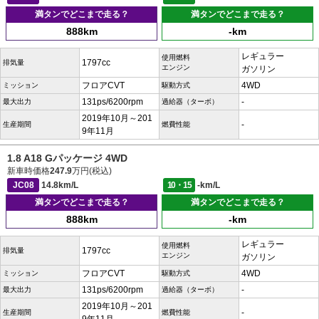
満タンでどこまで走る？
満タンでどこまで走る？
888km
-km
レギュラー
使用燃料
1797cc
排気量
エンジン
ガソリン
フロアCVT
4WD
ミッション
駆動方式
131ps/6200rpm
-
最大出力
過給器（ターボ）
2019年10月～201
-
生産期間
燃費性能
9年11月
1.8 A18 Gパッケージ 4WD
新車時価格
247.9
万円(税込)
JC08
14.8km/L
10・15
-km/L
満タンでどこまで走る？
満タンでどこまで走る？
888km
-km
レギュラー
使用燃料
1797cc
排気量
エンジン
ガソリン
フロアCVT
4WD
ミッション
駆動方式
131ps/6200rpm
-
最大出力
過給器（ターボ）
2019年10月～201
-
生産期間
燃費性能