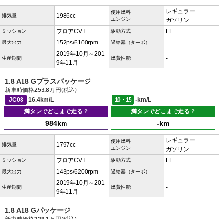
レギュラー
使用燃料
1986cc
排気量
エンジン
ガソリン
フロアCVT
FF
ミッション
駆動方式
152ps/6100rpm
-
最大出力
過給器（ターボ）
2019年10月～201
-
生産期間
燃費性能
9年11月
1.8 A18 Gプラスパッケージ
新車時価格
253.8
万円(税込)
JC08
16.4km/L
10・15
-km/L
満タンでどこまで走る？
満タンでどこまで走る？
984km
-km
レギュラー
使用燃料
1797cc
排気量
エンジン
ガソリン
フロアCVT
FF
ミッション
駆動方式
143ps/6200rpm
-
最大出力
過給器（ターボ）
2019年10月～201
-
生産期間
燃費性能
9年11月
1.8 A18 Gパッケージ