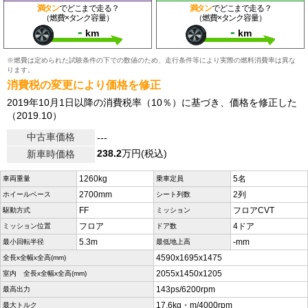
満タン
でどこまで走る？
満タン
でどこまで走る？
（燃費×タンク容量）
（燃費×タンク容量）
-
-
km
km
※燃費は定められた試験条件の下での数値のため、走行条件等により実際の燃料消費率は異な
ります。
消費税の変更により価格を修正
2019年10月1日以降の消費税率（10％）に基づき、価格を修正した
（2019.10）
中古車価格
---
238.2
万円(税込)
新車時価格
1260kg
5名
車両重量
乗車定員
2700mm
2列
ホイールベース
シート列数
FF
フロアCVT
駆動方式
ミッション
フロア
4ドア
ミッション位置
ドア数
5.3m
-mm
最小回転半径
最低地上高
4590x1695x1475
全長x全幅x全高(mm)
2055x1450x1205
室内 全長x全幅x全高(mm)
143ps/6200rpm
最高出力
17.6kg・m/4000rpm
最大トルク