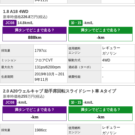
9年11月
1.8 A18 4WD
新車時価格
226.8
万円(税込)
JC08
14.8km/L
10・15
-km/L
満タンでどこまで走る？
満タンでどこまで走る？
888km
-km
レギュラー
使用燃料
1797cc
排気量
エンジン
ガソリン
フロアCVT
4WD
ミッション
駆動方式
131ps/6200rpm
-
最大出力
過給器（ターボ）
2019年10月～201
-
生産期間
燃費性能
9年11月
2.0 A20ウェルキャブ 助手席回転スライドシート車 Aタイプ
新車時価格
255
万円(税込)
JC08
-km/L
10・15
-km/L
満タンでどこまで走る？
満タンでどこまで走る？
-km
-km
レギュラー
使用燃料
1986cc
排気量
エンジン
ガソリン