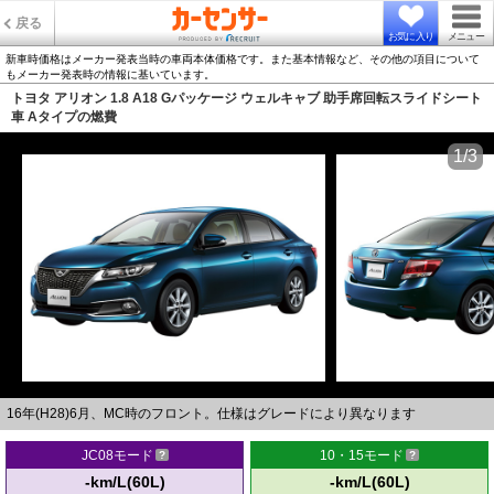
戻る
お気に入り
メニュー
新車時価格はメーカー発表当時の車両本体価格です。また基本情報など、その他の項目について
もメーカー発表時の情報に基いています。
トヨタ アリオン 1.8 A18 Gパッケージ ウェルキャブ 助手席回転スライドシート
車 Aタイプの燃費
1/3
16年(H28)6月、MC時のフロント。仕様はグレードにより異なります
JC08モード
10・15モード
-km/L(60L)
-km/L(60L)