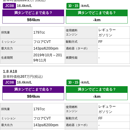
新車時価格
228.1
万円(税込)
JC08
16.4km/L
10・15
-km/L
満タンでどこまで走る？
満タンでどこまで走る？
984km
-km
レギュラー
使用燃料
1797cc
排気量
エンジン
ガソリン
フロアCVT
FF
ミッション
駆動方式
143ps/6200rpm
-
最大出力
過給器（ターボ）
2019年10月～201
-
生産期間
燃費性能
9年11月
1.8 A18
新車時価格
207
万円(税込)
JC08
16.4km/L
10・15
-km/L
満タンでどこまで走る？
満タンでどこまで走る？
984km
-km
レギュラー
使用燃料
1797cc
排気量
エンジン
ガソリン
フロアCVT
FF
ミッション
駆動方式
143ps/6200rpm
-
最大出力
過給器（ターボ）