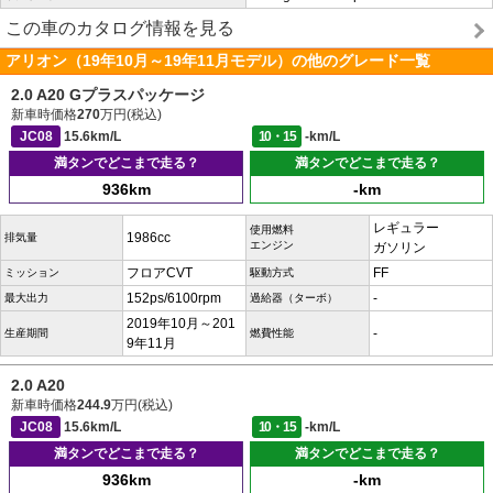
この車のカタログ情報を見る
アリオン（19年10月～19年11月モデル）の他のグレード一覧
2.0 A20 Gプラスパッケージ
新車時価格
270
万円(税込)
JC08
15.6km/L
10・15
-km/L
満タンでどこまで走る？
満タンでどこまで走る？
936km
-km
レギュラー
使用燃料
1986cc
排気量
エンジン
ガソリン
フロアCVT
FF
ミッション
駆動方式
152ps/6100rpm
-
最大出力
過給器（ターボ）
2019年10月～201
-
生産期間
燃費性能
9年11月
2.0 A20
新車時価格
244.9
万円(税込)
JC08
15.6km/L
10・15
-km/L
満タンでどこまで走る？
満タンでどこまで走る？
936km
-km