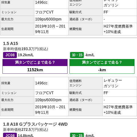
使用燃料
1496cc
排気量
エンジン
ガソリン
フロアCVT
FF
ミッション
駆動方式
109ps/6000rpm
-
最大出力
過給器（ターボ）
2019年10月～201
H27年度燃費基準
生産期間
燃費性能
9年11月
+10%達成
1.5 A15
新車時価格
193.3
万円(税込)
JC08
19.2km/L
10・15
-km/L
満タンでどこまで走る？
満タンでどこまで走る？
1152km
-km
レギュラー
使用燃料
1496cc
排気量
エンジン
ガソリン
フロアCVT
FF
ミッション
駆動方式
109ps/6000rpm
-
最大出力
過給器（ターボ）
2019年10月～201
H27年度燃費基準
生産期間
燃費性能
9年11月
+10%達成
1.8 A18 Gプラスパッケージ 4WD
新車時価格
272.5
万円(税込)
JC08
14.8km/L
10・15
-km/L