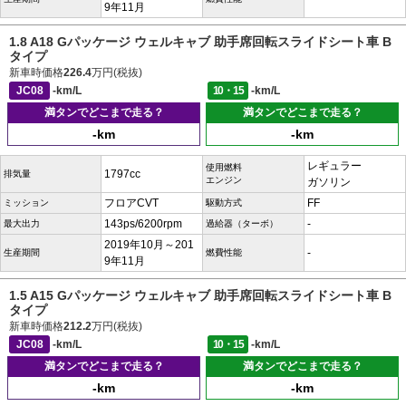
9年11月
1.8 A18 Gパッケージ ウェルキャブ 助手席回転スライドシート車 B
タイプ
新車時価格
226.4
万円(税抜)
JC08
-km/L
10・15
-km/L
満タンでどこまで走る？
満タンでどこまで走る？
-km
-km
レギュラー
使用燃料
1797cc
排気量
エンジン
ガソリン
フロアCVT
FF
ミッション
駆動方式
143ps/6200rpm
-
最大出力
過給器（ターボ）
2019年10月～201
-
生産期間
燃費性能
9年11月
1.5 A15 Gパッケージ ウェルキャブ 助手席回転スライドシート車 B
タイプ
新車時価格
212.2
万円(税抜)
JC08
-km/L
10・15
-km/L
満タンでどこまで走る？
満タンでどこまで走る？
-km
-km