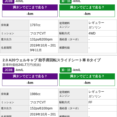
JC08
-km/L
10・15
-km/L
満タンでどこまで走る？
満タンでどこまで走る？
-km
-km
レギュラー
使用燃料
1797cc
排気量
エンジン
ガソリン
フロアCVT
4WD
ミッション
駆動方式
131ps/6200rpm
-
最大出力
過給器（ターボ）
2019年10月～201
-
生産期間
燃費性能
9年11月
2.0 A20ウェルキャブ 助手席回転スライドシート車 Bタイプ
新車時価格
241.7
万円(税抜)
JC08
-km/L
10・15
-km/L
満タンでどこまで走る？
満タンでどこまで走る？
-km
-km
レギュラー
使用燃料
1986cc
排気量
エンジン
ガソリン
フロアCVT
FF
ミッション
駆動方式
152ps/6100rpm
-
最大出力
過給器（ターボ）
2019年10月～201
-
生産期間
燃費性能