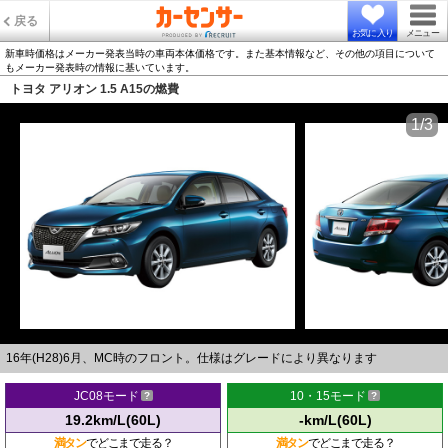
戻る
お気に入り
メニュー
新車時価格はメーカー発表当時の車両本体価格です。また基本情報など、その他の項目について
もメーカー発表時の情報に基いています。
トヨタ アリオン 1.5 A15の燃費
1/3
16年(H28)6月、MC時のフロント。仕様はグレードにより異なります
JC08モード
10・15モード
19.2km/L(60L)
-km/L(60L)
満タン
でどこまで走る？
満タン
でどこまで走る？