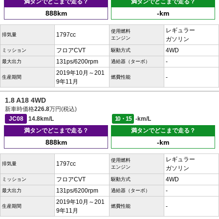
満タンでどこまで走る？
満タンでどこまで走る？
888km
-km
レギュラー
使用燃料
1797cc
排気量
エンジン
ガソリン
フロアCVT
4WD
ミッション
駆動方式
131ps/6200rpm
-
最大出力
過給器（ターボ）
2019年10月～201
-
生産期間
燃費性能
9年11月
1.8 A18 4WD
新車時価格
226.8
万円(税込)
JC08
14.8km/L
10・15
-km/L
満タンでどこまで走る？
満タンでどこまで走る？
888km
-km
レギュラー
使用燃料
1797cc
排気量
エンジン
ガソリン
フロアCVT
4WD
ミッション
駆動方式
131ps/6200rpm
-
最大出力
過給器（ターボ）
2019年10月～201
-
生産期間
燃費性能
9年11月