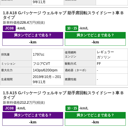
9年11月
1.8 A18 Gパッケージ ウェルキャブ 助手席回転スライドシート車 B
タイプ
新車時価格
226.4
万円(税抜)
JC08
-km/L
10・15
-km/L
満タンでどこまで走る？
満タンでどこまで走る？
-km
-km
レギュラー
使用燃料
1797cc
排気量
エンジン
ガソリン
フロアCVT
FF
ミッション
駆動方式
143ps/6200rpm
-
最大出力
過給器（ターボ）
2019年10月～201
-
生産期間
燃費性能
9年11月
1.5 A15 Gパッケージ ウェルキャブ 助手席回転スライドシート車 B
タイプ
新車時価格
212.2
万円(税抜)
JC08
-km/L
10・15
-km/L
満タンでどこまで走る？
満タンでどこまで走る？
-km
-km