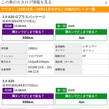
この車のカタログ情報を見る
アリオン（19年10月～19年11月モデル）の他のグレード一覧
2.0 A20 Gプラスパッケージ
新車時価格
270
万円(税込)
JC08
15.6km/L
10・15
-km/L
満タンでどこまで走る？
満タンでどこまで走る？
936km
-km
レギュラー
使用燃料
1986cc
排気量
エンジン
ガソリン
フロアCVT
FF
ミッション
駆動方式
152ps/6100rpm
-
最大出力
過給器（ターボ）
2019年10月～201
-
生産期間
燃費性能
9年11月
2.0 A20
新車時価格
244.9
万円(税込)
JC08
15.6km/L
10・15
-km/L
満タンでどこまで走る？
満タンでどこまで走る？
936km
-km