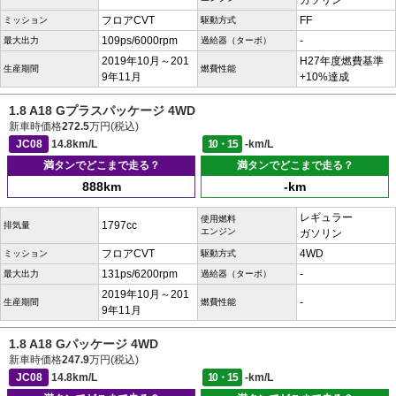
ガソリン
フロアCVT
FF
ミッション
駆動方式
109ps/6000rpm
-
最大出力
過給器（ターボ）
2019年10月～201
H27年度燃費基準
生産期間
燃費性能
9年11月
+10%達成
1.8 A18 Gプラスパッケージ 4WD
新車時価格
272.5
万円(税込)
JC08
14.8km/L
10・15
-km/L
満タンでどこまで走る？
満タンでどこまで走る？
888km
-km
レギュラー
使用燃料
1797cc
排気量
エンジン
ガソリン
フロアCVT
4WD
ミッション
駆動方式
131ps/6200rpm
-
最大出力
過給器（ターボ）
2019年10月～201
-
生産期間
燃費性能
9年11月
1.8 A18 Gパッケージ 4WD
新車時価格
247.9
万円(税込)
JC08
14.8km/L
10・15
-km/L