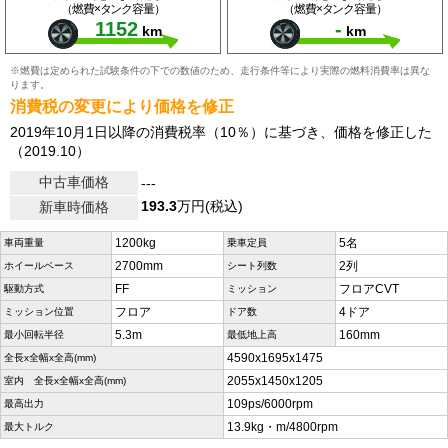
（燃費×タンク容量）
（燃費×タンク容量）
1152
-
km
km
※燃費は定められた試験条件の下での数値のため、走行条件等により実際の燃料消費率は異な
ります。
消費税の変更により価格を修正
2019年10月1日以降の消費税率（10％）に基づき、価格を修正した
（2019.10）
中古車価格
---
193.3
万円(税込)
新車時価格
1200kg
5名
車両重量
乗車定員
2700mm
2列
ホイールベース
シート列数
FF
フロアCVT
駆動方式
ミッション
フロア
4ドア
ミッション位置
ドア数
5.3m
160mm
最小回転半径
最低地上高
4590x1695x1475
全長x全幅x全高(mm)
2055x1450x1205
室内 全長x全幅x全高(mm)
109ps/6000rpm
最高出力
13.9kg・m/4800rpm
最大トルク