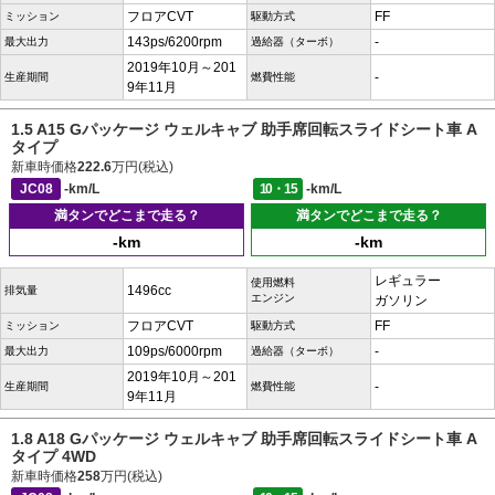
フロアCVT
FF
ミッション
駆動方式
143ps/6200rpm
-
最大出力
過給器（ターボ）
2019年10月～201
-
生産期間
燃費性能
9年11月
1.5 A15 Gパッケージ ウェルキャブ 助手席回転スライドシート車 A
タイプ
新車時価格
222.6
万円(税込)
JC08
-km/L
10・15
-km/L
満タンでどこまで走る？
満タンでどこまで走る？
-km
-km
レギュラー
使用燃料
1496cc
排気量
エンジン
ガソリン
フロアCVT
FF
ミッション
駆動方式
109ps/6000rpm
-
最大出力
過給器（ターボ）
2019年10月～201
-
生産期間
燃費性能
9年11月
1.8 A18 Gパッケージ ウェルキャブ 助手席回転スライドシート車 A
タイプ 4WD
新車時価格
258
万円(税込)