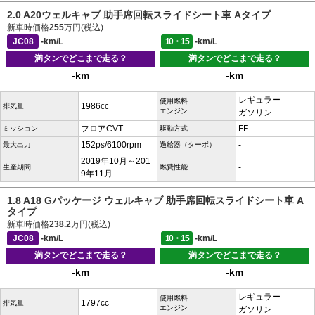
2.0 A20ウェルキャブ 助手席回転スライドシート車 Aタイプ
新車時価格
255
万円(税込)
JC08
-km/L
10・15
-km/L
満タンでどこまで走る？
満タンでどこまで走る？
-km
-km
レギュラー
使用燃料
1986cc
排気量
エンジン
ガソリン
フロアCVT
FF
ミッション
駆動方式
152ps/6100rpm
-
最大出力
過給器（ターボ）
2019年10月～201
-
生産期間
燃費性能
9年11月
1.8 A18 Gパッケージ ウェルキャブ 助手席回転スライドシート車 A
タイプ
新車時価格
238.2
万円(税込)
JC08
-km/L
10・15
-km/L
満タンでどこまで走る？
満タンでどこまで走る？
-km
-km
レギュラー
使用燃料
1797cc
排気量
エンジン
ガソリン