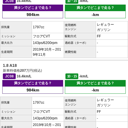
JC08
16.4km/L
10・15
-km/L
満タンでどこまで走る？
満タンでどこまで走る？
984km
-km
レギュラー
使用燃料
1797cc
排気量
エンジン
ガソリン
フロアCVT
FF
ミッション
駆動方式
143ps/6200rpm
-
最大出力
過給器（ターボ）
2019年10月～201
-
生産期間
燃費性能
9年11月
1.8 A18
新車時価格
207
万円(税込)
JC08
16.4km/L
10・15
-km/L
満タンでどこまで走る？
満タンでどこまで走る？
984km
-km
レギュラー
使用燃料
1797cc
排気量
エンジン
ガソリン
フロアCVT
FF
ミッション
駆動方式
143ps/6200rpm
-
最大出力
過給器（ターボ）
2019年10月～201
-
生産期間
燃費性能