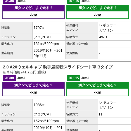
JC08
-km/L
10・15
-km/L
満タンでどこまで走る？
満タンでどこまで走る？
-km
-km
レギュラー
使用燃料
1797cc
排気量
エンジン
ガソリン
フロアCVT
4WD
ミッション
駆動方式
131ps/6200rpm
-
最大出力
過給器（ターボ）
2019年10月～201
-
生産期間
燃費性能
9年11月
2.0 A20ウェルキャブ 助手席回転スライドシート車 Bタイプ
新車時価格
241.7
万円(税抜)
JC08
-km/L
10・15
-km/L
満タンでどこまで走る？
満タンでどこまで走る？
-km
-km
レギュラー
使用燃料
1986cc
排気量
エンジン
ガソリン
フロアCVT
FF
ミッション
駆動方式
152ps/6100rpm
-
最大出力
過給器（ターボ）
2019年10月～201
-
生産期間
燃費性能