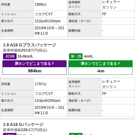
レギュラー
使用燃料
1986cc
排気量
エンジン
ガソリン
フロアCVT
FF
ミッション
駆動方式
152ps/6100rpm
-
最大出力
過給器（ターボ）
2019年10月～201
-
生産期間
燃費性能
9年11月
1.8 A18 Gプラスパッケージ
新車時価格
253.8
万円(税込)
JC08
16.4km/L
10・15
-km/L
満タンでどこまで走る？
満タンでどこまで走る？
984km
-km
レギュラー
使用燃料
1797cc
排気量
エンジン
ガソリン
フロアCVT
FF
ミッション
駆動方式
143ps/6200rpm
-
最大出力
過給器（ターボ）
2019年10月～201
-
生産期間
燃費性能
9年11月
1.8 A18 Gパッケージ
新車時価格
228.1
万円(税込)