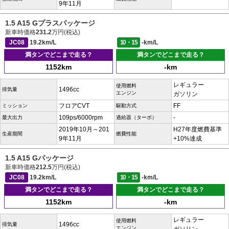
9年11月
1.5 A15 Gプラスパッケージ
新車時価格
231.2
万円(税込)
JC08
19.2km/L
10・15
-km/L
満タンでどこまで走る？
満タンでどこまで走る？
1152km
-km
レギュラー
使用燃料
1496cc
排気量
エンジン
ガソリン
フロアCVT
FF
ミッション
駆動方式
109ps/6000rpm
-
最大出力
過給器（ターボ）
2019年10月～201
H27年度燃費基準
生産期間
燃費性能
9年11月
+10%達成
1.5 A15 Gパッケージ
新車時価格
212.5
万円(税込)
JC08
19.2km/L
10・15
-km/L
満タンでどこまで走る？
満タンでどこまで走る？
1152km
-km
レギュラー
使用燃料
1496cc
排気量
エンジン