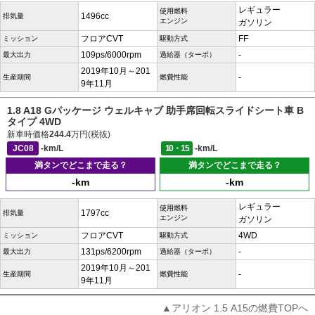
レギュラー
使用燃料
1496cc
排気量
エンジン
ガソリン
フロアCVT
FF
ミッション
駆動方式
109ps/6000rpm
-
最大出力
過給器（ターボ）
2019年10月～201
-
生産期間
燃費性能
9年11月
1.8 A18 Gパッケージ ウェルキャブ 助手席回転スライドシート車 B
タイプ 4WD
新車時価格
244.4
万円(税抜)
JC08
-km/L
10・15
-km/L
満タンでどこまで走る？
満タンでどこまで走る？
-km
-km
レギュラー
使用燃料
1797cc
排気量
エンジン
ガソリン
フロアCVT
4WD
ミッション
駆動方式
131ps/6200rpm
-
最大出力
過給器（ターボ）
2019年10月～201
-
生産期間
燃費性能
9年11月
▲アリオン 1.5 A15の燃費TOPへ