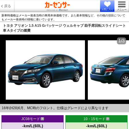
戻る
お気に入り
メニュー
新車時価格はメーカー発表当時の車両本体価格です。また基本情報など、その他の項目について
もメーカー発表時の情報に基いています。
トヨタ アリオン 1.5 A15 Gパッケージ ウェルキャブ 助手席回転スライドシート
車 Aタイプの燃費
1/3
16年(H28)6月、MC時のフロント。仕様はグレードにより異なります
JC08モード
10・15モード
-km/L(60L)
-km/L(60L)