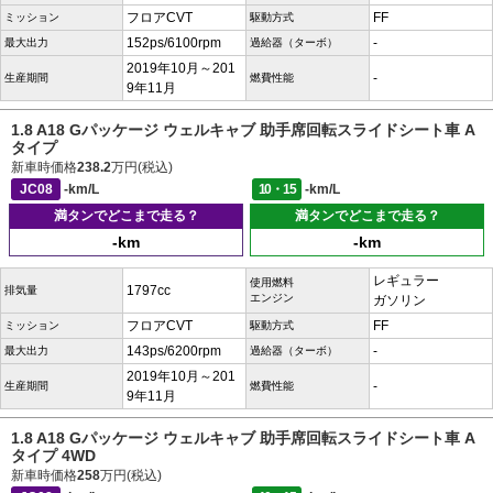
フロアCVT
FF
ミッション
駆動方式
152ps/6100rpm
-
最大出力
過給器（ターボ）
2019年10月～201
-
生産期間
燃費性能
9年11月
1.8 A18 Gパッケージ ウェルキャブ 助手席回転スライドシート車 A
タイプ
新車時価格
238.2
万円(税込)
JC08
-km/L
10・15
-km/L
満タンでどこまで走る？
満タンでどこまで走る？
-km
-km
レギュラー
使用燃料
1797cc
排気量
エンジン
ガソリン
フロアCVT
FF
ミッション
駆動方式
143ps/6200rpm
-
最大出力
過給器（ターボ）
2019年10月～201
-
生産期間
燃費性能
9年11月
1.8 A18 Gパッケージ ウェルキャブ 助手席回転スライドシート車 A
タイプ 4WD
新車時価格
258
万円(税込)