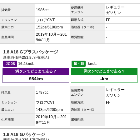
レギュラー
使用燃料
1986cc
排気量
エンジン
ガソリン
フロアCVT
FF
ミッション
駆動方式
152ps/6100rpm
-
最大出力
過給器（ターボ）
2019年10月～201
-
生産期間
燃費性能
9年11月
1.8 A18 Gプラスパッケージ
新車時価格
253.8
万円(税込)
JC08
16.4km/L
10・15
-km/L
満タンでどこまで走る？
満タンでどこまで走る？
984km
-km
レギュラー
使用燃料
1797cc
排気量
エンジン
ガソリン
フロアCVT
FF
ミッション
駆動方式
143ps/6200rpm
-
最大出力
過給器（ターボ）
2019年10月～201
-
生産期間
燃費性能
9年11月
1.8 A18 Gパッケージ