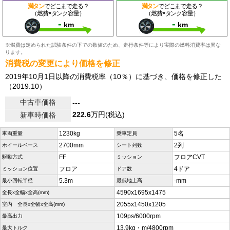
満タン
でどこまで走る？
満タン
でどこまで走る？
（燃費×タンク容量）
（燃費×タンク容量）
-
-
km
km
※燃費は定められた試験条件の下での数値のため、走行条件等により実際の燃料消費率は異な
ります。
消費税の変更により価格を修正
2019年10月1日以降の消費税率（10％）に基づき、価格を修正した
（2019.10）
中古車価格
---
222.6
万円(税込)
新車時価格
1230kg
5名
車両重量
乗車定員
2700mm
2列
ホイールベース
シート列数
FF
フロアCVT
駆動方式
ミッション
フロア
4ドア
ミッション位置
ドア数
5.3m
-mm
最小回転半径
最低地上高
4590x1695x1475
全長x全幅x全高(mm)
2055x1450x1205
室内 全長x全幅x全高(mm)
109ps/6000rpm
最高出力
13.9kg・m/4800rpm
最大トルク