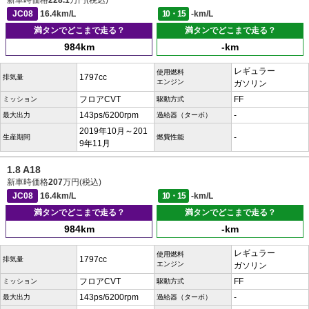
新車時価格
228.1
万円(税込)
JC08
16.4km/L
10・15
-km/L
満タンでどこまで走る？
満タンでどこまで走る？
984km
-km
レギュラー
使用燃料
1797cc
排気量
エンジン
ガソリン
フロアCVT
FF
ミッション
駆動方式
143ps/6200rpm
-
最大出力
過給器（ターボ）
2019年10月～201
-
生産期間
燃費性能
9年11月
1.8 A18
新車時価格
207
万円(税込)
JC08
16.4km/L
10・15
-km/L
満タンでどこまで走る？
満タンでどこまで走る？
984km
-km
レギュラー
使用燃料
1797cc
排気量
エンジン
ガソリン
フロアCVT
FF
ミッション
駆動方式
143ps/6200rpm
-
最大出力
過給器（ターボ）