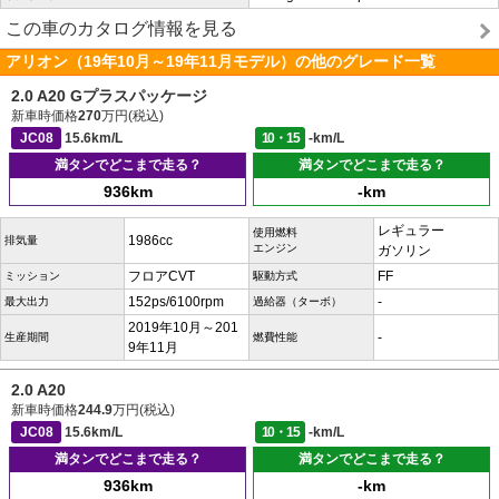
この車のカタログ情報を見る
アリオン（19年10月～19年11月モデル）の他のグレード一覧
2.0 A20 Gプラスパッケージ
新車時価格
270
万円(税込)
JC08
15.6km/L
10・15
-km/L
満タンでどこまで走る？
満タンでどこまで走る？
936km
-km
レギュラー
使用燃料
1986cc
排気量
エンジン
ガソリン
フロアCVT
FF
ミッション
駆動方式
152ps/6100rpm
-
最大出力
過給器（ターボ）
2019年10月～201
-
生産期間
燃費性能
9年11月
2.0 A20
新車時価格
244.9
万円(税込)
JC08
15.6km/L
10・15
-km/L
満タンでどこまで走る？
満タンでどこまで走る？
936km
-km