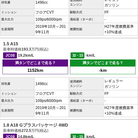
使用燃料
1496cc
排気量
エンジン
ガソリン
フロアCVT
FF
ミッション
駆動方式
109ps/6000rpm
-
最大出力
過給器（ターボ）
2019年10月～201
H27年度燃費基準
生産期間
燃費性能
9年11月
+10%達成
1.5 A15
新車時価格
193.3
万円(税込)
JC08
19.2km/L
10・15
-km/L
満タンでどこまで走る？
満タンでどこまで走る？
1152km
-km
レギュラー
使用燃料
1496cc
排気量
エンジン
ガソリン
フロアCVT
FF
ミッション
駆動方式
109ps/6000rpm
-
最大出力
過給器（ターボ）
2019年10月～201
H27年度燃費基準
生産期間
燃費性能
9年11月
+10%達成
1.8 A18 Gプラスパッケージ 4WD
新車時価格
272.5
万円(税込)
JC08
14.8km/L
10・15
-km/L