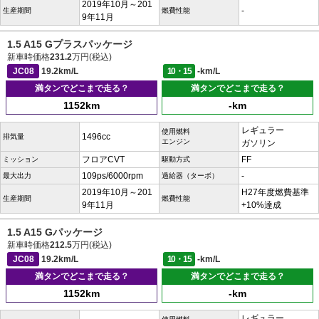
2019年10月～201
-
生産期間
燃費性能
9年11月
1.5 A15 Gプラスパッケージ
新車時価格
231.2
万円(税込)
JC08
19.2km/L
10・15
-km/L
満タンでどこまで走る？
満タンでどこまで走る？
1152km
-km
レギュラー
使用燃料
1496cc
排気量
エンジン
ガソリン
フロアCVT
FF
ミッション
駆動方式
109ps/6000rpm
-
最大出力
過給器（ターボ）
2019年10月～201
H27年度燃費基準
生産期間
燃費性能
9年11月
+10%達成
1.5 A15 Gパッケージ
新車時価格
212.5
万円(税込)
JC08
19.2km/L
10・15
-km/L
満タンでどこまで走る？
満タンでどこまで走る？
1152km
-km
レギュラー