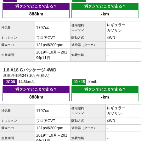
満タンでどこまで走る？
満タンでどこまで走る？
888km
-km
レギュラー
使用燃料
1797cc
排気量
エンジン
ガソリン
フロアCVT
4WD
ミッション
駆動方式
131ps/6200rpm
-
最大出力
過給器（ターボ）
2019年10月～201
-
生産期間
燃費性能
9年11月
1.8 A18 Gパッケージ 4WD
新車時価格
247.9
万円(税込)
JC08
14.8km/L
10・15
-km/L
満タンでどこまで走る？
満タンでどこまで走る？
888km
-km
レギュラー
使用燃料
1797cc
排気量
エンジン
ガソリン
フロアCVT
4WD
ミッション
駆動方式
131ps/6200rpm
-
最大出力
過給器（ターボ）
2019年10月～201
-
生産期間
燃費性能