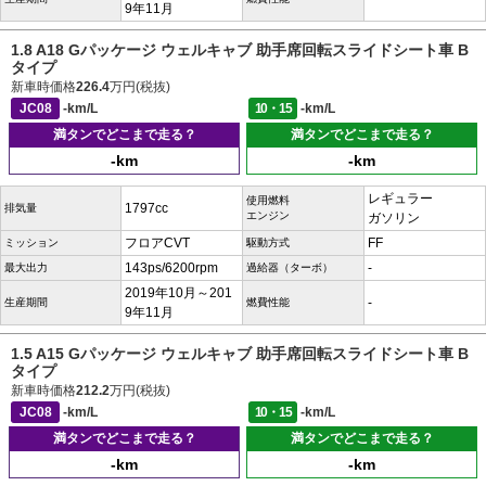
9年11月
1.8 A18 Gパッケージ ウェルキャブ 助手席回転スライドシート車 B
タイプ
新車時価格
226.4
万円(税抜)
JC08
-km/L
10・15
-km/L
満タンでどこまで走る？
満タンでどこまで走る？
-km
-km
レギュラー
使用燃料
1797cc
排気量
エンジン
ガソリン
フロアCVT
FF
ミッション
駆動方式
143ps/6200rpm
-
最大出力
過給器（ターボ）
2019年10月～201
-
生産期間
燃費性能
9年11月
1.5 A15 Gパッケージ ウェルキャブ 助手席回転スライドシート車 B
タイプ
新車時価格
212.2
万円(税抜)
JC08
-km/L
10・15
-km/L
満タンでどこまで走る？
満タンでどこまで走る？
-km
-km