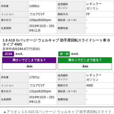
レギュラー
使用燃料
1496cc
排気量
エンジン
ガソリン
フロアCVT
FF
ミッション
駆動方式
109ps/6000rpm
-
最大出力
過給器（ターボ）
2019年10月～201
-
生産期間
燃費性能
9年11月
1.8 A18 Gパッケージ ウェルキャブ 助手席回転スライドシート車 B
タイプ 4WD
新車時価格
244.4
万円(税抜)
JC08
-km/L
10・15
-km/L
満タンでどこまで走る？
満タンでどこまで走る？
-km
-km
レギュラー
使用燃料
1797cc
排気量
エンジン
ガソリン
フロアCVT
4WD
ミッション
駆動方式
131ps/6200rpm
-
最大出力
過給器（ターボ）
2019年10月～201
-
生産期間
燃費性能
9年11月
▲アリオン 1.5 A15 Gパッケージ ウェルキャブ 助手席回転スライド