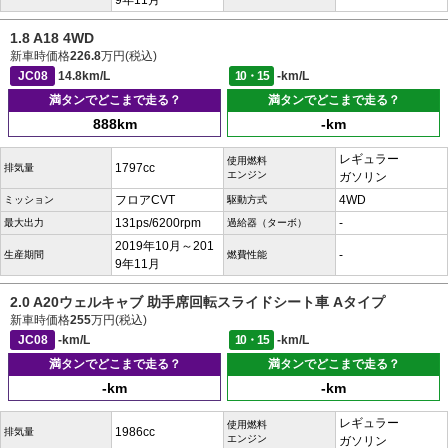
9年11月
1.8 A18 4WD
新車時価格
226.8
万円(税込)
JC08
14.8km/L
10・15
-km/L
満タンでどこまで走る？
満タンでどこまで走る？
888km
-km
レギュラー
使用燃料
1797cc
排気量
エンジン
ガソリン
フロアCVT
4WD
ミッション
駆動方式
131ps/6200rpm
-
最大出力
過給器（ターボ）
2019年10月～201
-
生産期間
燃費性能
9年11月
2.0 A20ウェルキャブ 助手席回転スライドシート車 Aタイプ
新車時価格
255
万円(税込)
JC08
-km/L
10・15
-km/L
満タンでどこまで走る？
満タンでどこまで走る？
-km
-km
レギュラー
使用燃料
1986cc
排気量
エンジン
ガソリン