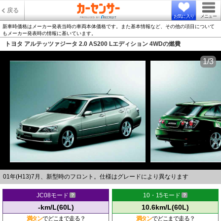
戻る
お気に入り
メニュー
新車時価格はメーカー発表当時の車両本体価格です。また基本情報など、その他の項目について
もメーカー発表時の情報に基いています。
トヨタ アルテッツァジータ 2.0 AS200 Lエディション 4WDの燃費
1/3
01年(H13)7月、新型時のフロント。仕様はグレードにより異なります
JC08モード
10・15モード
-km/L(60L)
10.6km/L(60L)
満タン
でどこまで走る？
満タン
でどこまで走る？