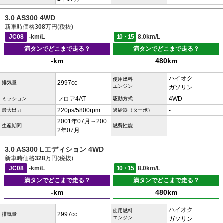
3.0 AS300 4WD
新車時価格
308
万円(税抜)
JC08
-km/L
10・15
8.0km/L
満タンでどこまで走る？
満タンでどこまで走る？
-km
480km
ハイオク
使用燃料
2997cc
排気量
エンジン
ガソリン
フロア4AT
4WD
ミッション
駆動方式
220ps/5800rpm
-
最大出力
過給器（ターボ）
2001年07月～200
-
生産期間
燃費性能
2年07月
3.0 AS300 Lエディション 4WD
新車時価格
328
万円(税抜)
JC08
-km/L
10・15
8.0km/L
満タンでどこまで走る？
満タンでどこまで走る？
-km
480km
ハイオク
使用燃料
2997cc
排気量
エンジン
ガソリン