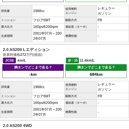
レギュラー
使用燃料
1988cc
排気量
エンジン
ガソリン
フロア6MT
FR
ミッション
駆動方式
160ps/6200rpm
-
最大出力
過給器（ターボ）
2001年07月～200
-
生産期間
燃費性能
2年07月
2.0 AS200 Lエディション
新車時価格
272
万円(税抜)
JC08
-km/L
10・15
11.4km/L
満タンでどこまで走る？
満タンでどこまで走る？
-km
684km
レギュラー
使用燃料
1988cc
排気量
エンジン
ガソリン
フロア6MT
FR
ミッション
駆動方式
160ps/6200rpm
-
最大出力
過給器（ターボ）
2001年07月～200
-
生産期間
燃費性能
2年07月
2.0 AS200 4WD