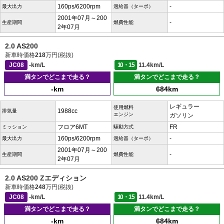
160ps/6200rpm
-
最大出力
過給器（ターボ）
2001年07月～200
-
生産期間
燃費性能
2年07月
2.0 AS200
新車時価格
218
万円(税抜)
JC08
-km/L
10・15
11.4km/L
満タンでどこまで走る？
満タンでどこまで走る？
-km
684km
レギュラー
使用燃料
1988cc
排気量
エンジン
ガソリン
フロア6MT
FR
ミッション
駆動方式
160ps/6200rpm
-
最大出力
過給器（ターボ）
2001年07月～200
-
生産期間
燃費性能
2年07月
2.0 AS200 Zエディション
新車時価格
248
万円(税抜)
JC08
-km/L
10・15
11.4km/L
満タンでどこまで走る？
満タンでどこまで走る？
-km
684km