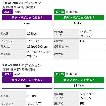
2.0 AS200 Zエディション
新車時価格
249
万円(税抜)
JC08
-km/L
10・15
11.4km/L
満タンでどこまで走る？
満タンでどこまで走る？
-km
684km
レギュラー
使用燃料
1988cc
排気量
エンジン
ガソリン
フロア4AT
FR
ミッション
駆動方式
160ps/6200rpm
-
最大出力
過給器（ターボ）
2001年07月～200
-
生産期間
燃費性能
2年07月
2.0 AS200 Lエディション
新車時価格
274
万円(税抜)
JC08
-km/L
10・15
11.4km/L
満タンでどこまで走る？
満タンでどこまで走る？
-km
684km
レギュラー
使用燃料
1988cc
排気量
エンジン
ガソリン
フロア4AT
FR
ミッション
駆動方式