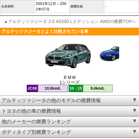
2001年12月～200
-
生産期間
燃費性能
2年07月
▲アルテッツァジータ 2.0 AS200 Lエディション 4WDの燃費TOPへ
アルテッツァジータとよく比較されている車
ＢＭＷ
1シリーズ
JC08
10.0km/L
10・15
9.4km/L
アルテッツァジータの他のモデルの燃費情報
トヨタの他の車の燃費情報
他のメーカーの燃費ランキング
ボディタイプ別燃費ランキング