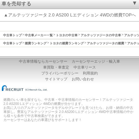
車を売却する
▲アルテッツァジータ 2.0 AS200 Lエディション 4WDの燃費TOPへ
中古車トップ
中古車メーカー一覧
トヨタの中古車
アルテッツァジータの中古車
アルテッツ
中古車トップ
燃費ランキング
トヨタの燃費ランキング
アルテッツァジータの燃費
アルテッ
中古車情報ならカーセンサー
カーセンサーエッジ・輸入車
車買取・車査定
中古車リース
プライバシーポリシー
利用規約
サイトマップ
お問い合わせ
燃費のいい車を探すなら、中古車・中古車情報のカーセンサー！アルテッツァジータ
2.0 AS200 Lエディション 4WDの燃費が分かります。
お気に入りのアルテッツァジータモデルやグレードを見つけたら、お得・納得の中古
車探し。豊富なアルテッツァジータ 2.0 AS200 Lエディション 4WD中古車情報の中か
ら様々な条件で中古車検索ができます。
カーセンサーはあなたの車選びをサポートします！