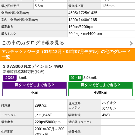
5.6m
135mm
最小回転半径
最低地上高
4505x1725x1435
全長x全幅x全高(mm)
1890x1440x1165
室内 全長x全幅x全高(mm)
160ps/6200rpm
最高出力
20.4kg・m/4400rpm
最大トルク
この車のカタログ情報を見る
アルテッツァジータ（01年12月～02年07月モデル）の他のグレード
一覧
3.0 AS300 Nエディション 4WD
新車時価格
289
万円(税抜)
JC08
-km/L
10・15
8.0km/L
満タンでどこまで走る？
満タンでどこまで走る？
-km
480km
ハイオク
使用燃料
2997cc
排気量
エンジン
ガソリン
フロア4AT
4WD
ミッション
駆動方式
220ps/5800rpm
-
最大出力
過給器（ターボ）
2001年07月～200
-
生産期間
燃費性能
2年07月