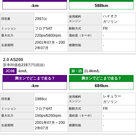
-km
588km
ハイオク
使用燃料
2997cc
排気量
エンジン
ガソリン
フロア5AT
FR
ミッション
駆動方式
220ps/5800rpm
-
最大出力
過給器（ターボ）
2001年07月～200
-
生産期間
燃費性能
2年07月
2.0 AS200
新車時価格
219
万円(税抜)
JC08
-km/L
10・15
11.4km/L
満タンでどこまで走る？
満タンでどこまで走る？
-km
684km
レギュラー
使用燃料
1988cc
排気量
エンジン
ガソリン
フロア4AT
FR
ミッション
駆動方式
160ps/6200rpm
-
最大出力
過給器（ターボ）
2001年07月～200
-
生産期間
燃費性能
2年07月