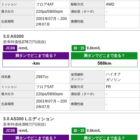
フロア4AT
4WD
ミッション
駆動方式
220ps/5800rpm
-
最大出力
過給器（ターボ）
2001年07月～200
-
生産期間
燃費性能
2年07月
3.0 AS300
新車時価格
276
万円(税抜)
JC08
-km/L
10・15
9.8km/L
満タンでどこまで走る？
満タンでどこまで走る？
-km
588km
ハイオク
使用燃料
2997cc
排気量
エンジン
ガソリン
フロア5AT
FR
ミッション
駆動方式
220ps/5800rpm
-
最大出力
過給器（ターボ）
2001年07月～200
-
生産期間
燃費性能
2年07月
3.0 AS300 Lエディション
新車時価格
300
万円(税抜)
JC08
-km/L
10・15
9.8km/L
満タンでどこまで走る？
満タンでどこまで走る？