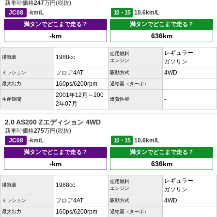
新車時価格
247
万円(税抜)
JC08
-km/L
10・15
10.6km/L
満タンでどこまで走る？
満タンでどこまで走る？
-km
636km
レギュラー
使用燃料
1988cc
排気量
エンジン
ガソリン
フロア4AT
4WD
ミッション
駆動方式
160ps/6200rpm
-
最大出力
過給器（ターボ）
2001年12月～200
-
生産期間
燃費性能
2年07月
2.0 AS200 Zエディション 4WD
新車時価格
275
万円(税抜)
JC08
-km/L
10・15
10.6km/L
満タンでどこまで走る？
満タンでどこまで走る？
-km
636km
レギュラー
使用燃料
1988cc
排気量
エンジン
ガソリン
フロア4AT
4WD
ミッション
駆動方式
160ps/6200rpm
-
最大出力
過給器（ターボ）