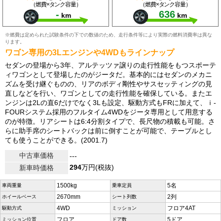
（燃費×タンク容量）
（燃費×タンク容量）
-
636
km
km
※燃費は定められた試験条件の下での数値のため、走行条件等により実際の燃料消費率は異な
ります。
ワゴン専用の3Lエンジンや4WDもラインナップ
セダンの登場から3年、アルテッツァ譲りの走行性能をもつスポーテ
ィワゴンとして登場したのがジータだ。基本的にはセダンのメカニ
ズムを受け継ぐものの、リアのボディ剛性やサスセッティングの見
直しなどを行い、ワゴンとしての走行性能を確保している。またエ
ンジンは2Lの直6だけでなく3Lも設定、駆動方式もFRに加えて、ｉ-
FOURシステム採用のフルタイム4WDをジータ専用として用意する
のが特徴。リアシートは6:4分割タイプで、長尺物の積載も可能。さ
らに助手席のシートバックは前に倒すことが可能で、テーブルとし
ても使うことができる。(2001.7)
中古車価格
---
294
万円(税抜)
新車時価格
1500kg
5名
車両重量
乗車定員
2670mm
2列
ホイールベース
シート列数
4WD
フロア4AT
駆動方式
ミッション
フロア
5ドア
ミッション位置
ドア数