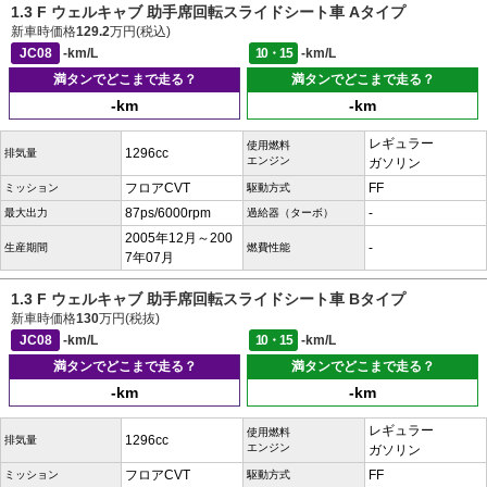
1.3 F ウェルキャブ 助手席回転スライドシート車 Aタイプ
新車時価格
129.2
万円(税込)
JC08
-km/L
10・15
-km/L
満タンでどこまで走る？
満タンでどこまで走る？
-km
-km
レギュラー
使用燃料
1296cc
排気量
エンジン
ガソリン
フロアCVT
FF
ミッション
駆動方式
87ps/6000rpm
-
最大出力
過給器（ターボ）
2005年12月～200
-
生産期間
燃費性能
7年07月
1.3 F ウェルキャブ 助手席回転スライドシート車 Bタイプ
新車時価格
130
万円(税抜)
JC08
-km/L
10・15
-km/L
満タンでどこまで走る？
満タンでどこまで走る？
-km
-km
レギュラー
使用燃料
1296cc
排気量
エンジン
ガソリン
フロアCVT
FF
ミッション
駆動方式