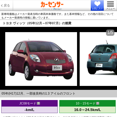
戻る
お気に入り
メニュー
新車時価格はメーカー発表当時の車両本体価格です。また基本情報など、その他の項目について
もメーカー発表時の情報に基いています。
トヨタ ヴィッツ（05年12月～07年07月）の燃費
1/5
05年(H17)12月、一部改良時の1.3 アイルのフロント
JC08モード
10・15モード
-km/L
16.0～24.5km/L