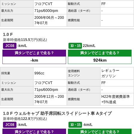
フロアCVT
FF
ミッション
駆動方式
71ps/6000rpm
-
最大出力
過給器（ターボ）
2006年06月～200
-
生産期間
燃費性能
7年07月
1.0 F
新車時価格
115.5
万円(税込)
JC08
-km/L
10・15
22km/L
満タンでどこまで走る？
満タンでどこまで走る？
-km
924km
レギュラー
使用燃料
996cc
排気量
エンジン
ガソリン
フロアCVT
FF
ミッション
駆動方式
71ps/6000rpm
-
最大出力
過給器（ターボ）
2005年12月～200
H22年度燃費基準
生産期間
燃費性能
7年07月
+5%達成
1.0 F ウェルキャブ 助手席回転スライドシート車 Aタイプ
新車時価格
122.9
万円(税込)
JC08
-km/L
10・15
-km/L
満タンでどこまで走る？
満タンでどこまで走る？