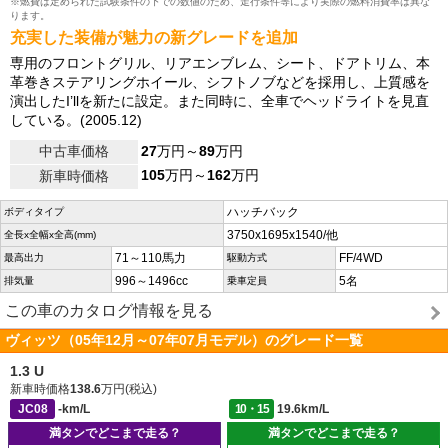
※燃費は定められた試験条件の下での数値のため、走行条件等により実際の燃料消費率は異な
ります。
充実した装備が魅力の新グレードを追加
専用のフロントグリル、リアエンブレム、シート、ドアトリム、本
革巻きステアリングホイール、シフトノブなどを採用し、上質感を
演出したI’llを新たに設定。また同時に、全車でヘッドライトを見直
している。(2005.12)
中古車価格
27
万円～
89
万円
105
万円～
162
万円
新車時価格
ハッチバック
ボディタイプ
3750x1695x1540/他
全長x全幅x全高(mm)
71～110馬力
FF/4WD
最高出力
駆動方式
996～1496cc
5名
排気量
乗車定員
この車のカタログ情報を見る
ヴィッツ（05年12月～07年07月モデル）のグレード一覧
1.3 U
新車時価格
138.6
万円(税込)
JC08
-km/L
10・15
19.6km/L
満タンでどこまで走る？
満タンでどこまで走る？