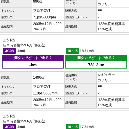
996cc
排気量
エンジン
ガソリン
フロアCVT
FF
ミッション
駆動方式
71ps/6000rpm
-
最大出力
過給器（ターボ）
2005年12月～200
H22年度燃費基準
生産期間
燃費性能
7年07月
+5%達成
1.5 RS
新車時価格
159.6
万円(税込)
JC08
-km/L
10・15
18.6km/L
満タンでどこまで走る？
満タンでどこまで走る？
-km
781.2km
レギュラー
使用燃料
1496cc
排気量
エンジン
ガソリン
フロアCVT
FF
ミッション
駆動方式
110ps/6000rpm
-
最大出力
過給器（ターボ）
2005年12月～200
H22年度燃費基準
生産期間
燃費性能
7年07月
+5%達成
1.5 RS
新車時価格
159.6
万円(税込)
JC08
-km/L
10・15
17.6km/L