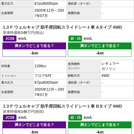
87ps/6000rpm
-
最大出力
過給器（ターボ）
2005年12月～200
-
生産期間
燃費性能
7年07月
1.3 F ウェルキャブ 助手席回転スライドシート車 Aタイプ 4WD
新車時価格
146
万円(税込)
JC08
-km/L
10・15
-km/L
満タンでどこまで走る？
満タンでどこまで走る？
-km
-km
レギュラー
使用燃料
1298cc
排気量
エンジン
ガソリン
フロア4AT
4WD
ミッション
駆動方式
87ps/6000rpm
-
最大出力
過給器（ターボ）
2005年12月～200
-
生産期間
燃費性能
7年07月
1.3 F ウェルキャブ 助手席回転スライドシート車 Bタイプ 4WD
新車時価格
146
万円(税抜)
JC08
-km/L
10・15
-km/L
満タンでどこまで走る？
満タンでどこまで走る？
-km
-km