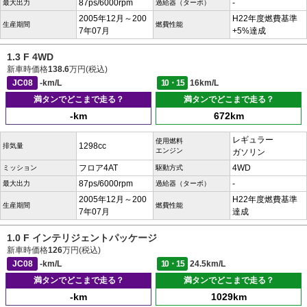
87ps/6000rpm
-
最大出力
過給器（ターボ）
2005年12月～200
H22年度燃費基準
生産期間
燃費性能
7年07月
+5%達成
1.3 F 4WD
新車時価格
138.6
万円(税込)
JC08
-km/L
10・15
16km/L
満タンでどこまで走る？
満タンでどこまで走る？
-km
672km
レギュラー
使用燃料
1298cc
排気量
エンジン
ガソリン
フロア4AT
4WD
ミッション
駆動方式
87ps/6000rpm
-
最大出力
過給器（ターボ）
2005年12月～200
H22年度燃費基準
生産期間
燃費性能
7年07月
達成
1.0 F インテリジェントパッケージ
新車時価格
126
万円(税込)
JC08
-km/L
10・15
24.5km/L
満タンでどこまで走る？
満タンでどこまで走る？
-km
1029km