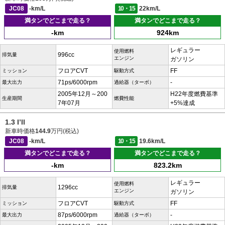
JC08
-km/L
10・15
22km/L
満タンでどこまで走る？
満タンでどこまで走る？
-km
924km
レギュラー
使用燃料
996cc
排気量
エンジン
ガソリン
フロアCVT
FF
ミッション
駆動方式
71ps/6000rpm
-
最大出力
過給器（ターボ）
2005年12月～200
H22年度燃費基準
生産期間
燃費性能
7年07月
+5%達成
1.3 I’ll
新車時価格
144.9
万円(税込)
JC08
-km/L
10・15
19.6km/L
満タンでどこまで走る？
満タンでどこまで走る？
-km
823.2km
レギュラー
使用燃料
1296cc
排気量
エンジン
ガソリン
フロアCVT
FF
ミッション
駆動方式
87ps/6000rpm
-
最大出力
過給器（ターボ）