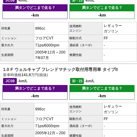
JC08
-km/L
10・15
-km/L
満タンでどこまで走る？
満タンでどこまで走る？
-km
-km
レギュラー
使用燃料
996cc
排気量
エンジン
ガソリン
フロアCVT
FF
ミッション
駆動方式
71ps/6000rpm
-
最大出力
過給器（ターボ）
2005年12月～200
-
生産期間
燃費性能
7年07月
1.0 F ウェルキャブ フレンドマチック取付用専用車 タイプII
新車時価格
141.9
万円(税抜)
JC08
-km/L
10・15
-km/L
満タンでどこまで走る？
満タンでどこまで走る？
-km
-km
レギュラー
使用燃料
996cc
排気量
エンジン
ガソリン
フロアCVT
FF
ミッション
駆動方式
71ps/6000rpm
-
最大出力
過給器（ターボ）
2005年12月～200
-
生産期間
燃費性能