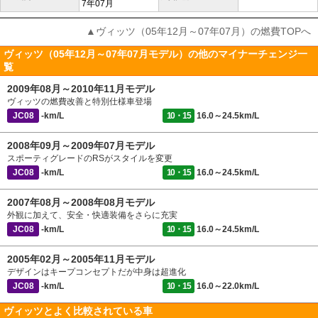
7年07月
▲ヴィッツ（05年12月～07年07月）の燃費TOPへ
ヴィッツ（05年12月～07年07月モデル）の他のマイナーチェンジ一
覧
2009年08月～2010年11月モデル
ヴィッツの燃費改善と特別仕様車登場
JC08
-km/L
10・15
16.0～24.5km/L
2008年09月～2009年07月モデル
スポーティグレードのRSがスタイルを変更
JC08
-km/L
10・15
16.0～24.5km/L
2007年08月～2008年08月モデル
外観に加えて、安全・快適装備をさらに充実
JC08
-km/L
10・15
16.0～24.5km/L
2005年02月～2005年11月モデル
デザインはキープコンセプトだが中身は超進化
JC08
-km/L
10・15
16.0～22.0km/L
ヴィッツとよく比較されている車