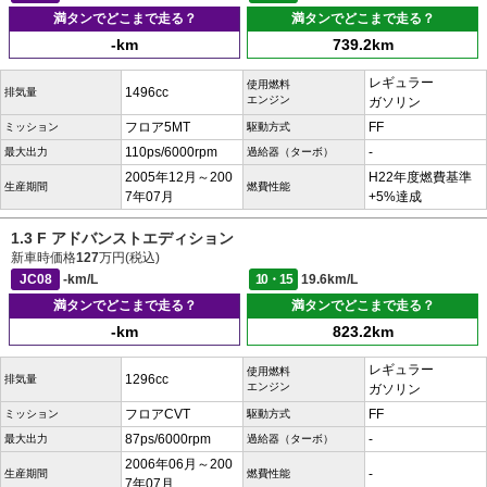
満タンでどこまで走る？
満タンでどこまで走る？
-km
739.2km
レギュラー
使用燃料
1496cc
排気量
エンジン
ガソリン
フロア5MT
FF
ミッション
駆動方式
110ps/6000rpm
-
最大出力
過給器（ターボ）
2005年12月～200
H22年度燃費基準
生産期間
燃費性能
7年07月
+5%達成
1.3 F アドバンストエディション
新車時価格
127
万円(税込)
JC08
-km/L
10・15
19.6km/L
満タンでどこまで走る？
満タンでどこまで走る？
-km
823.2km
レギュラー
使用燃料
1296cc
排気量
エンジン
ガソリン
フロアCVT
FF
ミッション
駆動方式
87ps/6000rpm
-
最大出力
過給器（ターボ）
2006年06月～200
-
生産期間
燃費性能
7年07月