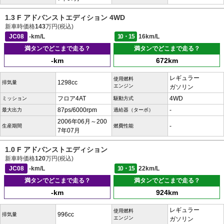
1.3 F アドバンストエディション 4WD
新車時価格
143
万円(税込)
JC08
-km/L
10・15
16km/L
満タンでどこまで走る？
満タンでどこまで走る？
-km
672km
レギュラー
使用燃料
1298cc
排気量
エンジン
ガソリン
フロア4AT
4WD
ミッション
駆動方式
87ps/6000rpm
-
最大出力
過給器（ターボ）
2006年06月～200
-
生産期間
燃費性能
7年07月
1.0 F アドバンストエディション
新車時価格
120
万円(税込)
JC08
-km/L
10・15
22km/L
満タンでどこまで走る？
満タンでどこまで走る？
-km
924km
レギュラー
使用燃料
996cc
排気量
エンジン
ガソリン