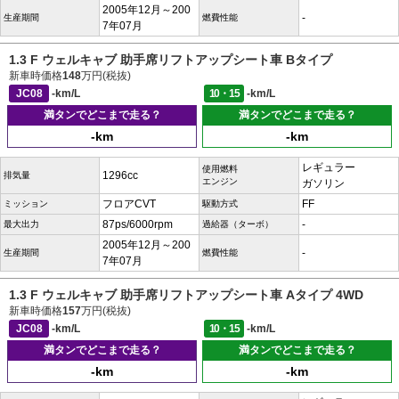
2005年12月～200
-
生産期間
燃費性能
7年07月
1.3 F ウェルキャブ 助手席リフトアップシート車 Bタイプ
新車時価格
148
万円(税抜)
JC08
-km/L
10・15
-km/L
満タンでどこまで走る？
満タンでどこまで走る？
-km
-km
レギュラー
使用燃料
1296cc
排気量
エンジン
ガソリン
フロアCVT
FF
ミッション
駆動方式
87ps/6000rpm
-
最大出力
過給器（ターボ）
2005年12月～200
-
生産期間
燃費性能
7年07月
1.3 F ウェルキャブ 助手席リフトアップシート車 Aタイプ 4WD
新車時価格
157
万円(税抜)
JC08
-km/L
10・15
-km/L
満タンでどこまで走る？
満タンでどこまで走る？
-km
-km