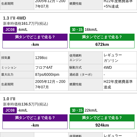
2005年12月～200
H22年度燃費基準
生産期間
燃費性能
7年07月
+5%達成
1.3 I’ll 4WD
新車時価格
161.7
万円(税込)
JC08
-km/L
10・15
16km/L
満タンでどこまで走る？
満タンでどこまで走る？
-km
672km
レギュラー
使用燃料
1298cc
排気量
エンジン
ガソリン
フロア4AT
4WD
ミッション
駆動方式
87ps/6000rpm
-
最大出力
過給器（ターボ）
2005年12月～200
H22年度燃費基準
生産期間
燃費性能
7年07月
達成
1.0 I’ll
新車時価格
136.5
万円(税込)
JC08
-km/L
10・15
22km/L
満タンでどこまで走る？
満タンでどこまで走る？
-km
924km
レギュラー
使用燃料