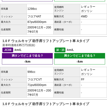
レギュラー
使用燃料
1298cc
排気量
エンジン
ガソリン
フロア4AT
4WD
ミッション
駆動方式
87ps/6000rpm
-
最大出力
過給器（ターボ）
2005年12月～200
-
生産期間
燃費性能
7年07月
1.0 F ウェルキャブ 助手席リフトアップシート車 Aタイプ
新車時価格
135
万円(税抜)
JC08
-km/L
10・15
-km/L
満タンでどこまで走る？
満タンでどこまで走る？
-km
-km
レギュラー
使用燃料
996cc
排気量
エンジン
ガソリン
フロアCVT
FF
ミッション
駆動方式
71ps/6000rpm
-
最大出力
過給器（ターボ）
2005年12月～200
-
生産期間
燃費性能
7年07月
1.0 F ウェルキャブ 助手席リフトアップシート車 Bタイプ