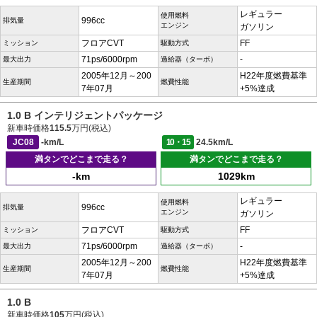
レギュラー
使用燃料
996cc
排気量
エンジン
ガソリン
フロアCVT
FF
ミッション
駆動方式
71ps/6000rpm
-
最大出力
過給器（ターボ）
2005年12月～200
H22年度燃費基準
生産期間
燃費性能
7年07月
+5%達成
1.0 B インテリジェントパッケージ
新車時価格
115.5
万円(税込)
JC08
-km/L
10・15
24.5km/L
満タンでどこまで走る？
満タンでどこまで走る？
-km
1029km
レギュラー
使用燃料
996cc
排気量
エンジン
ガソリン
フロアCVT
FF
ミッション
駆動方式
71ps/6000rpm
-
最大出力
過給器（ターボ）
2005年12月～200
H22年度燃費基準
生産期間
燃費性能
7年07月
+5%達成
1.0 B
新車時価格
105
万円(税込)