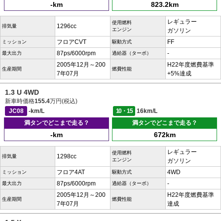
-km
823.2km
レギュラー
使用燃料
1296cc
排気量
エンジン
ガソリン
フロアCVT
FF
ミッション
駆動方式
87ps/6000rpm
-
最大出力
過給器（ターボ）
2005年12月～200
H22年度燃費基準
生産期間
燃費性能
7年07月
+5%達成
1.3 U 4WD
新車時価格
155.4
万円(税込)
JC08
-km/L
10・15
16km/L
満タンでどこまで走る？
満タンでどこまで走る？
-km
672km
レギュラー
使用燃料
1298cc
排気量
エンジン
ガソリン
フロア4AT
4WD
ミッション
駆動方式
87ps/6000rpm
-
最大出力
過給器（ターボ）
2005年12月～200
H22年度燃費基準
生産期間
燃費性能
7年07月
達成