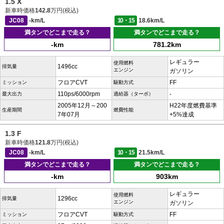
1.5 X
新車時価格
142.8
万円(税込)
JC08
-km/L
10・15
18.6km/L
満タンでどこまで走る？
満タンでどこまで走る？
-km
781.2km
レギュラー
使用燃料
1496cc
排気量
エンジン
ガソリン
フロアCVT
FF
ミッション
駆動方式
110ps/6000rpm
-
最大出力
過給器（ターボ）
2005年12月～200
H22年度燃費基準
生産期間
燃費性能
7年07月
+5%達成
1.3 F
新車時価格
121.8
万円(税込)
JC08
-km/L
10・15
21.5km/L
満タンでどこまで走る？
満タンでどこまで走る？
-km
903km
レギュラー
使用燃料
1296cc
排気量
エンジン
ガソリン
フロアCVT
FF
ミッション
駆動方式