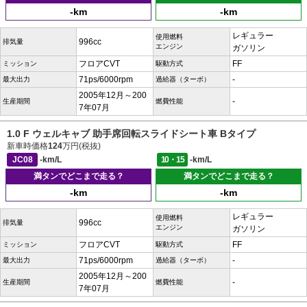
-km
-km
レギュラー
使用燃料
996cc
排気量
エンジン
ガソリン
フロアCVT
FF
ミッション
駆動方式
71ps/6000rpm
-
最大出力
過給器（ターボ）
2005年12月～200
-
生産期間
燃費性能
7年07月
1.0 F ウェルキャブ 助手席回転スライドシート車 Bタイプ
新車時価格
124
万円(税抜)
JC08
-km/L
10・15
-km/L
満タンでどこまで走る？
満タンでどこまで走る？
-km
-km
レギュラー
使用燃料
996cc
排気量
エンジン
ガソリン
フロアCVT
FF
ミッション
駆動方式
71ps/6000rpm
-
最大出力
過給器（ターボ）
2005年12月～200
-
生産期間
燃費性能
7年07月