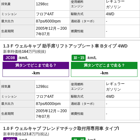
レギュラー
使用燃料
1298cc
排気量
エンジン
ガソリン
フロア4AT
4WD
ミッション
駆動方式
87ps/6000rpm
-
最大出力
過給器（ターボ）
2005年12月～200
-
生産期間
燃費性能
7年07月
1.3 F ウェルキャブ 助手席リフトアップシート車 Bタイプ 4WD
新車時価格
164
万円(税抜)
JC08
-km/L
10・15
-km/L
満タンでどこまで走る？
満タンでどこまで走る？
-km
-km
レギュラー
使用燃料
1298cc
排気量
エンジン
ガソリン
フロア4AT
4WD
ミッション
駆動方式
87ps/6000rpm
-
最大出力
過給器（ターボ）
2005年12月～200
-
生産期間
燃費性能
7年07月
1.0 F ウェルキャブ フレンドマチック取付用専用車 タイプI
新車時価格
123.8
万円(税込)