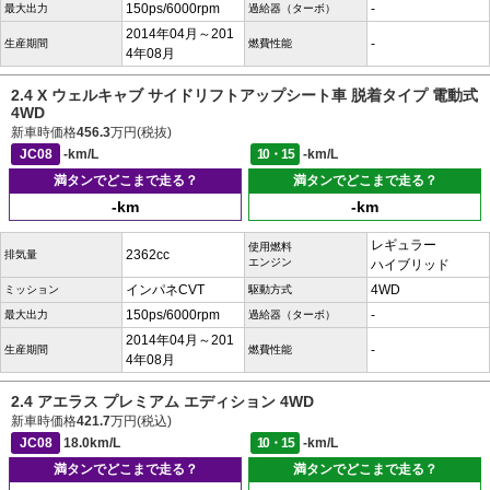
150ps/6000rpm
-
最大出力
過給器（ターボ）
2014年04月～201
-
生産期間
燃費性能
4年08月
2.4 X ウェルキャブ サイドリフトアップシート車 脱着タイプ 電動式
4WD
新車時価格
456.3
万円(税抜)
JC08
-km/L
10・15
-km/L
満タンでどこまで走る？
満タンでどこまで走る？
-km
-km
レギュラー
使用燃料
2362cc
排気量
エンジン
ハイブリッド
インパネCVT
4WD
ミッション
駆動方式
150ps/6000rpm
-
最大出力
過給器（ターボ）
2014年04月～201
-
生産期間
燃費性能
4年08月
2.4 アエラス プレミアム エディション 4WD
新車時価格
421.7
万円(税込)
JC08
18.0km/L
10・15
-km/L
満タンでどこまで走る？
満タンでどこまで走る？