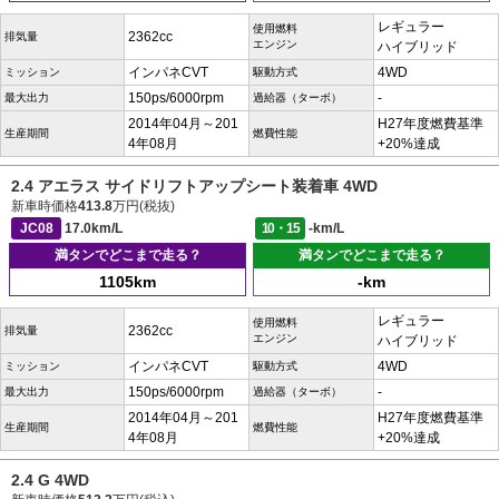
レギュラー
使用燃料
2362cc
排気量
エンジン
ハイブリッド
インパネCVT
4WD
ミッション
駆動方式
150ps/6000rpm
-
最大出力
過給器（ターボ）
2014年04月～201
H27年度燃費基準
生産期間
燃費性能
4年08月
+20%達成
2.4 アエラス サイドリフトアップシート装着車 4WD
新車時価格
413.8
万円(税抜)
JC08
17.0km/L
10・15
-km/L
満タンでどこまで走る？
満タンでどこまで走る？
1105km
-km
レギュラー
使用燃料
2362cc
排気量
エンジン
ハイブリッド
インパネCVT
4WD
ミッション
駆動方式
150ps/6000rpm
-
最大出力
過給器（ターボ）
2014年04月～201
H27年度燃費基準
生産期間
燃費性能
4年08月
+20%達成
2.4 G 4WD