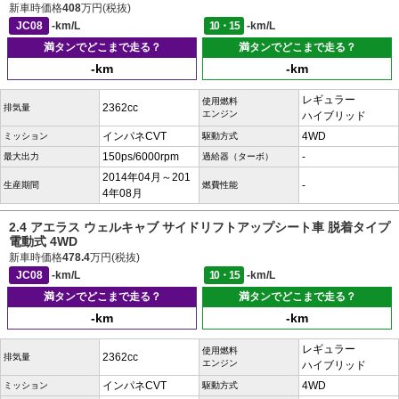
新車時価格
408
万円(税抜)
JC08
-km/L
10・15
-km/L
満タンでどこまで走る？
満タンでどこまで走る？
-km
-km
レギュラー
使用燃料
2362cc
排気量
エンジン
ハイブリッド
インパネCVT
4WD
ミッション
駆動方式
150ps/6000rpm
-
最大出力
過給器（ターボ）
2014年04月～201
-
生産期間
燃費性能
4年08月
2.4 アエラス ウェルキャブ サイドリフトアップシート車 脱着タイプ
電動式 4WD
新車時価格
478.4
万円(税抜)
JC08
-km/L
10・15
-km/L
満タンでどこまで走る？
満タンでどこまで走る？
-km
-km
レギュラー
使用燃料
2362cc
排気量
エンジン
ハイブリッド
インパネCVT
4WD
ミッション
駆動方式