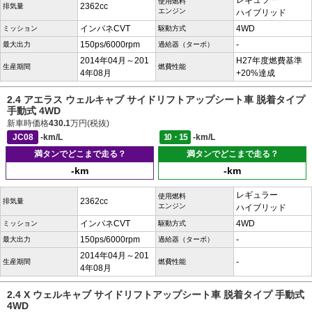
レギュラー
使用燃料
2362cc
排気量
エンジン
ハイブリッド
インパネCVT
4WD
ミッション
駆動方式
150ps/6000rpm
-
最大出力
過給器（ターボ）
2014年04月～201
H27年度燃費基準
生産期間
燃費性能
4年08月
+20%達成
2.4 アエラス ウェルキャブ サイドリフトアップシート車 脱着タイプ
手動式 4WD
新車時価格
430.1
万円(税抜)
JC08
-km/L
10・15
-km/L
満タンでどこまで走る？
満タンでどこまで走る？
-km
-km
レギュラー
使用燃料
2362cc
排気量
エンジン
ハイブリッド
インパネCVT
4WD
ミッション
駆動方式
150ps/6000rpm
-
最大出力
過給器（ターボ）
2014年04月～201
-
生産期間
燃費性能
4年08月
2.4 X ウェルキャブ サイドリフトアップシート車 脱着タイプ 手動式
4WD