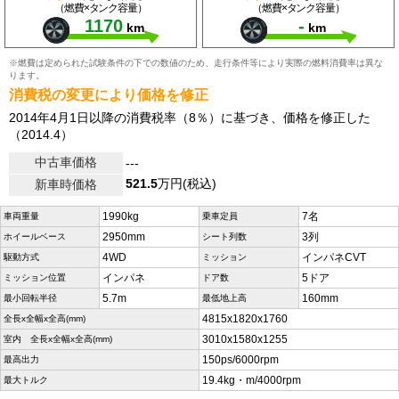
（燃費×タンク容量）
（燃費×タンク容量）
1170
-
km
km
※燃費は定められた試験条件の下での数値のため、走行条件等により実際の燃料消費率は異な
ります。
消費税の変更により価格を修正
2014年4月1日以降の消費税率（8％）に基づき、価格を修正した
（2014.4）
中古車価格
---
521.5
万円(税込)
新車時価格
1990kg
7名
車両重量
乗車定員
2950mm
3列
ホイールベース
シート列数
4WD
インパネCVT
駆動方式
ミッション
インパネ
5ドア
ミッション位置
ドア数
5.7m
160mm
最小回転半径
最低地上高
4815x1820x1760
全長x全幅x全高(mm)
3010x1580x1255
室内 全長x全幅x全高(mm)
150ps/6000rpm
最高出力
19.4kg・m/4000rpm
最大トルク