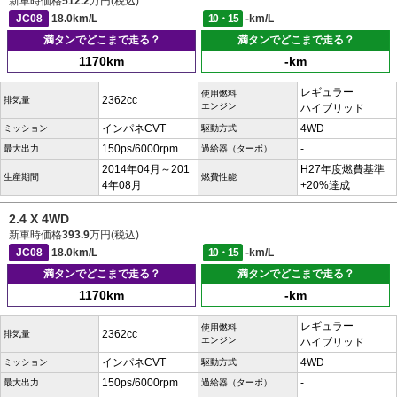
新車時価格
512.2
万円(税込)
JC08
18.0km/L
10・15
-km/L
満タンでどこまで走る？
満タンでどこまで走る？
1170km
-km
レギュラー
使用燃料
2362cc
排気量
エンジン
ハイブリッド
インパネCVT
4WD
ミッション
駆動方式
150ps/6000rpm
-
最大出力
過給器（ターボ）
2014年04月～201
H27年度燃費基準
生産期間
燃費性能
4年08月
+20%達成
2.4 X 4WD
新車時価格
393.9
万円(税込)
JC08
18.0km/L
10・15
-km/L
満タンでどこまで走る？
満タンでどこまで走る？
1170km
-km
レギュラー
使用燃料
2362cc
排気量
エンジン
ハイブリッド
インパネCVT
4WD
ミッション
駆動方式
150ps/6000rpm
-
最大出力
過給器（ターボ）