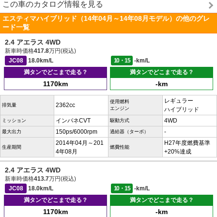
この車のカタログ情報を見る
エスティマハイブリッド（14年04月～14年08月モデル）の他のグレ
ード一覧
2.4 アエラス 4WD
新車時価格
417.8
万円(税込)
JC08
18.0km/L
10・15
-km/L
満タンでどこまで走る？
満タンでどこまで走る？
1170km
-km
レギュラー
使用燃料
2362cc
排気量
エンジン
ハイブリッド
インパネCVT
4WD
ミッション
駆動方式
150ps/6000rpm
-
最大出力
過給器（ターボ）
2014年04月～201
H27年度燃費基準
生産期間
燃費性能
4年08月
+20%達成
2.4 アエラス 4WD
新車時価格
413.7
万円(税込)
JC08
18.0km/L
10・15
-km/L
満タンでどこまで走る？
満タンでどこまで走る？
1170km
-km