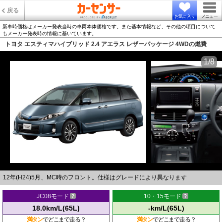
戻る
お気に入り
メニュー
新車時価格はメーカー発表当時の車両本体価格です。また基本情報など、その他の項目について
もメーカー発表時の情報に基いています。
トヨタ エスティマハイブリッド 2.4 アエラス レザーパッケージ 4WDの燃費
1/8
12年(H24)5月、MC時のフロント。仕様はグレードにより異なります
JC08モード
10・15モード
18.0km/L(65L)
-km/L(65L)
満タン
でどこまで走る？
満タン
でどこまで走る？