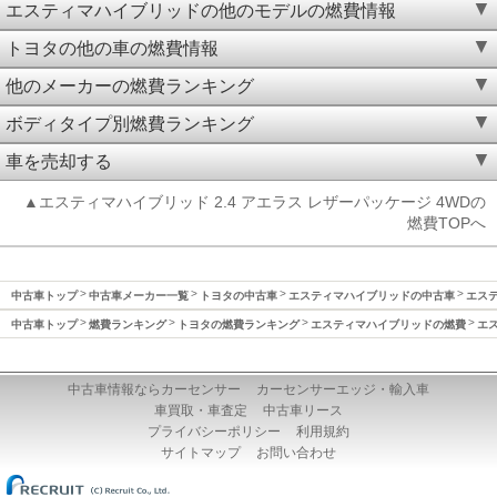
エスティマハイブリッドの他のモデルの燃費情報
トヨタの他の車の燃費情報
他のメーカーの燃費ランキング
ボディタイプ別燃費ランキング
車を売却する
▲エスティマハイブリッド 2.4 アエラス レザーパッケージ 4WDの
燃費TOPへ
中古車トップ
中古車メーカー一覧
トヨタの中古車
エスティマハイブリッドの中古車
エステ
中古車トップ
燃費ランキング
トヨタの燃費ランキング
エスティマハイブリッドの燃費
エス
中古車情報ならカーセンサー
カーセンサーエッジ・輸入車
車買取・車査定
中古車リース
プライバシーポリシー
利用規約
サイトマップ
お問い合わせ