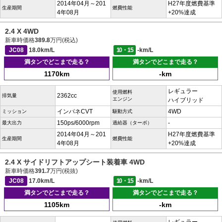
2014年04月～201
H27年度燃費基準
生産期間
燃費性能
4年08月
+20%達成
2.4 X 4WD
新車時価格
389.8
万円(税込)
JC08
18.0km/L
10・15
-km/L
満タンでどこまで走る？
満タンでどこまで走る？
1170km
-km
レギュラー
使用燃料
2362cc
排気量
エンジン
ハイブリッド
インパネCVT
4WD
ミッション
駆動方式
150ps/6000rpm
-
最大出力
過給器（ターボ）
2014年04月～201
H27年度燃費基準
生産期間
燃費性能
4年08月
+20%達成
2.4 X サイドリフトアップシート装着車 4WD
新車時価格
391.7
万円(税抜)
JC08
17.0km/L
10・15
-km/L
満タンでどこまで走る？
満タンでどこまで走る？
1105km
-km