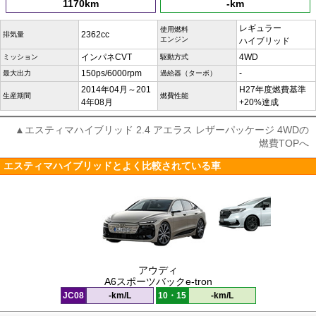
1170km
-km
レギュラー
使用燃料
2362cc
排気量
エンジン
ハイブリッド
インパネCVT
4WD
ミッション
駆動方式
150ps/6000rpm
-
最大出力
過給器（ターボ）
2014年04月～201
H27年度燃費基準
生産期間
燃費性能
4年08月
+20%達成
▲エスティマハイブリッド 2.4 アエラス レザーパッケージ 4WDの
燃費TOPへ
エスティマハイブリッドとよく比較されている車
アウディ
A6スポーツバックe-tron
JC08
-km/L
10・15
-km/L