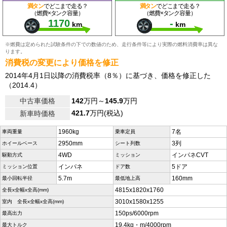
満タン
でどこまで走る？
満タン
でどこまで走る？
（燃費×タンク容量）
（燃費×タンク容量）
1170
-
km
km
※燃費は定められた試験条件の下での数値のため、走行条件等により実際の燃料消費率は異な
ります。
消費税の変更により価格を修正
2014年4月1日以降の消費税率（8％）に基づき、価格を修正した
（2014.4）
中古車価格
142
万円～
145.9
万円
421.7
万円(税込)
新車時価格
1960kg
7名
車両重量
乗車定員
2950mm
3列
ホイールベース
シート列数
4WD
インパネCVT
駆動方式
ミッション
インパネ
5ドア
ミッション位置
ドア数
5.7m
160mm
最小回転半径
最低地上高
4815x1820x1760
全長x全幅x全高(mm)
3010x1580x1255
室内 全長x全幅x全高(mm)
150ps/6000rpm
最高出力
19.4kg・m/4000rpm
最大トルク