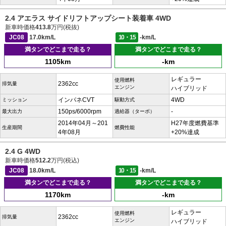
2.4 アエラス サイドリフトアップシート装着車 4WD
新車時価格
413.8
万円(税抜)
JC08
17.0km/L
10・15
-km/L
満タンでどこまで走る？
満タンでどこまで走る？
1105km
-km
レギュラー
使用燃料
2362cc
排気量
エンジン
ハイブリッド
インパネCVT
4WD
ミッション
駆動方式
150ps/6000rpm
-
最大出力
過給器（ターボ）
2014年04月～201
H27年度燃費基準
生産期間
燃費性能
4年08月
+20%達成
2.4 G 4WD
新車時価格
512.2
万円(税込)
JC08
18.0km/L
10・15
-km/L
満タンでどこまで走る？
満タンでどこまで走る？
1170km
-km
レギュラー
使用燃料
2362cc
排気量
エンジン
ハイブリッド