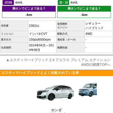
JC08
-km/L
10・15
-km/L
満タンでどこまで走る？
満タンでどこまで走る？
-km
-km
レギュラー
使用燃料
2362cc
排気量
エンジン
ハイブリッド
インパネCVT
4WD
ミッション
駆動方式
150ps/6000rpm
-
最大出力
過給器（ターボ）
2014年04月～201
-
生産期間
燃費性能
4年08月
▲エスティマハイブリッド 2.4 アエラス プレミアム エディション
4WDの燃費TOPへ
エスティマハイブリッドとよく比較されている車
ホンダ