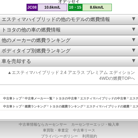
オデッセイ
JC08
10.6km/L
10・15
8.6km/L
エスティマハイブリッドの他のモデルの燃費情報
トヨタの他の車の燃費情報
他のメーカーの燃費ランキング
ボディタイプ別燃費ランキング
車を売却する
▲エスティマハイブリッド 2.4 アエラス プレミアム エディション
4WDの燃費TOPへ
中古車トップ
中古車メーカー一覧
トヨタの中古車
エスティマハイブリッドの中古車
エステ
中古車トップ
燃費ランキング
トヨタの燃費ランキング
エスティマハイブリッドの燃費
エス
中古車情報ならカーセンサー
カーセンサーエッジ・輸入車
車買取・車査定
中古車リース
プライバシーポリシー
利用規約