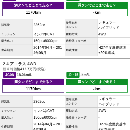
満タンでどこまで走る？
満タンでどこまで走る？
1170km
-km
レギュラー
使用燃料
2362cc
排気量
エンジン
ハイブリッド
インパネCVT
4WD
ミッション
駆動方式
150ps/6000rpm
-
最大出力
過給器（ターボ）
2014年04月～201
H27年度燃費基準
生産期間
燃費性能
4年08月
+20%達成
2.4 アエラス 4WD
新車時価格
413.7
万円(税込)
JC08
18.0km/L
10・15
-km/L
満タンでどこまで走る？
満タンでどこまで走る？
1170km
-km
レギュラー
使用燃料
2362cc
排気量
エンジン
ハイブリッド
インパネCVT
4WD
ミッション
駆動方式
150ps/6000rpm
-
最大出力
過給器（ターボ）
2014年04月～201
H27年度燃費基準
生産期間
燃費性能
4年08月
+20%達成