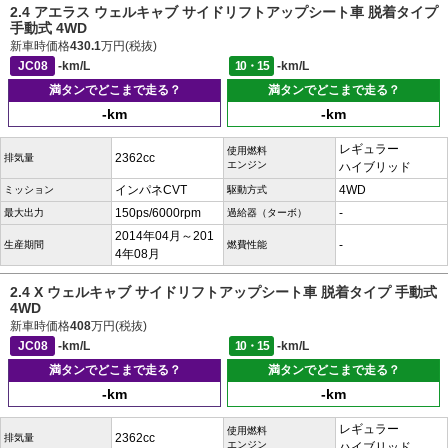
2.4 アエラス ウェルキャブ サイドリフトアップシート車 脱着タイプ
手動式 4WD
新車時価格
430.1
万円(税抜)
JC08
-km/L
10・15
-km/L
満タンでどこまで走る？
満タンでどこまで走る？
-km
-km
レギュラー
使用燃料
2362cc
排気量
エンジン
ハイブリッド
インパネCVT
4WD
ミッション
駆動方式
150ps/6000rpm
-
最大出力
過給器（ターボ）
2014年04月～201
-
生産期間
燃費性能
4年08月
2.4 X ウェルキャブ サイドリフトアップシート車 脱着タイプ 手動式
4WD
新車時価格
408
万円(税抜)
JC08
-km/L
10・15
-km/L
満タンでどこまで走る？
満タンでどこまで走る？
-km
-km
レギュラー
使用燃料
2362cc
排気量
エンジン
ハイブリッド