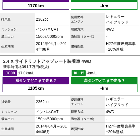
1170km
-km
レギュラー
使用燃料
2362cc
排気量
エンジン
ハイブリッド
インパネCVT
4WD
ミッション
駆動方式
150ps/6000rpm
-
最大出力
過給器（ターボ）
2014年04月～201
H27年度燃費基準
生産期間
燃費性能
4年08月
+20%達成
2.4 X サイドリフトアップシート装着車 4WD
新車時価格
391.7
万円(税抜)
JC08
17.0km/L
10・15
-km/L
満タンでどこまで走る？
満タンでどこまで走る？
1105km
-km
レギュラー
使用燃料
2362cc
排気量
エンジン
ハイブリッド
インパネCVT
4WD
ミッション
駆動方式
150ps/6000rpm
-
最大出力
過給器（ターボ）
2014年04月～201
H27年度燃費基準
生産期間
燃費性能
4年08月
+20%達成