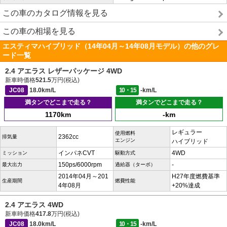
この車のカタログ情報を見る
この車の相場を見る
エスティマハイブリッド（14年04月～14年08月モデル）の他のグレ
ード一覧
2.4 アエラス レザーパッケージ 4WD
新車時価格
521.5
万円(税込)
JC08
18.0km/L
10・15
-km/L
満タンでどこまで走る？
満タンでどこまで走る？
1170km
-km
レギュラー
使用燃料
2362cc
排気量
エンジン
ハイブリッド
インパネCVT
4WD
ミッション
駆動方式
150ps/6000rpm
-
最大出力
過給器（ターボ）
2014年04月～201
H27年度燃費基準
生産期間
燃費性能
4年08月
+20%達成
2.4 アエラス 4WD
新車時価格
417.8
万円(税込)
JC08
18.0km/L
10・15
-km/L