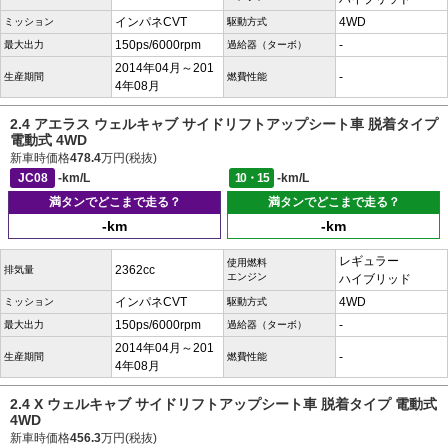
インパネCVT
4WD
ミッション
駆動方式
150ps/6000rpm
-
最大出力
過給器（ターボ）
2014年04月～201
-
生産期間
燃費性能
4年08月
2.4 アエラス ウェルキャブ サイドリフトアップシート車 脱着タイプ
電動式 4WD
新車時価格
478.4
万円(税抜)
JC08
-km/L
10・15
-km/L
満タンでどこまで走る？
満タンでどこまで走る？
-km
-km
レギュラー
使用燃料
2362cc
排気量
エンジン
ハイブリッド
インパネCVT
4WD
ミッション
駆動方式
150ps/6000rpm
-
最大出力
過給器（ターボ）
2014年04月～201
-
生産期間
燃費性能
4年08月
2.4 X ウェルキャブ サイドリフトアップシート車 脱着タイプ 電動式
4WD
新車時価格
456.3
万円(税抜)