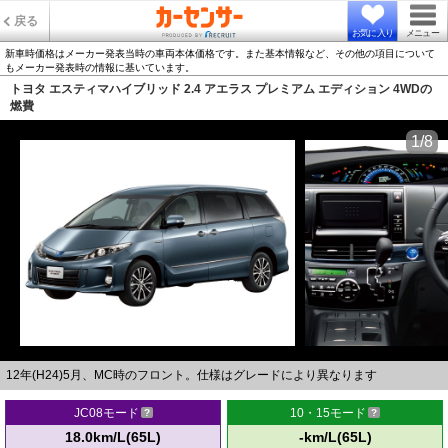
戻る
お気に入り
メニュー
新車時価格はメーカー発表当時の車両本体価格です。また基本情報など、その他の項目について
もメーカー発表時の情報に基いています。
トヨタ エスティマハイブリッド 2.4 アエラス プレミアム エディション 4WDの
燃費
1/8
12年(H24)5月、MC時のフロント。仕様はグレードにより異なります
JC08モード
10・15モード
18.0km/L(65L)
-km/L(65L)