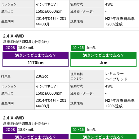
インパネCVT
4WD
ミッション
駆動方式
150ps/6000rpm
-
最大出力
過給器（ターボ）
2014年04月～201
H27年度燃費基準
生産期間
燃費性能
4年08月
+20%達成
2.4 X 4WD
新車時価格
393.9
万円(税込)
JC08
18.0km/L
10・15
-km/L
満タンでどこまで走る？
満タンでどこまで走る？
1170km
-km
レギュラー
使用燃料
2362cc
排気量
エンジン
ハイブリッド
インパネCVT
4WD
ミッション
駆動方式
150ps/6000rpm
-
最大出力
過給器（ターボ）
2014年04月～201
H27年度燃費基準
生産期間
燃費性能
4年08月
+20%達成
2.4 X 4WD
新車時価格
389.8
万円(税込)
JC08
18.0km/L
10・15
-km/L
満タンでどこまで走る？
満タンでどこまで走る？