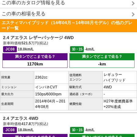
この車のカタログ情報を見る
この車の相場を見る
エスティマハイブリッド（14年04月～14年08月モデル）の他のグレ
ード一覧
2.4 アエラス レザーパッケージ 4WD
新車時価格
521.5
万円(税込)
JC08
18.0km/L
10・15
-km/L
満タンでどこまで走る？
満タンでどこまで走る？
1170km
-km
レギュラー
使用燃料
2362cc
排気量
エンジン
ハイブリッド
インパネCVT
4WD
ミッション
駆動方式
150ps/6000rpm
-
最大出力
過給器（ターボ）
2014年04月～201
H27年度燃費基準
生産期間
燃費性能
4年08月
+20%達成
2.4 アエラス 4WD
新車時価格
417.8
万円(税込)
JC08
18.0km/L
10・15
-km/L