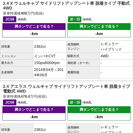
2.4 X ウェルキャブ サイドリフトアップシート車 脱着タイプ 手動式
4WD
新車時価格
408
万円(税抜)
JC08
-km/L
10・15
-km/L
満タンでどこまで走る？
満タンでどこまで走る？
-km
-km
レギュラー
使用燃料
2362cc
排気量
エンジン
ハイブリッド
インパネCVT
4WD
ミッション
駆動方式
150ps/6000rpm
-
最大出力
過給器（ターボ）
2014年04月～201
-
生産期間
燃費性能
4年08月
2.4 アエラス ウェルキャブ サイドリフトアップシート車 脱着タイプ
電動式 4WD
新車時価格
478.4
万円(税抜)
JC08
-km/L
10・15
-km/L
満タンでどこまで走る？
満タンでどこまで走る？
-km
-km
レギュラー
使用燃料
2362cc
排気量
エンジン
ハイブリッド