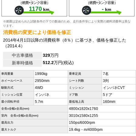
（燃費×タンク容量）
（燃費×タンク容量）
1170
-
km
km
※燃費は定められた試験条件の下での数値のため、走行条件等により実際の燃料消費率は異な
ります。
消費税の変更により価格を修正
2014年4月1日以降の消費税率（8％）に基づき、価格を修正した
（2014.4）
中古車価格
329
万円
512.2
万円(税込)
新車時価格
1990kg
7名
車両重量
乗車定員
2950mm
3列
ホイールベース
シート列数
4WD
インパネCVT
駆動方式
ミッション
インパネ
5ドア
ミッション位置
ドア数
5.7m
160mm
最小回転半径
最低地上高
4800x1820x1760
全長x全幅x全高(mm)
3010x1580x1255
室内 全長x全幅x全高(mm)
150ps/6000rpm
最高出力
19.4kg・m/4000rpm
最大トルク