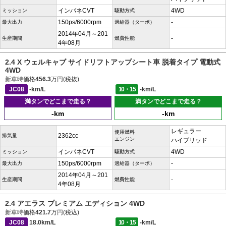
インパネCVT
4WD
ミッション
駆動方式
150ps/6000rpm
-
最大出力
過給器（ターボ）
2014年04月～201
-
生産期間
燃費性能
4年08月
2.4 X ウェルキャブ サイドリフトアップシート車 脱着タイプ 電動式
4WD
新車時価格
456.3
万円(税抜)
JC08
-km/L
10・15
-km/L
満タンでどこまで走る？
満タンでどこまで走る？
-km
-km
レギュラー
使用燃料
2362cc
排気量
エンジン
ハイブリッド
インパネCVT
4WD
ミッション
駆動方式
150ps/6000rpm
-
最大出力
過給器（ターボ）
2014年04月～201
-
生産期間
燃費性能
4年08月
2.4 アエラス プレミアム エディション 4WD
新車時価格
421.7
万円(税込)
JC08
18.0km/L
10・15
-km/L