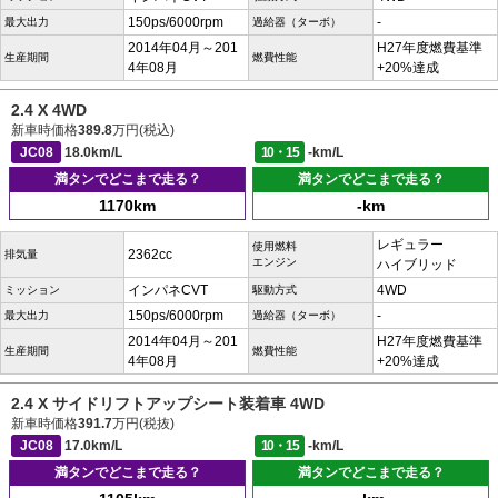
150ps/6000rpm
-
最大出力
過給器（ターボ）
2014年04月～201
H27年度燃費基準
生産期間
燃費性能
4年08月
+20%達成
2.4 X 4WD
新車時価格
389.8
万円(税込)
JC08
18.0km/L
10・15
-km/L
満タンでどこまで走る？
満タンでどこまで走る？
1170km
-km
レギュラー
使用燃料
2362cc
排気量
エンジン
ハイブリッド
インパネCVT
4WD
ミッション
駆動方式
150ps/6000rpm
-
最大出力
過給器（ターボ）
2014年04月～201
H27年度燃費基準
生産期間
燃費性能
4年08月
+20%達成
2.4 X サイドリフトアップシート装着車 4WD
新車時価格
391.7
万円(税抜)
JC08
17.0km/L
10・15
-km/L
満タンでどこまで走る？
満タンでどこまで走る？