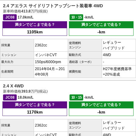
2.4 アエラス サイドリフトアップシート装着車 4WD
新車時価格
413.8
万円(税抜)
JC08
17.0km/L
10・15
-km/L
満タンでどこまで走る？
満タンでどこまで走る？
1105km
-km
レギュラー
使用燃料
2362cc
排気量
エンジン
ハイブリッド
インパネCVT
4WD
ミッション
駆動方式
150ps/6000rpm
-
最大出力
過給器（ターボ）
2014年04月～201
H27年度燃費基準
生産期間
燃費性能
4年08月
+20%達成
2.4 X 4WD
新車時価格
393.9
万円(税込)
JC08
18.0km/L
10・15
-km/L
満タンでどこまで走る？
満タンでどこまで走る？
1170km
-km
レギュラー
使用燃料
2362cc
排気量
エンジン
ハイブリッド
インパネCVT
4WD
ミッション
駆動方式