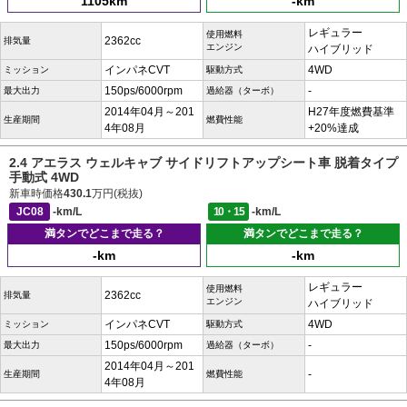
1105km
-km
レギュラー
使用燃料
2362cc
排気量
エンジン
ハイブリッド
インパネCVT
4WD
ミッション
駆動方式
150ps/6000rpm
-
最大出力
過給器（ターボ）
2014年04月～201
H27年度燃費基準
生産期間
燃費性能
4年08月
+20%達成
2.4 アエラス ウェルキャブ サイドリフトアップシート車 脱着タイプ
手動式 4WD
新車時価格
430.1
万円(税抜)
JC08
-km/L
10・15
-km/L
満タンでどこまで走る？
満タンでどこまで走る？
-km
-km
レギュラー
使用燃料
2362cc
排気量
エンジン
ハイブリッド
インパネCVT
4WD
ミッション
駆動方式
150ps/6000rpm
-
最大出力
過給器（ターボ）
2014年04月～201
-
生産期間
燃費性能
4年08月