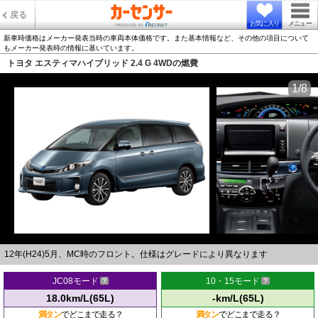
戻る
お気に入り
メニュー
新車時価格はメーカー発表当時の車両本体価格です。また基本情報など、その他の項目について
もメーカー発表時の情報に基いています。
トヨタ エスティマハイブリッド 2.4 G 4WDの燃費
1/8
12年(H24)5月、MC時のフロント。仕様はグレードにより異なります
JC08モード
10・15モード
18.0km/L(65L)
-km/L(65L)
満タン
でどこまで走る？
満タン
でどこまで走る？