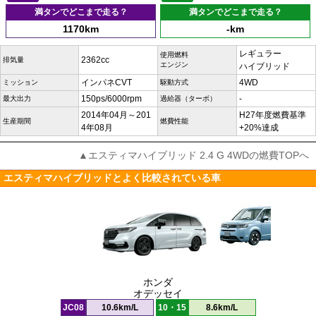
満タンでどこまで走る？
満タンでどこまで走る？
1170km
-km
レギュラー
使用燃料
2362cc
排気量
エンジン
ハイブリッド
インパネCVT
4WD
ミッション
駆動方式
150ps/6000rpm
-
最大出力
過給器（ターボ）
2014年04月～201
H27年度燃費基準
生産期間
燃費性能
4年08月
+20%達成
▲エスティマハイブリッド 2.4 G 4WDの燃費TOPへ
エスティマハイブリッドとよく比較されている車
ホンダ
オデッセイ
JC08
10.6km/L
10・15
8.6km/L