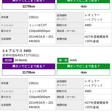
満タンでどこまで走る？
満タンでどこまで走る？
1170km
-km
レギュラー
使用燃料
2362cc
排気量
エンジン
ハイブリッド
インパネCVT
4WD
ミッション
駆動方式
150ps/6000rpm
-
最大出力
過給器（ターボ）
2014年04月～201
H27年度燃費基準
生産期間
燃費性能
4年08月
+20%達成
2.4 アエラス 4WD
新車時価格
413.7
万円(税込)
JC08
18.0km/L
10・15
-km/L
満タンでどこまで走る？
満タンでどこまで走る？
1170km
-km
レギュラー
使用燃料
2362cc
排気量
エンジン
ハイブリッド
インパネCVT
4WD
ミッション
駆動方式
150ps/6000rpm
-
最大出力
過給器（ターボ）
2014年04月～201
H27年度燃費基準
生産期間
燃費性能
4年08月
+20%達成