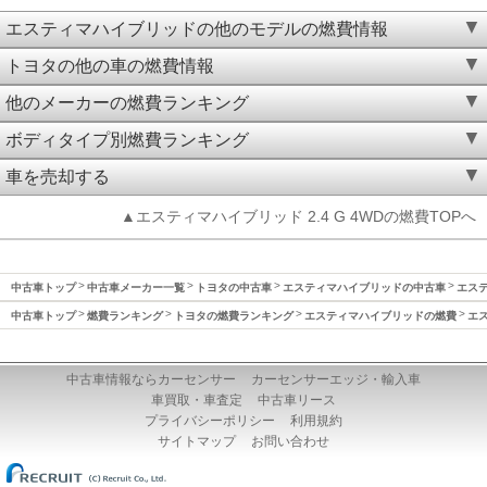
エスティマハイブリッドの他のモデルの燃費情報
トヨタの他の車の燃費情報
他のメーカーの燃費ランキング
ボディタイプ別燃費ランキング
車を売却する
▲エスティマハイブリッド 2.4 G 4WDの燃費TOPへ
中古車トップ
中古車メーカー一覧
トヨタの中古車
エスティマハイブリッドの中古車
エステ
中古車トップ
燃費ランキング
トヨタの燃費ランキング
エスティマハイブリッドの燃費
エス
中古車情報ならカーセンサー
カーセンサーエッジ・輸入車
車買取・車査定
中古車リース
プライバシーポリシー
利用規約
サイトマップ
お問い合わせ