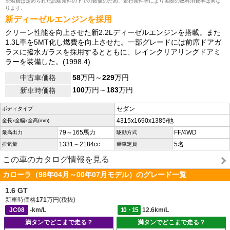
※燃費は定められた試験条件の下での数値のため、走行条件等により実際の燃料消費率は異な
ります。
新ディーゼルエンジンを採用
クリーン性能を向上させた新2.2Lディーゼルエンジンを搭載。また
1.3L車を5MT化し燃費を向上させた。一部グレードには前席ドアガ
ラスに撥水ガラスを採用するとともに、レインクリアリングドアミ
ラーを装備した。(1998.4)
中古車価格
58
万円～
229
万円
100
万円～
183
万円
新車時価格
セダン
ボディタイプ
4315x1690x1385/他
全長x全幅x全高(mm)
79～165馬力
FF/4WD
最高出力
駆動方式
1331～2184cc
5名
排気量
乗車定員
この車のカタログ情報を見る
カローラ（98年04月～00年07月モデル）のグレード一覧
1.6 GT
新車時価格
171
万円(税抜)
JC08
-km/L
10・15
12.6km/L
満タンでどこまで走る？
満タンでどこまで走る？