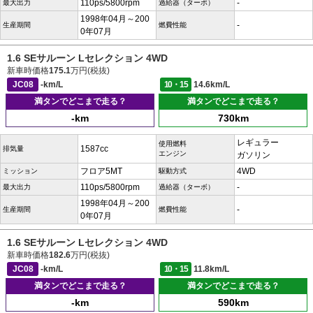
110ps/5800rpm
-
最大出力
過給器（ターボ）
1998年04月～200
-
生産期間
燃費性能
0年07月
1.6 SEサルーン Lセレクション 4WD
新車時価格
175.1
万円(税抜)
JC08
-km/L
10・15
14.6km/L
満タンでどこまで走る？
満タンでどこまで走る？
-km
730km
レギュラー
使用燃料
1587cc
排気量
エンジン
ガソリン
フロア5MT
4WD
ミッション
駆動方式
110ps/5800rpm
-
最大出力
過給器（ターボ）
1998年04月～200
-
生産期間
燃費性能
0年07月
1.6 SEサルーン Lセレクション 4WD
新車時価格
182.6
万円(税抜)
JC08
-km/L
10・15
11.8km/L
満タンでどこまで走る？
満タンでどこまで走る？
-km
590km