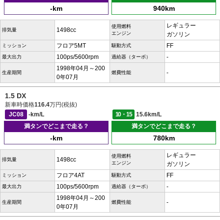
-km
940km
レギュラー
使用燃料
1498cc
排気量
エンジン
ガソリン
フロア5MT
FF
ミッション
駆動方式
100ps/5600rpm
-
最大出力
過給器（ターボ）
1998年04月～200
-
生産期間
燃費性能
0年07月
1.5 DX
新車時価格
116.4
万円(税抜)
JC08
-km/L
10・15
15.6km/L
満タンでどこまで走る？
満タンでどこまで走る？
-km
780km
レギュラー
使用燃料
1498cc
排気量
エンジン
ガソリン
フロア4AT
FF
ミッション
駆動方式
100ps/5600rpm
-
最大出力
過給器（ターボ）
1998年04月～200
-
生産期間
燃費性能
0年07月