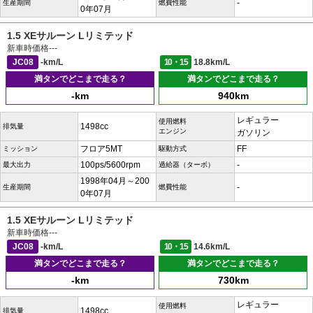
-
生産期間
燃費性能
0年07月
1.5 XEサルーン Lリミテッド
新車時価格
---
JC08
-km/L
10・15
18.8km/L
満タンでどこまで走る？
満タンでどこまで走る？
-km
940km
レギュラー
使用燃料
1498cc
排気量
エンジン
ガソリン
フロア5MT
FF
ミッション
駆動方式
100ps/5600rpm
-
最大出力
過給器（ターボ）
1998年04月～200
-
生産期間
燃費性能
0年07月
1.5 XEサルーン Lリミテッド
新車時価格
---
JC08
-km/L
10・15
14.6km/L
満タンでどこまで走る？
満タンでどこまで走る？
-km
730km
レギュラー
使用燃料
1498cc
排気量