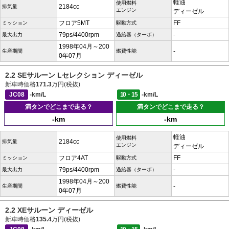
軽油
使用燃料
2184cc
排気量
エンジン
ディーゼル
フロア5MT
FF
ミッション
駆動方式
79ps/4400rpm
-
最大出力
過給器（ターボ）
1998年04月～200
-
生産期間
燃費性能
0年07月
2.2 SEサルーン Lセレクション ディーゼル
新車時価格
171.3
万円(税抜)
JC08
-km/L
10・15
-km/L
満タンでどこまで走る？
満タンでどこまで走る？
-km
-km
軽油
使用燃料
2184cc
排気量
エンジン
ディーゼル
フロア4AT
FF
ミッション
駆動方式
79ps/4400rpm
-
最大出力
過給器（ターボ）
1998年04月～200
-
生産期間
燃費性能
0年07月
2.2 XEサルーン ディーゼル
新車時価格
135.4
万円(税抜)