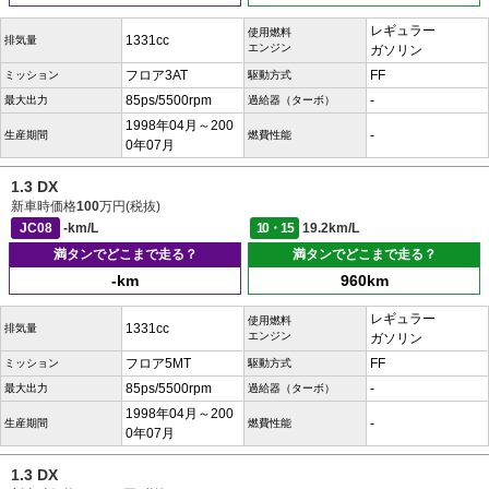
レギュラー
使用燃料
1331cc
排気量
エンジン
ガソリン
フロア3AT
FF
ミッション
駆動方式
85ps/5500rpm
-
最大出力
過給器（ターボ）
1998年04月～200
-
生産期間
燃費性能
0年07月
1.3 DX
新車時価格
100
万円(税抜)
JC08
-km/L
10・15
19.2km/L
満タンでどこまで走る？
満タンでどこまで走る？
-km
960km
レギュラー
使用燃料
1331cc
排気量
エンジン
ガソリン
フロア5MT
FF
ミッション
駆動方式
85ps/5500rpm
-
最大出力
過給器（ターボ）
1998年04月～200
-
生産期間
燃費性能
0年07月
1.3 DX