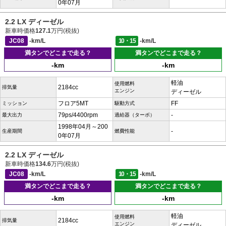
0年07月
2.2 LX ディーゼル
新車時価格
127.1
万円(税抜)
JC08
-km/L
10・15
-km/L
満タンでどこまで走る？
満タンでどこまで走る？
-km
-km
軽油
使用燃料
2184cc
排気量
エンジン
ディーゼル
フロア5MT
FF
ミッション
駆動方式
79ps/4400rpm
-
最大出力
過給器（ターボ）
1998年04月～200
-
生産期間
燃費性能
0年07月
2.2 LX ディーゼル
新車時価格
134.6
万円(税抜)
JC08
-km/L
10・15
-km/L
満タンでどこまで走る？
満タンでどこまで走る？
-km
-km
軽油
使用燃料
2184cc
排気量
エンジン
ディーゼル