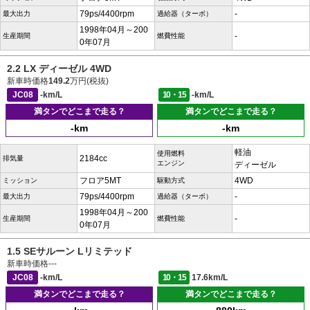
79ps/4400rpm
-
最大出力
過給器（ターボ）
1998年04月～200
-
生産期間
燃費性能
0年07月
2.2 LX ディーゼル 4WD
新車時価格
149.2
万円(税抜)
JC08
-km/L
10・15
-km/L
満タンでどこまで走る？
満タンでどこまで走る？
-km
-km
軽油
使用燃料
2184cc
排気量
エンジン
ディーゼル
フロア5MT
4WD
ミッション
駆動方式
79ps/4400rpm
-
最大出力
過給器（ターボ）
1998年04月～200
-
生産期間
燃費性能
0年07月
1.5 SEサルーン Lリミテッド
新車時価格
---
JC08
-km/L
10・15
17.6km/L
満タンでどこまで走る？
満タンでどこまで走る？