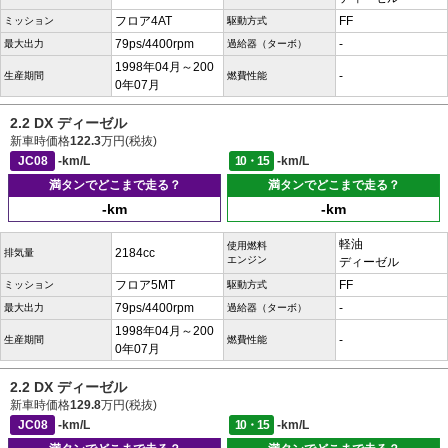
フロア4AT
FF
ミッション
駆動方式
79ps/4400rpm
-
最大出力
過給器（ターボ）
1998年04月～200
-
生産期間
燃費性能
0年07月
2.2 DX ディーゼル
新車時価格
122.3
万円(税抜)
JC08
-km/L
10・15
-km/L
満タンでどこまで走る？
満タンでどこまで走る？
-km
-km
軽油
使用燃料
2184cc
排気量
エンジン
ディーゼル
フロア5MT
FF
ミッション
駆動方式
79ps/4400rpm
-
最大出力
過給器（ターボ）
1998年04月～200
-
生産期間
燃費性能
0年07月
2.2 DX ディーゼル
新車時価格
129.8
万円(税抜)
JC08
-km/L
10・15
-km/L