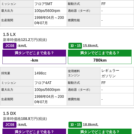
フロア5MT
FF
ミッション
駆動方式
100ps/5600rpm
-
最大出力
過給器（ターボ）
1998年04月～200
-
生産期間
燃費性能
0年07月
1.5 LX
新車時価格
121.2
万円(税抜)
JC08
-km/L
10・15
15.6km/L
満タンでどこまで走る？
満タンでどこまで走る？
-km
780km
レギュラー
使用燃料
1498cc
排気量
エンジン
ガソリン
フロア4AT
FF
ミッション
駆動方式
100ps/5600rpm
-
最大出力
過給器（ターボ）
1998年04月～200
-
生産期間
燃費性能
0年07月
1.5 DX
新車時価格
108.9
万円(税抜)
JC08
-km/L
10・15
18.8km/L
満タンでどこまで走る？
満タンでどこまで走る？