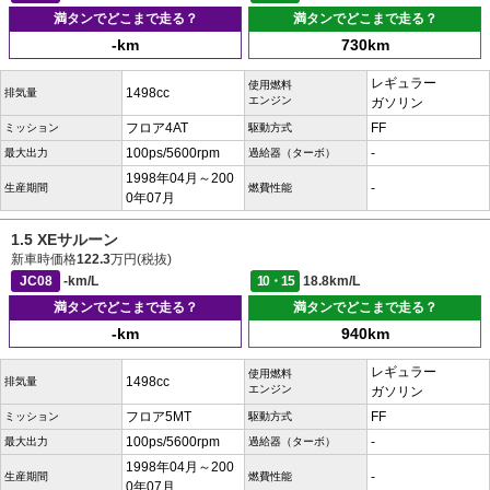
満タンでどこまで走る？
満タンでどこまで走る？
-km
730km
レギュラー
使用燃料
1498cc
排気量
エンジン
ガソリン
フロア4AT
FF
ミッション
駆動方式
100ps/5600rpm
-
最大出力
過給器（ターボ）
1998年04月～200
-
生産期間
燃費性能
0年07月
1.5 XEサルーン
新車時価格
122.3
万円(税抜)
JC08
-km/L
10・15
18.8km/L
満タンでどこまで走る？
満タンでどこまで走る？
-km
940km
レギュラー
使用燃料
1498cc
排気量
エンジン
ガソリン
フロア5MT
FF
ミッション
駆動方式
100ps/5600rpm
-
最大出力
過給器（ターボ）
1998年04月～200
-
生産期間
燃費性能
0年07月