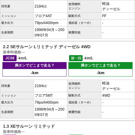
軽油
使用燃料
2184cc
排気量
エンジン
ディーゼル
フロア4AT
FF
ミッション
駆動方式
79ps/4400rpm
-
最大出力
過給器（ターボ）
1998年04月～200
-
生産期間
燃費性能
0年07月
2.2 SEサルーン Lリミテッド ディーゼル 4WD
新車時価格
---
JC08
-km/L
10・15
-km/L
満タンでどこまで走る？
満タンでどこまで走る？
-km
-km
軽油
使用燃料
2184cc
排気量
エンジン
ディーゼル
フロア5MT
4WD
ミッション
駆動方式
79ps/4400rpm
-
最大出力
過給器（ターボ）
1998年04月～200
-
生産期間
燃費性能
0年07月
1.3 XEサルーン リミテッド
新車時価格
---