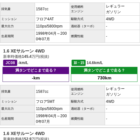
レギュラー
使用燃料
1587cc
排気量
エンジン
ガソリン
フロア4AT
4WD
ミッション
駆動方式
110ps/5800rpm
-
最大出力
過給器（ターボ）
1998年04月～200
-
生産期間
燃費性能
0年07月
1.6 XEサルーン 4WD
新車時価格
145.4
万円(税抜)
JC08
-km/L
10・15
14.6km/L
満タンでどこまで走る？
満タンでどこまで走る？
-km
730km
レギュラー
使用燃料
1587cc
排気量
エンジン
ガソリン
フロア5MT
4WD
ミッション
駆動方式
110ps/5800rpm
-
最大出力
過給器（ターボ）
1998年04月～200
-
生産期間
燃費性能
0年07月
1.6 XEサルーン 4WD
新車時価格
152.9
万円(税抜)