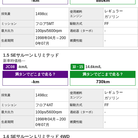
-km
880km
レギュラー
使用燃料
1498cc
排気量
エンジン
ガソリン
フロア5MT
FF
ミッション
駆動方式
100ps/5600rpm
-
最大出力
過給器（ターボ）
1998年04月～200
-
生産期間
燃費性能
0年07月
1.5 SEサルーン Lリミテッド
新車時価格
---
JC08
-km/L
10・15
14.6km/L
満タンでどこまで走る？
満タンでどこまで走る？
-km
730km
レギュラー
使用燃料
1498cc
排気量
エンジン
ガソリン
フロア4AT
FF
ミッション
駆動方式
100ps/5600rpm
-
最大出力
過給器（ターボ）
1998年04月～200
-
生産期間
燃費性能
0年07月
1.6 SEサルーン Lリミテッド 4WD