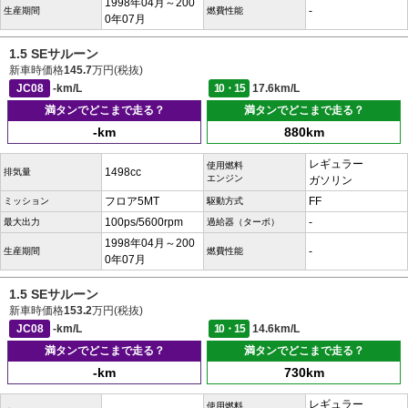
1998年04月～200
-
生産期間
燃費性能
0年07月
1.5 SEサルーン
新車時価格
145.7
万円(税抜)
JC08
-km/L
10・15
17.6km/L
満タンでどこまで走る？
満タンでどこまで走る？
-km
880km
レギュラー
使用燃料
1498cc
排気量
エンジン
ガソリン
フロア5MT
FF
ミッション
駆動方式
100ps/5600rpm
-
最大出力
過給器（ターボ）
1998年04月～200
-
生産期間
燃費性能
0年07月
1.5 SEサルーン
新車時価格
153.2
万円(税抜)
JC08
-km/L
10・15
14.6km/L
満タンでどこまで走る？
満タンでどこまで走る？
-km
730km
レギュラー
使用燃料