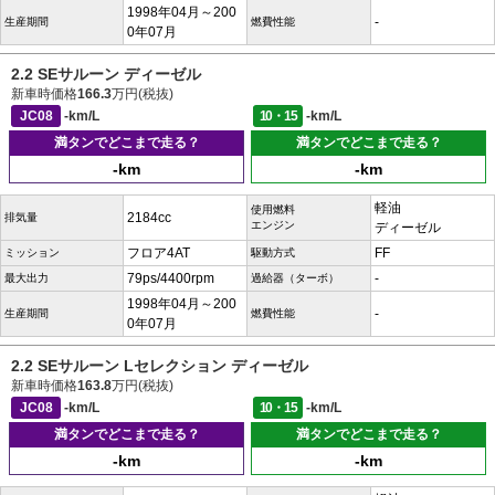
1998年04月～200
-
生産期間
燃費性能
0年07月
2.2 SEサルーン ディーゼル
新車時価格
166.3
万円(税抜)
JC08
-km/L
10・15
-km/L
満タンでどこまで走る？
満タンでどこまで走る？
-km
-km
軽油
使用燃料
2184cc
排気量
エンジン
ディーゼル
フロア4AT
FF
ミッション
駆動方式
79ps/4400rpm
-
最大出力
過給器（ターボ）
1998年04月～200
-
生産期間
燃費性能
0年07月
2.2 SEサルーン Lセレクション ディーゼル
新車時価格
163.8
万円(税抜)
JC08
-km/L
10・15
-km/L
満タンでどこまで走る？
満タンでどこまで走る？
-km
-km