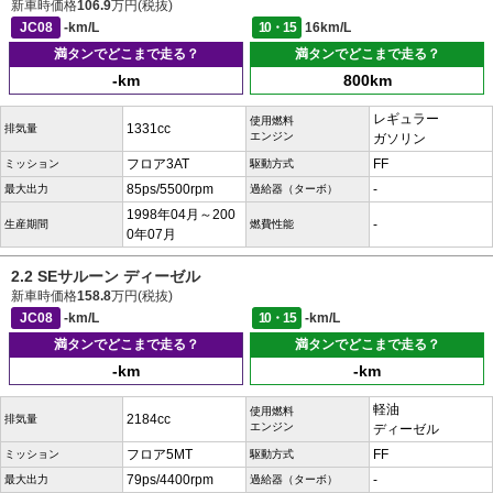
新車時価格
106.9
万円(税抜)
JC08
-km/L
10・15
16km/L
満タンでどこまで走る？
満タンでどこまで走る？
-km
800km
レギュラー
使用燃料
1331cc
排気量
エンジン
ガソリン
フロア3AT
FF
ミッション
駆動方式
85ps/5500rpm
-
最大出力
過給器（ターボ）
1998年04月～200
-
生産期間
燃費性能
0年07月
2.2 SEサルーン ディーゼル
新車時価格
158.8
万円(税抜)
JC08
-km/L
10・15
-km/L
満タンでどこまで走る？
満タンでどこまで走る？
-km
-km
軽油
使用燃料
2184cc
排気量
エンジン
ディーゼル
フロア5MT
FF
ミッション
駆動方式
79ps/4400rpm
-
最大出力
過給器（ターボ）