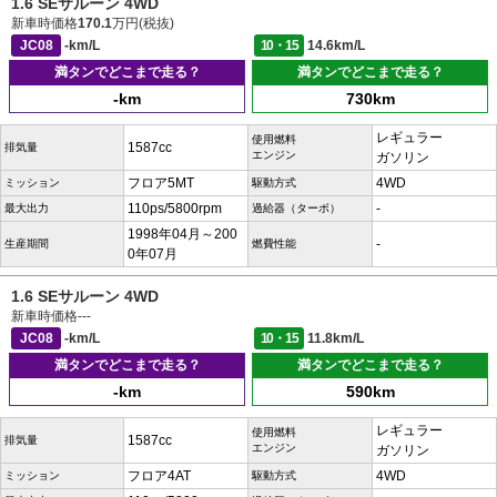
1.6 SEサルーン 4WD
新車時価格
170.1
万円(税抜)
JC08
-km/L
10・15
14.6km/L
満タンでどこまで走る？
満タンでどこまで走る？
-km
730km
レギュラー
使用燃料
1587cc
排気量
エンジン
ガソリン
フロア5MT
4WD
ミッション
駆動方式
110ps/5800rpm
-
最大出力
過給器（ターボ）
1998年04月～200
-
生産期間
燃費性能
0年07月
1.6 SEサルーン 4WD
新車時価格
---
JC08
-km/L
10・15
11.8km/L
満タンでどこまで走る？
満タンでどこまで走る？
-km
590km
レギュラー
使用燃料
1587cc
排気量
エンジン
ガソリン
フロア4AT
4WD
ミッション
駆動方式