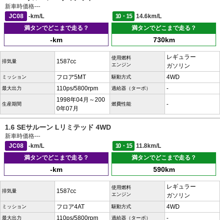
新車時価格
---
JC08
-km/L
10・15
14.6km/L
満タンでどこまで走る？
満タンでどこまで走る？
-km
730km
レギュラー
使用燃料
1587cc
排気量
エンジン
ガソリン
フロア5MT
4WD
ミッション
駆動方式
110ps/5800rpm
-
最大出力
過給器（ターボ）
1998年04月～200
-
生産期間
燃費性能
0年07月
1.6 SEサルーン Lリミテッド 4WD
新車時価格
---
JC08
-km/L
10・15
11.8km/L
満タンでどこまで走る？
満タンでどこまで走る？
-km
590km
レギュラー
使用燃料
1587cc
排気量
エンジン
ガソリン
フロア4AT
4WD
ミッション
駆動方式
110ps/5800rpm
-
最大出力
過給器（ターボ）