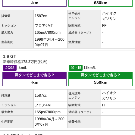
-km
630km
ハイオク
使用燃料
1587cc
排気量
エンジン
ガソリン
フロア6MT
FF
ミッション
駆動方式
165ps/7800rpm
-
最大出力
過給器（ターボ）
1998年04月～200
-
生産期間
燃費性能
0年07月
1.6 GT
新車時価格
178.2
万円(税抜)
JC08
-km/L
10・15
11km/L
満タンでどこまで走る？
満タンでどこまで走る？
-km
550km
ハイオク
使用燃料
1587cc
排気量
エンジン
ガソリン
フロア4AT
FF
ミッション
駆動方式
165ps/7800rpm
-
最大出力
過給器（ターボ）
1998年04月～200
-
生産期間
燃費性能
0年07月