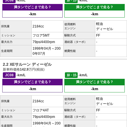
JC08
-km/L
10・15
-km/L
満タンでどこまで走る？
満タンでどこまで走る？
-km
-km
軽油
使用燃料
2184cc
排気量
エンジン
ディーゼル
フロア5MT
FF
ミッション
駆動方式
79ps/4400rpm
-
最大出力
過給器（ターボ）
1998年04月～200
-
生産期間
燃費性能
0年07月
2.2 XEサルーン ディーゼル
新車時価格
142.9
万円(税抜)
JC08
-km/L
10・15
-km/L
満タンでどこまで走る？
満タンでどこまで走る？
-km
-km
軽油
使用燃料
2184cc
排気量
エンジン
ディーゼル
フロア4AT
FF
ミッション
駆動方式
79ps/4400rpm
-
最大出力
過給器（ターボ）
1998年04月～200
-
生産期間
燃費性能