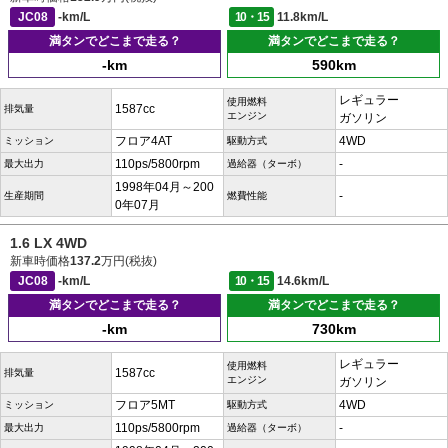
JC08
-km/L
10・15
11.8km/L
満タンでどこまで走る？
満タンでどこまで走る？
-km
590km
レギュラー
使用燃料
1587cc
排気量
エンジン
ガソリン
フロア4AT
4WD
ミッション
駆動方式
110ps/5800rpm
-
最大出力
過給器（ターボ）
1998年04月～200
-
生産期間
燃費性能
0年07月
1.6 LX 4WD
新車時価格
137.2
万円(税抜)
JC08
-km/L
10・15
14.6km/L
満タンでどこまで走る？
満タンでどこまで走る？
-km
730km
レギュラー
使用燃料
1587cc
排気量
エンジン
ガソリン
フロア5MT
4WD
ミッション
駆動方式
110ps/5800rpm
-
最大出力
過給器（ターボ）