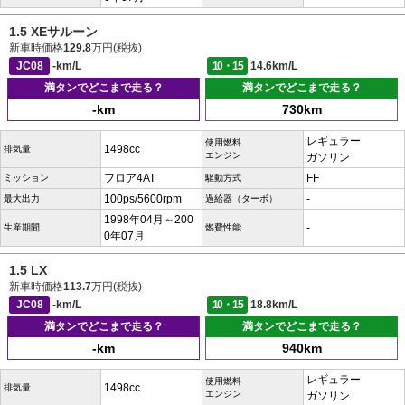
1.5 XEサルーン
新車時価格
129.8
万円(税抜)
JC08
-km/L
10・15
14.6km/L
満タンでどこまで走る？
満タンでどこまで走る？
-km
730km
レギュラー
使用燃料
1498cc
排気量
エンジン
ガソリン
フロア4AT
FF
ミッション
駆動方式
100ps/5600rpm
-
最大出力
過給器（ターボ）
1998年04月～200
-
生産期間
燃費性能
0年07月
1.5 LX
新車時価格
113.7
万円(税抜)
JC08
-km/L
10・15
18.8km/L
満タンでどこまで走る？
満タンでどこまで走る？
-km
940km
レギュラー
使用燃料
1498cc
排気量
エンジン
ガソリン