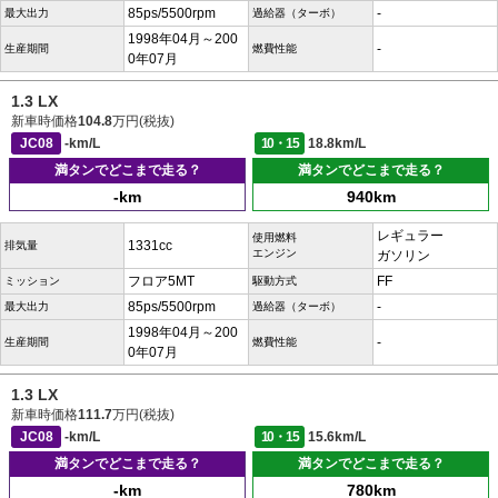
85ps/5500rpm
-
最大出力
過給器（ターボ）
1998年04月～200
-
生産期間
燃費性能
0年07月
1.3 LX
新車時価格
104.8
万円(税抜)
JC08
-km/L
10・15
18.8km/L
満タンでどこまで走る？
満タンでどこまで走る？
-km
940km
レギュラー
使用燃料
1331cc
排気量
エンジン
ガソリン
フロア5MT
FF
ミッション
駆動方式
85ps/5500rpm
-
最大出力
過給器（ターボ）
1998年04月～200
-
生産期間
燃費性能
0年07月
1.3 LX
新車時価格
111.7
万円(税抜)
JC08
-km/L
10・15
15.6km/L
満タンでどこまで走る？
満タンでどこまで走る？
-km
780km