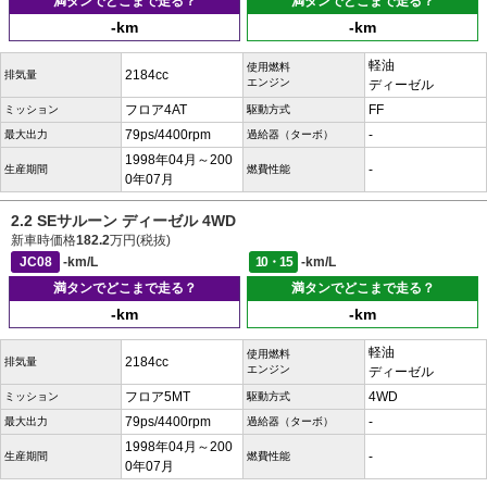
満タンでどこまで走る？
満タンでどこまで走る？
-km
-km
軽油
使用燃料
2184cc
排気量
エンジン
ディーゼル
フロア4AT
FF
ミッション
駆動方式
79ps/4400rpm
-
最大出力
過給器（ターボ）
1998年04月～200
-
生産期間
燃費性能
0年07月
2.2 SEサルーン ディーゼル 4WD
新車時価格
182.2
万円(税抜)
JC08
-km/L
10・15
-km/L
満タンでどこまで走る？
満タンでどこまで走る？
-km
-km
軽油
使用燃料
2184cc
排気量
エンジン
ディーゼル
フロア5MT
4WD
ミッション
駆動方式
79ps/4400rpm
-
最大出力
過給器（ターボ）
1998年04月～200
-
生産期間
燃費性能
0年07月