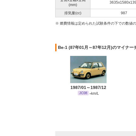
全長x全幅x全高
3635x1580x13
(mm)
排気量(cc)
987
※ 燃費情報は定められた試験条件の下での数値
Be-1 (87年01月～87年12月)のマイ
1987/01～1987/12
-
JC08
km/L