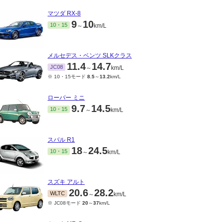
マツダ RX-8
9
10
10・15
～
km/L
メルセデス・ベンツ SLKクラス
11.4
14.7
JC08
～
km/L
※ 10・15モード
8.5
～
13.2
km/L
ローバー ミニ
9.7
14.5
10・15
～
km/L
スバル R1
18
24.5
10・15
～
km/L
スズキ アルト
20.6
28.2
WLTC
～
km/L
※ JC08モード
20
～
37
km/L