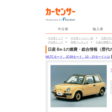
中古車
輸入車
中古車トップ
>
中古車メーカー一覧
>
日産の中
中古車トップ
>
燃費ランキング
>
日産の燃費ラ
日産
Be-1
の燃費・総合情報（歴代
WLTCモード、JC08モード、10・15モードとは