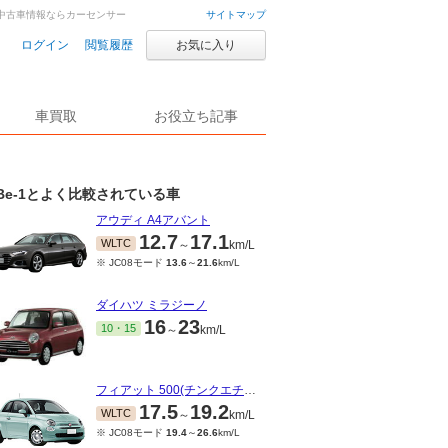
車・中古車情報ならカーセンサー
サイトマップ
ログイン
閲覧履歴
お気に入り
車買取
お役立ち記事
Be-1とよく比較されている車
アウディ A4アバント
12.7
17.1
WLTC
～
km/L
※ JC08モード
13.6
～
21.6
km/L
ダイハツ ミラジーノ
16
23
10・15
～
km/L
フィアット 500(チンクエチェント)
17.5
19.2
WLTC
～
km/L
※ JC08モード
19.4
～
26.6
km/L