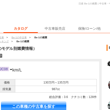
日産 Be-1の燃費 | 中古
カタログ
中古車販売店
保険/ローン/他
古車
>
Be-1の中古車
>
Be-1の燃費
ンキング
>
Be-1の燃費
のモデル別燃費情報）
？
-
JC08
km/L
価格
130万円～135万円
排気量
987cc
総合評価：
3.6
クチコミ数：
128
件
この車種の中古車を探す