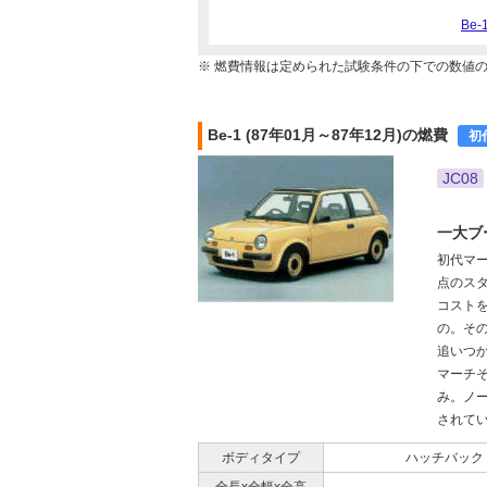
Be
※ 燃費情報は定められた試験条件の下での数値
Be-1 (87年01月～87年12月)の燃費
初
JC08
一大ブ
初代マ
点のス
コスト
の。そ
追いつ
マーチそ
み。ノ
されてい
ボディタイプ
ハッチバック