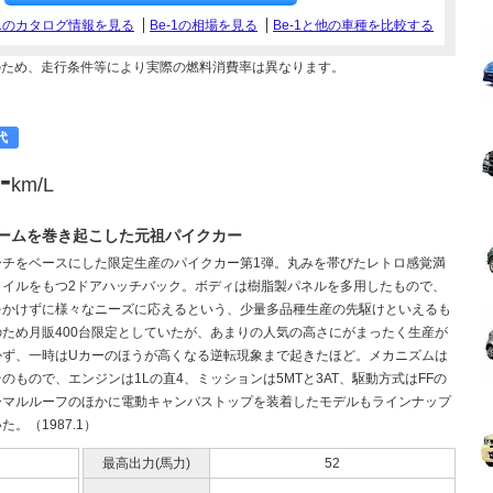
-1のカタログ情報を見る
Be-1の相場を見る
Be-1と他の車種を比較する
のため、走行条件等により実際の燃料消費率は異なります。
代
-
km/L
ームを巻き起こした元祖パイクカー
ーチをベースにした限定生産のパイクカー第1弾。丸みを帯びたレトロ感覚満
タイルをもつ2ドアハッチバック。ボディは樹脂製パネルを多用したもので、
をかけずに様々なニーズに応えるという、少量多品種生産の先駆けといえるも
のため月販400台限定としていたが、あまりの人気の高さにがまったく生産が
かず、一時はUカーのほうが高くなる逆転現象まで起きたほど。メカニズムは
のもので、エンジンは1Lの直4、ミッションは5MTと3AT、駆動方式はFFの
ーマルルーフのほかに電動キャンバストップを装着したモデルもラインナップ
た。（1987.1）
最高出力(馬力)
52