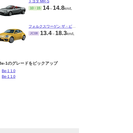
トヨタ MR-S
14
14.8
10・15
～
km/L
フォルクスワーゲン ザ・ビートル
13.4
18.3
JC08
～
km/L
Be-1のグレードをピックアップ
Be-1 1.0
Be-1 1.0