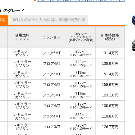
ル）のグレード
価格
駆動方式/最大出力/過給器/生産期間/燃費性能
満タンで
使用燃料
新車時価格
ミッション
どこまで走る？
エンジン
(税込)
(燃費xタンク容量)
レギュラー
855km
フロア5MT
131.4
万円
ガソリン
※10・15モード
レギュラー
729km
フロア4AT
138.9
万円
ガソリン
※10・15モード
レギュラー
711km
フロア5MT
151.4
万円
ガソリン
※10・15モード
レギュラー
612km
フロア4AT
158.9
万円
ガソリン
※10・15モード
レギュラー
711km
フロア5MT
123.1
万円
ガソリン
※10・15モード
レギュラー
612km
フロア4AT
130.6
万円
ガソリン
※10・15モード
レギュラー
882km
フロア4MT
119.8
万円
ガソリン
※10・15モード
レギュラー
720km
フロア3AT
126.7
万円
ガソリン
※10・15モード