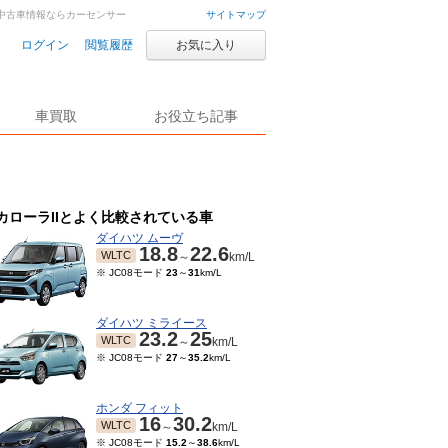
車・中古車情報ならカーセンサー
サイトマップ
ログイン
閲覧履歴
お気に入り
車買取
お役立ち記事
カローラIIとよく比較されている車
ダイハツ ムーヴ
18.8
22.6
WLTC
～
km/L
※ JC08モード
23
～
31
km/L
ダイハツ ミライース
23.2
25
WLTC
～
km/L
※ JC08モード
27
～
35.2
km/L
ホンダ フィット
16
30.2
WLTC
～
km/L
※ JC08モード
15.2
～
38.6
km/L