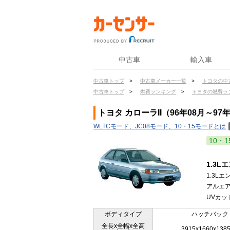
中古車
輸入車
中古車トップ
>
中古車メーカー一覧
>
トヨタの中
中古車トップ
>
燃費ランキング
>
トヨタの燃費ラ
トヨタ カローラII（96年08月～97
WLTCモード、JC08モード、10・15モードとは
10・1
1.3
1.3L
アルエ
UVカッ
ボディタイプ
ハッチバック
全長x全幅x全高
3915x1660x138