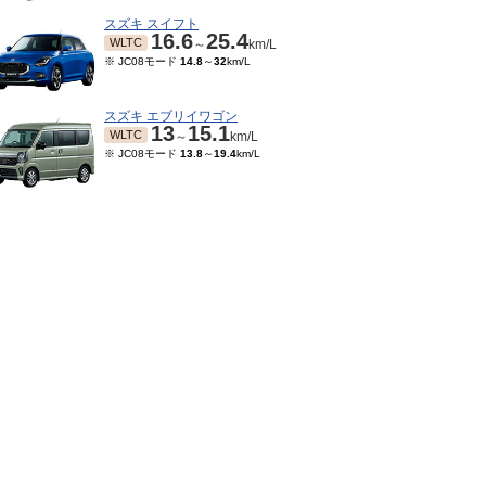
スズキ スイフト
16.6
25.4
WLTC
～
km/L
※ JC08モード
14.8
～
32
km/L
スズキ エブリイワゴン
13
15.1
WLTC
～
km/L
※ JC08モード
13.8
～
19.4
km/L