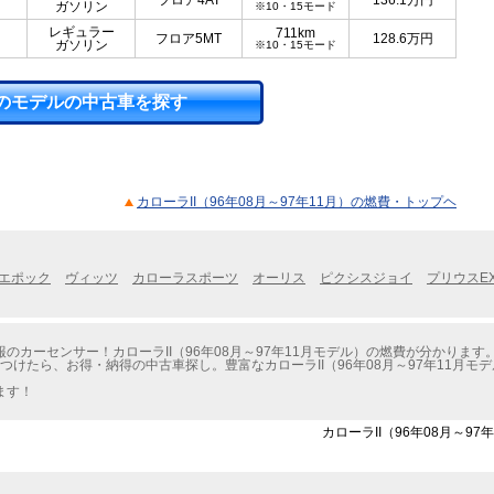
フロア4AT
136.1
万円
ガソリン
※10・15モード
レギュラー
711km
フロア5MT
128.6
万円
ガソリン
※10・15モード
のモデルの中古車を探す
カローラII（96年08月～97年11月）の燃費・トップヘ
エポック
ヴィッツ
カローラスポーツ
オーリス
ピクシスジョイ
プリウスE
カーセンサー！カローラII（96年08月～97年11月モデル）の燃費が分かります
つけたら、お得・納得の中古車探し。豊富なカローラII（96年08月～97年11月
ます！
カローラII（96年08月～9