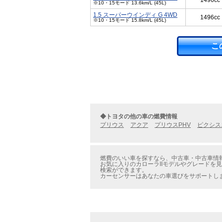
1496cc
※10・15モード 13.6km/L (45L)
1.5 スーパーウインディ G 4WD
1496cc
※10・15モード 15.8km/L (45L)
こ
◆トヨタの他の車の燃費情報
プリウス
アクア
プリウスPHV
ピクシス
燃費のいい車を探すなら、中古車・中古車情報の
お気に入りのカローラIIモデルやグレードを見
検索ができます。
カーセンサーはあなたの車選びをサポートし