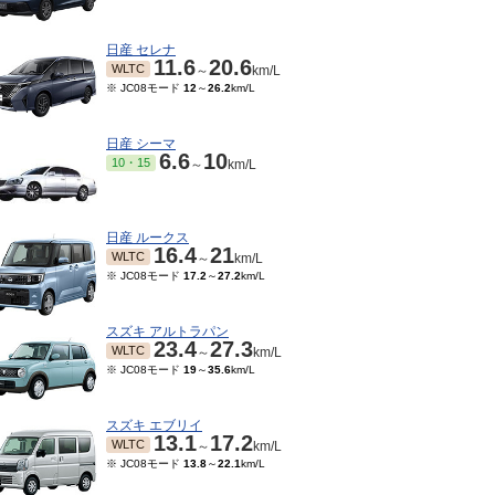
日産 セレナ
11.6
20.6
WLTC
～
km/L
※ JC08モード
12
～
26.2
km/L
日産 シーマ
6.6
10
10・15
～
km/L
日産 ルークス
16.4
21
WLTC
～
km/L
※ JC08モード
17.2
～
27.2
km/L
スズキ アルトラパン
23.4
27.3
WLTC
～
km/L
※ JC08モード
19
～
35.6
km/L
スズキ エブリイ
13.1
17.2
WLTC
～
km/L
※ JC08モード
13.8
～
22.1
km/L