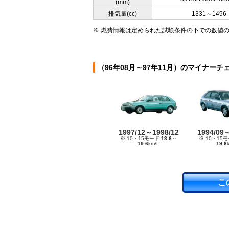
(mm)
排気量(cc)
1331～1496
※ 燃費情報は定められた試験条件の下での数値
（96年08月～97年11月）のマイナーチ
1997/12～1998/12
1994/09
※ 10・15モード
13.6
～
※ 10・15
19.6
km/L
19.6
こ