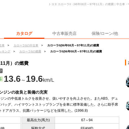
トヨタ カローラII（96年08月～97年11月）の燃費 | 中古
カタログ
中古車販売店
保険/ローン/他
古車
>
カローラIIの中古車
>
カローラII(96年08月～97年11月)の燃費
ンキング
>
カローラIIの燃費
>
カローラII(96年08月～97年11月)の燃費
年11月）の燃費
？
13.6
19.6
5
～
km/L
Lエンジンの改良と装備の充実
エンジンの中低速トルクを改善させ、扱いやすさを向上させた。またABS、デュ
アバッグ、ハイマウントストップランプを全車に標準装備した。さらに助手席
トドアガラス、抗菌パッケージなどを採用した。(1996.8)
最高出力(馬力)
67～94
5/他
駆動方式
FF/4WD