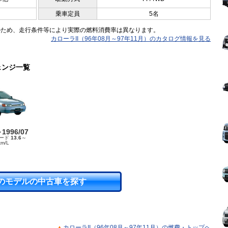
乗車定員
5名
のため、走行条件等により実際の燃料消費率は異なります。
カローラII（96年08月～97年11月）のカタログ情報を見る
ェンジ一覧
～1996/07
モード
13.6
～
km/L
のモデルの中古車を探す
カローラII（96年08月～97年11月）の燃費・トップヘ